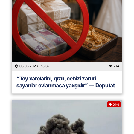
08.08.2026
- 15:37
214
“Toy xərclərini, qızılı, cehizi zəruri
sayanlar evlənməsə yaxşıdır” — Deputat
ölkə