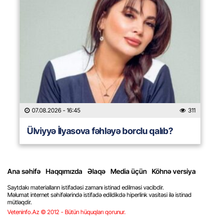
07.08.2026
- 16:45
311
Ülviyyə İlyasova fəhləyə borclu qalıb?
Ana səhifə
Haqqımızda
Əlaqə
Media üçün
Köhnə versiya
Saytdakı materialların istifadəsi zamanı istinad edilməsi vacibdir.
Məlumat internet səhifələrində istifadə edildikdə hiperlink vasitəsi ilə istinad
mütləqdir.
Veteninfo.Az © 2012 - Bütün hüquqları qorunur.