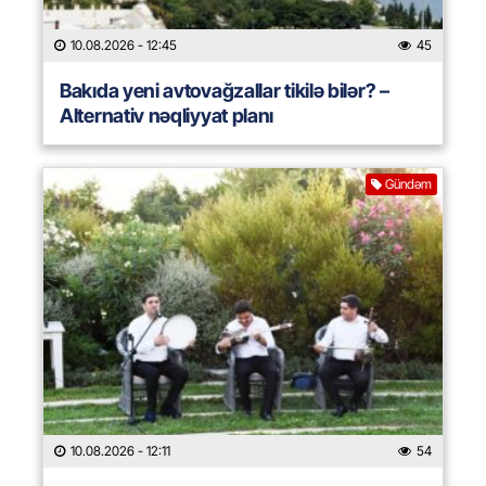
10.08.2026
- 12:45
45
Bakıda yeni avtovağzallar tikilə bilər? –
Alternativ nəqliyyat planı
Gündəm
10.08.2026
- 12:11
54