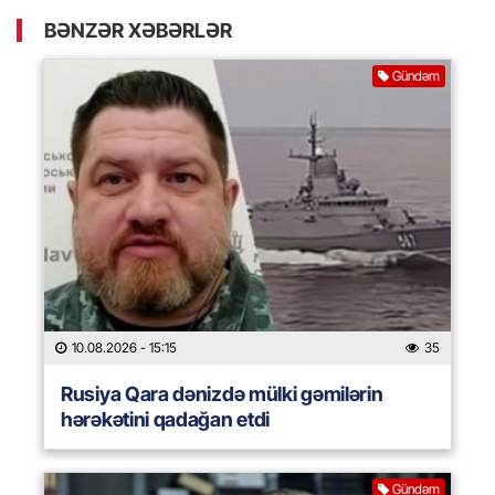
BƏNZƏR XƏBƏRLƏR
Gündəm
10.08.2026
- 15:15
35
Rusiya Qara dənizdə mülki gəmilərin
hərəkətini qadağan etdi
Gündəm