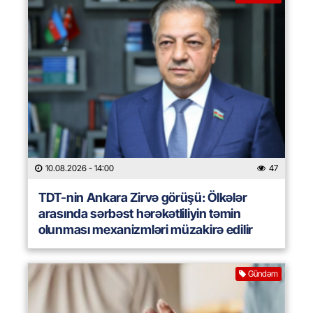
10.08.2026
- 14:00
47
TDT-nin Ankara Zirvə görüşü: Ölkələr
arasında sərbəst hərəkətliliyin təmin
olunması mexanizmləri müzakirə edilir
Gündəm