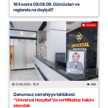
18 il sonra 08.08.08: Gürcüstan və
regionda nə dəyişdi?
Gündəm
07.08.2026
- 18:31
466
Qanunsuz cərrahiyyə təhlükəsi:
“Universal Hospital”da sertifikatsız həkim
skandalı