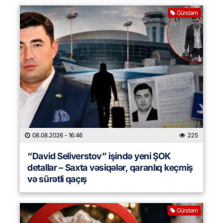
Gündəm
08.08.2026
- 16:46
225
“David Seliverstov” işində yeni ŞOK
detallar – Saxta vəsiqələr, qaranlıq keçmiş
və sürətli qaçış
Gündəm