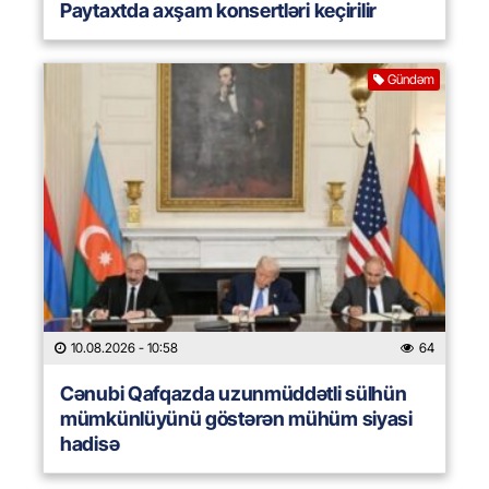
Paytaxtda axşam konsertləri keçirilir
Gündəm
10.08.2026
- 10:58
64
Cənubi Qafqazda uzunmüddətli sülhün
mümkünlüyünü göstərən mühüm siyasi
hadisə