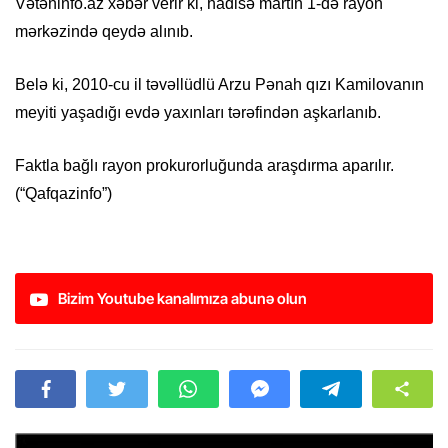
Vətəninfo.az xəbər verir ki, hadisə martın 1-də rayon
mərkəzində qeydə alınıb.
Belə ki, 2010-cu il təvəllüdlü Arzu Pənah qızı Kamilovanın
meyiti yaşadığı evdə yaxınları tərəfindən aşkarlanıb.
Faktla bağlı rayon prokurorluğunda araşdırma aparılır.
(“Qafqazinfo”)
Bizim Youtube kanalımıza abunə olun