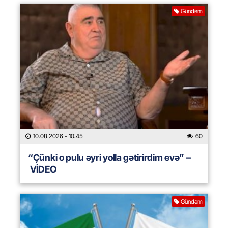
Gündəm
10.08.2026
- 10:45
60
“Çünki o pulu əyri yolla gətirirdim evə” –
VİDEO
Gündəm