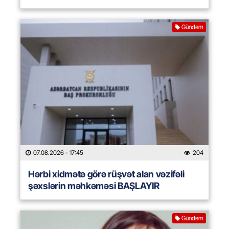
Gündəm
07.08.2026
- 17:45
204
Hərbi xidmətə görə rüşvət alan vəzifəli
şəxslərin məhkəməsi BAŞLAYIR
Gündəm