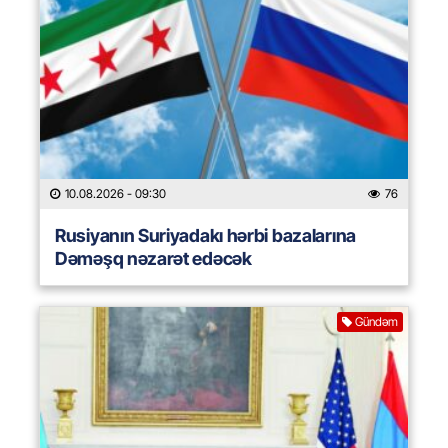
10.08.2026
- 09:30
76
Rusiyanın Suriyadakı hərbi bazalarına
Dəməşq nəzarət edəcək
Gündəm