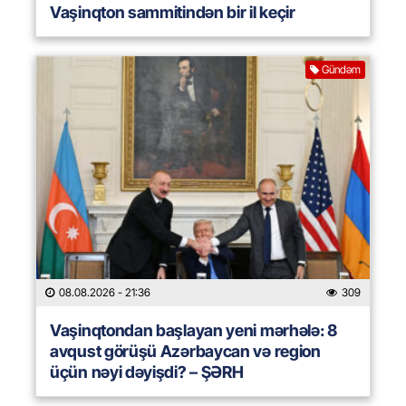
Vaşinqton sammitindən bir il keçir
Gündəm
08.08.2026
- 21:36
309
Vaşinqtondan başlayan yeni mərhələ: 8
avqust görüşü Azərbaycan və region
üçün nəyi dəyişdi? – ŞƏRH