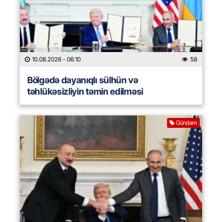
10.08.2026
- 06:10
58
Bölgədə dayanıqlı sülhün və
təhlükəsizliyin təmin edilməsi
Gündəm