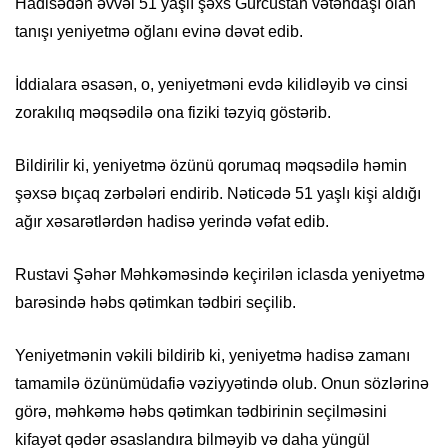
Hadisədən əvvəl 51 yaşlı şəxs Gürcüstan vətəndaşı olan
tanışı yeniyetmə oğlanı evinə dəvət edib.
İddialara əsasən, o, yeniyetməni evdə kilidləyib və cinsi
zorakılıq məqsədilə ona fiziki təzyiq göstərib.
Bildirilir ki, yeniyetmə özünü qorumaq məqsədilə həmin
şəxsə bıçaq zərbələri endirib. Nəticədə 51 yaşlı kişi aldığı
ağır xəsarətlərdən hadisə yerində vəfat edib.
Rustavi Şəhər Məhkəməsində keçirilən iclasda yeniyetmə
barəsində həbs qətimkan tədbiri seçilib.
Yeniyetmənin vəkili bildirib ki, yeniyetmə hadisə zamanı
tamamilə özünümüdafiə vəziyyətində olub. Onun sözlərinə
görə, məhkəmə həbs qətimkan tədbirinin seçilməsini
kifayət qədər əsaslandıra bilməyib və daha yüngül