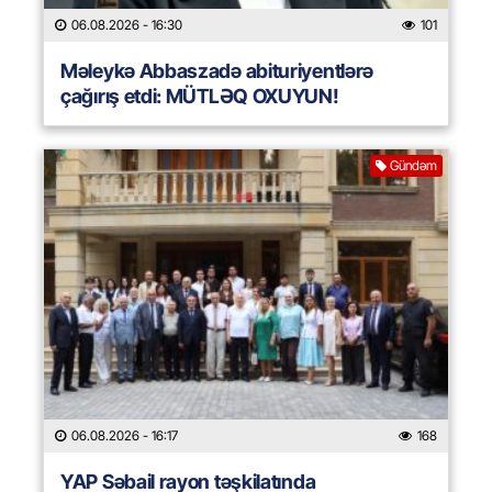
06.08.2026
- 16:30
101
Məleykə Abbaszadə abituriyentlərə
çağırış etdi: MÜTLƏQ OXUYUN!
Gündəm
06.08.2026
- 16:17
168
YAP Səbail rayon təşkilatında