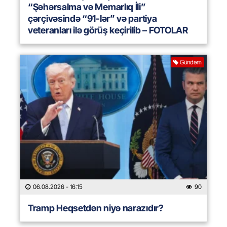
“Şəhərsalma və Memarlıq İli”
çərçivəsində “91-lər” və partiya
veteranları ilə görüş keçirilib – FOTOLAR
Gündəm
06.08.2026
- 16:15
90
Tramp Heqsetdən niyə narazıdır?