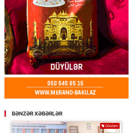
BƏNZƏR XƏBƏRLƏR
Gündəm