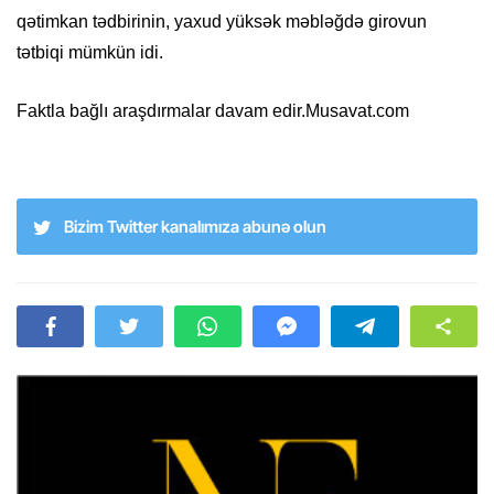
qətimkan tədbirinin, yaxud yüksək məbləğdə girovun
tətbiqi mümkün idi.
Faktla bağlı araşdırmalar davam edir.Musavat.com
Bizim Twitter kanalımıza abunə olun