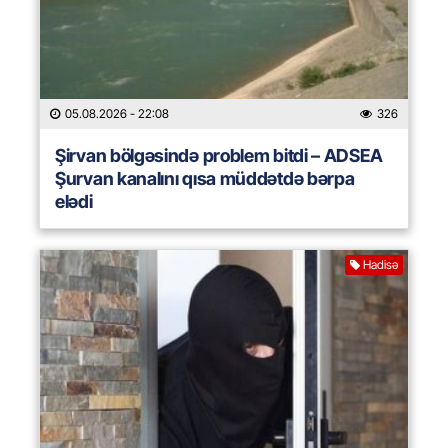
05.08.2026
- 22:08
326
Şirvan bölgəsində problem bitdi – ADSEA
Şurvan kanalını qısa müddətdə bərpa
elədi
Hadisə