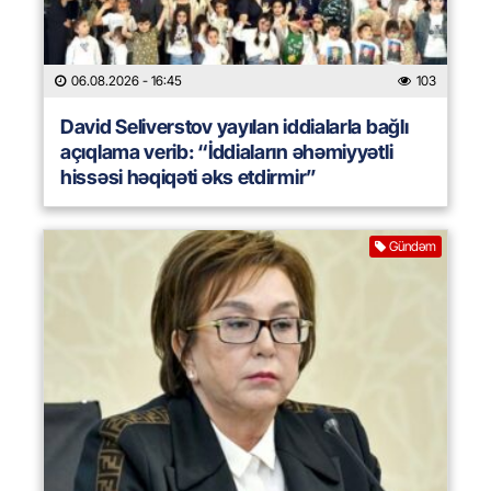
06.08.2026
- 16:45
103
David Seliverstov yayılan iddialarla bağlı
açıqlama verib: “İddiaların əhəmiyyətli
hissəsi həqiqəti əks etdirmir”
Gündəm