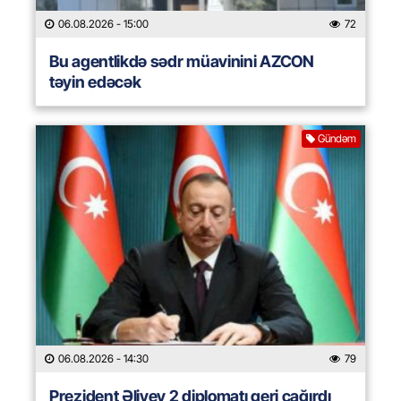
06.08.2026
- 15:00
72
Bu agentlikdə sədr müavinini AZCON
təyin edəcək
Gündəm
06.08.2026
- 14:30
79
Prezident Əliyev 2 diplomatı geri çağırdı