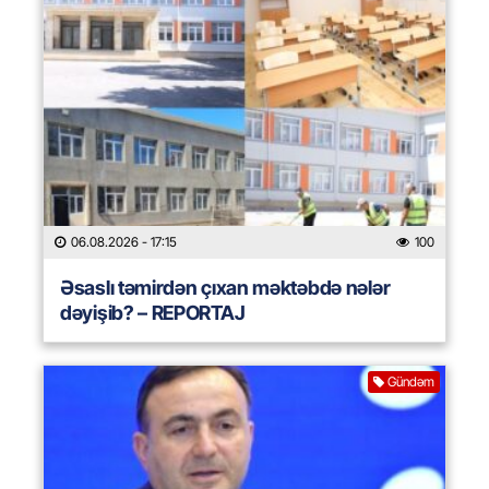
06.08.2026
- 17:15
100
Əsaslı təmirdən çıxan məktəbdə nələr
dəyişib? – REPORTAJ
Gündəm