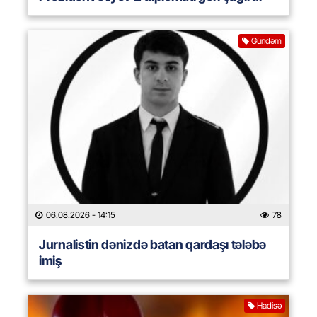
Gündəm
06.08.2026
- 14:15
78
Jurnalistin dənizdə batan qardaşı tələbə
imiş
Hadisə