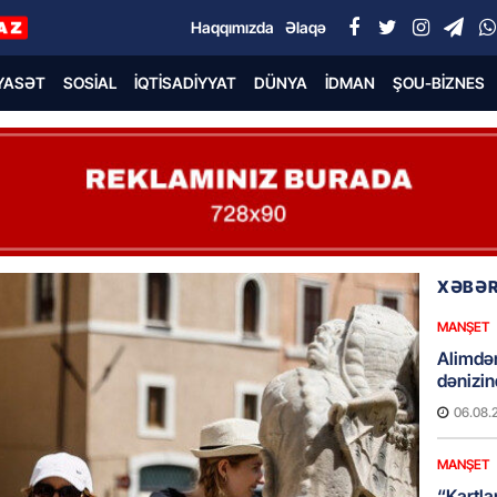
Haqqımızda
Əlaqə
YASƏT
SOSIAL
İQTISADIYYAT
DÜNYA
İDMAN
ŞOU-BIZNES
XƏBƏR
MANŞET
Alimdə
dənizin
06.08.
MANŞET
“Kartla