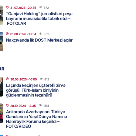
31.07.2026
- 20:35
572
ycanın UNESCO-dakı yeni
“Ganjavi Holding” jurnalistləri peşə
ndəsi kimdir? – DOSYE
bayramı münasibətilə təbrik etdi –
FOTOLAR
2026
- 16:00
70
01.08.2026
- 18:54
552
Naxçıvanda ilk DOST Mərkəzi açılır
ərimizi pozan 26 nəfər tutuldu
2026
- 15:45
74
OR
aşqırdıstan və Yaroslavldakı
30.05.2025
- 10:00
812
Laçında keçirilən üçtərəfli zirvə
mal zavodunu vurub
görüşü: Türk-İslam birliyinin
2026
güclənməsinin təzahürü
- 15:30
75
28.10.2024
- 14:35
1181
Ankarada Azərbaycan-Türkiyə
Gənclərinin Yaşıl Dünya Naminə
an Azərbaycanla bağlı tapşırıq
Həmrəylik Forumu keçirildi –
vali hərəkətə keçdi
FOTO/VİDEO
2026
- 15:15
74