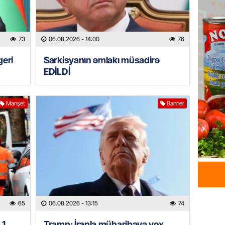
HADISƏ
Tərtərd
ÖLDÜ
73
06.08.2026
- 14:00
76
06.08.
geri
Sarkisyanın əmlakı müsadirə
BANNER
EDİLDİ
Tramp: 
üstünlü
Manşet
Banner
06.08.
GÜNDƏM
Azərba
Rusiya 
06.08.
BANNER
65
06.08.2026
- 13:15
74
ABŞ-da 
gələcək
 1
Tramp: İranla müharibəyə yox,
qadağa 