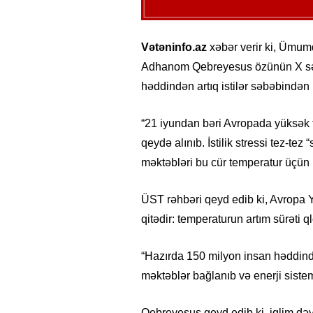
Vətəninfo.az
xəbər verir ki, Ümum
Adhanom Qebreyesus özünün X səhif
həddindən artıq istilər səbəbindən
“21 iyundan bəri Avropada yüksək
qeydə alınıb. İstilik stressi tez-tez 
məktəbləri bu cür temperatur üçün 
ÜST rəhbəri qeyd edib ki, Avropa Ye
qitədir: temperaturun artım sürəti q
“Hazırda 150 milyon insan həddindən
məktəblər bağlanıb və enerji sistem
Qebreyesus qeyd edib ki, iqlim dəyiş