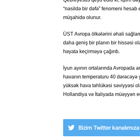
“nəsildə bir dəfə” fenomeni hesab ed
müşahidə olunur.
ÜST Avropa ölkələrini əhali sağlaml
daha geniş bir planın bir hissəsi ola
həyata keçirməyə çağırıb.
İyun ayının ortalarında Avropada an
havanın temperaturu 40 dərəcəyə ya
yüksək hava təhlükəsi səviyyəsi ol
Hollandiya və İtaliyada müəyyən ed
Bizim Twitter kanalımız