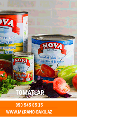
ə FACİƏ – Ər-arvad yanaraq
2026
- 13:30
76
İranla müharibəyə yox, sülhə
k verərdim
2026
- 13:15
74
ycan üzərindən Ermənistana
buğdası gedib
2026
- 13:00
77
qalma müddətinizi aşsanız,
də ABŞ-a girişinizə daimi
qoyula bilər