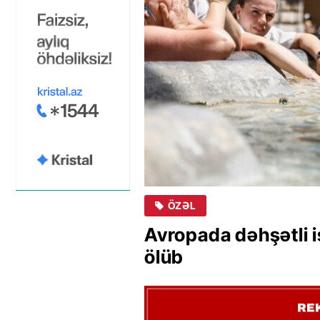
ÖZƏL
Avropada dəhşətli i
ölüb