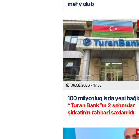
məhv olub
06.08.2026
- 17:58
100 milyonluq işdə yeni bağla
“Turan Bank”ın 2 səhmdar
şirkətinin rəhbəri saxlanıldı