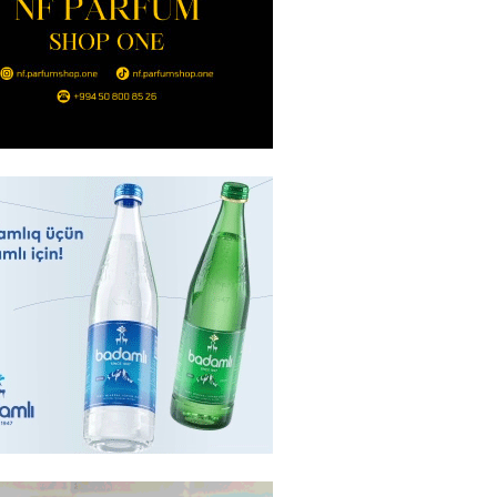
nt Əliyev 2 diplomatı geri çağırdı
2026
- 14:30
73
stin dənizdə batan qardaşı tələbə
2026
- 14:15
72
anın əmlakı müsadirə EDİLDİ
2026
- 14:00
76
a zibil qutusuna atılan 1 milyon
lotereya bileti iki günlük
dan sonra tapılıb
2026
- 13:45
65