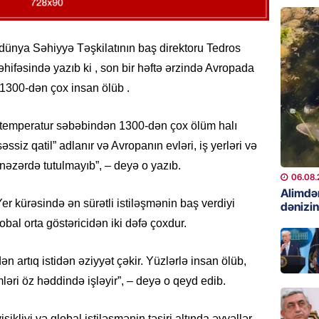
06.08.
GÜNDƏM
dünya Səhiyyə Təşkilatının baş direktoru Tedros
Preziden
əsində yazıb ki , son bir həftə ərzində Avropada
etdiyi 
 1300-dən çox insan ölüb .
DOSYE
06.08.
 temperatur səbəbindən 1300-dən çox ölüm halı
GÜNDƏM
“səssiz qatil” adlanır və Avropanın evləri, iş yerləri və
David S
nəzərdə tutulmayıb”, – deyə o yazıb.
bağlı a
06.08.
əhəmiyy
Alimdə
r kürəsində ən sürətli istiləşmənin baş verdiyi
dənizin
etdirmi
lobal orta göstəricidən iki dəfə çoxdur.
06.08.
 artıq istidən əziyyət çəkir. Yüzlərlə insan ölüb,
DÜNYA
Hakan F
ləri öz həddində işləyir”, – deyə o qeyd edib.
əl-Şeyb
06.08.
ikliyi və qlobal istiləşmənin təsiri altında əvvəllər