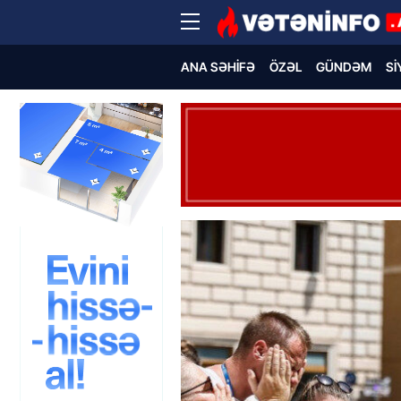
ANA SƏHIFƏ
ÖZƏL
GÜNDƏM
SI