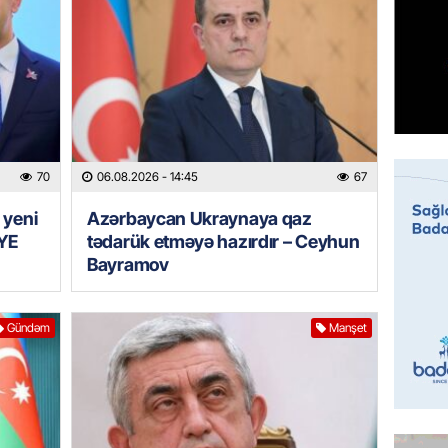
Prezide
06.08.
GÜNDƏM
Jurnali
imiş
06.08.
70
06.08.2026
- 14:45
67
MANŞET
 yeni
Azərbaycan Ukraynaya qaz
Sarkisy
YE
tədarük etməyə hazırdır – Ceyhun
Bayramov
06.08.
MANŞET
Gündəm
Manşet
İtaliyad
avroluq 
axtarış
06.08.