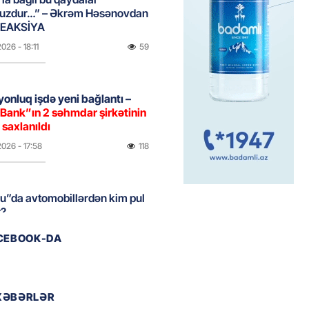
uzdur…” – Əkrəm Həsənovdan
REAKSİYA
2026
- 18:11
59
yonluq işdə yeni bağlantı –
Bank”ın 2 səhmdar şirkətinin
 saxlanıldı
2026
- 17:58
118
u”da avtomobillərdən kim pul
r?
2026
- 17:30
68
ACEBOOK-DA
təmirdən çıxan məktəbdə nələr
b? – REPORTAJ
XƏBƏRLƏR