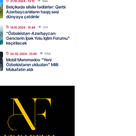
21.10.2024
- 13:15
944
Belçikada silsilə tədbirlər: Qərbi
Azərbaycanlıların haqq səsi
dünyaya çatdırılır
Star kartını indi sifariş
ağdlaşdırmanı komissiyasız
14.10.2024
- 15:44
1171
“Özbəkistan-Azərbaycan:
Gənclərin İpək Yolu İqlim Forumu”
2026
- 15:07
79
keçiriləcək
02.02.2024
- 13:00
1758
Mobil Məmmədov “Yeni
ntlikdə sədr müavinini AZCON
Özbəkistanın ulduzları” Milli
edəcək
Mükafatın aldı
2026
- 15:00
65
ycan Ukraynaya qaz tədarük
 hazırdır – Ceyhun Bayramov
2026
- 14:45
67