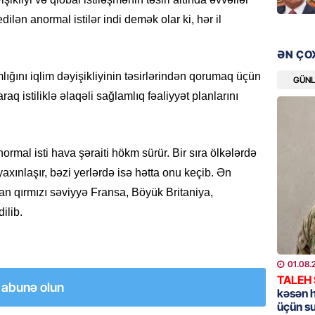
ilən anormal istilər indi demək olar ki, hər il
GÜNDƏM
Məleyk
ƏN ÇO
çağırı
ığını iqlim dəyişikliyinin təsirlərindən qorumaq üçün
GÜN
06.08.
raq istiliklə əlaqəli sağlamlıq fəaliyyət planlarını
GÜNDƏM
YAP Səb
“Şəhərs
ormal isti hava şəraiti hökm sürür. Bir sıra ölkələrdə
çərçivə
xınlaşır, bəzi yerlərdə isə hətta onu keçib. Ən
veteranl
FOTOL
an qırmızı səviyyə Fransa, Böyük Britaniya,
ilib.
06.08.
GÜNDƏM
01.08.
Tramp H
TALEH
a abunə olun
06.08.
kəsən 
üçün s