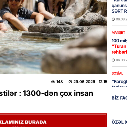
qanuns
SƏRT 
06.08.
MANŞET
100 mil
“Turan 
rəhbəri
06.08.
SOSIAL
“Koroğl
148
29.06.2026
- 12:15
toplayı
stilər : 1300-dən çox insan
06.08.
BIZ F
GÜNDƏM
Əsaslı 
dəyişi
ÖZƏL 