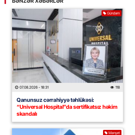
BƏNZƏR XƏBƏRLƏR
Gündəm
07.08.2026
- 18:31
118
Qanunsuz cərrahiyyə təhlükəsi:
“Universal Hospital”da sertifikatsız həkim
skandalı
Manşet