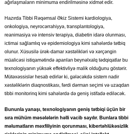
ağırlaşmaların minimuma endirilməsinə xidmət edir.
Hazırda Tibbi Rəqəmsal Əkiz Sistemi kardiologiya,
onkologiya, neyrocərrahiyyə, transplantologiya,
reanimasiya və intensiv terapiya, diabetin idarə olunması,
ictimai sağlamlıq və epidemiologiya kimi sahələrdə tətbiq
olunur. Xüsusilə ürək-damar xəstəlikləri və xərçəngin
müalicəsi istiqamətində aparılan beynəlxalq tədqiqatlar bu
texnologiyanın yüksək effektivliyə malik olduğunu göstərir.
Mütəxəssislər hesab edirlər ki, gələcəkdə sistem nadir
xəstəliklərin diaqnostikası, fərdi dərman seçimi və uzaqdan
tibbi monitorinq kimi sahələrdə də geniş istifadə ediləcək.
Bununla yanaşı, texnologiyanın geniş tətbiqi üçün bir
sıra mühüm məsələlərin həlli vacib sayılır. Bunlara tibbi
məlumatların məxfiliyinin qorunması, kibertəhlükəsizlik