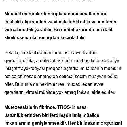
Müxtəlif mənbələrdən toplanan məlumatlar süni
intellekt alqoritmləri vasitəsilə təhlil edilir və xəstənin
virtual modeli yaradılır. Bu model üzərində müxtəlif
klinik ssenarilər sınaqdan keçirilə bilir.
Belə ki, müxtəlif dərmanların təsiri əvvəlcədən
qiymətləndirilə, əməliyyat riskləri modelləşdirilə, xəstəliyin
inkişaf trayektoriyası proqnozlaşdırıla, müalicənin mümkün
nəticələri hesablanaraq ən optimal seçim müəyyən edilə
bilər. Bununla da həkimlər real müdaxilədən əvvəl
qərarlarını virtual mühitdə yoxlamaq imkanı əldə edirlər.
Mütəxəssislərin fikrincə, TRƏS-in əsas
üstünlüklərindən biri fərdiləşdirilmiş müalicə
imkanlarının genişlənməsidir. Hər bir insanın orqanizmi