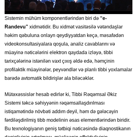
Sistemin mühüm komponentlərindən biri də
“e-
Randevu”
xidmətidir. Bu xidmət vasitəsilə vətəndaşlar
həkim qəbuluna onlayn qeydiyyatdan keçə, məsafədən
videokonsultasiyalara qoşula, analiz cavablarını və
müayinə nəticələrini elektron qaydada izləyə, tibbi
tarixçələrinə istənilən vaxt çıxış əldə edə, həmçinin
profilaktik müayinələr, peyvəndlər və planlı tibbi yoxlamalar
barədə avtomatik bildirişlər ala biləcəklər.
Mütəxəssislər hesab edirlər ki, Tibbi Rəqəmsal Əkiz
Sistemi təkcə səhiyyənin rəqəmsallaşdırılması
istiqamətində növbəti addım deyil, həm də gələcəyin
fərdiləşdirilmiş tibb modelinin əsas elementlərindən biridir.
Bu texnologiyanın geniş tətbiqi nəticəsində diaqnostikanın