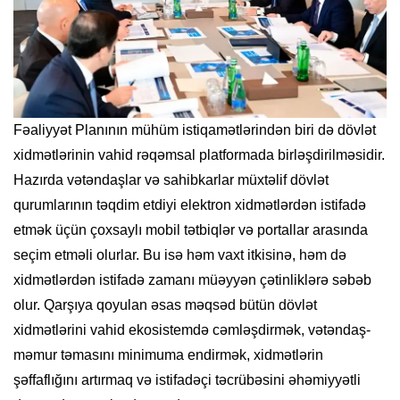
Fəaliyyət Planının mühüm istiqamətlərindən biri də dövlət
xidmətlərinin vahid rəqəmsal platformada birləşdirilməsidir.
Hazırda vətəndaşlar və sahibkarlar müxtəlif dövlət
qurumlarının təqdim etdiyi elektron xidmətlərdən istifadə
etmək üçün çoxsaylı mobil tətbiqlər və portallar arasında
seçim etməli olurlar. Bu isə həm vaxt itkisinə, həm də
xidmətlərdən istifadə zamanı müəyyən çətinliklərə səbəb
olur. Qarşıya qoyulan əsas məqsəd bütün dövlət
xidmətlərini vahid ekosistemdə cəmləşdirmək, vətəndaş-
məmur təmasını minimuma endirmək, xidmətlərin
şəffaflığını artırmaq və istifadəçi təcrübəsini əhəmiyyətli