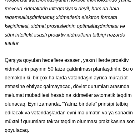
mövcud xidmətlərin inteqrasiyası deyil, həm də hələ
rəqəmsallaşdırılmamış xidmətlərin elektron formata
keçirilməsi, xidmət proseslərinin optimallaşdırılması və
süni intellekt əsaslı proaktiv xidmətlərin tətbiqi nəzərdə
tutulur.
Qarşıya qoyulan hədəflərə əsasən, yaxın illərdə proaktiv
xidmətlərin payının 50 faizə çatdırılması planlaşdırılır. Bu o
deməkdir ki, bir çox hallarda vətəndaşın ayrıca müraciət
etməsinə ehtiyac qalmayacaq, dövlət qurumları arasında
məlumat mübadiləsi hesabına xidmətlər avtomatik təqdim
olunacaq. Eyni zamanda, “Yalnız bir dəfə” prinsipi tətbiq
ediləcək və vətəndaşlardan eyni məlumatın və ya sənədin
müxtəlif qurumlara təkrar təqdim olunması praktikasına son
qoyulacaq.