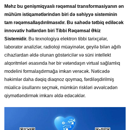
Məhz bu genişmiqyaslı rəqəmsal transformasiyanın ən
mühüm istiqamətlərindən biri də səhiyyə sisteminin
tam rəqəmsallaşdırılmasıdır. Bu sahədə tətbiq ediləcək
innovativ həllərdən biri Tibbi Rəqəmsal Əkiz
Sistemidir.
Bu texnologiya elektron tibbi tarixçələr,
laborator analizlər, radioloji müayinələr, geyilə bilən ağıllı
cihazlardan əldə olunan göstəricilər və süni intellekt
alqoritmləri əsasında hər bir vətəndaşın virtual sağlamlıq
modelini formalaşdırmağa imkan verəcək. Nəticədə
həkimlər daha dəqiq diaqnoz qoymaq, fərdiləşdirilmiş
müalicə üsullarını seçmək, mümkün riskləri əvvəlcədən
qiymətləndirmək imkanı əldə edəcəklər.