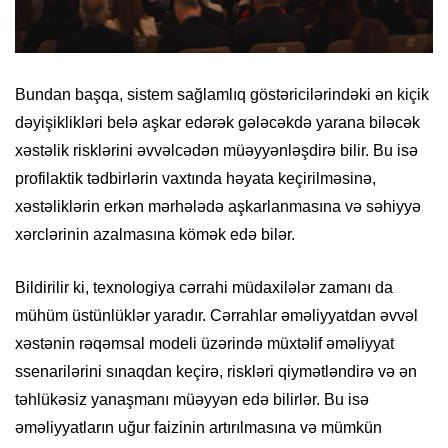
Bundan başqa, sistem sağlamlıq göstəricilərindəki ən kiçik
dəyişiklikləri belə aşkar edərək gələcəkdə yarana biləcək
xəstəlik risklərini əvvəlcədən müəyyənləşdirə bilir. Bu isə
profilaktik tədbirlərin vaxtında həyata keçirilməsinə,
xəstəliklərin erkən mərhələdə aşkarlanmasına və səhiyyə
xərclərinin azalmasına kömək edə bilər.
Bildirilir ki, texnologiya cərrahi müdaxilələr zamanı da
mühüm üstünlüklər yaradır. Cərrahlar əməliyyatdan əvvəl
xəstənin rəqəmsal modeli üzərində müxtəlif əməliyyat
ssenarilərini sınaqdan keçirə, riskləri qiymətləndirə və ən
təhlükəsiz yanaşmanı müəyyən edə bilirlər. Bu isə
əməliyyatların uğur faizinin artırılmasına və mümkün