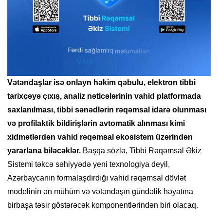
Vətəndaşlar isə onlayn həkim qəbulu, elektron tibbi
tarixçəyə çıxış, analiz nəticələrinin vahid platformada
saxlanılması, tibbi sənədlərin rəqəmsal idarə olunması
və profilaktik bildirişlərin avtomatik alınması kimi
xidmətlərdən vahid rəqəmsal ekosistem üzərindən
yararlana biləcəklər.
Başqa sözlə, Tibbi Rəqəmsal Əkiz
Sistemi təkcə səhiyyədə yeni texnologiya deyil,
Azərbaycanın formalaşdırdığı vahid rəqəmsal dövlət
modelinin ən mühüm və vətəndaşın gündəlik həyatına
birbaşa təsir göstərəcək komponentlərindən biri olacaq.