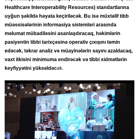
Healthcare Interoperability Resources) standartlarına
uyğun şəkildə həyata keçiriləcək. Bu isə müxtəlif tibb
müəssisələrinin informasiya sistemləri arasında
məlumat mübadiləsini asanlaşdıracaq, həkimlərin
pasiyentin tibbi tarixçəsinə operativ çıxışını təmin
edəcək, təkrar analiz və müayinələrin sayını azaldacaq,
vaxt itkisini minimuma endirəcək və tibbi xidmətlərin
keyfiyyətini yüksəldəc
ək.