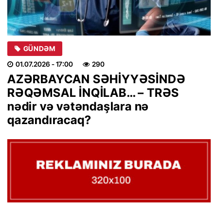
GÜNDƏM
01.07.2026
- 17:00
290
AZƏRBAYCAN SƏHİYYƏSİNDƏ
RƏQƏMSAL İNQİLAB… – TRƏS
nədir və vətəndaşlara nə
qazandıracaq?