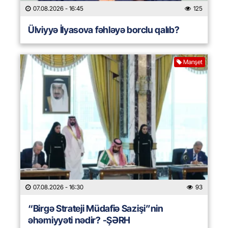
07.08.2026
- 16:45
125
Ülviyyə İlyasova fəhləyə borclu qalıb?
Manşet
07.08.2026
- 16:30
93
“Birgə Strateji Müdafiə Sazişi”nin
əhəmiyyəti nədir? -ŞƏRH