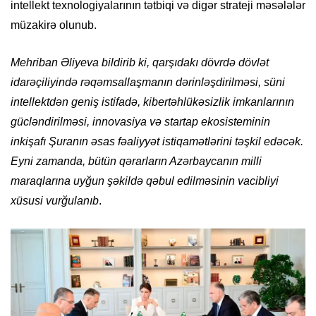
intellekt texnologiyalarının tətbiqi və digər strateji məsələlər
müzakirə olunub.
Mehriban Əliyeva bildirib ki, qarşıdakı dövrdə dövlət
idarəçiliyində rəqəmsallaşmanın dərinləşdirilməsi, süni
intellektdən geniş istifadə, kibertəhlükəsizlik imkanlarının
gücləndirilməsi, innovasiya və startap ekosisteminin
inkişafı Şuranın əsas fəaliyyət istiqamətlərini təşkil edəcək.
Eyni zamanda, bütün qərarların Azərbaycanın milli
maraqlarına uyğun şəkildə qəbul edilməsinin vacibliyi
xüsusi vurğulanıb
.