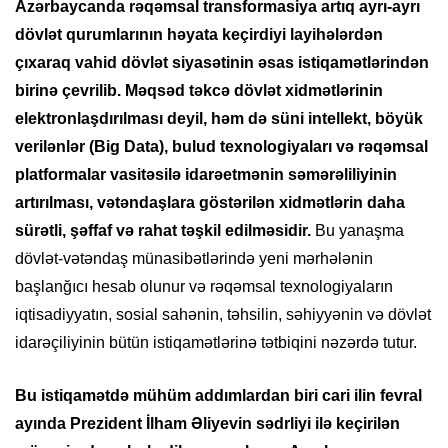
Azərbaycanda rəqəmsal transformasiya artıq ayrı-ayrı
dövlət qurumlarının həyata keçirdiyi layihələrdən
çıxaraq vahid dövlət siyasətinin əsas istiqamətlərindən
birinə çevrilib. Məqsəd təkcə dövlət xidmətlərinin
elektronlaşdırılması deyil, həm də süni intellekt, böyük
verilənlər (Big Data), bulud texnologiyaları və rəqəmsal
platformalar vasitəsilə idarəetmənin səmərəliliyinin
artırılması, vətəndaşlara göstərilən xidmətlərin daha
sürətli, şəffaf və rahat təşkil edilməsidir.
Bu yanaşma
dövlət-vətəndaş münasibətlərində yeni mərhələnin
başlanğıcı hesab olunur və rəqəmsal texnologiyaların
iqtisadiyyatın, sosial sahənin, təhsilin, səhiyyənin və dövlət
idarəçiliyinin bütün istiqamətlərinə tətbiqini nəzərdə tutur.
Bu istiqamətdə mühüm addımlardan biri cari ilin fevral
ayında Prezident İlham Əliyevin sədrliyi ilə keçirilən