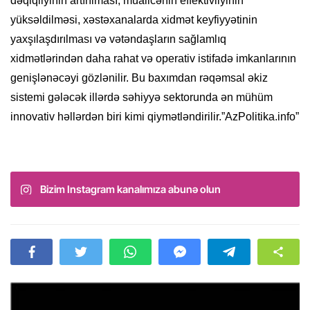
dəqiqliyinin artırılması, müalicənin effektivliyinin
yüksəldilməsi, xəstəxanalarda xidmət keyfiyyətinin
yaxşılaşdırılması və vətəndaşların sağlamlıq
xidmətlərindən daha rahat və operativ istifadə imkanlarının
genişlənəcəyi gözlənilir. Bu baxımdan rəqəmsal əkiz
sistemi gələcək illərdə səhiyyə sektorunda ən mühüm
innovativ həllərdən biri kimi qiymətləndirilir.”AzPolitika.info”
Bizim Instagram kanalımıza abunə olun