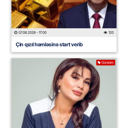
07.08.2026
- 17:00
120
Çin qızıl həmləsinə start verib
Gündəm