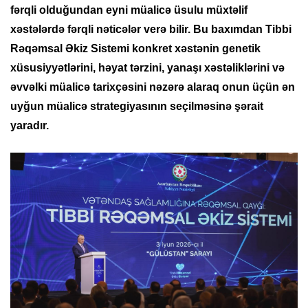
fərqli olduğundan eyni müalicə üsulu müxtəlif
xəstələrdə fərqli nəticələr verə bilir. Bu baxımdan Tibbi
Rəqəmsal Əkiz Sistemi konkret xəstənin genetik
xüsusiyyətlərini, həyat tərzini, yanaşı xəstəliklərini və
əvvəlki müalicə tarixçəsini nəzərə alaraq onun üçün ən
uyğun müalicə strategiyasının seçilməsinə şərait
yaradır.