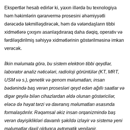
Ekspertlər hesab edirlər ki, yaxın illərdə bu texnologiya
həm həkimlərin qərarvermə prosesini əhəmiyyətli
dərəcədə təkmilləşdirəcək, həm də vətəndaşların tibbi
xidmətlərə çıxışını asanlaşdıraraq daha dəqiq, operativ və
fərdiləşdirilmiş səhiyyə xidmətlərinin göstərilməsinə imkan
verəcək.
İlkin məlumata görə, bu sistem elektron tibbi qeydlər,
laborator analiz nəticələri, radioloji görüntülər (KT, MRT,
USM və s.), genetik və genom məlumatları, insan
bədənində baş verən prosesləri qeyd edən ağıllı saatlar və
digər geyilə bilən cihazlardan əldə olunan göstəricilər,
eləcə də həyat tərzi və davranış məlumatları əsasında
formalaşdırılır. Rəqəmsal əkiz insan orqanizmində baş
verən dəyişiklikləri davamlı şəkildə izləyir və sistemə yeni
məlumatlar daxil olduqca avtomatik yenilənir.