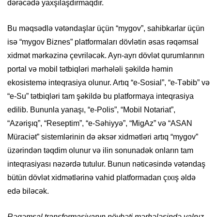
dərəcədə yaxşılaşdırmaqdır.
Bu məqsədlə vətəndaşlar üçün “mygov”, sahibkarlar üçün
isə “mygov Biznes” platformaları dövlətin əsas rəqəmsal
xidmət mərkəzinə çevriləcək. Ayrı-ayrı dövlət qurumlarının
portal və mobil tətbiqləri mərhələli şəkildə həmin
ekosistemə inteqrasiya olunur. Artıq “e-Sosial”, “e-Təbib” və
“e-Su” tətbiqləri tam şəkildə bu platformaya inteqrasiya
edilib. Bununla yanaşı, “e-Polis”, “Mobil Notariat”,
“Azərişıq”, “Reseptim”, “e-Səhiyyə”, “MigAz” və “ASAN
Müraciət” sistemlərinin də əksər xidmətləri artıq “mygov”
üzərindən təqdim olunur və ilin sonunadək onların tam
inteqrasiyası nəzərdə tutulur. Bunun nəticəsində vətəndaş
bütün dövlət xidmətlərinə vahid platformadan çıxış əldə
edə biləcək.
Rəqəmsal transformasiyanın növbəti mərhələsində yalnız