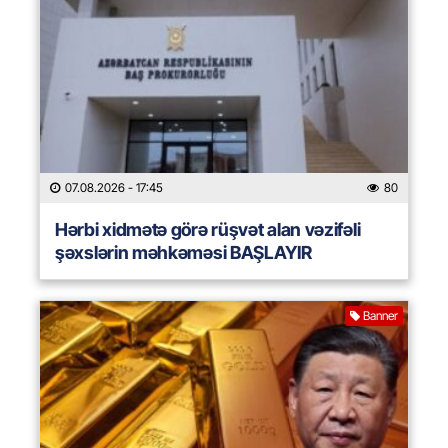
07.08.2026
- 17:45
80
Hərbi xidmətə görə rüşvət alan vəzifəli
şəxslərin məhkəməsi BAŞLAYIR
Banner