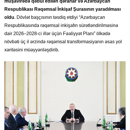
müşavirədə qəbul edilən qərarlar və Azərbaycan
Respublikası Rəqəmsal İnkişaf Şurasının yaradılması
oldu
. Dövlət başçısının təsdiq etdiyi “Azərbaycan
Respublikasında rəqəmsal inkişafın sürətləndirilməsinə
dair 2026–2028-ci illər üçün Fəaliyyət Planı” ölkədə
növbəti üç il ərzində rəqəmsal transformasiyanın əsas yol
xəritəsini müəyyənləşdirib.