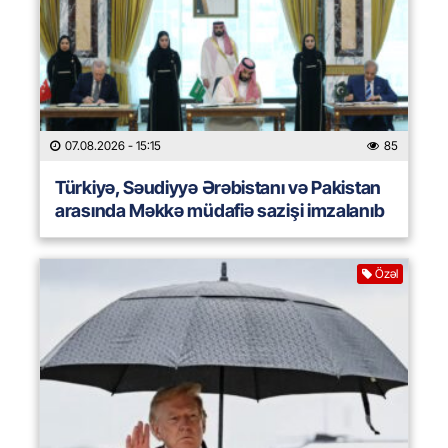
07.08.2026
- 15:15
85
Türkiyə, Səudiyyə Ərəbistanı və Pakistan
arasında Məkkə müdafiə sazişi imzalanıb
Özəl