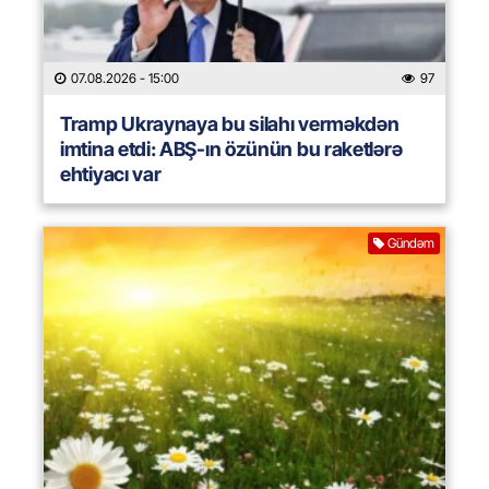
07.08.2026
- 15:00
97
Tramp Ukraynaya bu silahı verməkdən
imtina etdi: ABŞ-ın özünün bu raketlərə
ehtiyacı var
Gündəm