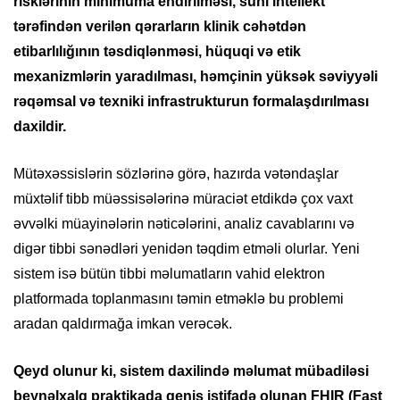
risklərinin minimuma endirilməsi, süni intellekt
tərəfindən verilən qərarların klinik cəhətdən
etibarlılığının təsdiqlənməsi, hüquqi və etik
mexanizmlərin yaradılması, həmçinin yüksək səviyyəli
rəqəmsal və texniki infrastrukturun formalaşdırılması
daxildir.
Mütəxəssislərin sözlərinə görə, hazırda vətəndaşlar
müxtəlif tibb müəssisələrinə müraciət etdikdə çox vaxt
əvvəlki müayinələrin nəticələrini, analiz cavablarını və
digər tibbi sənədləri yenidən təqdim etməli olurlar. Yeni
sistem isə bütün tibbi məlumatların vahid elektron
platformada toplanmasını təmin etməklə bu problemi
aradan qaldırmağa imkan verəcək.
Qeyd olunur ki, sistem daxilində məlumat mübadiləsi
beynəlxalq praktikada geniş istifadə olunan FHIR (Fast