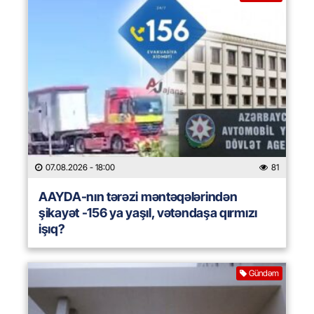
07.08.2026
- 18:00
81
AAYDA-nın tərəzi məntəqələrindən
şikayət -156 ya yaşıl, vətəndaşa qırmızı
işıq?
Gündəm