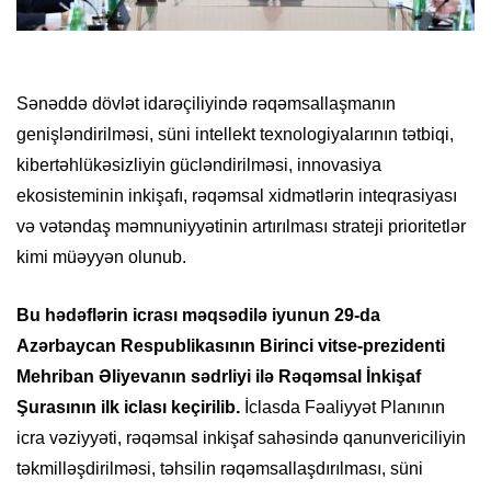
Sənəddə dövlət idarəçiliyində rəqəmsallaşmanın
genişləndirilməsi, süni intellekt texnologiyalarının tətbiqi,
kibertəhlükəsizliyin gücləndirilməsi, innovasiya
ekosisteminin inkişafı, rəqəmsal xidmətlərin inteqrasiyası
və vətəndaş məmnuniyyətinin artırılması strateji prioritetlər
kimi müəyyən olunub.
Bu hədəflərin icrası məqsədilə iyunun 29-da
Azərbaycan Respublikasının Birinci vitse-prezidenti
Mehriban Əliyevanın sədrliyi ilə Rəqəmsal İnkişaf
Şurasının ilk iclası keçirilib.
İclasda Fəaliyyət Planının
icra vəziyyəti, rəqəmsal inkişaf sahəsində qanunvericiliyin
təkmilləşdirilməsi, təhsilin rəqəmsallaşdırılması, süni