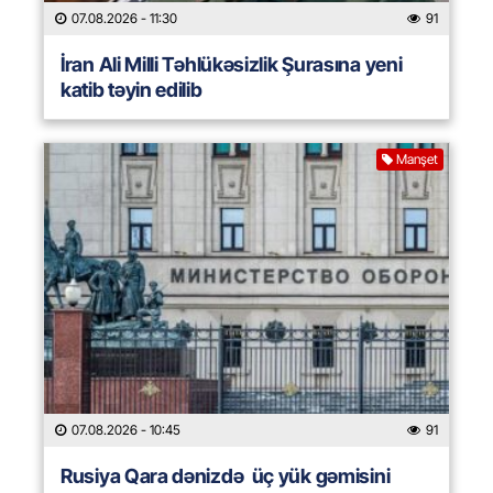
07.08.2026
- 11:30
91
İran Ali Milli Təhlükəsizlik Şurasına yeni
katib təyin edilib
Manşet
07.08.2026
- 10:45
91
Rusiya Qara dənizdə üç yük gəmisini