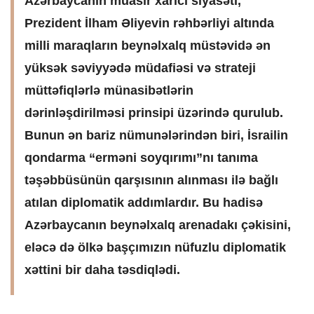
Azərbaycanın müasir xarici siyasəti,
Prezident İlham Əliyevin rəhbərliyi altında
milli maraqların beynəlxalq müstəvidə ən
yüksək səviyyədə müdafiəsi və strateji
müttəfiqlərlə münasibətlərin
dərinləşdirilməsi prinsipi üzərində qurulub.
Bunun ən bariz nümunələrindən biri, İsrailin
qondarma “erməni soyqırımı”nı tanıma
təşəbbüsünün qarşısının alınması ilə bağlı
atılan diplomatik addımlardır. Bu hadisə
Azərbaycanın beynəlxalq arenadakı çəkisini,
eləcə də ölkə başçımızın nüfuzlu diplomatik
xəttini bir daha təsdiqlədi.