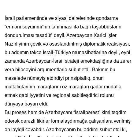
İsrail parlamentində və siyasi dairələrində qondarma
“erməni soyqırımı”nın tanınması ilə bağlı təşəbbüslərin
dondurulması təsadüfi deyil. Azərbaycan Xarici İşlər
Nazirliyinin çevik və əsaslandırılmış diplomatik reaksiyası,
bu addımın təkcə İsrail-Türkiyə münasibətlərinə deyil, eyni
zamanda Azərbaycan-İsrail strateji əməkdaşlığına da zərər
verə biləcəyini arqumentlərlə sübut etdi. Bakının bu
məsələdə nümayiş etdirdiyi prinsipiallıq, onun
müttəfiqlərinin maraqlarını öz maraqları qədər müdafiə
etmək qabiliyyətini və regional sabitləşdirici rolunu
dünyaya bəyan etdi.
Bu proses həm də Azərbaycanı “İsrailpərəst” kimi təqdim
edərək qərəzli fikirlər formalaşdırmağa çalışanlara verilmiş
ən layiqli cavabdır. Azərbaycanın bu addımı sübut etdi ki,