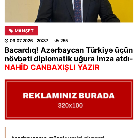
MANŞET
09.07.2026
- 20:37
255
Bacardıq! Azərbaycan Türkiyə üçün
növbəti diplomatik uğura imza atdı-
NAHİD CANBAXIŞLI YAZIR