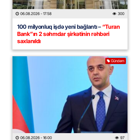
06.08.2026
- 17:58
300
100 milyonluq işdə yeni bağlantı –
“Turan
Bank”ın 2 səhmdar şirkətinin rəhbəri
saxlanıldı
Gündəm
06.08.2026
- 16:00
97