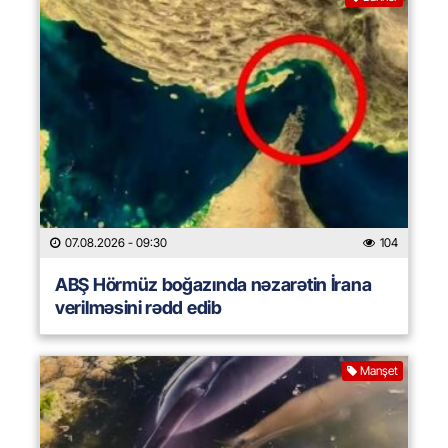
07.08.2026
- 09:30
104
ABŞ Hörmüz boğazında nəzarətin İrana
verilməsini rədd edib
Manşet