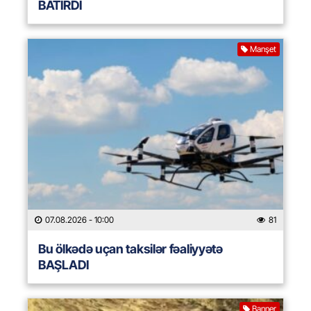
BATIRDI
Manşet
07.08.2026
- 10:00
81
Bu ölkədə uçan taksilər fəaliyyətə
BAŞLADI
Banner