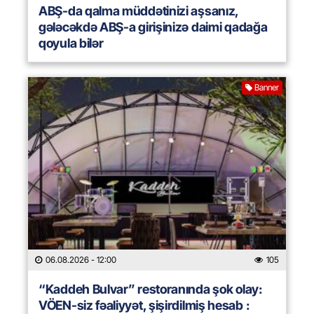
ABŞ-da qalma müddətinizi aşsanız,
gələcəkdə ABŞ-a girişinizə daimi qadağa
qoyula bilər
Banner
06.08.2026
- 12:00
105
“Kaddeh Bulvar” restoranında şok olay:
VÖEN-siz fəaliyyət, şişirdilmiş hesab :