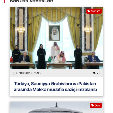
BƏNZƏR XƏBƏRLƏR
Manşet
07.08.2026
- 15:15
29
Türkiyə, Səudiyyə Ərəbistanı və Pakistan
arasında Məkkə müdafiə sazişi imzalanıb
Özəl