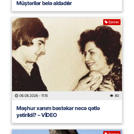
Müştərilər belə aldadılır
Banner
06.08.2026
- 11:15
80
Məşhur xanım bəstəkar necə qətlə
yetirildi? – VİDEO
Banner