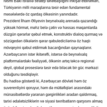
rəsmi Bakı İsraillə strateji tərəfdaşlığını inkişaf etdirərkən,
Türkiyənin milli maraqlarına təsir edən fundamental
məsələlərdə öz qardaş ölkəsinin yanındadır.
Prezident İlham Əliyevin beynəlxalq arenada qazandığı
yüksək hörmət, məhz belə çətin və həssas məqamlarda
düzgün qərarlar qəbul etmək, konstruktiv dialoq qurmaq və
sözügedən ölkələrin qərar qəbuledicilərinə öz haqlı
mövqeyini qəbul etdirmək bacarığından qaynaqlanır.
Azərbaycanın istər ikitərəfli, istərsə də beynəlxalq
platformalardakı fəaliyyəti, ölkənin artıq təkcə regional
deyil, qlobal proseslərə təsir edə biləcək bir güc mərkəzi
olduğunu təsdiqləyir.
Bu hadisə göstərdi ki, Azərbaycan dövləti həm öz
suverenliyini qoruyur, həm də müttəfiqləri arasındakı
münasibətlərdə yaranan gərginlikləri aradan qaldırmaq,
tarixi ədalətsizliklərin və siyasi təxribatların qarşısını almaq