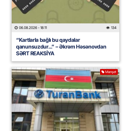
06.08.2026
- 18:11
134
“Kartlarla bağlı bu qaydalar
qanunsuzdur…” – Əkrəm Həsənovdan
SƏRT REAKSİYA
Manşet