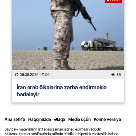
06.08.2026
- 11:00
86
İran ərəb ölkələrinə zərbə endirməklə
hədələyir
Ana səhifə
Haqqımızda
Əlaqə
Media üçün
Köhnə versiya
Saytdakı materialların istifadəsi zamanı istinad edilməsi vacibdir.
Məlumat internet səhifələrində istifadə edildikdə hiperlink vasitəsi ilə istinad