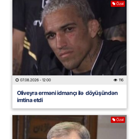
Özəl
07.08.2026
- 12:00
116
Oliveyra erməni idmançı ilə döyüşündən
imtina etdi
Özəl