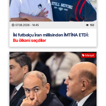
07.08.2026
- 14:45
168
İki futbolçu İran millisindən İMTİNA ETDİ:
Bu ölkəni seçdilər
Manşet