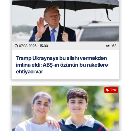
07.08.2026
- 15:00
163
Tramp Ukraynaya bu silahı verməkdən
imtina etdi: ABŞ-ın özünün bu raketlərə
ehtiyacı var
Özəl