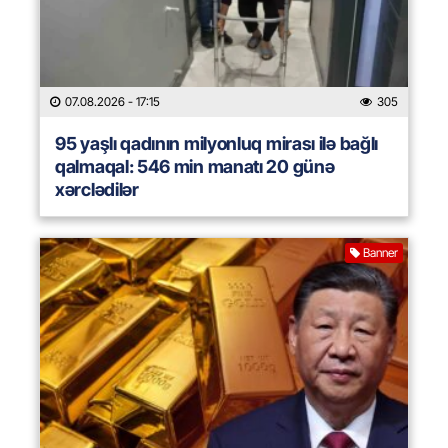
07.08.2026
- 17:15
305
95 yaşlı qadının milyonluq mirası ilə bağlı
qalmaqal: 546 min manatı 20 günə
xərclədilər
Banner