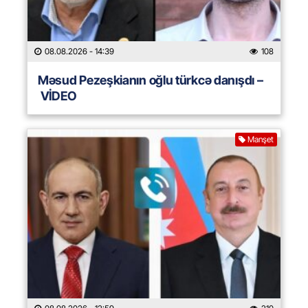
08.08.2026
- 14:39
108
Məsud Pezeşkianın oğlu türkcə danışdı –
VİDEO
Manşet