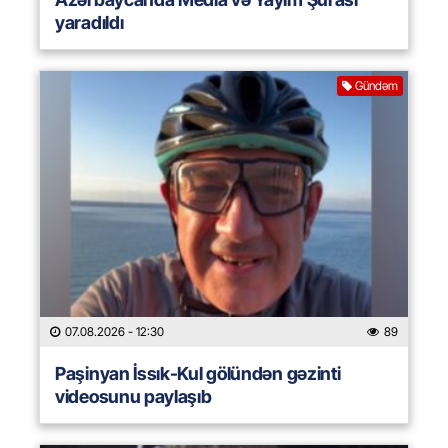
yaradıldı
Gündəm
07.08.2026
- 12:30
89
Paşinyan İssık-Kul gölündən gəzinti
videosunu paylaşıb