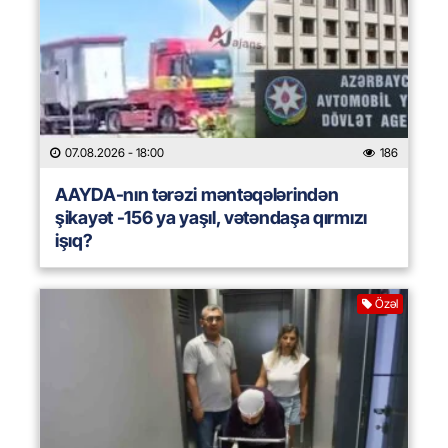
07.08.2026
- 18:00
186
AAYDA-nın tərəzi məntəqələrindən
şikayət -156 ya yaşıl, vətəndaşa qırmızı
işıq?
Özəl