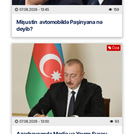
07.08.2026
- 13:45
159
Mişustin avtomobildə Paşinyana nə
deyib?
Özəl
07.08.2026
- 13:00
93
Azərbaycanda Media və Yayım Şurası