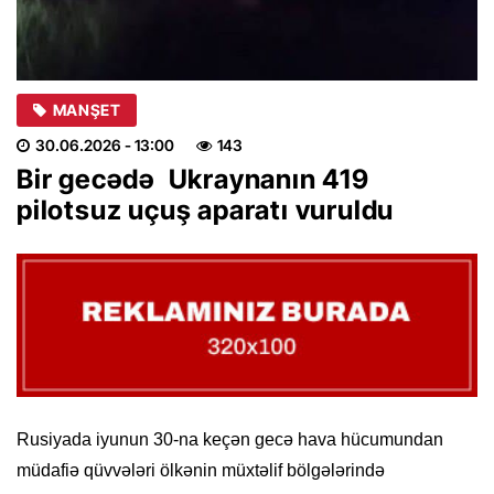
MANŞET
30.06.2026
- 13:00
143
Bir gecədə Ukraynanın 419
pilotsuz uçuş aparatı vuruldu
Rusiyada iyunun 30-na keçən gecə hava hücumundan
müdafiə qüvvələri ölkənin müxtəlif bölgələrində