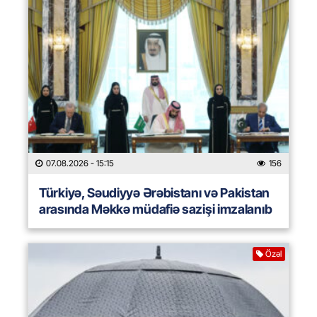
07.08.2026
- 15:15
156
Türkiyə, Səudiyyə Ərəbistanı və Pakistan
arasında Məkkə müdafiə sazişi imzalanıb
Özəl