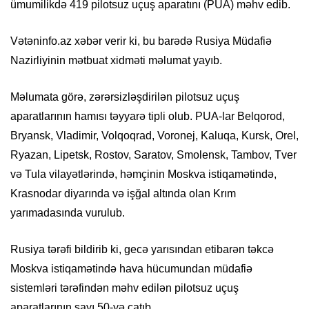
ümumilikdə 419 pilotsuz uçuş aparatını (PUA) məhv edib.
Vətəninfo.az xəbər verir ki, bu barədə Rusiya Müdafiə
Nazirliyinin mətbuat xidməti məlumat yayıb.
Məlumata görə, zərərsizləşdirilən pilotsuz uçuş
aparatlarının hamısı təyyarə tipli olub. PUA-lar Belqorod,
Bryansk, Vladimir, Volqoqrad, Voronej, Kaluqa, Kursk, Orel,
Ryazan, Lipetsk, Rostov, Saratov, Smolensk, Tambov, Tver
və Tula vilayətlərində, həmçinin Moskva istiqamətində,
Krasnodar diyarında və işğal altında olan Krım
yarımadasında vurulub.
Rusiya tərəfi bildirib ki, gecə yarısından etibarən təkcə
Moskva istiqamətində hava hücumundan müdafiə
sistemləri tərəfindən məhv edilən pilotsuz uçuş
aparatlarının sayı 50-yə çatıb.