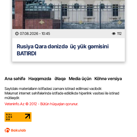
07.08.2026
- 10:45
112
Rusiya Qara dənizdə üç yük gəmisini
BATIRDI
Ana səhifə
Haqqımızda
Əlaqə
Media üçün
Köhnə versiya
Saytdakı materialların istifadəsi zamanı istinad edilməsi vacibdir.
Məlumat internet səhifələrində istifadə edildikdə hiperlink vasitəsi ilə istinad
mütləqdir.
Veteninfo.Az © 2012 - Bütün hüquqları qorunur.