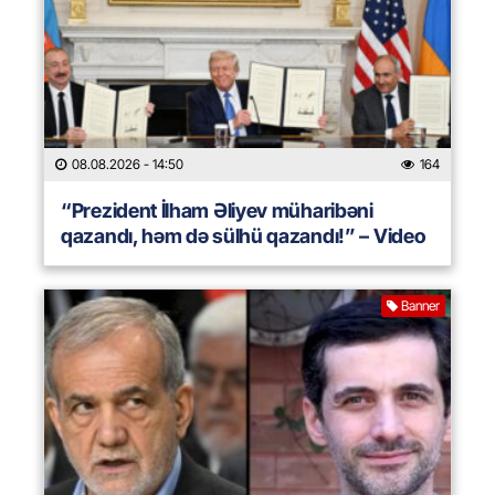
08.08.2026
- 14:50
164
“Prezident İlham Əliyev müharibəni
qazandı, həm də sülhü qazandı!” – Video
Banner