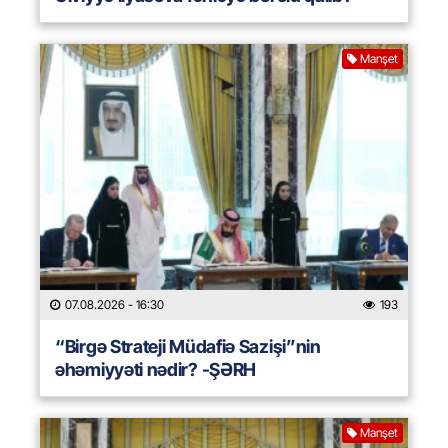
Manşet
07.08.2026
- 16:30
193
“Birgə Strateji Müdafiə Sazişi”nin
əhəmiyyəti nədir? -ŞƏRH
Manşet