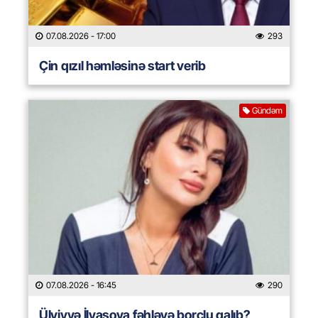
07.08.2026
- 17:00
293
Çin qızıl həmləsinə start verib
Gündəm
07.08.2026
- 16:45
290
Ülviyyə İlyasova fəhləyə borclu qalıb?