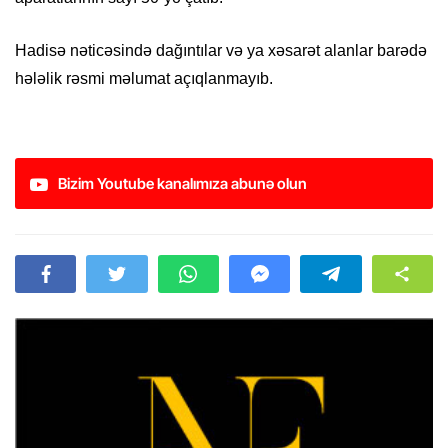
Hadisə nəticəsində dağıntılar və ya xəsarət alanlar barədə
hələlik rəsmi məlumat açıqlanmayıb.
Bizim Youtube kanalımıza abunə olun