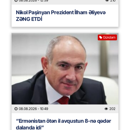
08.08.2026
- 12:59
210
Nikol Paşinyan Prezident İlham Əliyevə
ZƏNG ETDİ
Gündəm
08.08.2026
- 10:49
202
“Ermənistan ötən il avqustun 8-nə qədər
dalanda idi”