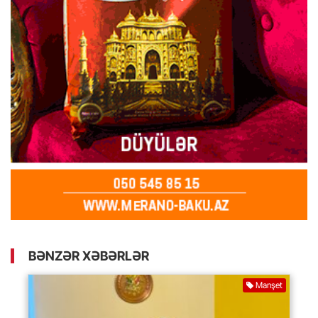
BƏNZƏR XƏBƏRLƏR
Manşet