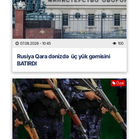
07.08.2026
- 10:45
100
Rusiya Qara dənizdə üç yük gəmisini
BATIRDI
Özəl