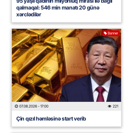
95 yaşlı qadının milyonluq mirası ilə bağlı
qalmaqal: 546 min manatı 20 günə
xərclədilər
Banner
07.08.2026
- 17:00
221
Çin qızıl həmləsinə start verib