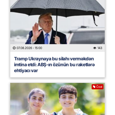
07.08.2026
- 15:00
143
Tramp Ukraynaya bu silahı verməkdən
imtina etdi: ABŞ-ın özünün bu raketlərə
ehtiyacı var
Özəl