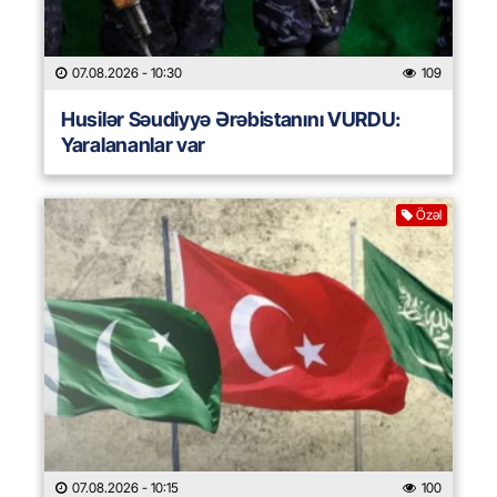
07.08.2026
- 10:30
109
Husilər Səudiyyə Ərəbistanını VURDU:
Yaralananlar var
Özəl
07.08.2026
- 10:15
100