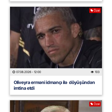
Özəl
07.08.2026
- 12:00
103
Oliveyra erməni idmançı ilə döyüşündən
imtina etdi
Özəl