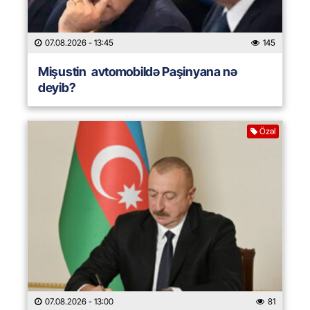
07.08.2026
- 13:45
145
Mişustin avtomobildə Paşinyana nə
deyib?
Özəl
07.08.2026
- 13:00
81