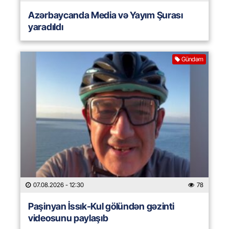
Azərbaycanda Media və Yayım Şurası
yaradıldı
Gündəm
07.08.2026
- 12:30
78
Paşinyan İssık-Kul gölündən gəzinti
videosunu paylaşıb