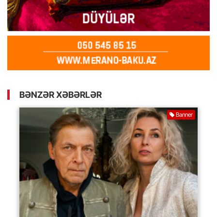
BƏNZƏR XƏBƏRLƏR
Banner