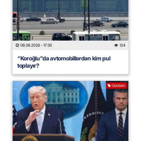
06.08.2026
- 17:30
124
“Koroğlu”da avtomobillərdən kim pul
toplayır?
Gündəm