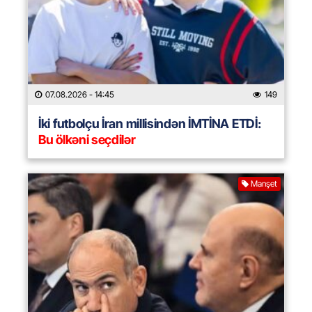
07.08.2026
- 14:45
149
İki futbolçu İran millisindən İMTİNA ETDİ:
Bu ölkəni seçdilər
Manşet