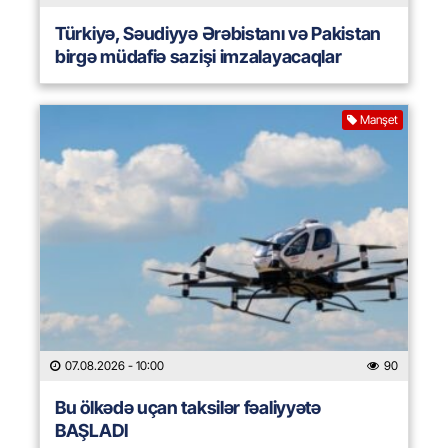
Türkiyə, Səudiyyə Ərəbistanı və Pakistan
birgə müdafiə sazişi imzalayacaqlar
Manşet
07.08.2026
- 10:00
90
Bu ölkədə uçan taksilər fəaliyyətə
BAŞLADI