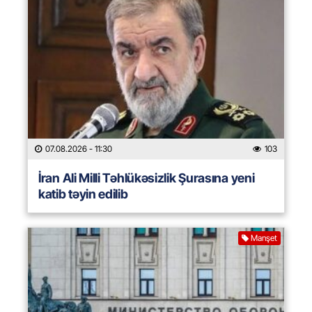
07.08.2026
- 11:30
103
İran Ali Milli Təhlükəsizlik Şurasına yeni
katib təyin edilib
Manşet