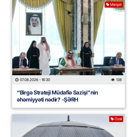
Manşet
07.08.2026
- 16:30
138
“Birgə Strateji Müdafiə Sazişi”nin
əhəmiyyəti nədir? -ŞƏRH
Özəl