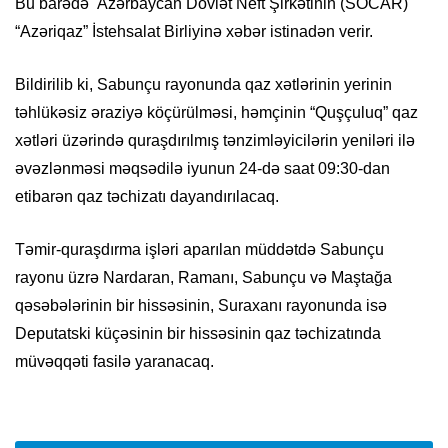
Bu barədə
Azərbaycan Dövlət Neft Şirkətinin (SOCAR)
“Azəriqaz” İstehsalat Birliyinə xəbər istinadən verir.
Bildirilib ki, Sabunçu rayonunda qaz xətlərinin yerinin
təhlükəsiz əraziyə köçürülməsi, həmçinin “Quşçuluq” qaz
xətləri üzərində quraşdırılmış tənzimləyicilərin yeniləri ilə
əvəzlənməsi məqsədilə iyunun 24-də saat 09:30-dan
etibarən qaz təchizatı dayandırılacaq.
Təmir-quraşdırma işləri aparılan müddətdə Sabunçu
rayonu üzrə Nardaran, Ramanı, Sabunçu və Maştağa
qəsəbələrinin bir hissəsinin, Suraxanı rayonunda isə
Deputatski küçəsinin bir hissəsinin qaz təchizatında
müvəqqəti fasilə yaranacaq.