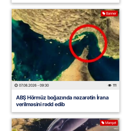
Banner
07.08.2026
- 09:30
111
ABŞ Hörmüz boğazında nəzarətin İrana
verilməsini rədd edib
Manşet