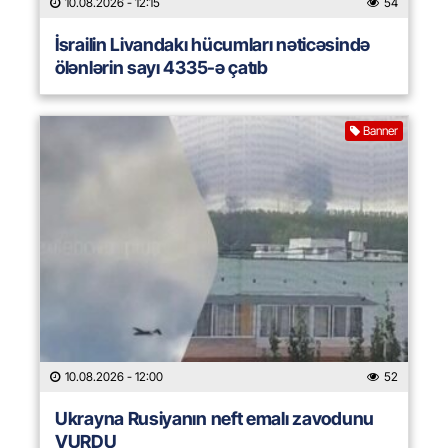
10.08.2026
- 12:15
54
İsrailin Livandakı hücumları nəticəsində
ölənlərin sayı 4335-ə çatıb
Banner
10.08.2026
- 12:00
52
Ukrayna Rusiyanın neft emalı zavodunu
VURDU