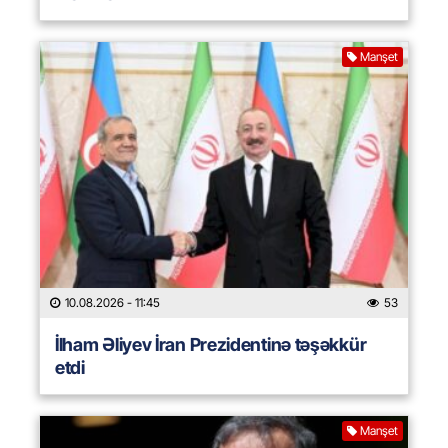
Manşet
10.08.2026
- 11:45
53
İlham Əliyev İran Prezidentinə təşəkkür
etdi
Manşet