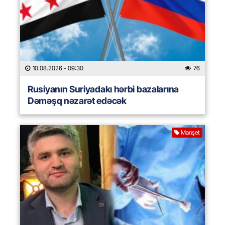
10.08.2026
- 09:30
76
Rusiyanın Suriyadakı hərbi bazalarına
Dəməşq nəzarət edəcək
Manşet