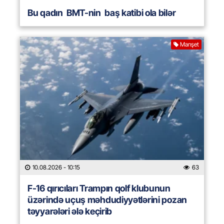
Bu qadın BMT-nin baş katibi ola bilər
Manşet
10.08.2026
- 10:15
63
F-16 qırıcıları Trampın qolf klubunun
üzərində uçuş məhdudiyyətlərini pozan
təyyarələri ələ keçirib