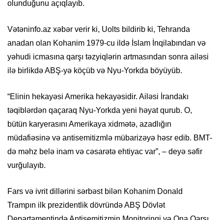
olunduğunu açıqlayıb.
Vətəninfo.az xəbər verir ki, Uolts bildirib ki, Tehranda
anadan olan Kohanim 1979-cu ildə İslam İnqilabından və
yəhudi icmasına qarşı təzyiqlərin artmasından sonra ailəsi
ilə birlikdə ABŞ-yə köçüb və Nyu-Yorkda böyüyüb.
“Elinin hekayəsi Amerika hekayəsidir. Ailəsi İrandakı
təqiblərdən qaçaraq Nyu-Yorkda yeni həyat qurub. O,
bütün karyerasını Amerikaya xidmətə, azadlığın
müdafiəsinə və antisemitizmlə mübarizəyə həsr edib. BMT-
də məhz belə inam və cəsarətə ehtiyac var”, – deyə səfir
vurğulayıb.
Fars və ivrit dillərini sərbəst bilən Kohanim Donald
Trampın ilk prezidentlik dövründə ABŞ Dövlət
Departamentində Antisemitizmin Monitorinqi və Ona Qarşı