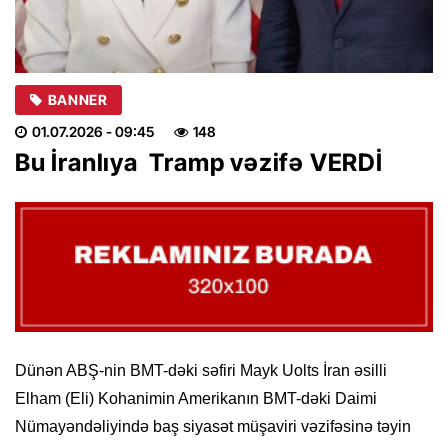
BANNER
01.07.2026
- 09:45
148
Bu İranlıya Tramp vəzifə VERDİ
Dünən ABŞ-nin BMT-dəki səfiri Mayk Uolts İran əsilli
Elham (Eli) Kohanimin Amerikanın BMT-dəki Daimi
Nümayəndəliyində baş siyasət müşaviri vəzifəsinə təyin