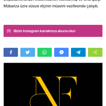
Mübarizə üzrə xüsusi elçinin müavini vəzifəsində çalışıb.
Bizim Instagram kanalımıza abunə olun