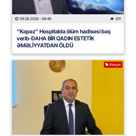
09.08.2026
- 08:49
331
“Kəpəz” Hospitalda ölüm hadisəsi baş
verib-DAHA BİR QADIN ESTETİK
ƏMƏLİYYATDAN ÖLDÜ
Manşet