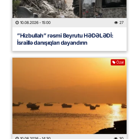
10.08.2026
- 15:00
27
”Hizbullah” rəsmi Beyrutu HƏDƏLƏDİ:
İsraillə danışıqları dayandırın
Özəl
10.08.2026
- 14:30
30