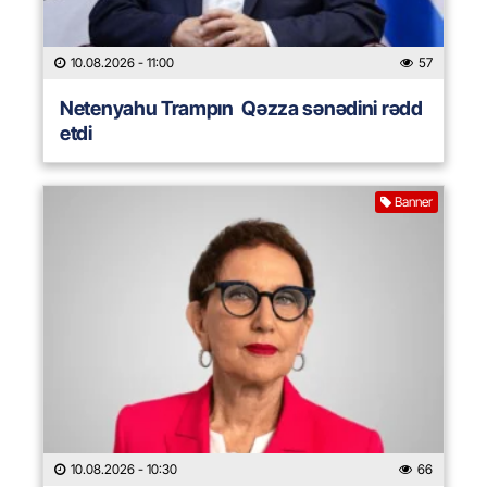
10.08.2026
- 11:00
57
Netenyahu Trampın Qəzza sənədini rədd
etdi
Banner
10.08.2026
- 10:30
66