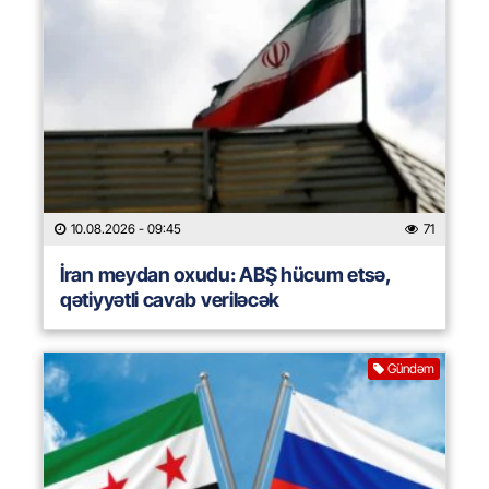
10.08.2026
- 09:45
71
İran meydan oxudu: ABŞ hücum etsə,
qətiyyətli cavab veriləcək
Gündəm