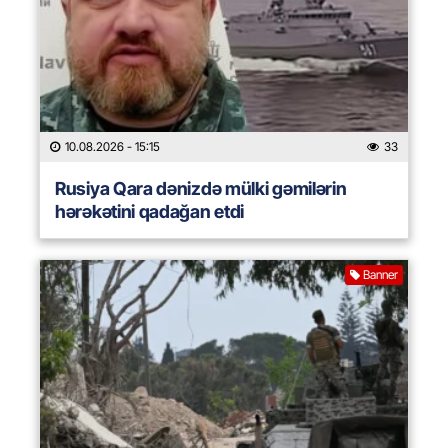
10.08.2026
- 15:15
33
Rusiya Qara dənizdə mülki gəmilərin
hərəkətini qadağan etdi
Banner