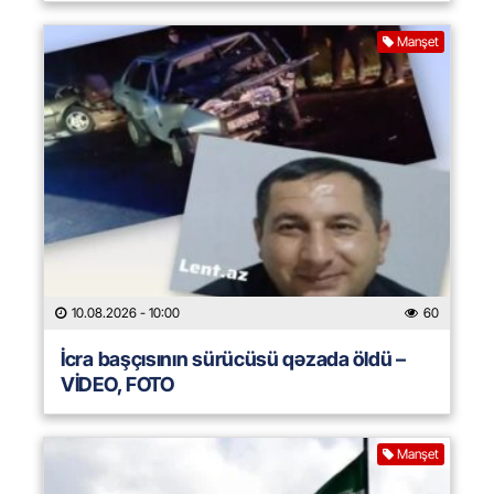
Manşet
10.08.2026
- 10:00
60
İcra başçısının sürücüsü qəzada öldü –
VİDEO, FOTO
Manşet