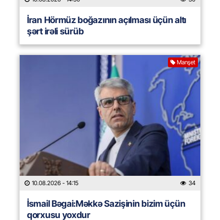
İran Hörmüz boğazının açılması üçün altı
şərt irəli sürüb
Manşet
10.08.2026
- 14:15
34
İsmail Bəgai:Məkkə Sazişinin bizim üçün
qorxusu yoxdur