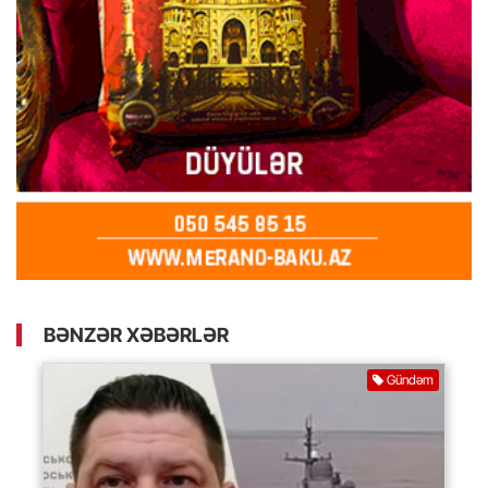
BƏNZƏR XƏBƏRLƏR
Gündəm