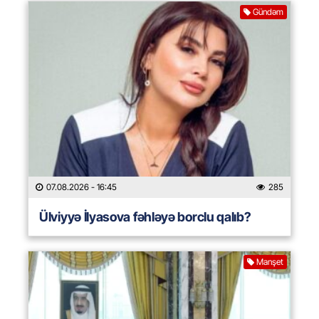
Gündəm
07.08.2026
- 16:45
285
Ülviyyə İlyasova fəhləyə borclu qalıb?
Manşet