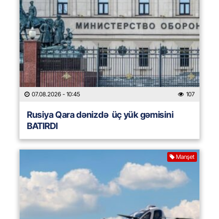
07.08.2026
- 10:45
107
Rusiya Qara dənizdə üç yük gəmisini
BATIRDI
Manşet