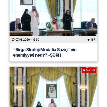
07.08.2026
- 16:30
187
“Birgə Strateji Müdafiə Sazişi”nin
əhəmiyyəti nədir? -ŞƏRH
Manşet