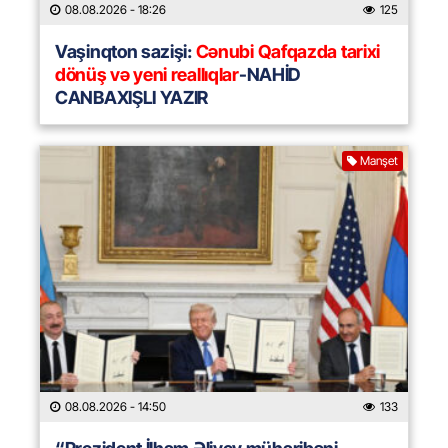
08.08.2026
- 18:26
125
Vaşinqton sazişi:
Cənubi Qafqazda tarixi
dönüş və yeni reallıqlar
-NAHİD
CANBAXIŞLI YAZIR
Manşet
08.08.2026
- 14:50
133