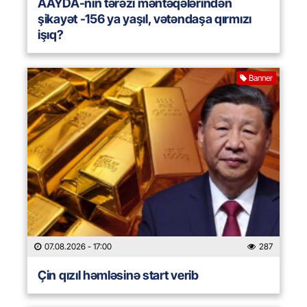
AAYDA-nın tərəzi məntəqələrindən
şikayət -156 ya yaşıl, vətəndaşa qırmızı
işıq?
Banner
07.08.2026
- 17:00
287
Çin qızıl həmləsinə start verib