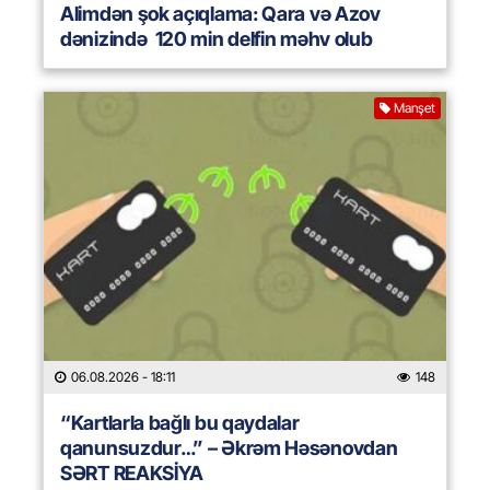
Alimdən şok açıqlama: Qara və Azov
dənizində 120 min delfin məhv olub
Manşet
06.08.2026
- 18:11
148
“Kartlarla bağlı bu qaydalar
qanunsuzdur…” – Əkrəm Həsənovdan
SƏRT REAKSİYA