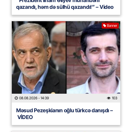
“Prezident İlham Əliyev müharibəni
qazandı, həm də sülhü qazandı!” – Video
Banner
08.08.2026
- 14:39
103
Məsud Pezeşkianın oğlu türkcə danışdı –
VİDEO