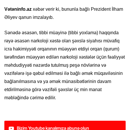
Vətəninfo.az
xəbər verir ki, bununla bağlı Prezident İlham
Əliyev qanun imzalayıb.
Sənədə əsasən, tibbi müayinə (tibbi yoxlama) haqqında
rəyə əsasən narkoloji xəstə olan şəxslə siyahısı müvafiq
icra hakimiyyəti orqanının müəyyən etdiyi orqan (qurum)
tərəfindən müəyyən edilən narkoloji xəstələr üçün fəaliyyət
məhdudiyyəti nəzərdə tutulmuş peşə növlərinə və
vəzifələrə işə qəbul edilməsi ilə bağlı əmək müqaviləsinin
bağlanılmasına və ya əmək münasibətlərinin davam
etdirilməsinə görə vəzifəli şəxslər üç min manat
məbləğində cərimə edilir.
Bizim Youtube kanalımıza abunə olun