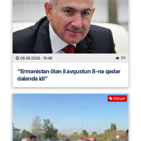
08.08.2026
- 10:49
171
“Ermənistan ötən il avqustun 8-nə qədər
dalanda idi”
Manşet