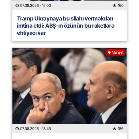
07.08.2026
- 15:00
160
Tramp Ukraynaya bu silahı verməkdən
imtina etdi: ABŞ-ın özünün bu raketlərə
ehtiyacı var
Manşet
07.08.2026
- 13:45
156