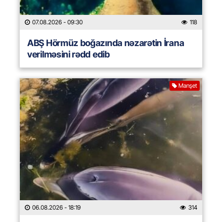
07.08.2026
- 09:30
118
ABŞ Hörmüz boğazında nəzarətin İrana
verilməsini rədd edib
Manşet
06.08.2026
- 18:19
314