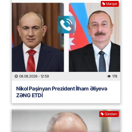
Manşet
08.08.2026
- 12:59
178
Nikol Paşinyan Prezident İlham Əliyevə
ZƏNG ETDİ
Gündəm