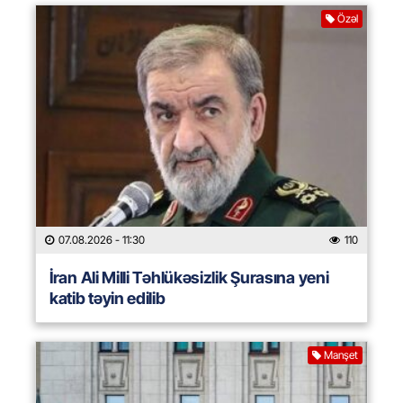
Özəl
07.08.2026
- 11:30
110
İran Ali Milli Təhlükəsizlik Şurasına yeni
katib təyin edilib
Manşet