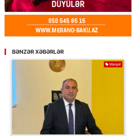
BƏNZƏR XƏBƏRLƏR
Manşet