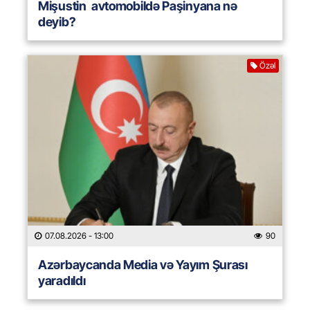
Mişustin avtomobildə Paşinyana nə
deyib?
Özəl
07.08.2026
- 13:00
90
Azərbaycanda Media və Yayım Şurası
yaradıldı