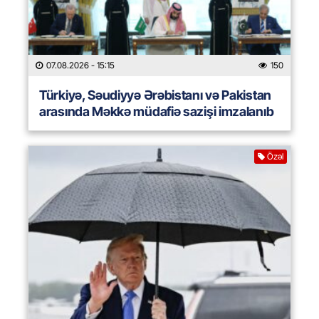
07.08.2026
- 15:15
150
Türkiyə, Səudiyyə Ərəbistanı və Pakistan
arasında Məkkə müdafiə sazişi imzalanıb
Özəl