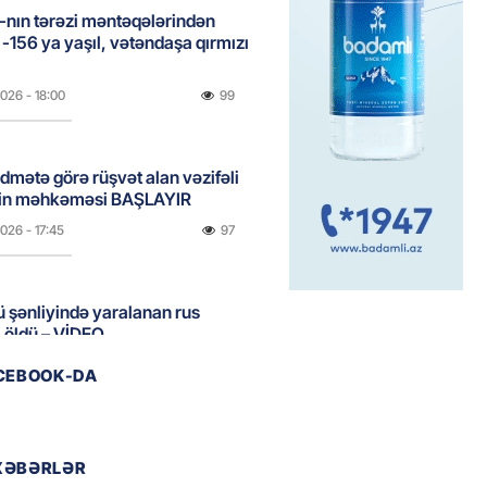
nın tərəzi məntəqələrindən
 -156 ya yaşıl, vətəndaşa qırmızı
2026
- 18:00
99
idmətə görə rüşvət alan vəzifəli
rin məhkəməsi BAŞLAYIR
2026
- 17:45
97
 şənliyində yaralanan rus
 öldü – VİDEO
2026
- 17:30
146
ACEBOOK-DA
ı qadının milyonluq mirası ilə
almaqal: 546 min manatı 20
XƏBƏRLƏR