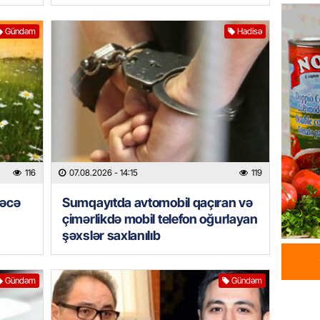
Azərba
yaradıl
Gündəm
Hadisə
07.08.
GÜNDƏM
Aytən 
verildi
07.08.
GÜNDƏM
116
07.08.2026
- 14:15
119
Paşinya
videos
rəcə
Sumqayıtda avtomobil qaçıran və
çimərlikdə mobil telefon oğurlayan
07.08.
şəxslər saxlanılıb
HADISƏ
Sabunç
Gündəm
Gündəm
dəyərin
şəxs sa