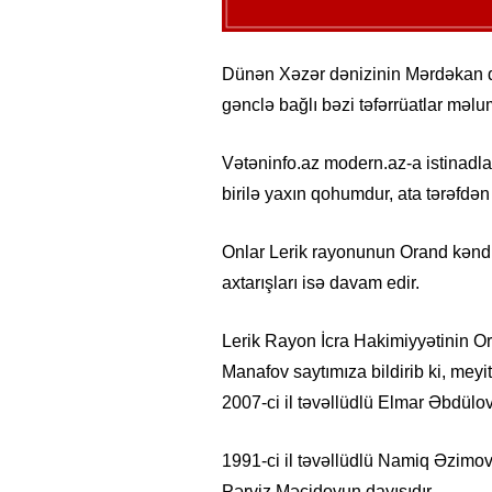
Dünən Xəzər dənizinin Mərdəkan q
gənclə bağlı bəzi təfərrüatlar məlu
Vətəninfo.az modern.az-a istinadla 
birilə yaxın qohumdur, ata tərəfdən b
Onlar Lerik rayonunun Orand kənd sa
axtarışları isə davam edir.
Lerik Rayon İcra Hakimiyyətinin O
Manafov saytımıza bildirib ki, meyit
2007-ci il təvəllüdlü Elmar Əbdülo
1991-ci il təvəllüdlü Namiq Əzimov 
Pərviz Məcidovun dayısıdır.