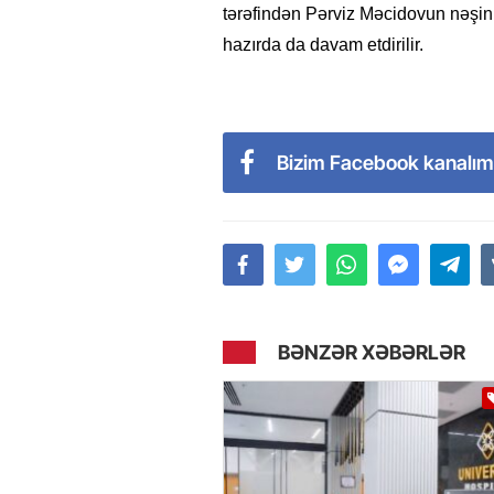
tərəfindən Pərviz Məcidovun nəşinin
hazırda da davam etdirilir.
Bizim Facebook kanalım
BƏNZƏR XƏBƏRLƏR