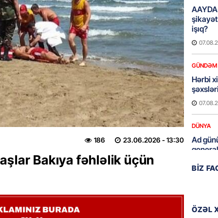
AAYDA-
şikayət
işıq?
07.08.
GÜNDƏM
Hərbi x
şəxslə
07.08.
DÜNYA
Ad günü
186
23.06.2026
- 13:30
general
şlar Bakıya fəhləlik üçün
07.08.
BIZ F
ÖZƏL
95 yaşl
bağlı q
ÖZƏL 