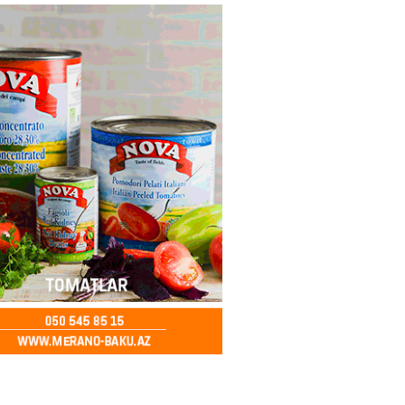
ycanda Media və Yayım Şurası
dı
2026
- 13:00
78
Abdullayevaya yüksək vəzifə
2026
- 12:45
97
n İssık-Kul gölündən gəzinti
unu paylaşıb
2026
- 12:30
73
u rayonunda 70 min manat
də elektrik naqilləri oğurlayan
xlanılıb