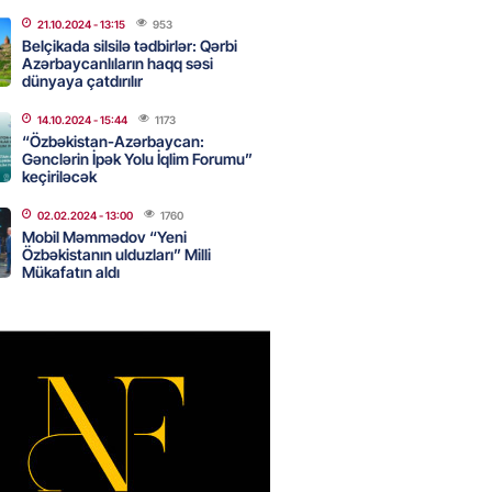
canda sabah 39 dərəcə isti
21.10.2024
- 13:15
953
Belçikada silsilə tədbirlər: Qərbi
Azərbaycanlıların haqq səsi
2026
- 14:30
116
dünyaya çatdırılır
14.10.2024
- 15:44
1173
“Özbəkistan-Azərbaycan:
Gənclərin İpək Yolu İqlim Forumu”
 Biznes-dən mikro biznes
keçiriləcək
nə 5%-dək endirim
2026
- 14:28
112
02.02.2024
- 13:00
1760
Mobil Məmmədov “Yeni
Özbəkistanın ulduzları” Milli
Mükafatın aldı
ıtda avtomobil qaçıran və
kdə mobil telefon oğurlayan
 saxlanılıb
2026
- 14:15
119
 karta istədiyiniz qədər
 edə bilərsiniz – VİDEO