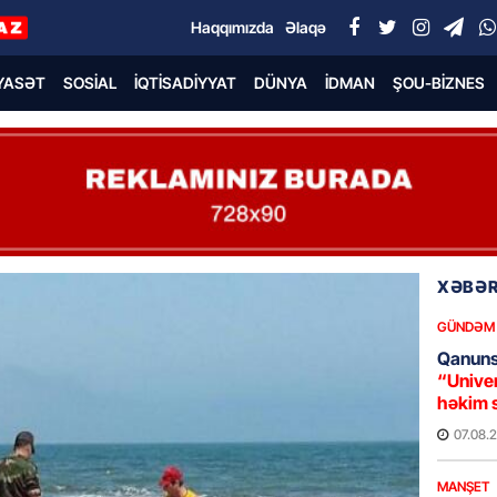
Haqqımızda
Əlaqə
YASƏT
SOSIAL
İQTISADIYYAT
DÜNYA
İDMAN
ŞOU-BIZNES
XƏBƏR
GÜNDƏM
Qanuns
“Univer
həkim 
07.08.
MANŞET