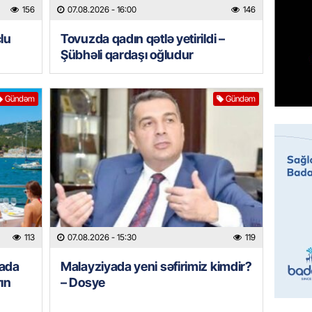
156
07.08.2026
- 16:00
146
07.08.
lu
Tovuzda qadın qətlə yetirildi –
MANŞET
Şübhəli qardaşı oğludur
Mişust
deyib?
07.08.
Gündəm
Gündəm
GÜNDƏM
Prezid
ilə ba
07.08.
GÜNDƏM
Prezide
113
07.08.2026
- 15:30
119
SƏRƏ
yada
Malayziyada yeni səfirimiz kimdir?
07.08.
ın
– Dosye
ÖZƏL