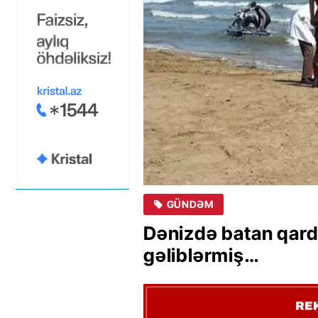
GÜNDƏM
Dənizdə batan qarda
gəliblərmiş…