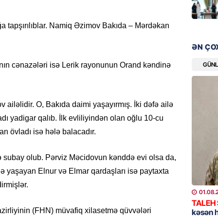
“Liverp
07.08.
ağa tapşırılıblar. Namiq Əzimov Bakıda – Mərdəkan
HADISƏ
ƏN ÇO
Tovuzda
qardaşı
GÜN
nın cənazələri isə Lerik rayonunun Orand kəndinə
07.08.
GÜNDƏM
iləlidir. O, Bakıda daimi yaşayırmış. İki dəfə ailə
Türkiyə
dı yadigar qalıb. İlk evliliyindən olan oğlu 10-cu
milyon 
lan övladı isə hələ balacadır.
xərclər
07.08.
ə subay olub. Pərviz Məcidovun kənddə evi olsa da,
ə yaşayan Elnur və Elmar qardaşları isə paytaxta
GÜNDƏM
irmişlər.
Malayzi
01.08.
Dosye
TALEH
07.08.
irliyinin (FHN) müvafiq xilasetmə qüvvələri
kəsən 