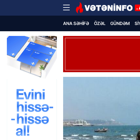
ANA SƏHIFƏ
ÖZƏL
GÜNDƏM
SI