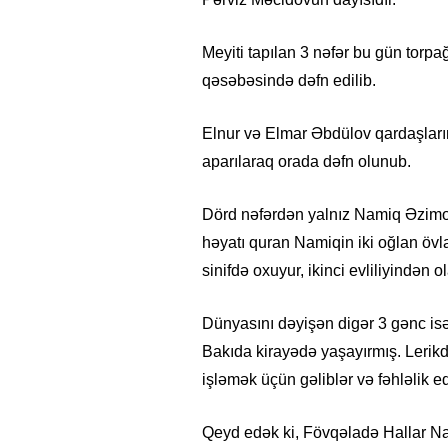
Meyiti tapılan 3 nəfər bu gün torp
qəsəbəsində dəfn edilib.
Elnur və Elmar Əbdülov qardaşları
aparılaraq orada dəfn olunub.
Dörd nəfərdən yalnız Namiq Əzimov a
həyatı quran Namiqin iki oğlan övla
sinifdə oxuyur, ikinci evliliyindən o
Dünyasını dəyişən digər 3 gənc is
Bakıda kirayədə yaşayırmış. Lerikd
işləmək üçün gəliblər və fəhləlik ed
Qeyd edək ki, Fövqəladə Hallar Naz