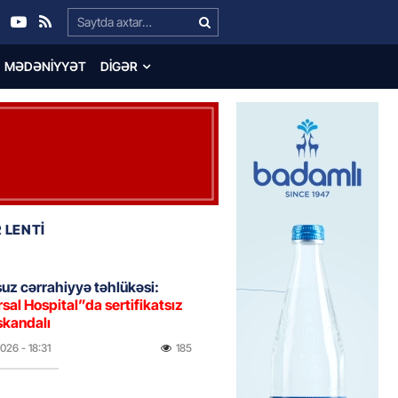
Search…
MƏDƏNIYYƏT
DIGƏR
 LENTİ
uz cərrahiyyə təhlükəsi:
sal Hospital”da sertifikatsız
skandalı
2026
- 18:31
185