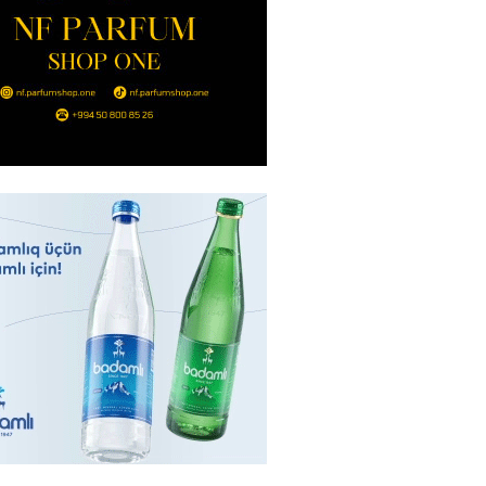
2026
- 14:00
122
in avtomobildə Paşinyana nə
2026
- 13:45
116
entdən Abel Məhərrəmovun oğlu
ğlı SƏRƏNCAM
2026
- 13:30
98
ntdən Xəzər Fərhadov ilə bağlı
NCAM
2026
- 13:15
77