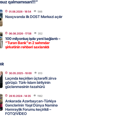
usuz qalmamısan!!!“
01.08.2026
- 18:54
566
, Səudiyyə Ərəbistanı və
Naxçıvanda ilk DOST Mərkəzi açılır
an arasında Məkkə müdafiə
imzalanıb
2026
- 15:15
99
06.08.2026
- 17:58
352
100 milyonluq işdə yeni bağlantı –
“Turan Bank”ın 2 səhmdar
şirkətinin rəhbəri saxlanıldı
Ukraynaya bu silahı verməkdən
etdi: ABŞ-ın özünün bu raketlərə
ı var
OR
2026
- 15:00
111
30.05.2025
- 10:00
813
Laçında keçirilən üçtərəfli zirvə
görüşü: Türk-İslam birliyinin
güclənməsinin təzahürü
bolçu İran millisindən İMTİNA
u ölkəni seçdilər
28.10.2024
- 14:35
1182
Ankarada Azərbaycan-Türkiyə
2026
- 14:45
118
Gənclərinin Yaşıl Dünya Naminə
Həmrəylik Forumu keçirildi –
FOTO/VİDEO