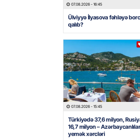
07.08.2026
- 16:45
Ülviyyə İlyasova fəhləyə borc
qalıb?
07.08.2026
- 15:45
Türkiyədə 37,6 milyon, Rusi
16,7 milyon – Azərbaycanlılar
yemək xərcləri