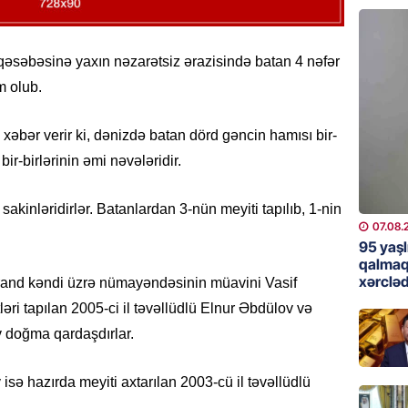
günə xə
07.08.
əsəbəsinə yaxın nəzarətsiz ərazisində batan 4 nəfər
BANNER
m olub.
Çin qız
07.08.
xəbər verir ki, dənizdə batan dörd gəncin hamısı bir-
ir-birlərinin əmi nəvələridir.
GÜNDƏM
Ülviyyə
kinləridirlər. Batanlardan 3-nün meyiti tapılıb, 1-nin
07.08.
07.08.
95 yaşl
MANŞET
qalmaq
xərcləd
rand kəndi üzrə nümayəndəsinin müavini Vasif
“Birgə 
əhəmiy
ləri tapılan 2005-ci il təvəllüdlü Elnur Əbdülov və
07.08.
v doğma qardaşdırlar.
İDMAN
isə hazırda meyiti axtarılan 2003-cü il təvəllüdlü
Albani