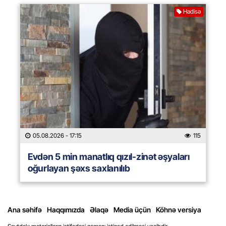
Hadisə
05.08.2026
- 17:15
115
Evdən 5 min manatlıq qızıl-zinət əşyaları
oğurlayan şəxs saxlanılıb
Ana səhifə
Haqqımızda
Əlaqə
Media üçün
Köhnə versiya