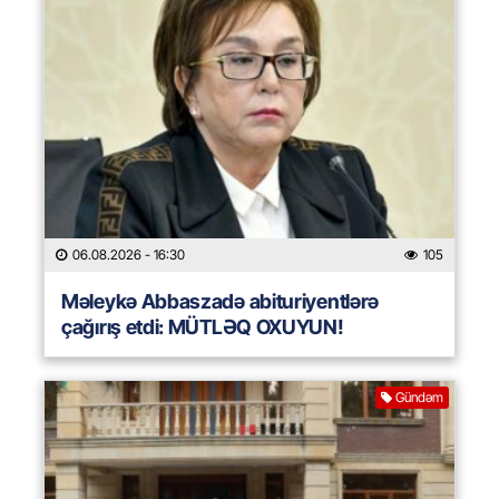
06.08.2026
- 16:30
105
Məleykə Abbaszadə abituriyentlərə
çağırış etdi: MÜTLƏQ OXUYUN!
Gündəm