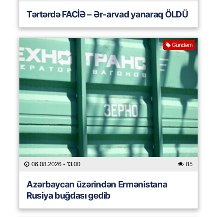
Tərtərdə FACİƏ – Ər-arvad yanaraq ÖLDÜ
Gündəm
06.08.2026
- 13:00
85
Azərbaycan üzərindən Ermənistana
Rusiya buğdası gedib