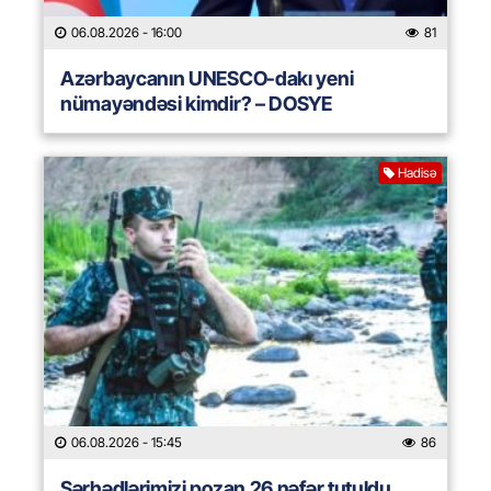
06.08.2026
- 16:00
81
Azərbaycanın UNESCO-dakı yeni
nümayəndəsi kimdir? – DOSYE
Hadisə
06.08.2026
- 15:45
86
Sərhədlərimizi pozan 26 nəfər tutuldu