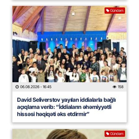
Gündəm
06.08.2026
- 16:45
158
David Seliverstov yayılan iddialarla bağlı
açıqlama verib: “İddiaların əhəmiyyətli
hissəsi həqiqəti əks etdirmir”
Gündəm