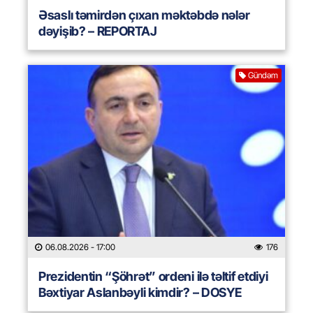
Əsaslı təmirdən çıxan məktəbdə nələr
dəyişib? – REPORTAJ
Gündəm
06.08.2026
- 17:00
176
Prezidentin “Şöhrət” ordeni ilə təltif etdiyi
Bəxtiyar Aslanbəyli kimdir? – DOSYE