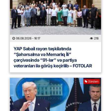
06.08.2026
- 16:17
218
YAP Səbail rayon təşkilatında
“Şəhərsalma və Memarlıq İli”
çərçivəsində “91-lər” və partiya
veteranları ilə görüş keçirilib – FOTOLAR
Gündəm