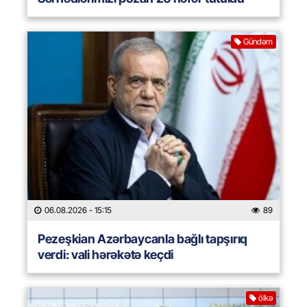
Gündəm
06.08.2026
- 15:15
89
Pezeşkian Azərbaycanla bağlı tapşırıq
verdi: vali hərəkətə keçdi
ölkə