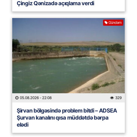
Çingiz Qənizadə açıqlama verdi
Gündəm
05.08.2026
- 22:08
329
Şirvan bölgəsində problem bitdi – ADSEA
Şurvan kanalını qısa müddətdə bərpa
elədi