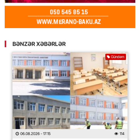
BƏNZƏR XƏBƏRLƏR
Gündəm
06.08.2026
- 17:15
114