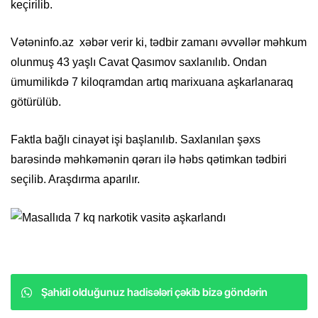
keçirilib.
Vətəninfo.az xəbər verir ki, tədbir zamanı əvvəllər məhkum
olunmuş 43 yaşlı Cavat Qasımov saxlanılıb. Ondan
ümumilikdə 7 kiloqramdan artıq marixuana aşkarlanaraq
götürülüb.
Faktla bağlı cinayət işi başlanılıb. Saxlanılan şəxs
barəsində məhkəmənin qərarı ilə həbs qətimkan tədbiri
seçilib. Araşdırma aparılır.
Şahidi olduğunuz hadisələri çəkib bizə göndərin