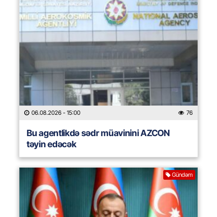
06.08.2026
- 15:00
76
Bu agentlikdə sədr müavinini AZCON
təyin edəcək
Gündəm