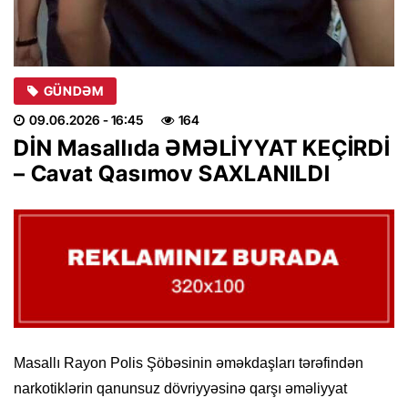
GÜNDƏM
09.06.2026
- 16:45
164
DİN Masallıda ƏMƏLİYYAT KEÇİRDİ
– Cavat Qasımov SAXLANILDI
Masallı Rayon Polis Şöbəsinin əməkdaşları tərəfindən
narkotiklərin qanunsuz dövriyyəsinə qarşı əməliyyat