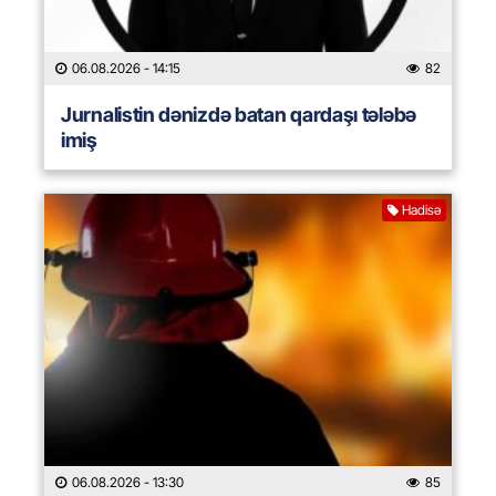
06.08.2026
- 14:15
82
Jurnalistin dənizdə batan qardaşı tələbə
imiş
Hadisə
06.08.2026
- 13:30
85