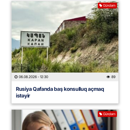
Gündəm
06.08.2026
- 12:30
89
Rusiya Qafanda baş konsulluq açmaq
istəyir
Gündəm