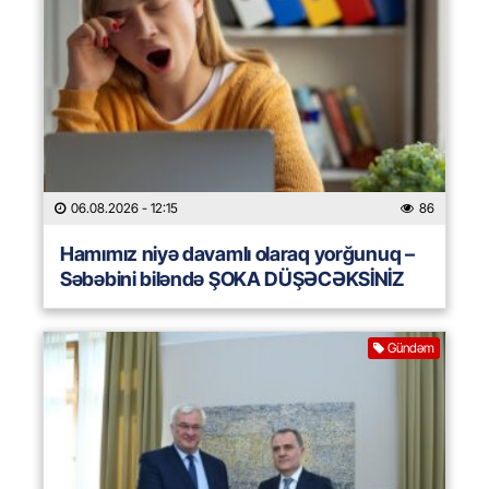
06.08.2026
- 12:15
86
Hamımız niyə davamlı olaraq yorğunuq –
Səbəbini biləndə ŞOKA DÜŞƏCƏKSİNİZ
Gündəm