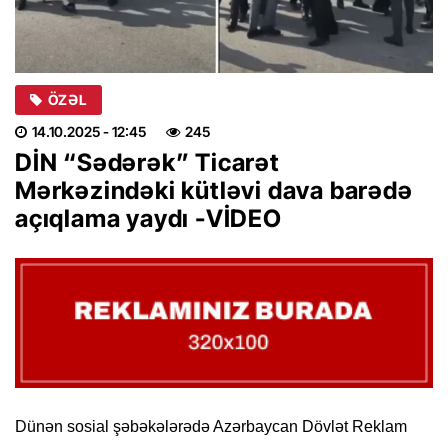
ÖZƏL
14.10.2025
- 12:45
245
DİN “Sədərək” Ticarət
Mərkəzindəki kütləvi dava barədə
açıqlama yaydı -VİDEO
Dünən sosial şəbəkələrədə Azərbaycan Dövlət Reklam