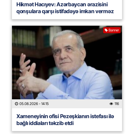
Hikmət Hacıyev: Azərbaycan ərazisini
qonşulara qarşı istifadəyə imkan verməz
Banner
05.08.2026
- 14:15
116
Xameneyinin ofisi Pezeşkianın istefası ilə
bağlı iddiaları təkzib etdi