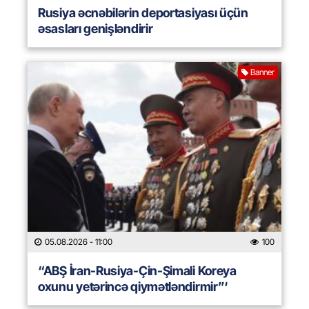
Rusiya əcnəbilərin deportasiyası üçün
əsasları genişləndirir
Banner
05.08.2026
- 11:00
100
“ABŞ İran-Rusiya-Çin-Şimali Koreya
oxunu yetərincə qiymətləndirmir”‘