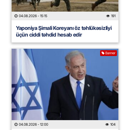
04.08.2026
- 15:15
191
Yaponiya Şimali Koreyanı öz təhlükəsizliyi
üçün ciddi təhdid hesab edir
Banner
04.08.2026
- 12:00
104