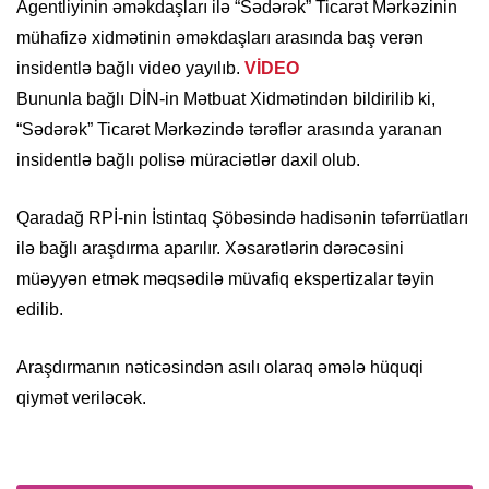
Agentliyinin əməkdaşları ilə “Sədərək” Ticarət Mərkəzinin
mühafizə xidmətinin əməkdaşları arasında baş verən
insidentlə bağlı video yayılıb.
VİDEO
Bununla bağlı DİN-in Mətbuat Xidmətindən bildirilib ki,
“Sədərək” Ticarət Mərkəzində tərəflər arasında yaranan
insidentlə bağlı polisə müraciətlər daxil olub.
Qaradağ RPİ-nin İstintaq Şöbəsində hadisənin təfərrüatları
ilə bağlı araşdırma aparılır. Xəsarətlərin dərəcəsini
müəyyən etmək məqsədilə müvafiq ekspertizalar təyin
edilib.
Araşdırmanın nəticəsindən asılı olaraq əmələ hüquqi
qiymət veriləcək.