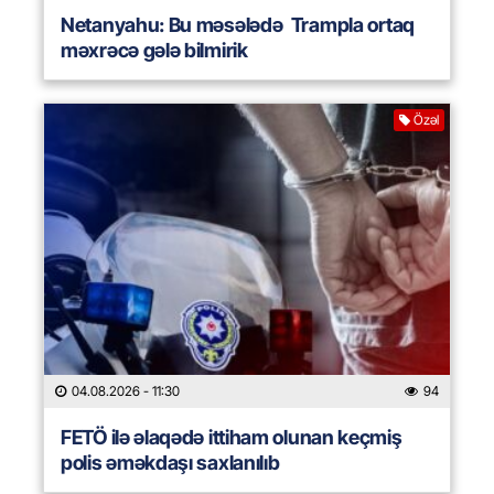
Netanyahu: Bu məsələdə Trampla ortaq
məxrəcə gələ bilmirik
Özəl
04.08.2026
- 11:30
94
FETÖ ilə əlaqədə ittiham olunan keçmiş
polis əməkdaşı saxlanılıb