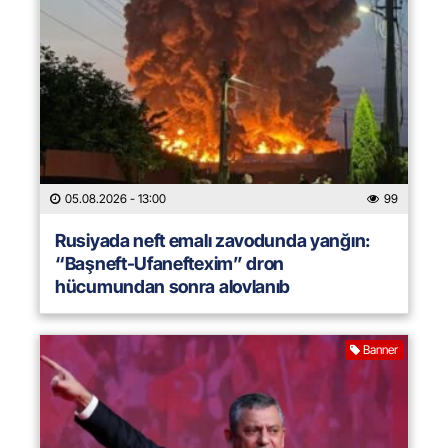
05.08.2026
- 13:00
99
Rusiyada neft emalı zavodunda yanğın:
“Başneft-Ufaneftexim” dron
hücumundan sonra alovlanıb
Banner