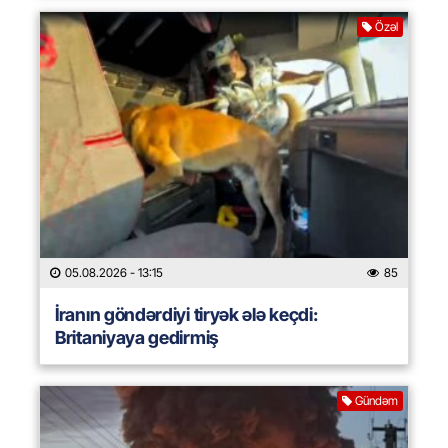
Özəl
05.08.2026
- 13:15
85
İranın göndərdiyi tiryək ələ keçdi:
Britaniyaya gedirmiş
Gündəm