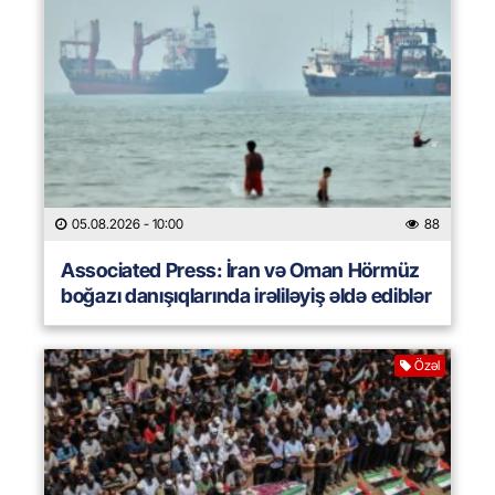
05.08.2026
- 10:00
88
Associated Press: İran və Oman Hörmüz
boğazı danışıqlarında irəliləyiş əldə ediblər
Özəl