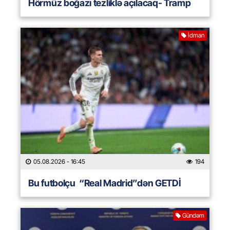
Hörmüz boğazı tezliklə açılacaq- Tramp
İdman
05.08.2026
- 16:45
194
Bu futbolçu “Real Madrid”dən GETDİ
Gündəm