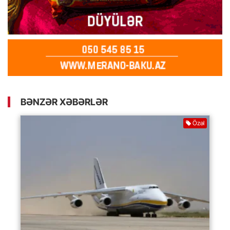
BƏNZƏR XƏBƏRLƏR
Özəl