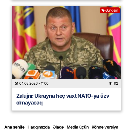
Gündəm
04.08.2026
- 11:00
112
Zalujnı: Ukrayna heç vaxt NATO-ya üzv
olmayacaq
Ana səhifə
Haqqımızda
Əlaqə
Media üçün
Köhnə versiya