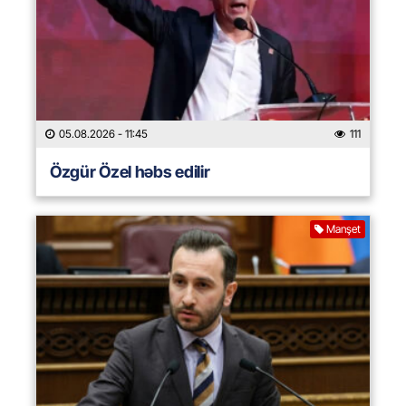
05.08.2026
- 11:45
111
Özgür Özel həbs edilir
Manşet