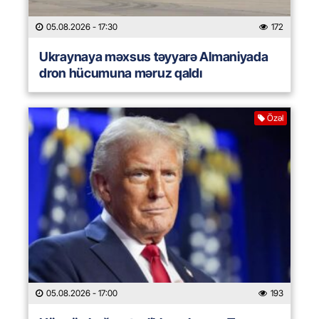
05.08.2026
- 17:30
172
Ukraynaya məxsus təyyarə Almaniyada
dron hücumuna məruz qaldı
Özəl
05.08.2026
- 17:00
193