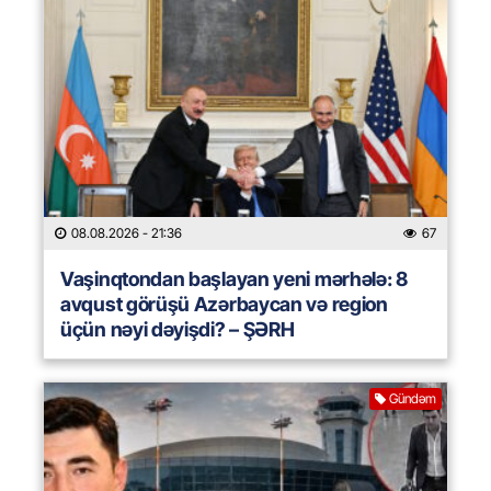
08.08.2026
- 21:36
67
Vaşinqtondan başlayan yeni mərhələ: 8
avqust görüşü Azərbaycan və region
üçün nəyi dəyişdi? – ŞƏRH
Gündəm