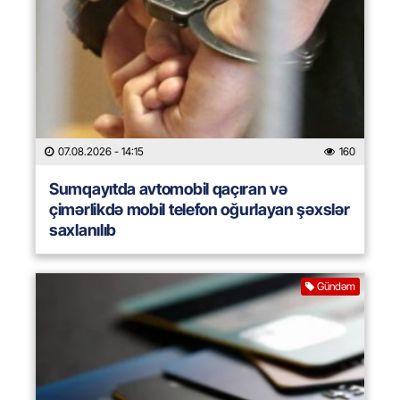
07.08.2026
- 14:15
160
Sumqayıtda avtomobil qaçıran və
çimərlikdə mobil telefon oğurlayan şəxslər
saxlanılıb
Gündəm