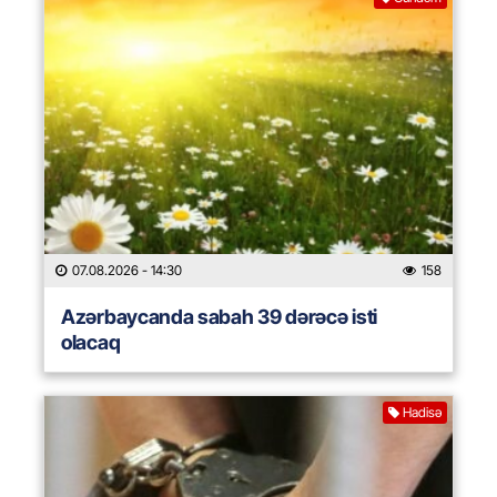
07.08.2026
- 14:30
158
Azərbaycanda sabah 39 dərəcə isti
olacaq
Hadisə