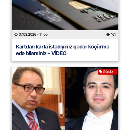
07.08.2026
- 14:00
161
Kartdan karta istədiyiniz qədər köçürmə
edə bilərsiniz – VİDEO
Gündəm