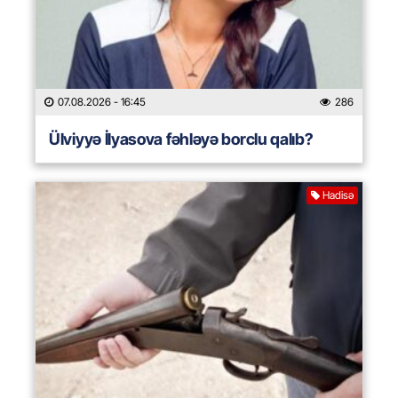
07.08.2026
- 16:45
286
Ülviyyə İlyasova fəhləyə borclu qalıb?
Hadisə