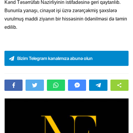
Kənd Təsərrüfatı Nazirliyinin istifadəsinə geri qaytarılıb.
Bununla yanaşı, cinayət işi üzrə zərərçəkmiş şəxslərə
vurulmuş maddi ziyanın bir hissəsinin ödənilməsi də təmin
edilib.
Bizim Telegram kanalımıza abunə olun