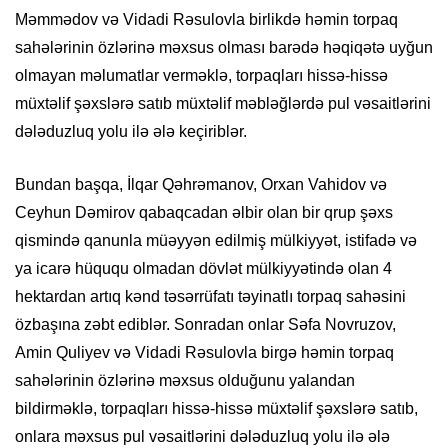
Məmmədov və Vidadi Rəsulovla birlikdə həmin torpaq
sahələrinin özlərinə məxsus olması barədə həqiqətə uyğun
olmayan məlumatlar verməklə, torpaqları hissə-hissə
müxtəlif şəxslərə satıb müxtəlif məbləğlərdə pul vəsaitlərini
dələduzluq yolu ilə ələ keçiriblər.
Bundan başqa, İlqar Qəhrəmanov, Orxan Vahidov və
Ceyhun Dəmirov qabaqcadan əlbir olan bir qrup şəxs
qismində qanunla müəyyən edilmiş mülkiyyət, istifadə və
ya icarə hüququ olmadan dövlət mülkiyyətində olan 4
hektardan artıq kənd təsərrüfatı təyinatlı torpaq sahəsini
özbaşına zəbt ediblər. Sonradan onlar Səfa Novruzov,
Amin Quliyev və Vidadi Rəsulovla birgə həmin torpaq
sahələrinin özlərinə məxsus olduğunu yalandan
bildirməklə, torpaqları hissə-hissə müxtəlif şəxslərə satıb,
onlara məxsus pul vəsaitlərini dələduzluq yolu ilə ələ