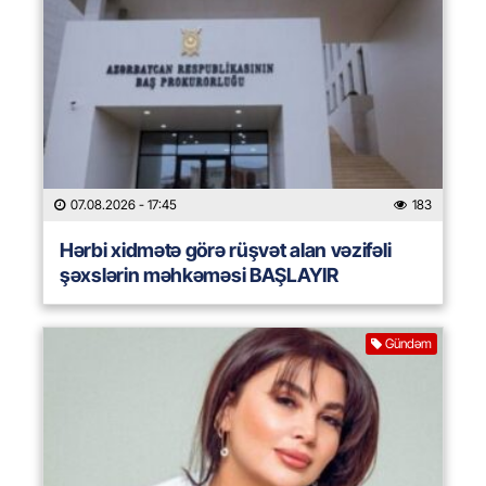
07.08.2026
- 17:45
183
Hərbi xidmətə görə rüşvət alan vəzifəli
şəxslərin məhkəməsi BAŞLAYIR
Gündəm