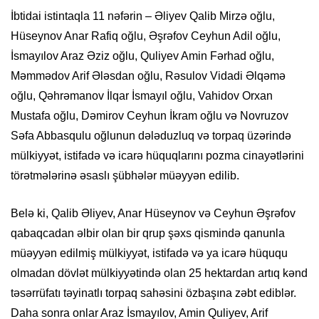
İbtidai istintaqla 11 nəfərin – Əliyev Qalib Mirzə oğlu,
Hüseynov Anar Rafiq oğlu, Əşrəfov Ceyhun Adil oğlu,
İsmayılov Araz Əziz oğlu, Quliyev Amin Fərhad oğlu,
Məmmədov Arif Ələsdan oğlu, Rəsulov Vidadi Əlqəmə
oğlu, Qəhrəmanov İlqar İsmayıl oğlu, Vahidov Orxan
Mustafa oğlu, Dəmirov Ceyhun İkram oğlu və Novruzov
Səfa Abbasqulu oğlunun dələduzluq və torpaq üzərində
mülkiyyət, istifadə və icarə hüquqlarını pozma cinayətlərini
törətmələrinə əsaslı şübhələr müəyyən edilib.
Belə ki, Qalib Əliyev, Anar Hüseynov və Ceyhun Əşrəfov
qabaqcadan əlbir olan bir qrup şəxs qismində qanunla
müəyyən edilmiş mülkiyyət, istifadə və ya icarə hüququ
olmadan dövlət mülkiyyətində olan 25 hektardan artıq kənd
təsərrüfatı təyinatlı torpaq sahəsini özbaşına zəbt ediblər.
Daha sonra onlar Araz İsmayılov, Amin Quliyev, Arif