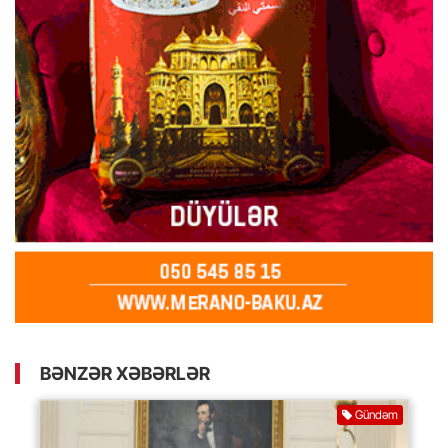
BƏNZƏR XƏBƏRLƏR
Gündəm