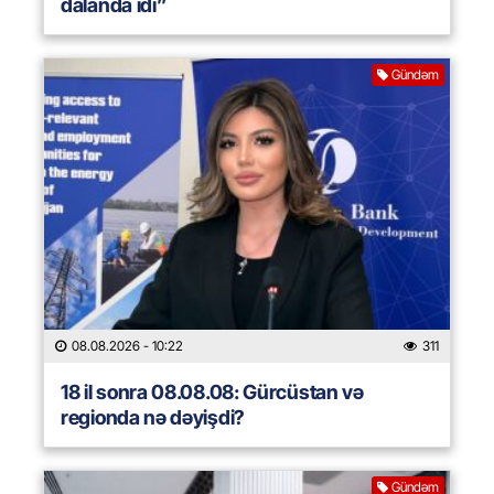
dalanda idi”
Gündəm
08.08.2026
- 10:22
311
18 il sonra 08.08.08: Gürcüstan və
regionda nə dəyişdi?
Gündəm