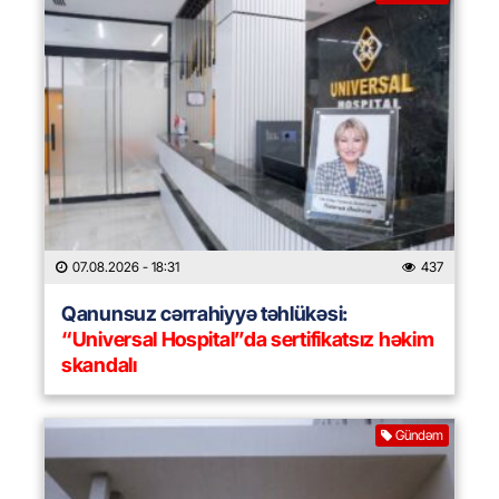
07.08.2026
- 18:31
437
Qanunsuz cərrahiyyə təhlükəsi:
“Universal Hospital”da sertifikatsız həkim
skandalı
Gündəm