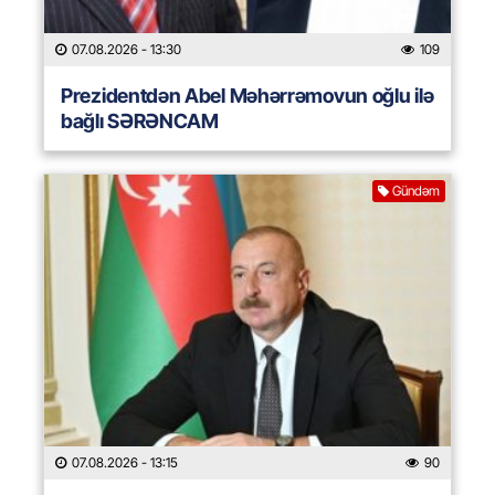
07.08.2026
- 13:30
109
Prezidentdən Abel Məhərrəmovun oğlu ilə
bağlı SƏRƏNCAM
Gündəm
07.08.2026
- 13:15
90