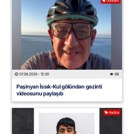
Gündəm
07.08.2026
- 12:30
88
Paşinyan İssık-Kul gölündən gəzinti
videosunu paylaşıb
Hadisə