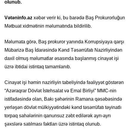
olunub.
Vətəninfo.az
xəbər verir ki, bu barədə Baş Prokurorluğun
Mətbuat xidmətinin məlumatında bildirilib.
Məlumata görə, Baş prokuror yanında Korrupsiyaya qarşı
Mübarizə Baş İdarəsində Kənd Təsərrüfatı Nazirliyindən
daxil olmuş məlumatlar əsasında başlanmış cinayət işi
üzrə ibtidai istintaq tamamlanıb.
Cinayət işi həmin nazirliyin tabeliyində fəaliyyət göstərən
“Azəraqrar Dövlət İstehsalat və Emal Birliyi” MMC-nin
istifadəsində olan, Bakı şəhərinin Ramana qəsəbəsində
yerləşən dövlət mülkiyyətindəki kənd təsərrüfatı təyinatlı
torpaq sahələrinin qanunsuz zəbt edilərək ayrı-ayrı
şəxslərə satılması faktları üzrə istintaq olunub.