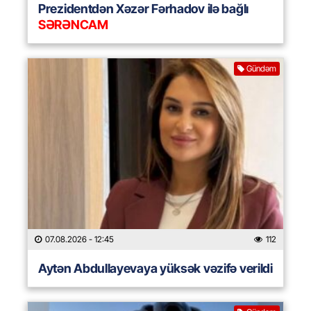
Prezidentdən Xəzər Fərhadov ilə bağlı
SƏRƏNCAM
Gündəm
07.08.2026
- 12:45
112
Aytən Abdullayevaya yüksək vəzifə verildi