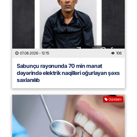
07.08.2026
- 12:15
106
Sabunçu rayonunda 70 min manat
dəyərində elektrik naqilləri oğurlayan şəxs
saxlanılıb
Gündəm