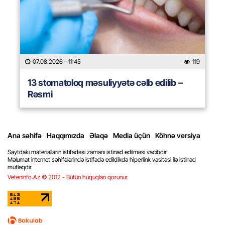
07.08.2026
- 11:45
119
13 stomatoloq məsuliyyətə cəlb edilib –
Rəsmi
Ana səhifə
Haqqımızda
Əlaqə
Media üçün
Köhnə versiya
Saytdakı materialların istifadəsi zamanı istinad edilməsi vacibdir.
Məlumat internet səhifələrində istifadə edildikdə hiperlink vasitəsi ilə istinad
mütləqdir.
Veteninfo.Az © 2012 - Bütün hüquqları qorunur.