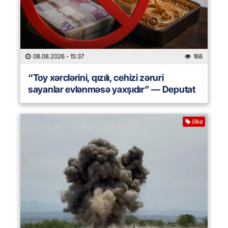
08.08.2026
- 15:37
168
“Toy xərclərini, qızılı, cehizi zəruri
sayanlar evlənməsə yaxşıdır” — Deputat
ölkə