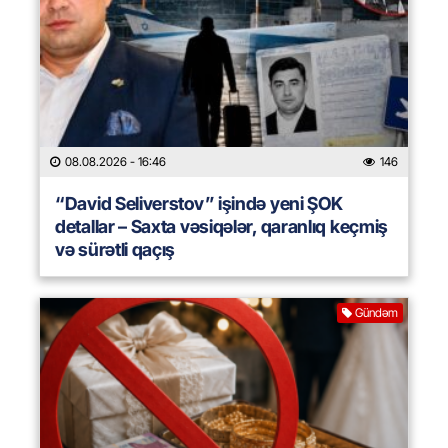
08.08.2026
- 16:46
146
“David Seliverstov” işində yeni ŞOK
detallar – Saxta vəsiqələr, qaranlıq keçmiş
və sürətli qaçış
Gündəm