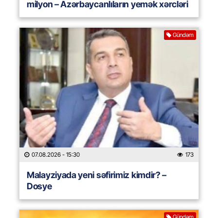
milyon – Azərbaycanlıların yemək xərcləri
Gündəm
07.08.2026
- 15:30
173
Malayziyada yeni səfirimiz kimdir? –
Dosye
Gündəm