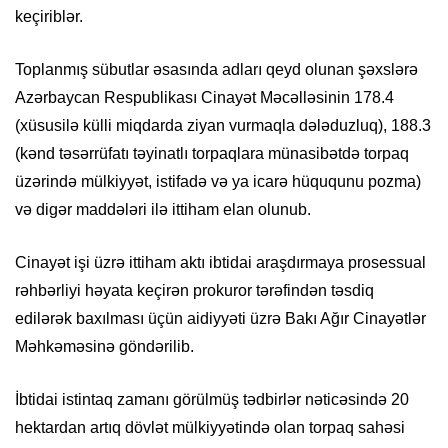
keçiriblər.
Toplanmış sübutlar əsasında adları qeyd olunan şəxslərə
Azərbaycan Respublikası Cinayət Məcəlləsinin 178.4
(xüsusilə külli miqdarda ziyan vurmaqla dələduzluq), 188.3
(kənd təsərrüfatı təyinatlı torpaqlara münasibətdə torpaq
üzərində mülkiyyət, istifadə və ya icarə hüququnu pozma)
və digər maddələri ilə ittiham elan olunub.
Cinayət işi üzrə ittiham aktı ibtidai araşdırmaya prosessual
rəhbərliyi həyata keçirən prokuror tərəfindən təsdiq
edilərək baxılması üçün aidiyyəti üzrə Bakı Ağır Cinayətlər
Məhkəməsinə göndərilib.
İbtidai istintaq zamanı görülmüş tədbirlər nəticəsində 20
hektardan artıq dövlət mülkiyyətində olan torpaq sahəsi