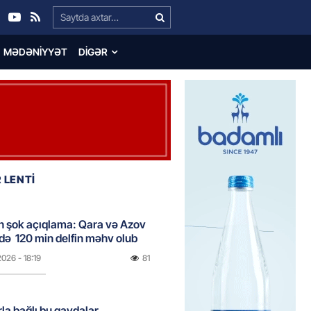
Search…
MƏDƏNIYYƏT
DIGƏR
 LENTİ
n şok açıqlama: Qara və Azov
də 120 min delfin məhv olub
2026
- 18:19
81
rla bağlı bu qaydalar