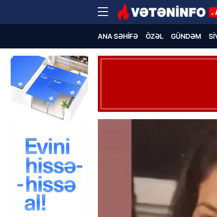
ANA SƏHIFƏ
ÖZƏL
GÜNDƏM
SI