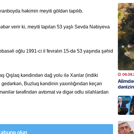
06.08.
ranboyda həkimin meyiti göldən tapılıb.
GÜNDƏM
Preziden
xəbər verir ki, meyiti tapılan 53 yaşlı Sevda Nəbiyeva
etdiyi 
DOSYE
06.08.
səli oğlu 1991-ci il fevralın 15-də 53 yaşında şəhid
GÜNDƏM
David S
bağlı a
06.08.
Qışlaq kəndindən dağ yolu ilə Xanlar (indiki
əhəmiyy
Alimdə
 gedərkən, Buzluq kəndinin yaxınlığından keçən
dənizin
etdirmi
ənilər tərəfindən avtomat və digər odlu silahlardan
06.08.
DÜNYA
Hakan F
əl-Şeyb
a abunə olun
06.08.