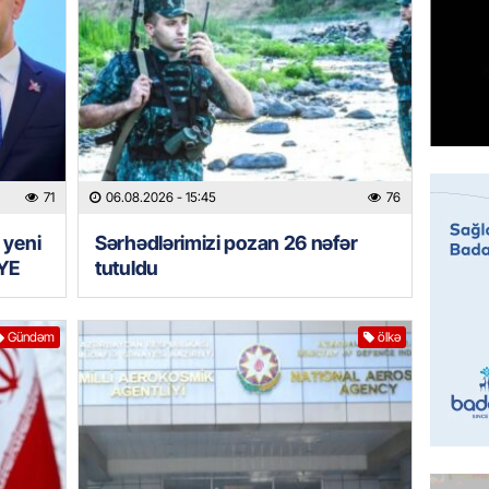
Prezide
06.08.
GÜNDƏM
Jurnali
imiş
06.08.
71
06.08.2026
- 15:45
76
MANŞET
 yeni
Sərhədlərimizi pozan 26 nəfər
Sarkisy
YE
tutuldu
06.08.
Gündəm
ölkə
MANŞET
İtaliyad
avroluq 
axtarış
06.08.