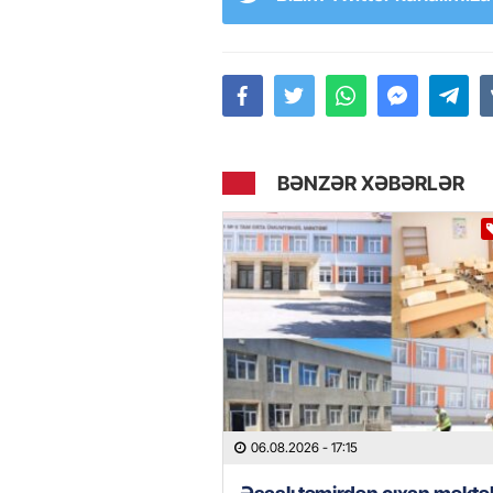
BƏNZƏR XƏBƏRLƏR
06.08.2026
- 17:15