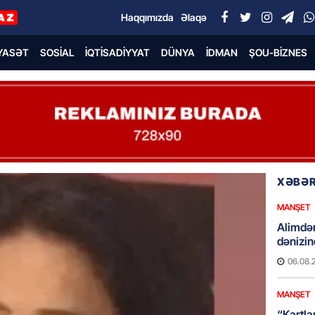
Haqqımızda
Əlaqə
YASƏT
SOSIAL
İQTISADIYYAT
DÜNYA
İDMAN
ŞOU-BIZNES
XƏBƏR
MANŞET
Alimdə
dənizin
06.08.
MANŞET
“Kartla