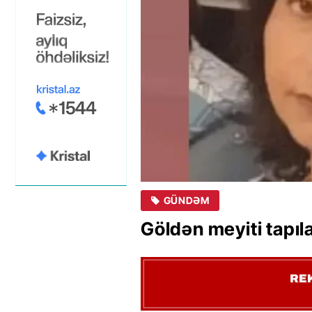
GÜNDƏM
Göldən meyiti tapıl