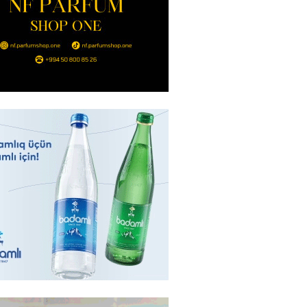
nt Əliyev 2 diplomatı geri çağırdı
2026
- 14:30
73
stin dənizdə batan qardaşı tələbə
2026
- 14:15
72
anın əmlakı müsadirə EDİLDİ
2026
- 14:00
76
a zibil qutusuna atılan 1 milyon
lotereya bileti iki günlük
dan sonra tapılıb
2026
- 13:45
65