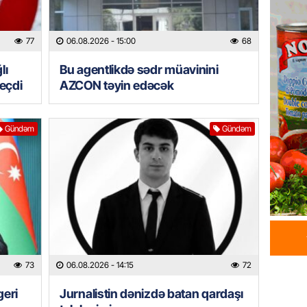
HADISƏ
Tərtərd
ÖLDÜ
77
06.08.2026
- 15:00
68
06.08.
lı
Bu agentlikdə sədr müavinini
keçdi
AZCON təyin edəcək
BANNER
Tramp: 
üstünlü
Gündəm
Gündəm
06.08.
GÜNDƏM
Azərba
Rusiya 
06.08.
BANNER
73
06.08.2026
- 14:15
72
ABŞ-da 
gələcək
geri
Jurnalistin dənizdə batan qardaşı
qadağa 