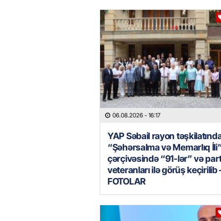
06.08.2026
- 16:17
YAP Səbail rayon təşkilatınd
“Şəhərsalma və Memarlıq İli
çərçivəsində “91-lər” və par
veteranları ilə görüş keçirilib 
FOTOLAR