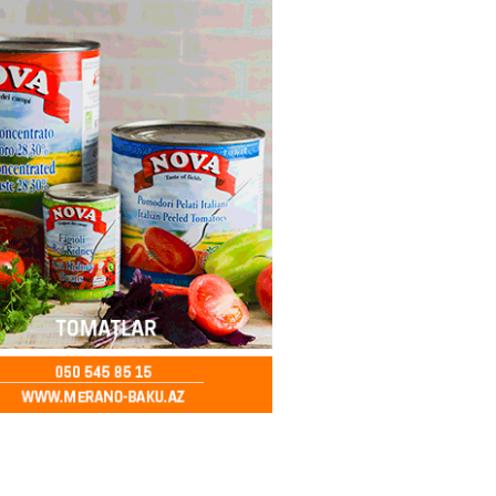
ə FACİƏ – Ər-arvad yanaraq
2026
- 13:30
76
İranla müharibəyə yox, sülhə
k verərdim
2026
- 13:15
75
ycan üzərindən Ermənistana
buğdası gedib
2026
- 13:00
77
qalma müddətinizi aşsanız,
də ABŞ-a girişinizə daimi
qoyula bilər