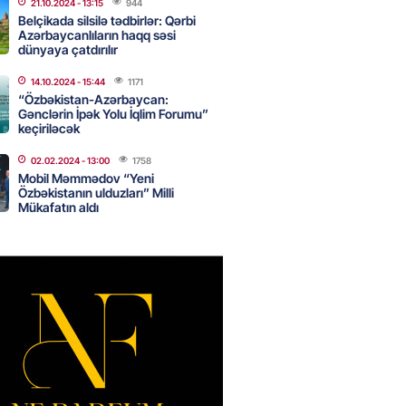
21.10.2024
- 13:15
944
Belçikada silsilə tədbirlər: Qərbi
Azərbaycanlıların haqq səsi
dünyaya çatdırılır
Star kartını indi sifariş
ağdlaşdırmanı komissiyasız
14.10.2024
- 15:44
1171
“Özbəkistan-Azərbaycan:
Gənclərin İpək Yolu İqlim Forumu”
2026
- 15:07
80
keçiriləcək
02.02.2024
- 13:00
1758
Mobil Məmmədov “Yeni
ntlikdə sədr müavinini AZCON
Özbəkistanın ulduzları” Milli
edəcək
Mükafatın aldı
2026
- 15:00
68
ycan Ukraynaya qaz tədarük
 hazırdır – Ceyhun Bayramov
2026
- 14:45
67