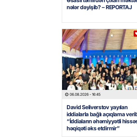
Əsaslı təmirdən çıxan məkt
nələr dəyişib? – REPORTAJ
06.08.2026
- 16:45
David Seliverstov yayılan
iddialarla bağlı açıqlama veri
“İddiaların əhəmiyyətli hissə
həqiqəti əks etdirmir”