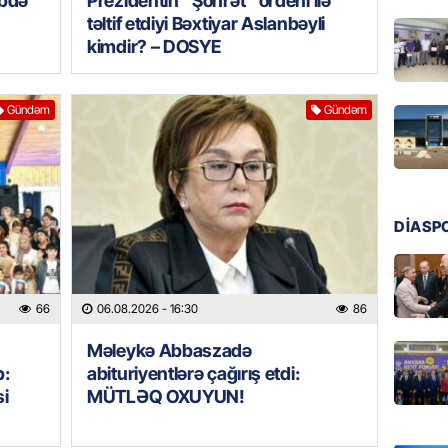
əbdə
Prezidentin “Şöhrət” ordeni ilə
GÜNDƏM
təltif etdiyi Bəxtiyar Aslanbəyli
Azərba
kimdir? – DOSYE
nümayə
06.08.
Gündəm
Gündəm
HADISƏ
Sərhədl
06.08.
DİASP
DÜNYA
Kiyev B
neft e
66
06.08.2026
- 16:30
86
06.08.
Məleykə Abbaszadə
GÜNDƏM
b:
abituriyentlərə çağırış etdi:
Pezeşki
si
MÜTLƏQ OXUYUN!
verdi: 
06.08.