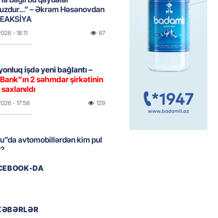
uzdur…” – Əkrəm Həsənovdan
REAKSİYA
2026
- 18:11
67
yonluq işdə yeni bağlantı –
Bank”ın 2 səhmdar şirkətinin
 saxlanıldı
2026
- 17:58
129
u”da avtomobillərdən kim pul
r?
2026
- 17:30
73
ACEBOOK-DA
təmirdən çıxan məktəbdə nələr
b? – REPORTAJ
XƏBƏRLƏR