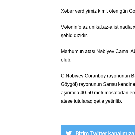
Xəbər verdiyimiz kimi, ötən gün Go
Vətəninfo.az unikal.az-a istinadla 
şəhid qızıdır.
Mərhumun atası Nəbiyev Camal Abba
olub.
C.Nəbiyev Goranboy rayonunun Baş 
Göygöl) rayonunun Sarısu kəndinə
aşırımda 40-50 metr məsafədən erm
atəşə tutularaq qətlə yetirilib.
Bizim Twitter kanalımız