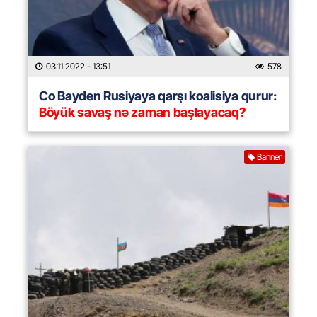
03.11.2022
- 13:51
578
Co Bayden Rusiyaya qarşı koalisiya qurur:
Böyük savaş nə zaman başlayacaq?
Banner