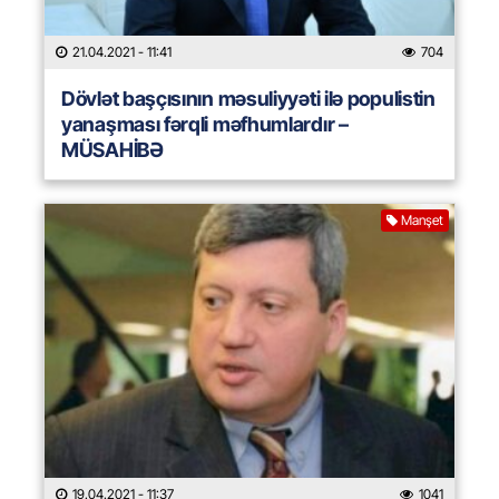
21.04.2021
- 11:41
704
Dövlət başçısının məsuliyyəti ilə populistin
yanaşması fərqli məfhumlardır –
MÜSAHİBƏ
Manşet
19.04.2021
- 11:37
1041