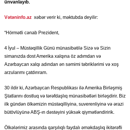
ünvanlayıb.
Vətəninfo.az
xəbər verir ki, məktubda deyilir:
“Hörmətli cənab Prezident,
4 İyul – Müstəqillik Günü münasibətilə Sizə və Sizin
simanızda dost Amerika xalqına öz adımdan və
Azərbaycan xalqı adından ən səmimi təbriklərimi və xoş
arzularımı çatdırıram.
30 ildir ki, Azərbaycan Respublikası ilə Amerika Birləşmiş
Ştatlarını dostluq və tərəfdaşlıq münasibətləri birləşdirir. Biz
ilk gündən ölkəmizin müstəqilliyinə, suverenliyinə və ərazi
bütövlüyünə ABŞ-ın dəstəyini yüksək qiymətləndiririk.
Ölkələrimiz arasında qarşılıqlı faydalı əməkdaşlıq ikitərəfli