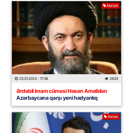
Manşet
23.01.2023
- 17:36
2633
Ərdəbil imam cüməsi Həsən Amelidən
Azərbaycana qarşı yeni hədyanlıq
Banner