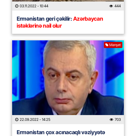
03.11.2022
- 10:44
444
Ermənistan geri çəkilir:
Azərbaycan
istəklərinə nail olur
Manşet
22.09.2022
- 14:25
703
Ermənistan çox acınacaqlı vəziyyətə