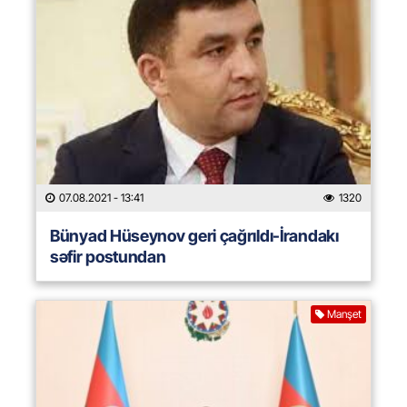
07.08.2021
- 13:41
1320
Bünyad Hüseynov geri çağrıldı-İrandakı
səfir postundan
Manşet