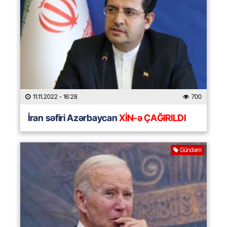
11.11.2022
- 16:28
700
İran səfiri Azərbaycan
XİN-ə ÇAĞIRILDI
Gündəm