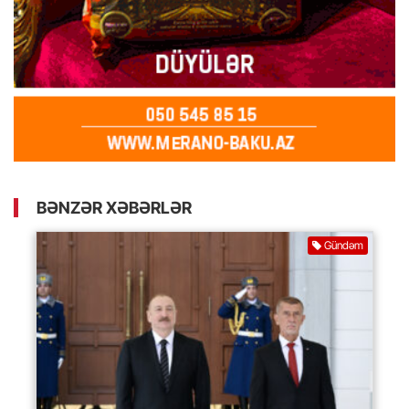
BƏNZƏR XƏBƏRLƏR
Gündəm