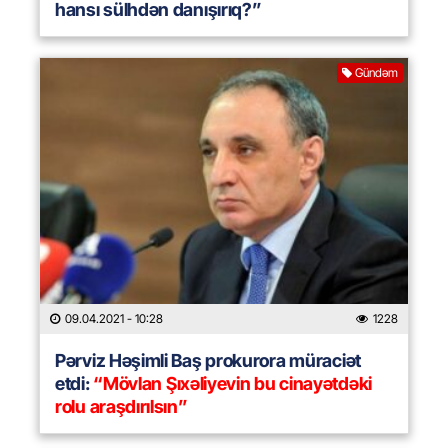
hansı sülhdən danışırıq?”
Gündəm
09.04.2021
- 10:28
1228
Pərviz Həşimli Baş prokurora müraciət
etdi:
“Mövlan Şıxəliyevin bu cinayətdəki
rolu araşdırılsın”