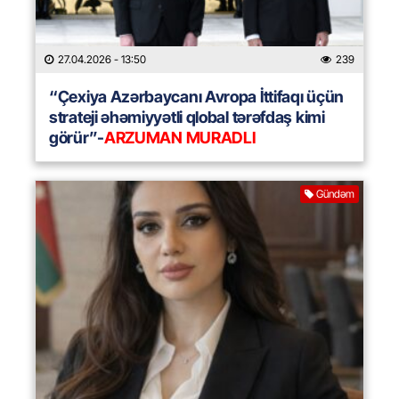
27.04.2026
- 13:50
239
“Çexiya Azərbaycanı Avropa İttifaqı üçün
strateji əhəmiyyətli qlobal tərəfdaş kimi
görür”-
ARZUMAN MURADLI
Gündəm