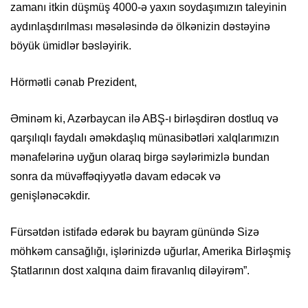
zamanı itkin düşmüş 4000-ə yaxın soydaşımızın taleyinin
aydınlaşdırılması məsələsində də ölkənizin dəstəyinə
böyük ümidlər bəsləyirik.
Hörmətli cənab Prezident,
Əminəm ki, Azərbaycan ilə ABŞ-ı birləşdirən dostluq və
qarşılıqlı faydalı əməkdaşlıq münasibətləri xalqlarımızın
mənafelərinə uyğun olaraq birgə səylərimizlə bundan
sonra da müvəffəqiyyətlə davam edəcək və
genişlənəcəkdir.
Fürsətdən istifadə edərək bu bayram günündə Sizə
möhkəm cansağlığı, işlərinizdə uğurlar, Amerika Birləşmiş
Ştatlarının dost xalqına daim firavanlıq diləyirəm”.