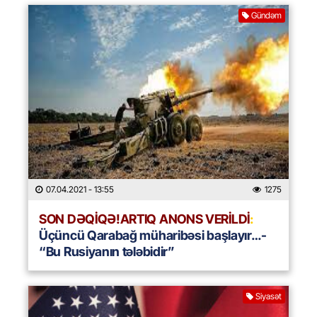
Gündəm
07.04.2021
- 13:55
1275
SON DƏQİQƏ!ARTIQ ANONS VERİLDİ
:
Üçüncü Qarabağ müharibəsi başlayır…-
“Bu Rusiyanın tələbidir”
Siyasət