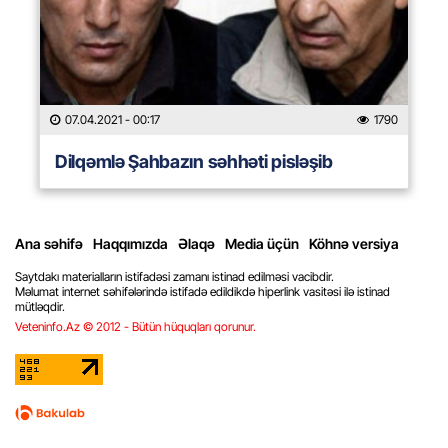
07.04.2021
- 00:17
1790
Dilqəmlə Şahbazın səhhəti pisləşib
Ana səhifə
Haqqımızda
Əlaqə
Media üçün
Köhnə versiya
Saytdakı materialların istifadəsi zamanı istinad edilməsi vacibdir.
Məlumat internet səhifələrində istifadə edildikdə hiperlink vasitəsi ilə istinad
mütləqdir.
Veteninfo.Az © 2012 - Bütün hüquqları qorunur.