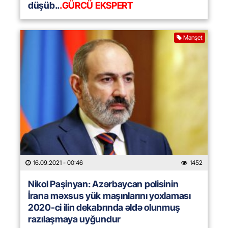
düşüb..
.GÜRCÜ EKSPERT
Manşet
16.09.2021
- 00:46
1452
Nikol Paşinyan: Azərbaycan polisinin
İrana məxsus yük maşınlarını yoxlaması
2020-ci ilin dekabrında əldə olunmuş
razılaşmaya uyğundur