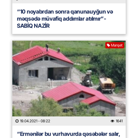
“10 noyabrdan sonra qanunauyğun və
məqsədə müvafiq addımlar atılmır”-
SABİQ NAZİR
Manşet
19.04.2021
- 08:22
1641
“Ermənilər bu vurhavurda qəsəbələr salır,