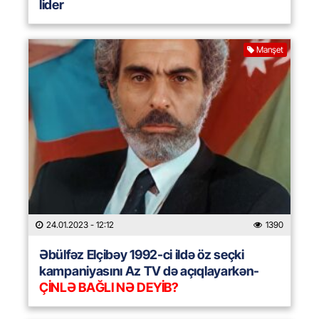
lider
Manşet
24.01.2023
- 12:12
1390
Əbülfəz Elçibəy 1992-ci ildə öz seçki
kampaniyasını Az TV də açıqlayarkən-
ÇİNLƏ BAĞLI NƏ DEYİB?