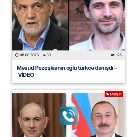
08.08.2026
- 14:39
126
Məsud Pezeşkianın oğlu türkcə danışdı –
VİDEO
Manşet