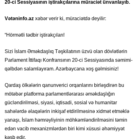
20-ci Sessiyasının iştirakçılarına müraciət ünvanlayıb.
Vətəninfo.az
xəbər verir ki, müraciətdə deyilir:
“Hörmətli tədbir iştirakçıları!
Sizi İslam Əməkdaşlıq Təşkilatının üzvü olan dövlətlərin
Parlament İttifaqı Konfransının 20-ci Sessiyasında səmimi-
qəlbdən salamlayıram. Azərbaycana xoş gəlmisiniz!
Qardaş ölkələrin qanunverici orqanlarını birləşdirən bu
mötəbər platforma parlamentlərarası əməkdaşlığın
gücləndirilməsi, siyasi, iqtisadi, sosial və humanitar
sahələrdə əlaqələrin inkişaf etdirilməsinə xidmət etməklə
yanaşı, İslam həmrəyliyinin möhkəmləndirilməsini təmin
edən vacib mexanizmlərdən biri kimi xüsusi əhəmiyyət
kəsb edir.