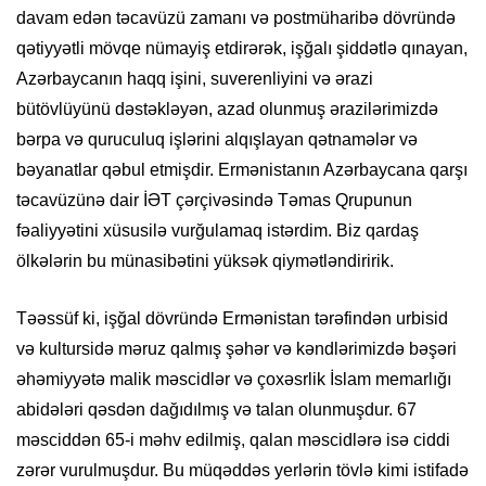
davam edən təcavüzü zamanı və postmüharibə dövründə
qətiyyətli mövqe nümayiş etdirərək, işğalı şiddətlə qınayan,
Azərbaycanın haqq işini, suverenliyini və ərazi
bütövlüyünü dəstəkləyən, azad olunmuş ərazilərimizdə
bərpa və quruculuq işlərini alqışlayan qətnamələr və
bəyanatlar qəbul etmişdir. Ermənistanın Azərbaycana qarşı
təcavüzünə dair İƏT çərçivəsində Təmas Qrupunun
fəaliyyətini xüsusilə vurğulamaq istərdim. Biz qardaş
ölkələrin bu münasibətini yüksək qiymətləndiririk.
Təəssüf ki, işğal dövründə Ermənistan tərəfindən urbisid
və kultursidə məruz qalmış şəhər və kəndlərimizdə bəşəri
əhəmiyyətə malik məscidlər və çoxəsrlik İslam memarlığı
abidələri qəsdən dağıdılmış və talan olunmuşdur. 67
məsciddən 65-i məhv edilmiş, qalan məscidlərə isə ciddi
zərər vurulmuşdur. Bu müqəddəs yerlərin tövlə kimi istifadə