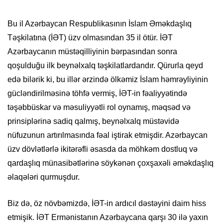
Bu il Azərbaycan Respublikasının İslam Əməkdaşlıq
Təşkilatına (İƏT) üzv olmasından 35 il ötür. İƏT
Azərbaycanın müstəqilliyinin bərpasından sonra
qoşulduğu ilk beynəlxalq təşkilatlardandır. Qürurla qeyd
edə bilərik ki, bu illər ərzində ölkəmiz İslam həmrəyliyinin
gücləndirilməsinə töhfə vermiş, İƏT-in fəaliyyətində
təşəbbüskar və məsuliyyətli rol oynamış, məqsəd və
prinsiplərinə sadiq qalmış, beynəlxalq müstəvidə
nüfuzunun artırılmasında fəal iştirak etmişdir. Azərbaycan
üzv dövlətlərlə ikitərəfli əsasda da möhkəm dostluq və
qardaşlıq münasibətlərinə söykənən çoxşaxəli əməkdaşlıq
əlaqələri qurmuşdur.
Biz də, öz növbəmizdə, İƏT-in ardıcıl dəstəyini daim hiss
etmişik. İƏT Ermənistanın Azərbaycana qarşı 30 ilə yaxın