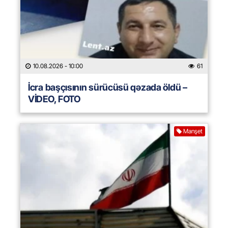
10.08.2026
- 10:00
61
İcra başçısının sürücüsü qəzada öldü –
VİDEO, FOTO
Manşet