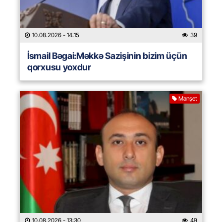
10.08.2026
- 14:15
39
İsmail Bəgai:Məkkə Sazişinin bizim üçün
qorxusu yoxdur
Manşet
10.08.2026
- 13:30
49