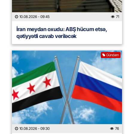
10.08.2026
- 09:45
71
İran meydan oxudu: ABŞ hücum etsə,
qətiyyətli cavab veriləcək
Gündəm
10.08.2026
- 09:30
76