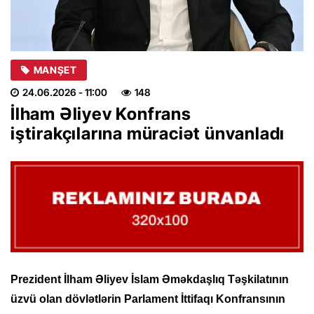
MANŞET
24.06.2026
- 11:00
148
İlham Əliyev Konfrans
iştirakçılarına müraciət ünvanladı
Prezident İlham Əliyev İslam Əməkdaşlıq Təşkilatının
üzvü olan dövlətlərin Parlament İttifaqı Konfransının