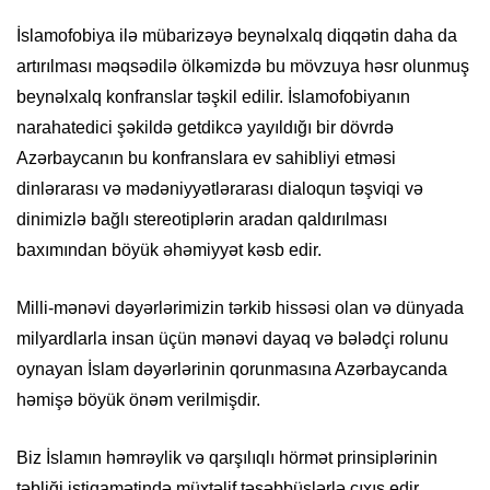
İslamofobiya ilə mübarizəyə beynəlxalq diqqətin daha da
artırılması məqsədilə ölkəmizdə bu mövzuya həsr olunmuş
beynəlxalq konfranslar təşkil edilir. İslamofobiyanın
narahatedici şəkildə getdikcə yayıldığı bir dövrdə
Azərbaycanın bu konfranslara ev sahibliyi etməsi
dinlərarası və mədəniyyətlərarası dialoqun təşviqi və
dinimizlə bağlı stereotiplərin aradan qaldırılması
baxımından böyük əhəmiyyət kəsb edir.
Milli-mənəvi dəyərlərimizin tərkib hissəsi olan və dünyada
milyardlarla insan üçün mənəvi dayaq və bələdçi rolunu
oynayan İslam dəyərlərinin qorunmasına Azərbaycanda
həmişə böyük önəm verilmişdir.
Biz İslamın həmrəylik və qarşılıqlı hörmət prinsiplərinin
təbliği istiqamətində müxtəlif təşəbbüslərlə çıxış edir,