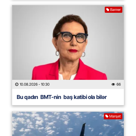
Banner
10.08.2026
- 10:30
66
Bu qadın BMT-nin baş katibi ola bilər
Manşet