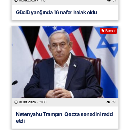
10.08.2026
- 11:15
51
Güclü yanğında 16 nəfər həlak oldu
Banner
10.08.2026
- 11:00
59
Netenyahu Trampın Qəzza sənədini rədd
etdi