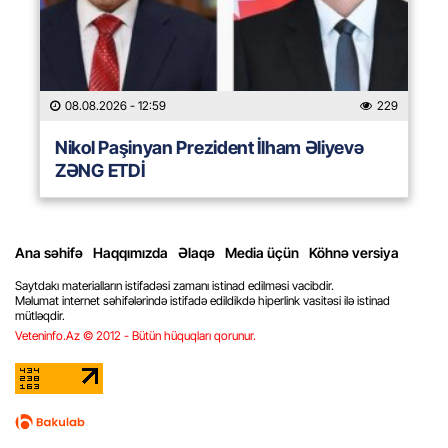
08.08.2026
- 12:59
229
Nikol Paşinyan Prezident İlham Əliyevə
ZƏNG ETDİ
Ana səhifə
Haqqımızda
Əlaqə
Media üçün
Köhnə versiya
Saytdakı materialların istifadəsi zamanı istinad edilməsi vacibdir.
Məlumat internet səhifələrində istifadə edildikdə hiperlink vasitəsi ilə istinad
mütləqdir.
Veteninfo.Az © 2012 - Bütün hüquqları qorunur.