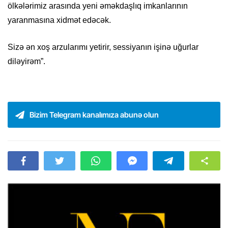
ölkələrimiz arasında yeni əməkdaşlıq imkanlarının
yaranmasına xidmət edəcək.
Sizə ən xoş arzularımı yetirir, sessiyanın işinə uğurlar
diləyirəm”.
Bizim Telegram kanalımıza abunə olun