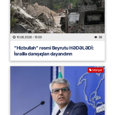
10.08.2026
- 15:00
36
”Hizbullah” rəsmi Beyrutu HƏDƏLƏDİ:
İsraillə danışıqları dayandırın
Manşet