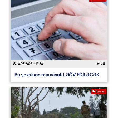
10.08.2026
- 15:30
25
Bu şəxslərin müavinəti LƏĞV EDİLƏCƏK
Banner