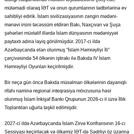
mütəmadi olaraq İƏT və onun qurumlarının tədbirlərinə ev
sahibliyi edirik. İslam sivilizasiyasının zəngin mədəni-
mənəvi irsini təcəssüm etdirən Bakı, Naxçıvan və Şuşa
şəhərləri müxtəlif illərdə İslam dünyasının mədəniyyət
paytaxtı adına layiq görülmüşdür. 2017-ci ildə
Azərbaycanda elan olunmuş “İslam Həmrəyliyi İli”
çərçivəsində 54 ölkənin iştirakı ilə Bakıda IV İslam
Həmrəyliyi Oyunları keçirilmişdir.
Bir neçə gün öncə Bakıda müsəlman ölkələrinin dayanıqlı
rifahı naminə regional inteqrasiya mövzusuna həsr
olunmuş İslam İnkişaf Bankı Qrupunun 2026-cı il üzrə İllik
Toplantıları uğurla təşkil edilmişdir.
2027-ci ildə Azərbaycanda İslam Zirvə Konfransının 16-cı
Sessiyası keçiriləcək və ölkəmiz İƏT-də Sədrliyi öz üzərinə