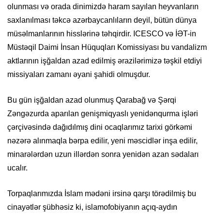
olunması və orada dinimizdə haram sayılan heyvanların
saxlanılması təkcə azərbaycanlıların deyil, bütün dünya
müsəlmanlarının hisslərinə təhqirdir. ICESCO və İƏT-in
Müstəqil Daimi İnsan Hüquqları Komissiyası bu vandalizm
aktlarının işğaldan azad edilmiş ərazilərimizə təşkil etdiyi
missiyaları zamanı əyani şahidi olmuşdur.
Bu gün işğaldan azad olunmuş Qarabağ və Şərqi
Zəngəzurda aparılan genişmiqyaslı yenidənqurma işləri
çərçivəsində dağıdılmış dini ocaqlarımız tarixi görkəmi
nəzərə alınmaqla bərpa edilir, yeni məscidlər inşa edilir,
minarələrdən uzun illərdən sonra yenidən azan sədaları
ucalır.
Torpaqlarımızda İslam mədəni irsinə qarşı törədilmiş bu
cinayətlər şübhəsiz ki, islamofobiyanın açıq-aydın