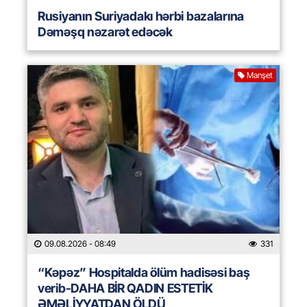
Rusiyanın Suriyadakı hərbi bazalarına
Dəməşq nəzarət edəcək
Manşet
09.08.2026
- 08:49
331
“Kəpəz” Hospitalda ölüm hadisəsi baş
verib-DAHA BİR QADIN ESTETİK
ƏMƏLİYYATDAN ÖLDÜ