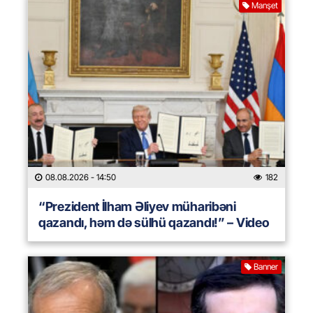
Manşet
08.08.2026
- 14:50
182
“Prezident İlham Əliyev müharibəni
qazandı, həm də sülhü qazandı!” – Video
Banner