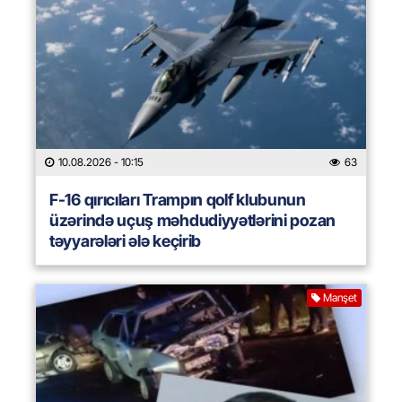
10.08.2026
- 10:15
63
F-16 qırıcıları Trampın qolf klubunun
üzərində uçuş məhdudiyyətlərini pozan
təyyarələri ələ keçirib
Manşet