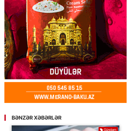
BƏNZƏR XƏBƏRLƏR
Gündəm