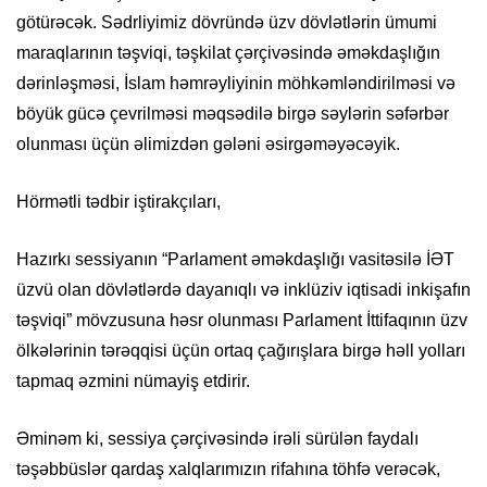
götürəcək. Sədrliyimiz dövründə üzv dövlətlərin ümumi
maraqlarının təşviqi, təşkilat çərçivəsində əməkdaşlığın
dərinləşməsi, İslam həmrəyliyinin möhkəmləndirilməsi və
böyük gücə çevrilməsi məqsədilə birgə səylərin səfərbər
olunması üçün əlimizdən gələni əsirgəməyəcəyik.
Hörmətli tədbir iştirakçıları,
Hazırkı sessiyanın “Parlament əməkdaşlığı vasitəsilə İƏT
üzvü olan dövlətlərdə dayanıqlı və inklüziv iqtisadi inkişafın
təşviqi” mövzusuna həsr olunması Parlament İttifaqının üzv
ölkələrinin tərəqqisi üçün ortaq çağırışlara birgə həll yolları
tapmaq əzmini nümayiş etdirir.
Əminəm ki, sessiya çərçivəsində irəli sürülən faydalı
təşəbbüslər qardaş xalqlarımızın rifahına töhfə verəcək,