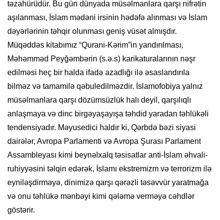
təzahürüdür. Bu gün dünyada müsəlmanlara qarşı nifrətin
aşılanması, İslam mədəni irsinin hədəfə alınması və İslam
dəyərlərinin təhqir olunması geniş vüsət almışdır.
Müqəddəs kitabımız “Qurani-Kərim”in yandırılması,
Məhəmməd Peyğəmbərin (s.ə.s) karikaturalarının nəşr
edilməsi heç bir halda ifadə azadlığı ilə əsaslandırıla
bilməz və tamamilə qəbuledilməzdir. İslamofobiya yalnız
müsəlmanlara qarşı dözümsüzlük halı deyil, qarşılıqlı
anlaşmaya və dinc birgəyaşayışa təhdid yaradan təhlükəli
tendensiyadır. Məyusedici haldır ki, Qərbdə bəzi siyasi
dairələr, Avropa Parlamenti və Avropa Şurası Parlament
Assambleyası kimi beynəlxalq təsisatlar anti-İslam əhvali-
ruhiyyəsini təlqin edərək, İslamı ekstremizm və terrorizm ilə
eyniləşdirməyə, dinimizə qarşı qərəzli təsəvvür yaratmağa
və onu təhlükə mənbəyi kimi qələmə verməyə cəhdlər
göstərir.