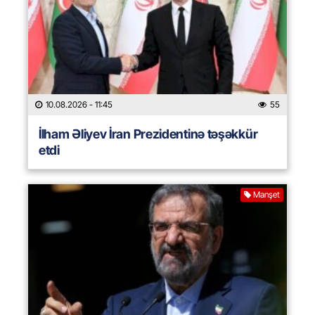
10.08.2026
- 11:45
55
İlham Əliyev İran Prezidentinə təşəkkür
etdi
Manşet