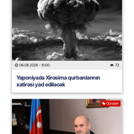
06.08.2026
- 10:00
73
Yaponiyada Xirosima qurbanlarının
xatirəsi yad ediləcək
Gündəm