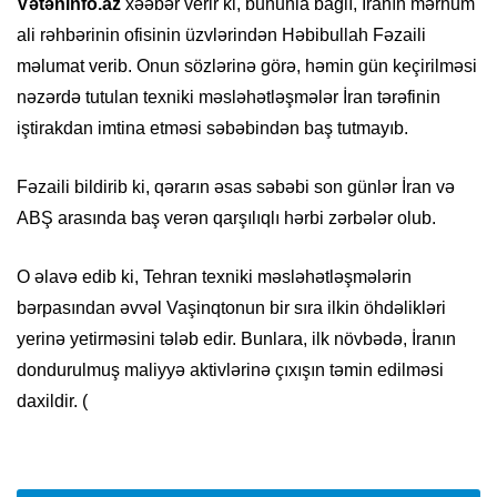
Vətəninfo.az
xəəbər verir ki, bununla bağlı, İranın mərhum
ali rəhbərinin ofisinin üzvlərindən Həbibullah Fəzaili
məlumat verib. Onun sözlərinə görə, həmin gün keçirilməsi
nəzərdə tutulan texniki məsləhətləşmələr İran tərəfinin
iştirakdan imtina etməsi səbəbindən baş tutmayıb.
Fəzaili bildirib ki, qərarın əsas səbəbi son günlər İran və
ABŞ arasında baş verən qarşılıqlı hərbi zərbələr olub.
O əlavə edib ki, Tehran texniki məsləhətləşmələrin
bərpasından əvvəl Vaşinqtonun bir sıra ilkin öhdəlikləri
yerinə yetirməsini tələb edir. Bunlara, ilk növbədə, İranın
dondurulmuş maliyyə aktivlərinə çıxışın təmin edilməsi
daxildir. (