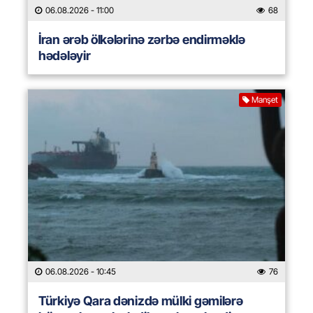
06.08.2026
- 11:00
68
İran ərəb ölkələrinə zərbə endirməklə
hədələyir
Manşet
06.08.2026
- 10:45
76
Türkiyə Qara dənizdə mülki gəmilərə