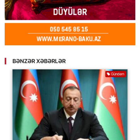
BƏNZƏR XƏBƏRLƏR
Gündəm