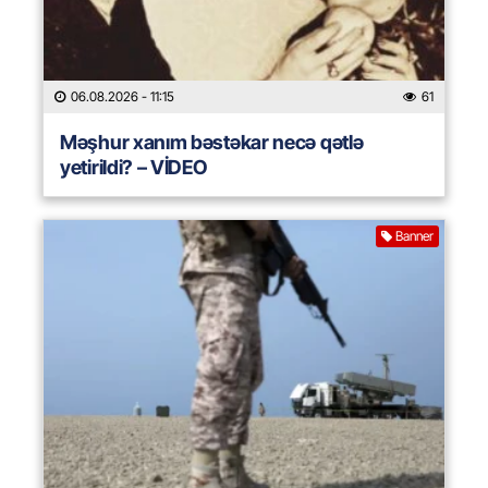
06.08.2026
- 11:15
61
Məşhur xanım bəstəkar necə qətlə
yetirildi? – VİDEO
Banner