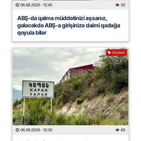
06.08.2026
- 12:45
50
ABŞ-da qalma müddətinizi aşsanız,
gələcəkdə ABŞ-a girişinizə daimi qadağa
qoyula bilər
Gündəm
06.08.2026
- 12:30
65