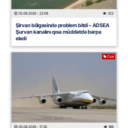
05.08.2026
- 22:08
322
Şirvan bölgəsində problem bitdi – ADSEA
Şurvan kanalını qısa müddətdə bərpa
elədi
Özəl
05.08.2026
- 17:30
186