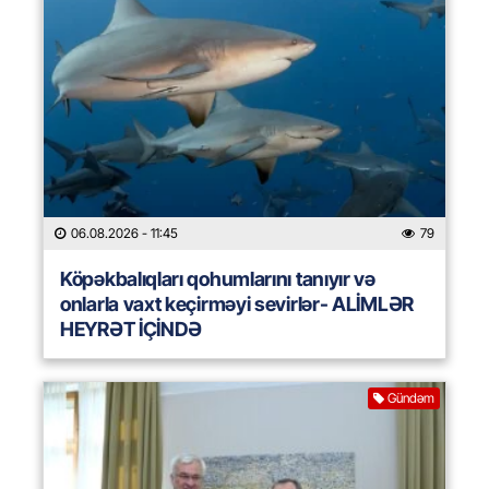
06.08.2026
- 11:45
79
Köpəkbalıqları qohumlarını tanıyır və
onlarla vaxt keçirməyi sevirlər- ALİMLƏR
HEYRƏT İÇİNDƏ
Gündəm