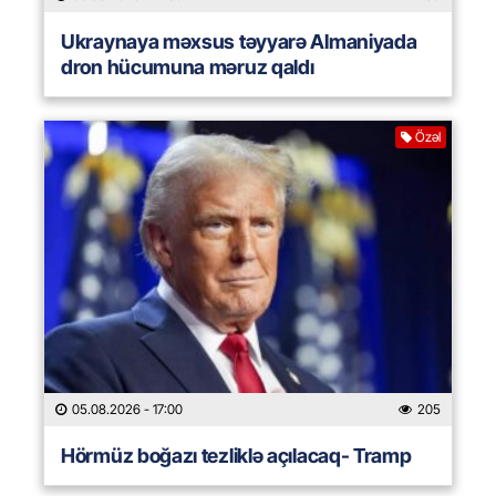
Ukraynaya məxsus təyyarə Almaniyada
dron hücumuna məruz qaldı
Özəl
05.08.2026
- 17:00
205
Hörmüz boğazı tezliklə açılacaq- Tramp