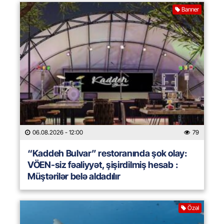
Banner
06.08.2026
- 12:00
79
“Kaddeh Bulvar” restoranında şok olay:
VÖEN-siz fəaliyyət, şişirdilmiş hesab :
Müştərilər belə aldadılır
Özəl