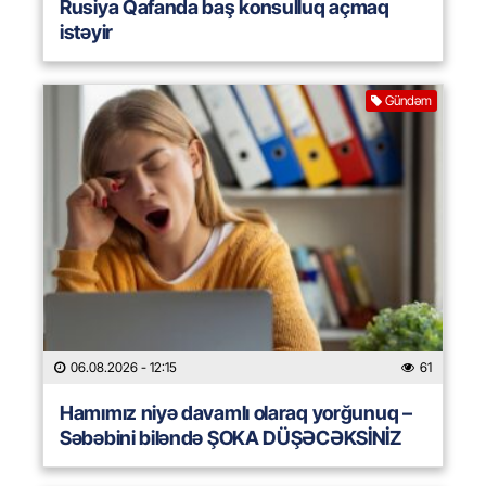
Rusiya Qafanda baş konsulluq açmaq
istəyir
Gündəm
06.08.2026
- 12:15
61
Hamımız niyə davamlı olaraq yorğunuq –
Səbəbini biləndə ŞOKA DÜŞƏCƏKSİNİZ