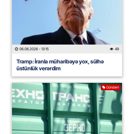
06.08.2026
- 13:15
49
Tramp: İranla müharibəyə yox, sülhə
üstünlük verərdim
Gündəm