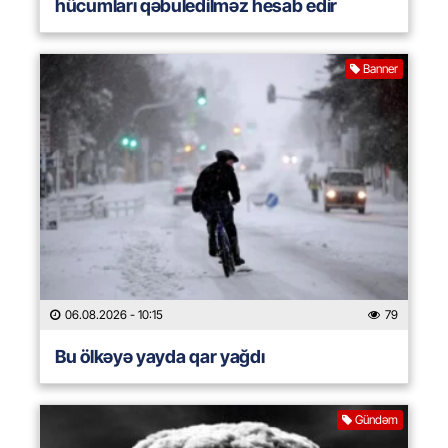
hücumları qəbuledilməz hesab edir
Banner
06.08.2026
- 10:15
79
Bu ölkəyə yayda qar yağdı
Gündəm