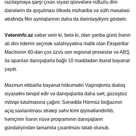
razılaşmaya qarşı çıxan siyasi qüvvələrə nüfuzlu dini
dairələrin də qoşulması ölkədə müharibə və sülh məsələsi
ətrafında fikir ayrılıqlarının daha da dərinləşdiyini göstərir.
Vətəninfo.az
xəbər verir ki, belə ki, ötən şənbə günü İranın
ali dini liderini seçmək səlahiyyətinə malik olan Ekspertlər
Məclisinin 60-dan çox üzvü son regional proseslər və ABŞ
ilə aparılan danışıqlarla bağlı 10 maddədən ibarət bəyanat
yayıb.
Məzmun etibarilə bəyanat hökumətin Vaşinqtonla dialoq
siyasətini tənqid edir və danışıqlarda daha sərt, güzəştsiz
mövqe tutulmasına çağırır. Sənəddə Hörmüz boğazının
açıq saxlanılması strateji səhv kimi qiymətləndirilib,
həmçinin İranın nüvə proqramının danışıqların
gündəliyindən tamamilə çıxarılması tələb olunub.