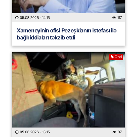
05.08.2026
- 14:15
117
Xameneyinin ofisi Pezeşkianın istefası ilə
bağlı iddiaları təkzib etdi
Özəl
05.08.2026
- 13:15
87