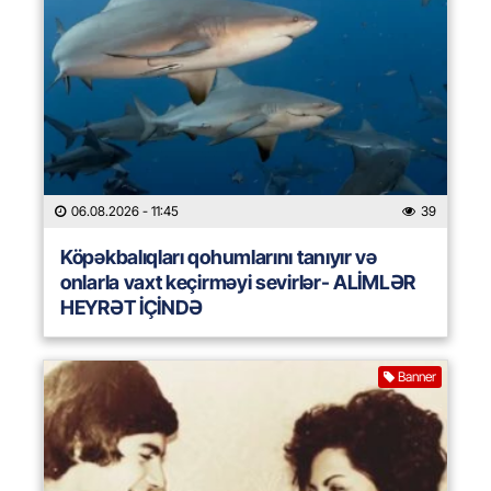
06.08.2026
- 11:45
39
Köpəkbalıqları qohumlarını tanıyır və
onlarla vaxt keçirməyi sevirlər- ALİMLƏR
HEYRƏT İÇİNDƏ
Banner