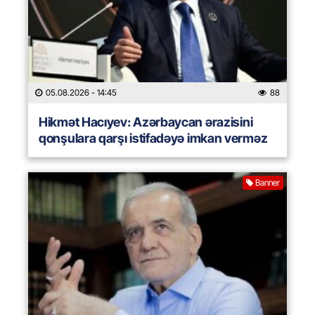
05.08.2026
- 14:45
88
Hikmət Hacıyev: Azərbaycan ərazisini
qonşulara qarşı istifadəyə imkan verməz
Banner