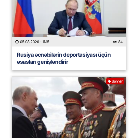
05.08.2026
- 11:15
84
Rusiya əcnəbilərin deportasiyası üçün
əsasları genişləndirir
Banner