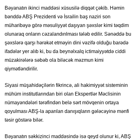
Bəyanatın ikinci maddəsi xüsusilə diqqət çəkib. Həmin
bənddə ABŞ Prezidenti və İsrailin baş naziri son
müharibəyə görə məsuliyyət daşıyan şəxslər kimi təqdim
olunaraq onların cəzalandırılması tələb edilir. Sənəddə bu
şəxslərə qarşı hərəkət etməyin dini vəzifə olduğu barədə
ifadələr yer alıb ki, bu da beynəlxalq ictimaiyyətdə ciddi
müzakirələrə səbəb ola biləcək məzmun kimi
qiymətləndirilir.
Siyasi müşahidəçilərin fikrincə, ali hakimiyyət sisteminin
mühüm institutlarından biri olan Ekspertlər Məclisinin
nümayəndələri tərəfindən belə sərt mövqenin ortaya
qoyulması ABŞ-la aparılan danışıqların gələcəyinə mənfi
təsir göstərə bilər.
Bəyanatın səkkizinci maddəsində isə qeyd olunur ki, ABŞ