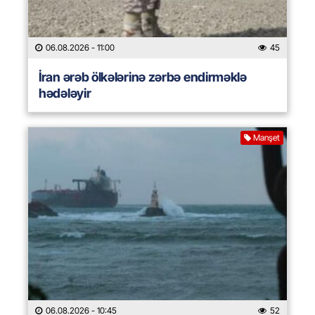
06.08.2026
- 11:00
45
İran ərəb ölkələrinə zərbə endirməklə
hədələyir
Manşet
06.08.2026
- 10:45
52