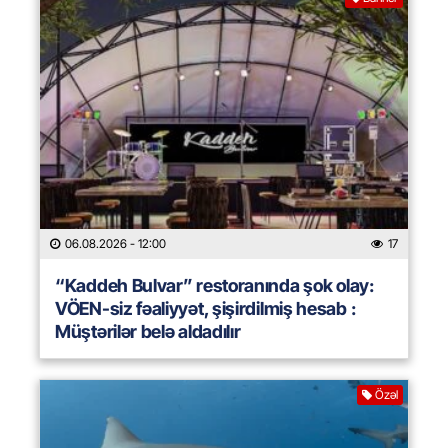
06.08.2026
- 12:00
17
“Kaddeh Bulvar” restoranında şok olay:
VÖEN-siz fəaliyyət, şişirdilmiş hesab :
Müştərilər belə aldadılır
Özəl