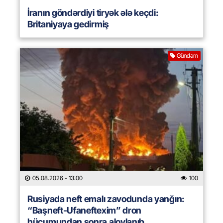
İranın göndərdiyi tiryək ələ keçdi:
Britaniyaya gedirmiş
Gündəm
05.08.2026
- 13:00
100
Rusiyada neft emalı zavodunda yanğın:
“Başneft-Ufaneftexim” dron
hücumundan sonra alovlanıb