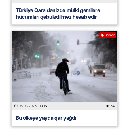
Türkiyə Qara dənizdə mülki gəmilərə
hücumları qəbuledilməz hesab edir
Banner
06.08.2026
- 10:15
64
Bu ölkəyə yayda qar yağdı