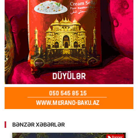
BƏNZƏR XƏBƏRLƏR
Banner