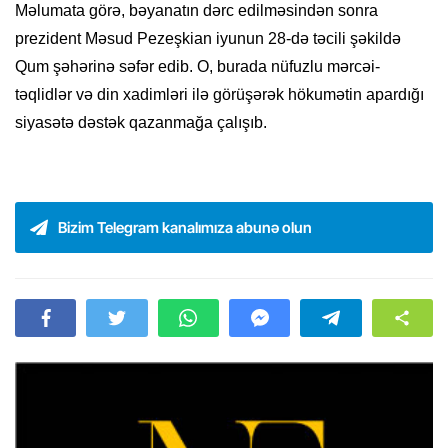
Məlumata görə, bəyanatın dərc edilməsindən sonra
prezident Məsud Pezeşkian iyunun 28-də təcili şəkildə
Qum şəhərinə səfər edib. O, burada nüfuzlu mərcəi-
təqlidlər və din xadimləri ilə görüşərək hökumətin apardığı
siyasətə dəstək qazanmağa çalışıb.
Bizim Telegram kanalımıza abunə olun