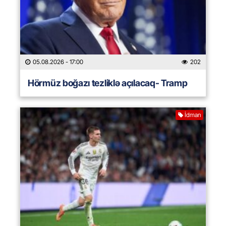
05.08.2026
- 17:00
202
Hörmüz boğazı tezliklə açılacaq- Tramp
İdman