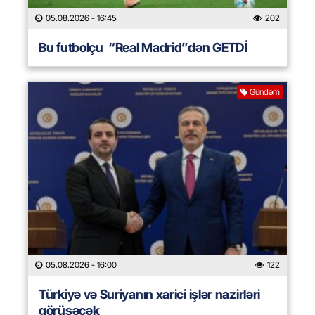
05.08.2026
- 16:45
202
Bu futbolçu “Real Madrid”dən GETDİ
Gündəm
05.08.2026
- 16:00
122
Türkiyə və Suriyanın xarici işlər nazirləri
görüşəcək