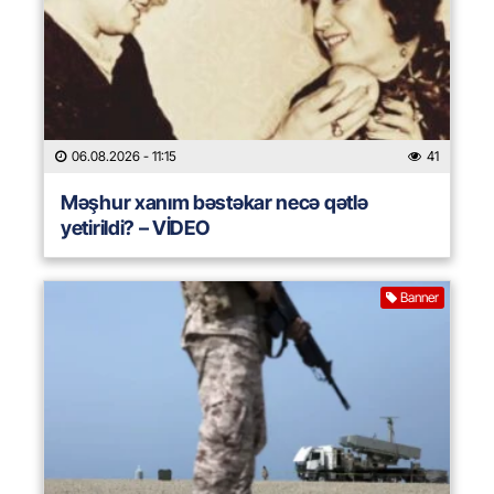
06.08.2026
- 11:15
41
Məşhur xanım bəstəkar necə qətlə
yetirildi? – VİDEO
Banner