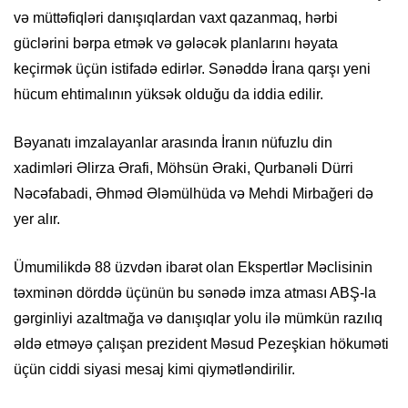
və müttəfiqləri danışıqlardan vaxt qazanmaq, hərbi
güclərini bərpa etmək və gələcək planlarını həyata
keçirmək üçün istifadə edirlər. Sənəddə İrana qarşı yeni
hücum ehtimalının yüksək olduğu da iddia edilir.
Bəyanatı imzalayanlar arasında İranın nüfuzlu din
xadimləri Əlirza Ərafi, Möhsün Əraki, Qurbanəli Dürri
Nəcəfabadi, Əhməd Ələmülhüda və Mehdi Mirbağeri də
yer alır.
Ümumilikdə 88 üzvdən ibarət olan Ekspertlər Məclisinin
təxminən dörddə üçünün bu sənədə imza atması ABŞ-la
gərginliyi azaltmağa və danışıqlar yolu ilə mümkün razılıq
əldə etməyə çalışan prezident Məsud Pezeşkian hökuməti
üçün ciddi siyasi mesaj kimi qiymətləndirilir.