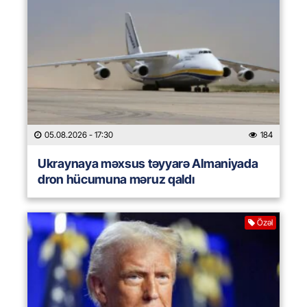
05.08.2026
- 17:30
184
Ukraynaya məxsus təyyarə Almaniyada
dron hücumuna məruz qaldı
Özəl