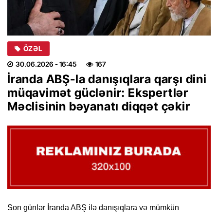
ÖZƏL
30.06.2026
- 16:45
167
İranda ABŞ-la danışıqlara qarşı dini
müqavimət güclənir: Ekspertlər
Məclisinin bəyanatı diqqət çəkir
Son günlər İranda ABŞ ilə danışıqlara və mümkün