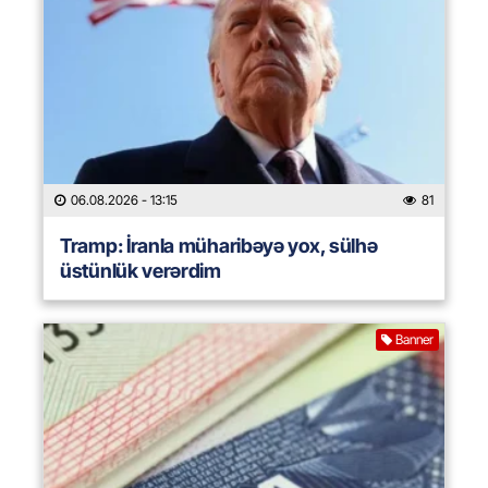
06.08.2026
- 13:15
81
Tramp: İranla müharibəyə yox, sülhə
üstünlük verərdim
Banner