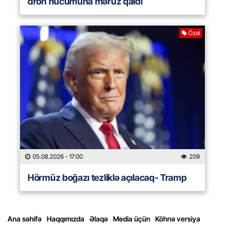
dron hücumuna məruz qaldı
Özəl
05.08.2026
- 17:00
209
Hörmüz boğazı tezliklə açılacaq- Tramp
Ana səhifə
Haqqımızda
Əlaqə
Media üçün
Köhnə versiya