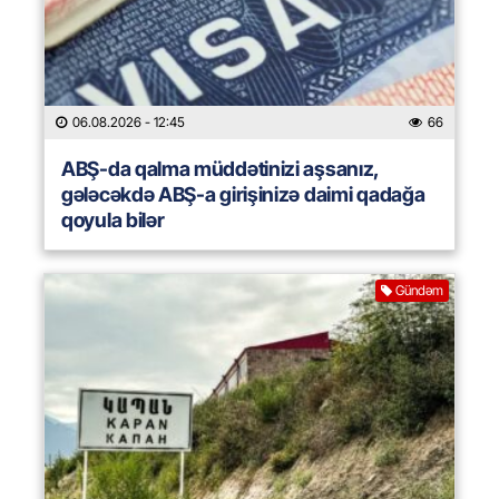
06.08.2026
- 12:45
66
ABŞ-da qalma müddətinizi aşsanız,
gələcəkdə ABŞ-a girişinizə daimi qadağa
qoyula bilər
Gündəm