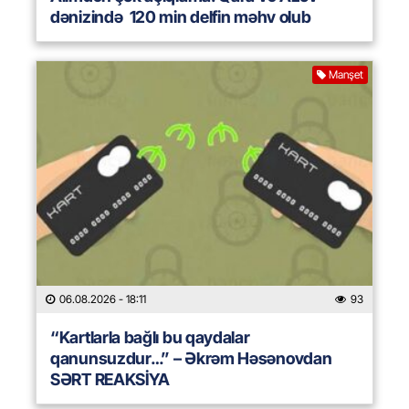
dənizində 120 min delfin məhv olub
Manşet
06.08.2026
- 18:11
93
“Kartlarla bağlı bu qaydalar
qanunsuzdur…” – Əkrəm Həsənovdan
SƏRT REAKSİYA