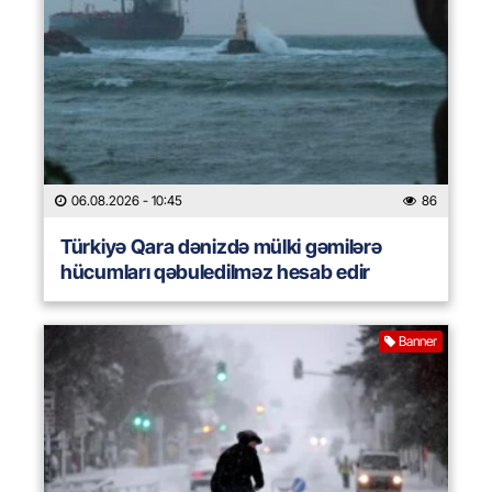
06.08.2026
- 10:45
86
Türkiyə Qara dənizdə mülki gəmilərə
hücumları qəbuledilməz hesab edir
Banner