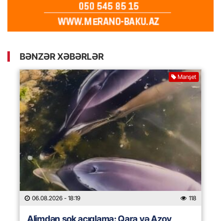
BƏNZƏR XƏBƏRLƏR
Manşet
06.08.2026
- 18:19
118
Alimdən şok açıqlama: Qara və Azov