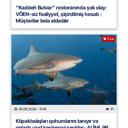
“Kaddeh Bulvar” restoranında şok olay:
VÖEN-siz fəaliyyət, şişirdilmiş hesab :
Müştərilər belə aldadılır
Özəl
06.08.2026
- 11:45
91
Köpəkbalıqları qohumlarını tanıyır və
onlarla vaxt keçirməyi sevirlər- ALİMLƏR