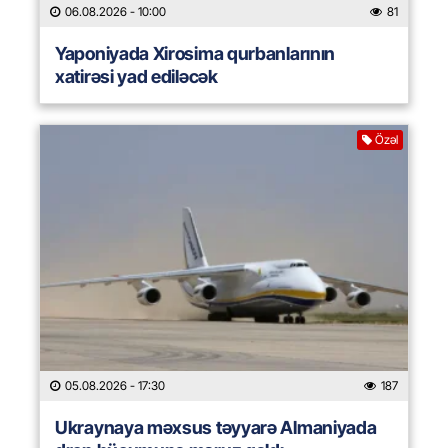
06.08.2026
- 10:00
81
Yaponiyada Xirosima qurbanlarının
xatirəsi yad ediləcək
Özəl
05.08.2026
- 17:30
187
Ukraynaya məxsus təyyarə Almaniyada