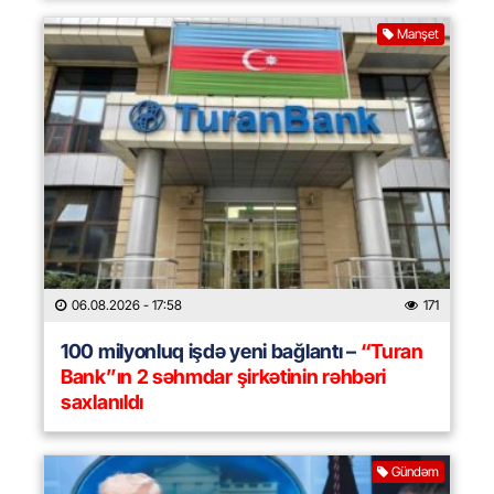
Manşet
06.08.2026
- 17:58
171
100 milyonluq işdə yeni bağlantı –
“Turan
Bank”ın 2 səhmdar şirkətinin rəhbəri
saxlanıldı
Gündəm