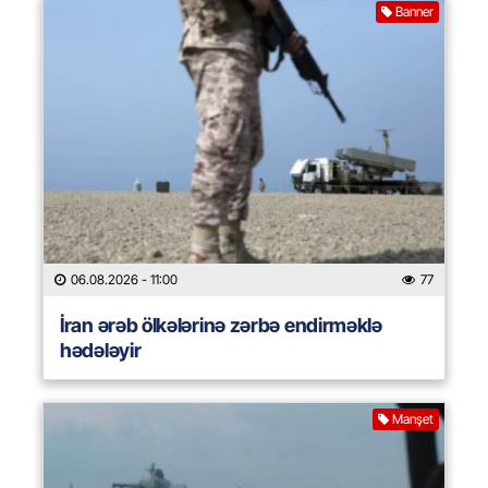
Banner
06.08.2026
- 11:00
77
İran ərəb ölkələrinə zərbə endirməklə
hədələyir
Manşet