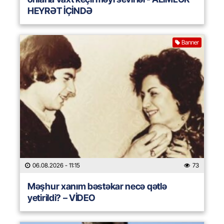
HEYRƏT İÇİNDƏ
Banner
06.08.2026
- 11:15
73
Məşhur xanım bəstəkar necə qətlə
yetirildi? – VİDEO