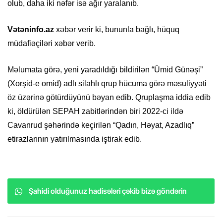
olub, daha iki nəfər isə ağır yaralanıb.
Vətəninfo.az
xəbər verir ki, bununla bağlı, hüquq
müdafiəçiləri xəbər verib.
Məlumata görə, yeni yaradıldığı bildirilən “Ümid Günəşi”
(Xorşid-e omid) adlı silahlı qrup hücuma görə məsuliyyəti
öz üzərinə götürdüyünü bəyan edib. Qruplaşma iddia edib
ki, öldürülən SEPAH zabitlərindən biri 2022-ci ildə
Cavanrud şəhərində keçirilən “Qadın, Həyat, Azadlıq”
etirazlarının yatırılmasında iştirak edib.
Şahidi olduğunuz hadisələri çəkib bizə göndərin