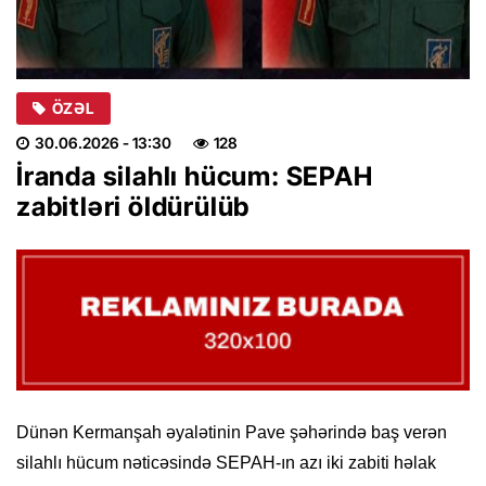
ÖZƏL
30.06.2026
- 13:30
128
İranda silahlı hücum: SEPAH
zabitləri öldürülüb
Dünən Kermanşah əyalətinin Pave şəhərində baş verən
silahlı hücum nəticəsində SEPAH-ın azı iki zabiti həlak