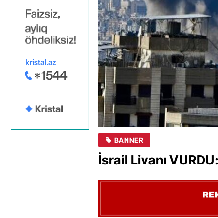
BANNER
İsrail Livanı VURD