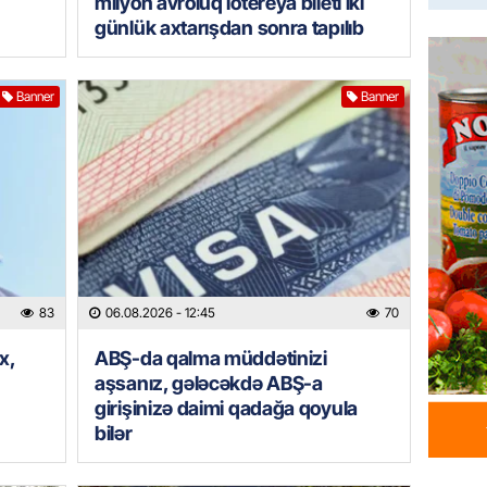
milyon avroluq lotereya bileti iki
İtaliyad
günlük axtarışdan sonra tapılıb
avroluq 
axtarış
06.08.
Banner
Banner
HADISƏ
Tərtərd
ÖLDÜ
06.08.
BANNER
Tramp: 
83
06.08.2026
- 12:45
70
üstünlü
x,
ABŞ-da qalma müddətinizi
06.08.
aşsanız, gələcəkdə ABŞ-a
girişinizə daimi qadağa qoyula
GÜNDƏM
bilər
Azərba
Rusiya 