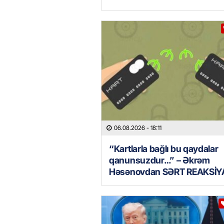
06.08.2026
- 18:11
“Kartlarla bağlı bu qaydalar
qanunsuzdur…” – Əkrəm
Həsənovdan SƏRT REAKSİY