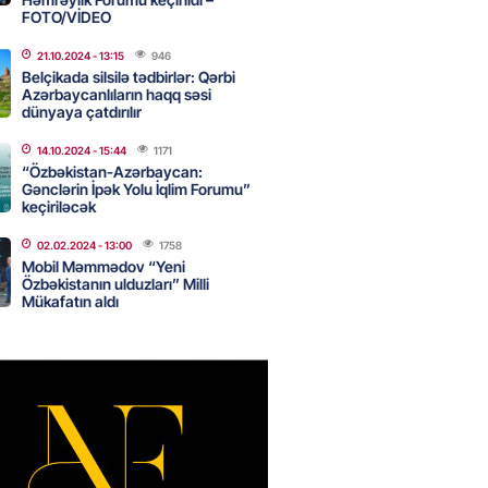
FOTO/VİDEO
21.10.2024
- 13:15
946
an Azərbaycanla bağlı tapşırıq
Belçikada silsilə tədbirlər: Qərbi
vali hərəkətə keçdi
Azərbaycanlıların haqq səsi
dünyaya çatdırılır
2026
- 15:15
89
14.10.2024
- 15:44
1171
“Özbəkistan-Azərbaycan:
Gənclərin İpək Yolu İqlim Forumu”
Star kartını indi sifariş
keçiriləcək
ağdlaşdırmanı komissiyasız
02.02.2024
- 13:00
1758
Mobil Məmmədov “Yeni
2026
- 15:07
90
Özbəkistanın ulduzları” Milli
Mükafatın aldı
ntlikdə sədr müavinini AZCON
edəcək
2026
- 15:00
76