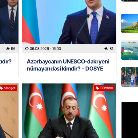
GÜNDƏM
Pezeşki
verdi: 
06.08.
96
06.08.2026
- 16:00
81
REKLAM
Birbank 
ıdır?
Azərbaycanın UNESCO-dakı yeni
edin, n
nümayəndəsi kimdir? – DOSYE
edin
06.08.
Manşet
Gündəm
ÖLKƏ
Bu age
təyin 
06.08.
MANŞET