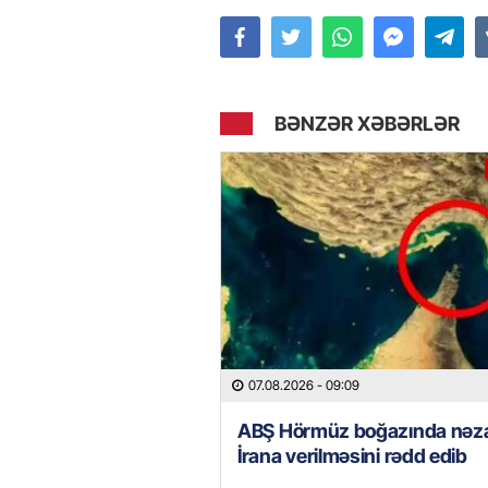
BƏNZƏR XƏBƏRLƏR
07.08.2026
- 09:09
ABŞ Hörmüz boğazında nəza
İrana verilməsini rədd edib