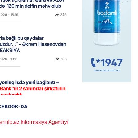
də 120 min delfin məhv olub
2026
- 18:19
245
rla bağlı bu qaydalar
uzdur…” – Əkrəm Həsənovdan
REAKSİYA
2026
- 18:11
105
yonluq işdə yeni bağlantı –
Bank”ın 2 səhmdar şirkətinin
 saxlanıldı
2026
- 17:58
237
ACEBOOK-DA
eninfo.az Informasiya Agentliyi
u”da avtomobillərdən kim pul
r?