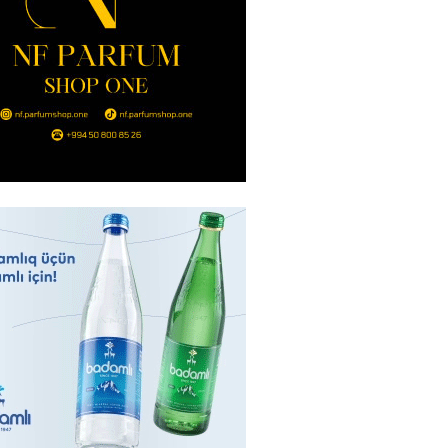
ycan Ukraynaya qaz tədarük
 hazırdır – Ceyhun Bayramov
2026
- 14:45
76
nt Əliyev 2 diplomatı geri çağırdı
2026
- 14:30
83
stin dənizdə batan qardaşı tələbə
2026
- 14:15
83
anın əmlakı müsadirə EDİLDİ
2026
- 14:00
83