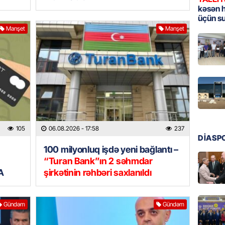
kəsən 
GÜNDƏM
üçün s
Tramp H
Manşet
Manşet
06.08.
GÜNDƏM
Azərba
nümayə
06.08.
HADISƏ
105
06.08.2026
- 17:58
237
DİASP
Sərhədl
100 milyonluq işdə yeni bağlantı –
06.08.
“Turan Bank”ın 2 səhmdar
A
şirkətinin rəhbəri saxlanıldı
DÜNYA
Kiyev B
neft e
Gündəm
Gündəm
06.08.