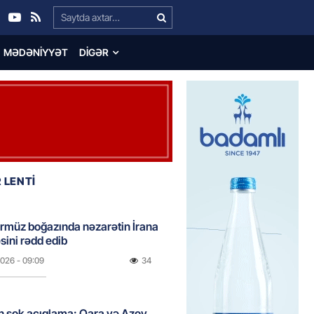
Search…
MƏDƏNIYYƏT
DIGƏR
 LENTİ
rmüz boğazında nəzarətin İrana
sini rədd edib
2026
- 09:09
34
n şok açıqlama: Qara və Azov