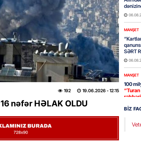
dənizin
06.08.
MANŞET
“Kartla
qanuns
SƏRT 
06.08.
MANŞET
100 mil
“Turan 
192
19.06.2026
- 12:15
rəhbəri
U:16 nəfər HƏLAK OLDU
06.08.
BIZ F
SOSIAL
Vet
“Koroğl
toplayı