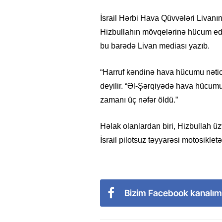
İsrail Hərbi Hava Qüvvələri Livanın
Hizbullahın mövqelərinə hücum edə
bu barədə Livan mediası yazıb.
“Harruf kəndinə hava hücumu nətic
deyilir. “Əl-Şərqiyədə hava hücumu 
zamanı üç nəfər öldü.”
Həlak olanlardan biri, Hizbullah 
İsrail pilotsuz təyyarəsi motosikle
Bizim Facebook kanalım