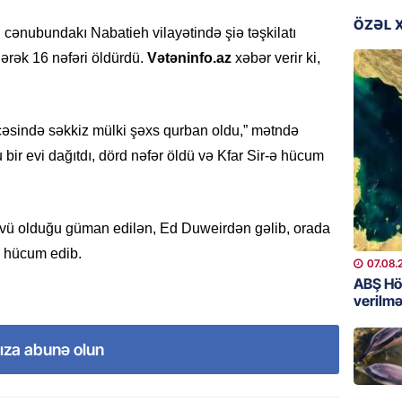
06.08.
ÖZƏL 
 cənubundakı Nabatieh vilayətində şiə təşkilatı
GÜNDƏM
rək 16 nəfəri öldürdü.
Vətəninfo.az
xəbər verir ki,
Əsaslı 
dəyişi
06.08.
əsində səkkiz mülki şəxs qurban oldu,” mətndə
bir evi dağıtdı, dörd nəfər öldü və Kfar Sir-ə hücum
GÜNDƏM
Preziden
etdiyi 
DOSYE
üzvü olduğu güman edilən, Ed Duweirdən gəlib, orada
06.08.
tə hücum edib.
07.08.
ABŞ Hö
GÜNDƏM
verilmə
David S
bağlı a
ıza abunə olun
əhəmiyy
etdirmi
06.08.