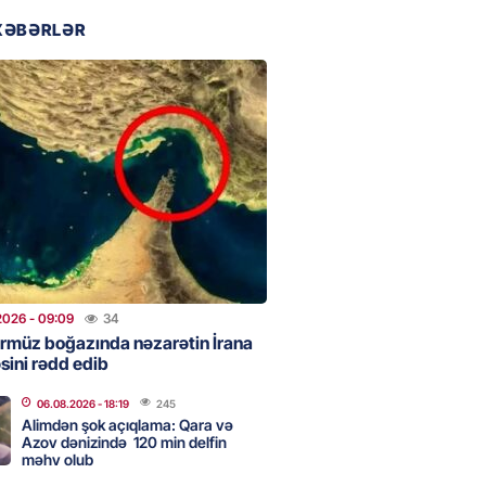
2026
- 17:30
96
XƏBƏRLƏR
təmirdən çıxan məktəbdə nələr
b? – REPORTAJ
2026
- 17:15
114
tin “Şöhrət” ordeni ilə təltif
Bəxtiyar Aslanbəyli kimdir? –
2026
- 17:00
193
2026
- 09:09
34
rmüz boğazında nəzarətin İrana
sini rədd edib
eliverstov yayılan iddialarla
çıqlama verib: “İddiaların
06.08.2026
- 18:19
245
Alimdən şok açıqlama: Qara və
ətli hissəsi həqiqəti əks
Azov dənizində 120 min delfin
r”
məhv olub
2026
- 16:45
187