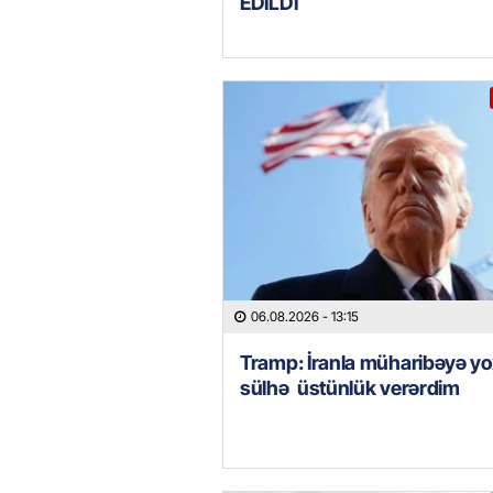
EDİLDİ
06.08.2026
- 13:15
Tramp: İranla müharibəyə yo
sülhə üstünlük verərdim