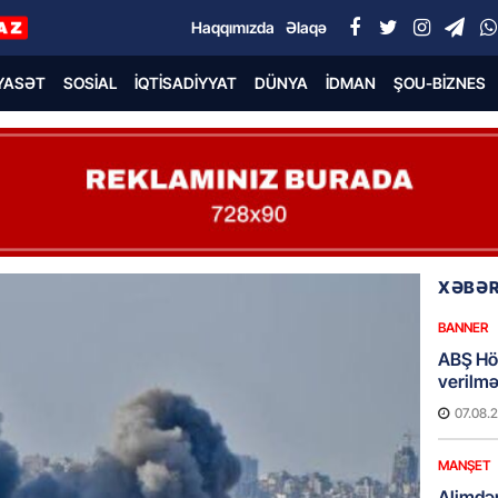
Haqqımızda
Əlaqə
YASƏT
SOSIAL
İQTISADIYYAT
DÜNYA
İDMAN
ŞOU-BIZNES
XƏBƏR
BANNER
ABŞ Hö
verilmə
07.08.
MANŞET
Alimdə