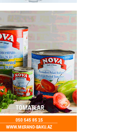
a zibil qutusuna atılan 1 milyon
lotereya bileti iki günlük
dan sonra tapılıb
2026
- 13:45
73
ə FACİƏ – Ər-arvad yanaraq
2026
- 13:30
85
İranla müharibəyə yox, sülhə
k verərdim
2026
- 13:15
83
ycan üzərindən Ermənistana
buğdası gedib