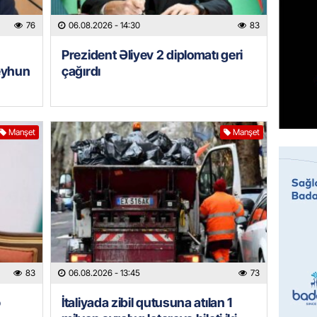
Azərba
etməyə
76
06.08.2026
- 14:30
83
06.08.
Prezident Əliyev 2 diplomatı geri
eyhun
çağırdı
GÜNDƏM
Prezide
06.08.
Manşet
Manşet
GÜNDƏM
Jurnali
imiş
06.08.
MANŞET
Sarkisy
83
06.08.2026
- 13:45
73
06.08.
ə
İtaliyada zibil qutusuna atılan 1
MANŞET