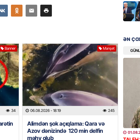
DÜNYA
Hakan F
əl-Şeyb
06.08.
ƏN ÇO
Banner
Manşet
GÜN
GÜNDƏM
Məleyk
çağırı
06.08.
GÜNDƏM
YAP Səb
“Şəhərs
34
06.08.2026
- 18:19
245
çərçivə
veteranl
rətin
Alimdən şok açıqlama: Qara və
FOTOL
Azov dənizində 120 min delfin
01.08.
06.08.
məhv olub
TALEH