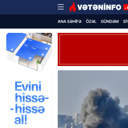
ANA SƏHIFƏ
ÖZƏL
GÜNDƏM
SI