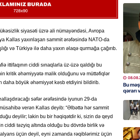
GÜNDƏM
“Erməni
qədər d
əhlükəsizlik siyasəti üzrə ali nümayəndəsi, Avropa
08.08.
aya Kallas yaxınlaşan sammit ərəfəsində NATO-da
lığı və Türkiyə ilə daha yaxın əlaqə qurmağa çağırıb.
ŞOU-BIZ
“Qızımı
 ittifaqının ciddi sınaqlarla üz-üzə qaldığı bu
xərcləy
 kritik əhəmiyyətə malik olduğunu və müttəfiqlər
08.08.
08.08.
n daha böyük əhəmiyyət kəsb etdiyini bildirib.
Bu məş
GÜNDƏM
qərarı v
18 il s
reallaşdıracağı səfər ərəfəsində iyunun 29-da
regiond
 müsahibə verən Kallas deyib: “Əlbəttə hər sammit
08.08.
duğu deyilir; lakin bu bir həqiqətdir ki, sizin də qeyd
rin ciddi təzyiq altında olduğu bu dövrdə birlik və
MANŞET
 alyans üçün deyil, eyni zamanda rəqiblərimiz üçün
17 yaşl