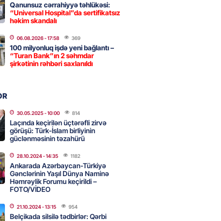
2026
- 18:00
156
Qanunsuz cərrahiyyə təhlükəsi:
“Universal Hospital”da sertifikatsız
həkim skandalı
idmətə görə rüşvət alan vəzifəli
06.08.2026
- 17:58
369
100 milyonluq işdə yeni bağlantı –
rin məhkəməsi BAŞLAYIR
“Turan Bank”ın 2 səhmdar
2026
şirkətinin rəhbəri saxlanıldı
- 17:45
158
OR
 şənliyində yaralanan rus
 öldü – VİDEO
30.05.2025
- 10:00
814
Laçında keçirilən üçtərəfli zirvə
2026
- 17:30
272
görüşü: Türk-İslam birliyinin
güclənməsinin təzahürü
28.10.2024
- 14:35
1182
ı qadının milyonluq mirası ilə
Ankarada Azərbaycan-Türkiyə
almaqal: 546 min manatı 20
Gənclərinin Yaşıl Dünya Naminə
rclədilər
Həmrəylik Forumu keçirildi –
FOTO/VİDEO
2026
- 17:15
277
21.10.2024
- 13:15
954
Belçikada silsilə tədbirlər: Qərbi