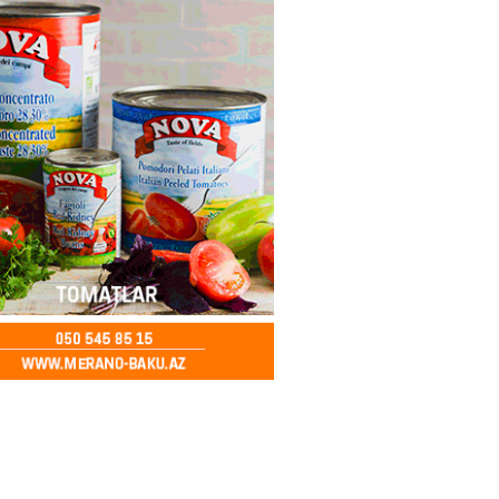
imzalanıb
2026
- 15:15
147
Ukraynaya bu silahı verməkdən
etdi: ABŞ-ın özünün bu raketlərə
ı var
2026
- 15:00
157
bolçu İran millisindən İMTİNA
u ölkəni seçdilər
2026
- 14:45
160
canda sabah 39 dərəcə isti
2026
- 14:30
154