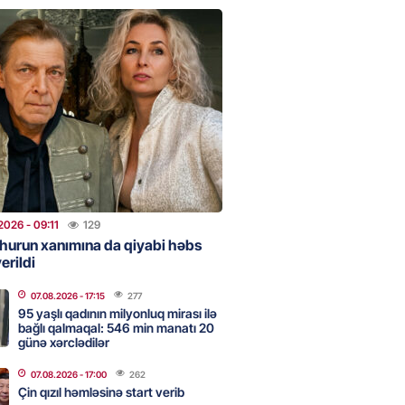
stan ötən il avqustun 8-nə
alanda idi”
2026
- 10:49
113
NES
n pullarını başqa qadınlara
ir”
2026
- 10:47
86
2026
- 09:11
129
hurun xanımına da qiyabi həbs
erildi
onra 08.08.08: Gürcüstan və
07.08.2026
- 17:15
277
a nə dəyişdi?
95 yaşlı qadının milyonluq mirası ilə
bağlı qalmaqal: 546 min manatı 20
2026
- 10:22
251
günə xərclədilər
07.08.2026
- 17:00
262
Çin qızıl həmləsinə start verib
ı qızın nişanında mediaya hücum