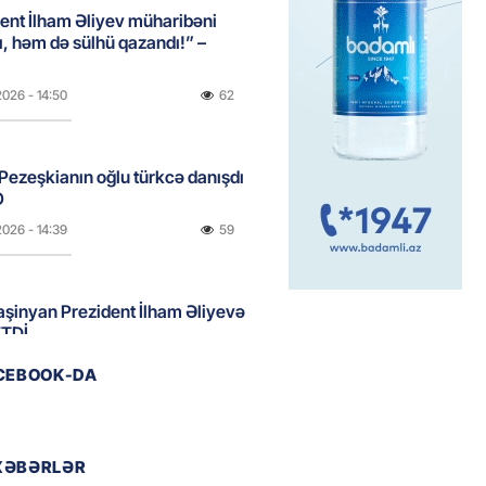
ent İlham Əliyev müharibəni
, həm də sülhü qazandı!” –
2026
- 14:50
62
ezeşkianın oğlu türkcə danışdı
O
2026
- 14:39
59
aşinyan Prezident İlham Əliyevə
TDİ
2026
- 12:59
113
ACEBOOK-DA
nddə traktor minaya düşdü
XƏBƏRLƏR
2026
- 12:09
97