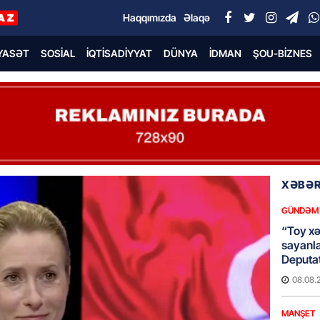
Haqqımızda
Əlaqə
YASƏT
SOSIAL
İQTISADIYYAT
DÜNYA
İDMAN
ŞOU-BIZNES
XƏBƏR
GÜNDƏM
“Toy xər
sayanl
Deputa
08.08.
MANŞET