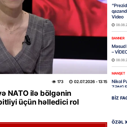
“Prezid
qazandı
Video
08.08.
BANNER
Məsud P
– VİDE
08.08.
MANŞET
Nikol P
173
02.07.2026
- 13:15
ZƏNG E
yə NATO ilə bölgənin
08.08.
BIZ F
itliyi üçün həlledici rol
ÖLKƏ
Xocavə
ÖZƏL 
08.08.