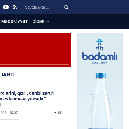
Search…
MƏDƏNIYYƏT
DIGƏR
 LENTİ
clərini, qızılı, cehizi zəruri
ar evlənməsə yaxşıdır” —
t
2026
- 15:37
50