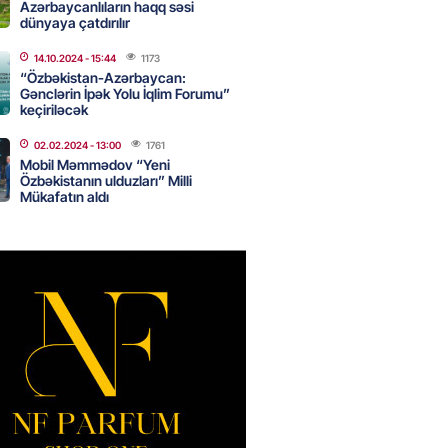
Azərbaycanlıların haqq səsi
ıl həmləsinə start verib
dünyaya çatdırılır
2026
- 17:00
262
14.10.2024
- 15:44
1173
“Özbəkistan-Azərbaycan:
Gənclərin İpək Yolu İqlim Forumu”
keçiriləcək
 İlyasova fəhləyə borclu qalıb?
02.02.2024
- 13:00
1761
2026
- 16:45
258
Mobil Məmmədov “Yeni
Özbəkistanın ulduzları” Milli
Mükafatın aldı
Strateji Müdafiə Sazişi”nin
yəti nədir? -ŞƏRH
2026
- 16:30
163
ya klubuna keçən Kamil
ul”da oynamaq istəyir
2026
- 16:15
249