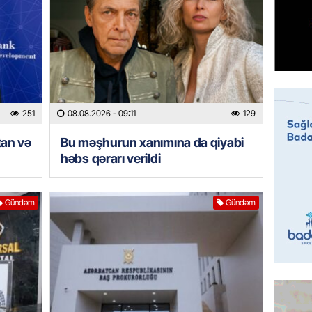
HADISƏ
Tovuzda
qardaşı
07.08.
GÜNDƏM
Türkiyə
251
08.08.2026
- 09:11
129
milyon 
xərclər
tan və
Bu məşhurun xanımına da qiyabi
07.08.
həbs qərarı verildi
GÜNDƏM
Gündəm
Gündəm
Malayzi
Dosye
07.08.
MANŞET
Türkiyə
Pakist