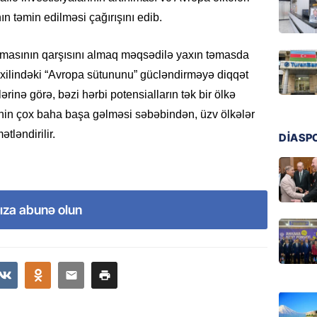
07.08.
n təmin edilməsi çağırışını edib.
GÜNDƏM
Hərbi x
nmasının qarşısını almaq məqsədilə yaxın təmasda
şəxslə
axilindəki “Avropa sütununu” gücləndirməyə diqqət
07.08.
lərinə görə, bəzi hərbi potensialların tək bir ölkə
inin çox baha başa gəlməsi səbəbindən, üzv ölkələr
DÜNYA
tləndirilir.
DİASP
Ad günü
general
07.08.
ıza abunə olun
ÖZƏL
95 yaşl
bağlı q
günə xə
07.08.
BANNER