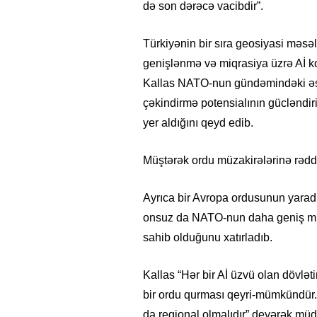
də son dərəcə vacibdir”.
Türkiyənin bir sıra geosiyasi məsə
genişlənmə və miqrasiya üzrə Aİ ko
Kallas NATO-nun gündəmindəki əsas 
çəkindirmə potensialının gücləndir
yer aldığını qeyd edib.
Müştərək ordu müzakirələrinə rədd
Ayrıca bir Avropa ordusunun yaradıl
onsuz da NATO-nun daha geniş müda
sahib olduğunu xatırladıb.
Kallas “Hər bir Aİ üzvü olan dövlət
bir ordu qurması qeyri-mümkündür. 
da regional olmalıdır” deyərək müdaf