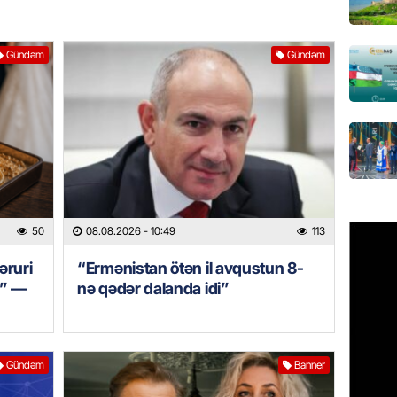
Çin qız
07.08.
Gündəm
Gündəm
GÜNDƏM
Ülviyyə
07.08.
MANŞET
“Birgə 
əhəmiy
50
08.08.2026
- 10:49
113
07.08.
zəruri
“Ermənistan ötən il avqustun 8-
r” —
nə qədər dalanda idi”
İDMAN
Albani
“Liverp
07.08.
Gündəm
Banner