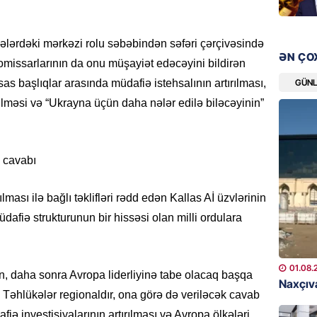
olundu
08.08.
lələrdəki mərkəzi rolu səbəbindən səfəri çərçivəsində
ƏN ÇO
BANNER
missarlarının da onu müşayiət edəcəyini bildirən
Bu məşh
GÜN
başlıqlar arasında müdafiə istehsalının artırılması,
qərarı v
ilməsi və “Ukrayna üçün daha nələr edilə biləcəyinin”
08.08.
GÜNDƏM
 cavabı
Qanuns
“Univer
həkim 
ması ilə bağlı təklifləri rədd edən Kallas Aİ üzvlərinin
fiə strukturunun bir hissəsi olan milli ordulara
07.08.
MANŞET
01.08.
AAYDA-
in, daha sonra Avropa liderliyinə tabe olacaq başqa
Naxçıva
şikayət
Təhlükələr regionaldır, ona görə də veriləcək cavab
işıq?
iə investisiyalarının artırılması və Avropa ölkələri