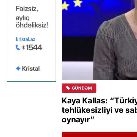
GÜNDƏM
Kaya Kallas: “Türki
təhlükəsizliyi və sab
oynayır”