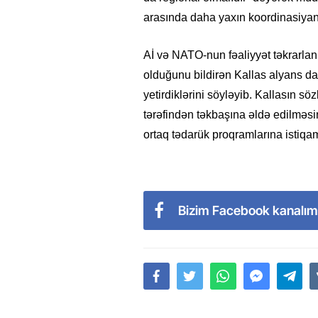
arasında daha yaxın koordinasiyanı
Aİ və NATO-nun fəaliyyət təkrarla
olduğunu bildirən Kallas alyans d
yetirdiklərini söyləyib. Kallasın söz
tərəfindən təkbaşına əldə edilməs
ortaq tədarük proqramlarına istiqamə
Bizim Facebook kanalım