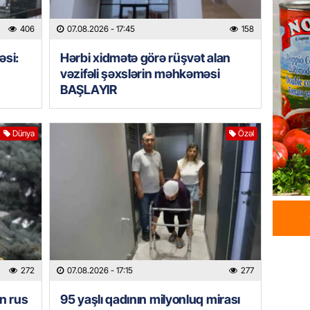
sazişi 
406
07.08.2026
- 17:45
158
07.08.
əsi:
Hərbi xidmətə görə rüşvət alan
ÖZƏL
vəzifəli şəxslərin məhkəməsi
Tramp 
BAŞLAYIR
imtina 
ehtiyac
07.08.
Dünya
Özəl
ÖZƏL
İki fut
ETDİ:
B
07.08.
GÜNDƏM
Azərbay
272
07.08.2026
- 17:15
277
olacaq
n rus
95 yaşlı qadının milyonluq mirası
07.08.