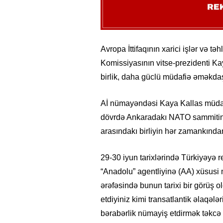
Avropa İttifaqının xarici işlər və t
Komissiyasının vitse-prezidenti K
birlik, daha güclü müdafiə əməkdaş
Aİ nümayəndəsi Kaya Kallas müdafiə
dövrdə Ankaradakı NATO sammitinin
arasındakı birliyin hər zamankında
29-30 iyun tarixlərində Türkiyəyə 
“Anadolu” agentliyinə (AA) xüsusi
ərəfəsində bunun tarixi bir görüş ol
etdiyiniz kimi transatlantik əlaqələ
bərabərlik nümayiş etdirmək təkcə