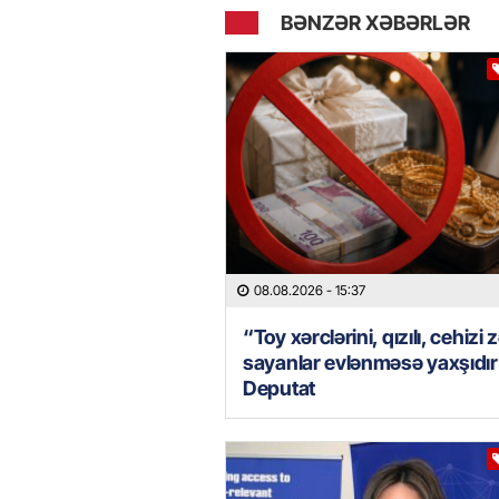
BƏNZƏR XƏBƏRLƏR
08.08.2026
- 15:37
“Toy xərclərini, qızılı, cehizi 
sayanlar evlənməsə yaxşıdı
Deputat