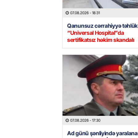
07.08.2026
- 18:31
Qanunsuz cərrahiyyə təhlük
“Universal Hospital”da
sertifikatsız həkim skandalı
07.08.2026
- 17:30
Ad günü şənliyində yaralana