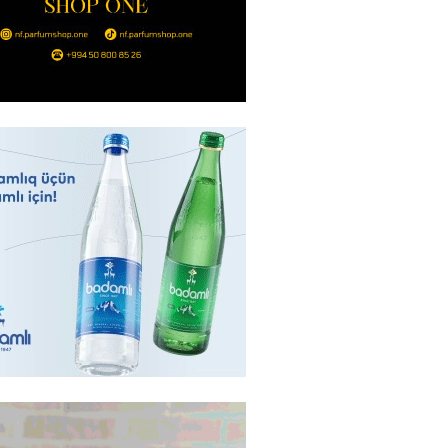
 qadın qətlə yetirildi – Şübhəli
 oğludur
2026
- 16:00
241
də 37,6 milyon, Rusiyada 16,7
– Azərbaycanlıların yemək
i
2026
- 15:45
166
yada yeni səfirimiz kimdir? –
2026
- 15:30
169
, Səudiyyə Ərəbistanı və
an arasında Məkkə müdafiə