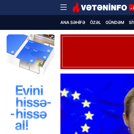
ANA SƏHIFƏ
ÖZƏL
GÜNDƏM
SI