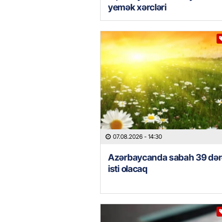
yemək xərcləri
07.08.2026
- 14:30
Azərbaycanda sabah 39 də
isti olacaq