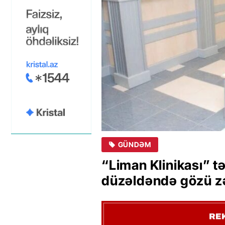
GÜNDƏM
“Liman Klinikası” 
düzəldəndə gözü z