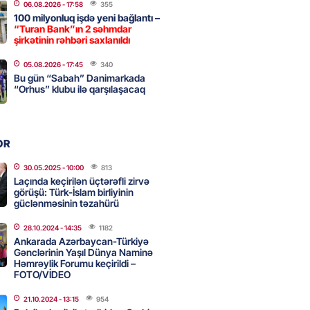
06.08.2026
- 17:58
355
100 milyonluq işdə yeni bağlantı –
“Turan Bank”ın 2 səhmdar
, Səudiyyə Ərəbistanı və
şirkətinin rəhbəri saxlanıldı
an arasında Məkkə müdafiə
05.08.2026
- 17:45
340
imzalanıb
Bu gün “Sabah” Danimarkada
2026
“Orhus” klubu ilə qarşılaşacaq
- 15:15
117
Ukraynaya bu silahı verməkdən
OR
etdi: ABŞ-ın özünün bu raketlərə
ı var
30.05.2025
- 10:00
813
Laçında keçirilən üçtərəfli zirvə
2026
- 15:00
130
görüşü: Türk-İslam birliyinin
güclənməsinin təzahürü
28.10.2024
- 14:35
1182
bolçu İran millisindən İMTİNA
Ankarada Azərbaycan-Türkiyə
Gənclərinin Yaşıl Dünya Naminə
u ölkəni seçdilər
Həmrəylik Forumu keçirildi –
2026
FOTO/VİDEO
- 14:45
137
21.10.2024
- 13:15
954