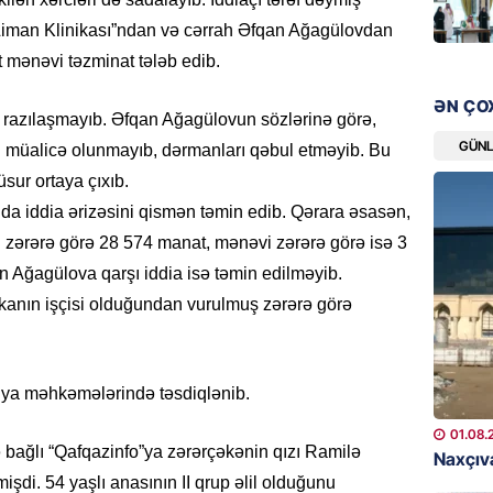
“Liverp
 “Liman Klinikası”ndan və cərrah Əfqan Ağagülovdan
07.08.
mənəvi təzminat tələb edib.
HADISƏ
ƏN ÇO
ə razılaşmayıb. Əfqan Ağagülovun sözlərinə görə,
Tovuzda
qardaşı
GÜN
 müalicə olunmayıb, dərmanları qəbul etməyib. Bu
07.08.
ur ortaya çıxıb.
 iddia ərizəsini qismən təmin edib. Qərara əsasən,
GÜNDƏM
zərərə görə 28 574 manat, mənəvi zərərə görə isə 3
Türkiyə
 Ağagülova qarşı iddia isə təmin edilməyib.
milyon 
kanın işçisi olduğundan vurulmuş zərərə görə
xərclər
07.08.
GÜNDƏM
siya məhkəmələrində təsdiqlənib.
Malayzi
01.08.
Dosye
 bağlı “Qafqazinfo”ya zərərçəkənin qızı Ramilə
Naxçıva
07.08.
şdi. 54 yaşlı anasının II qrup əlil olduğunu