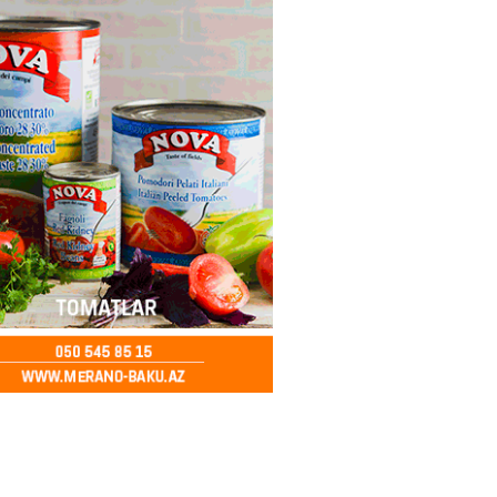
ycanda Media və Yayım Şurası
dı
2026
- 13:00
81
Abdullayevaya yüksək vəzifə
2026
- 12:45
101
n İssık-Kul gölündən gəzinti
unu paylaşıb
2026
- 12:30
78
u rayonunda 70 min manat
də elektrik naqilləri oğurlayan
xlanılıb