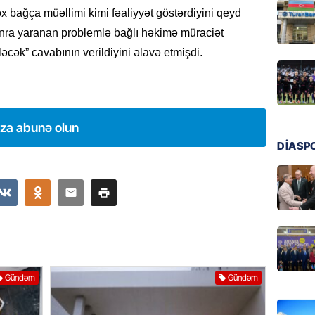
x bağça müəllimi kimi fəaliyyət göstərdiyini qeyd
MANŞET
onra yaranan problemlə bağlı həkimə müraciət
Türkiyə
ləcək” cavabının verildiyini əlavə etmişdi.
Pakist
sazişi 
07.08.
ÖZƏL
ıza abunə olun
Tramp 
DİASP
imtina 
ehtiyac
07.08.
ÖZƏL
İki fut
ETDİ:
B
Gündəm
Gündəm
07.08.
GÜNDƏM