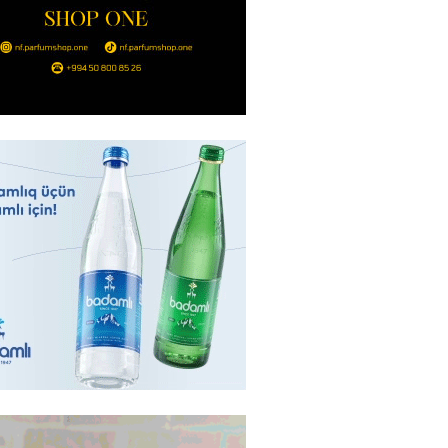
2026
- 14:00
141
in avtomobildə Paşinyana nə
2026
- 13:45
134
entdən Abel Məhərrəmovun oğlu
ğlı SƏRƏNCAM
2026
- 13:30
101
ntdən Xəzər Fərhadov ilə bağlı
NCAM
2026
- 13:15
80