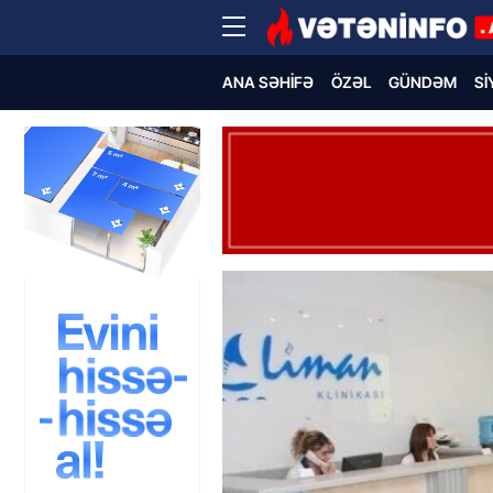
ANA SƏHIFƏ
ÖZƏL
GÜNDƏM
SI