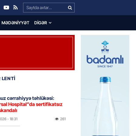
Search…
MƏDƏNIYYƏT
DIGƏR
 LENTİ
uz cərrahiyyə təhlükəsi:
sal Hospital”da sertifikatsız
skandalı
2026
- 18:31
261