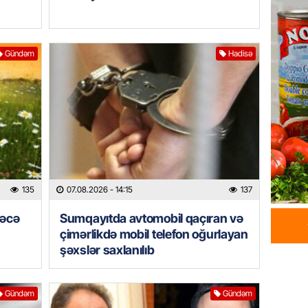
Azərba
yaradıl
07.08.
Gündəm
Hadisə
GÜNDƏM
Aytən 
verildi
07.08.
GÜNDƏM
Paşinya
135
07.08.2026
- 14:15
137
videos
07.08.
rəcə
Sumqayıtda avtomobil qaçıran və
çimərlikdə mobil telefon oğurlayan
HADISƏ
şəxslər saxlanılıb
Sabunç
dəyərin
şəxs sa
Gündəm
Gündəm