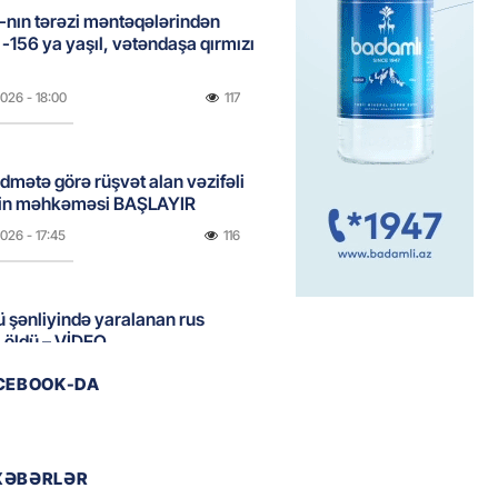
nın tərəzi məntəqələrindən
 -156 ya yaşıl, vətəndaşa qırmızı
2026
- 18:00
117
idmətə görə rüşvət alan vəzifəli
rin məhkəməsi BAŞLAYIR
2026
- 17:45
116
 şənliyində yaralanan rus
 öldü – VİDEO
2026
- 17:30
187
ACEBOOK-DA
ı qadının milyonluq mirası ilə
almaqal: 546 min manatı 20
XƏBƏRLƏR