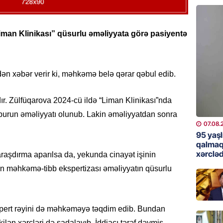
günə xə
07.08.
man Klinikası” qüsurlu əməliyyata görə pasiyentə
BANNER
Çin qız
07.08.
dən xəbər verir ki, məhkəmə belə qərar qəbul edib.
GÜNDƏM
dır. Zülfüqarova 2024-cü ildə “Liman Klinikası”nda
Ülviyyə
burun əməliyyatı olunub. Lakin əməliyyatdan sonra
07.08.
07.08.
95 yaşl
MANŞET
qalmaq
xərcləd
aşdırma aparılsa da, yekunda cinayət işinin
“Birgə 
əhəmiy
in məhkəmə-tibb ekspertizası əməliyyatın qüsurlu
07.08.
İDMAN
spert rəyini də məhkəməyə təqdim edib. Bundan
Albani
ilən xərcləri də sadalayıb. İddiaçı tərəf dəymiş