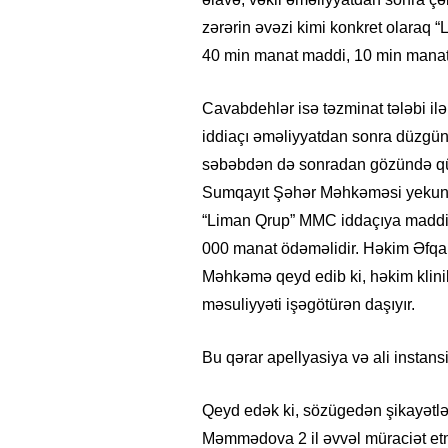
zərərin əvəzi kimi konkret olaraq
40 min manat maddi, 10 min manat 
Cavabdehlər isə təzminat tələbi il
iddiaçı əməliyyatdan sonra düzgün
səbəbdən də sonradan gözündə qüs
Sumqayıt Şəhər Məhkəməsi yekunda
“Liman Qrup” MMC iddaçıya maddi 
000 manat ödəməlidir. Həkim Əfqan
Məhkəmə qeyd edib ki, həkim klini
məsuliyyəti işəgötürən daşıyır.
Bu qərar apellyasiya və ali instan
Qeyd edək ki, sözügedən şikayətlə
Məmmədova 2 il əvvəl müraciət etmi