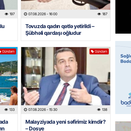
07.08.
197
07.08.2026
- 16:00
187
MANŞET
lu
Tovuzda qadın qətlə yetirildi –
Mişust
deyib?
Şübhəli qardaşı oğludur
07.08.
Gündəm
Gündəm
GÜNDƏM
Prezid
ilə ba
07.08.
GÜNDƏM
Prezide
SƏRƏ
133
07.08.2026
- 15:30
138
07.08.
yada
Malayziyada yeni səfirimiz kimdir?
ÖZƏL
ın
– Dosye