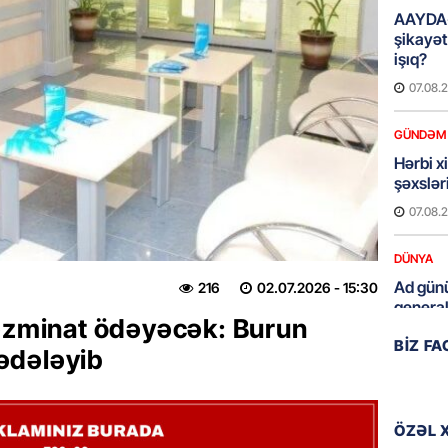
AAYDA-
şikayət
işıq?
07.08.
GÜNDƏM
Hərbi x
şəxslə
07.08.
DÜNYA
Ad günü
216
02.07.2026
- 15:30
general
təzminat ödəyəcək: Burun
07.08.
BIZ F
ədələyib
ÖZƏL
95 yaşl
bağlı q
ÖZƏL 