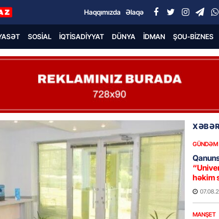
Haqqımızda
Əlaqə
YASƏT
SOSIAL
İQTISADIYYAT
DÜNYA
İDMAN
ŞOU-BIZNES
XƏBƏR
GÜNDƏM
Qanuns
“Univer
həkim 
07.08.
MANŞET