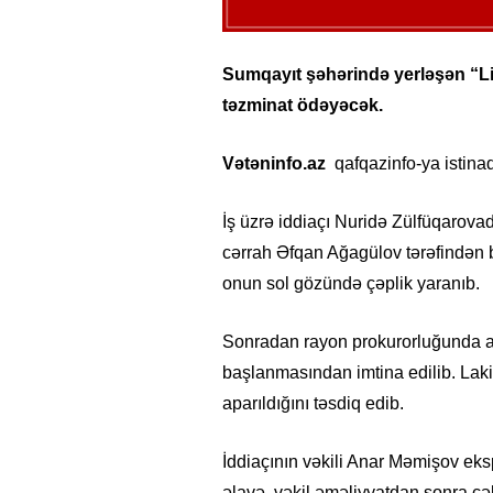
Sumqayıt şəhərində yerləşən “Li
təzminat ödəyəcək.
Vətəninfo.az
qafqazinfo-ya istina
İş üzrə iddiaçı Nuridə Zülfüqarova
cərrah Əfqan Ağagülov tərəfindən 
onun sol gözündə çəplik yaranıb.
Sonradan rayon prokurorluğunda ar
başlanmasından imtina edilib. Lak
aparıldığını təsdiq edib.
İddiaçının vəkili Anar Məmişov ek
əlavə, vəkil əməliyyatdan sonra çək