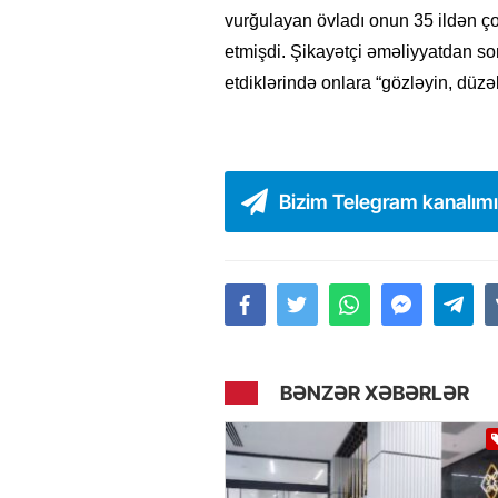
vurğulayan övladı onun 35 ildən ço
etmişdi. Şikayətçi əməliyyatdan s
etdiklərində onlara “gözləyin, düzə
Bizim Telegram kanalım
BƏNZƏR XƏBƏRLƏR