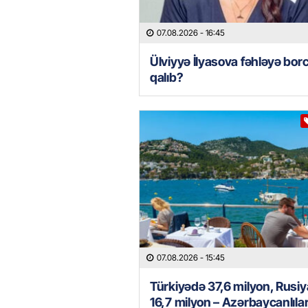
07.08.2026
- 16:45
Ülviyyə İlyasova fəhləyə borc
qalıb?
07.08.2026
- 15:45
Türkiyədə 37,6 milyon, Rusi
16,7 milyon – Azərbaycanlılar