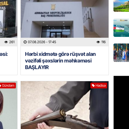
Azərbay
olacaq
07.08.
REKLAM
Birbank
261
07.08.2026
- 17:45
116
krediti
əsi:
Hərbi xidmətə görə rüşvət alan
07.08.
vəzifəli şəxslərin məhkəməsi
BAŞLAYIR
HADISƏ
Sumqay
çimərli
Gündəm
Hadisə
şəxslər
07.08.
GÜNDƏM
Kartdan
köçürmə