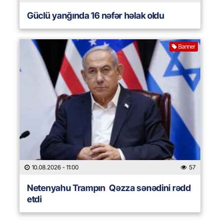
Güclü yanğında 16 nəfər həlak oldu
Banner
10.08.2026
- 11:00
57
Netenyahu Trampın Qəzza sənədini rədd
etdi