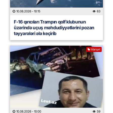
10.08.2026
- 10:15
63
F-16 qırıcıları Trampın qolf klubunun
üzərində uçuş məhdudiyyətlərini pozan
təyyarələri ələ keçirib
Manşet
10.08.2026
- 10:00
59