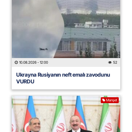
10.08.2026
- 12:00
52
Ukrayna Rusiyanın neft emalı zavodunu
VURDU
Manşet