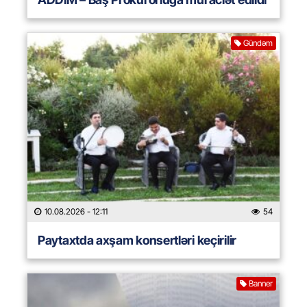
Gündəm
10.08.2026
- 12:11
54
Paytaxtda axşam konsertləri keçirilir
Banner