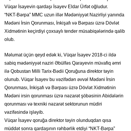
Vüqar İsayevin qardaşı İsayev Eldar Ürfət oğludur.
“NKT-Bərpa” MMC uzun illər Mədəniyyət Nazirliyi yanında
Mədəni İrsin Qorunması, İnkişafı və Bərpası üzrə Dövlət
Xidmətinin keçirdiyi çoxsaylı tender müsabiqələrində qalib
olub.
Məlumat üçün qeyd edək ki, Vüqar İsayev 2018-ci ildə
sabiq mədəniyyət naziri Əbülfəs Qarayevin müvafiq əmri
ilə Qobustan Milli Tarix-Bədii Qoruğuna direktor təyin
olunub. Vüqar İsayev bu vəzifədən əvvəl Mədəni İrsin
Qorunması, İnkişafı və Bərpası üzrə Dövlət Xidmətinin
Mədəni irsin qorunması üzrə nəzarət şöbəsinin Abidələrin
qorunması və texniki nəzarət sektorunun müdiri
vəzifəsində işləyib.
Vüqar İsayev qoruğa direktor təyin olunduqdan qısa
müddət sonra qardaşının rəhbərlik etdiyi “NKT-Bərpa”