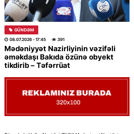
GÜNDƏM
08.07.2026
- 17:45
391
Mədəniyyət Nazirliyinin vəzifəli
əməkdaşı Bakıda özünə obyekt
tikdirib – Təfərrüat