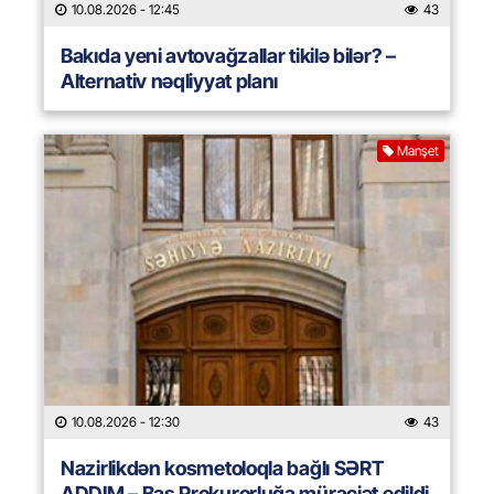
10.08.2026
- 12:45
43
Bakıda yeni avtovağzallar tikilə bilər? –
Alternativ nəqliyyat planı
Manşet
10.08.2026
- 12:30
43
Nazirlikdən kosmetoloqla bağlı SƏRT
ADDIM – Baş Prokurorluğa müraciət edildi