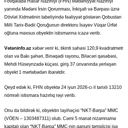
Fövqəladə Hallar Nazirliyi (FHN) Mədəniyyət Nazirliyi
yanında Mədəni İrsin Qorunması, İnkişafı və Bərpası üzrə
Dövlət Xidmətinin tabeliyində fəaliyyət göstərən Qobustan
Milli Tarix-Bədii Qoruğunun direktoru İsayev Vüqar Ürfət
oğluna məxsus obyektin istismarına icazə verib.
Vətəninfo.az
xəbər verir ki, tikinti sahəsi 120,9 kvadratmetr
olan və Bakı şəhəri, Binəqədi rayonu, Biləcəri qəsəbəsi,
Mehdi Hüseynzadə küçəsi, giriş 37 ünvanında yerləşən
obyekt 1 mərtəbədən ibarətdir.
Qeyd edək ki, FHN obyektə 24 iyun 2026-cı il tarixli 13210
nömrəli istismara hazırlıq rəyi verib.
Onu da bildirək ki, obyektin layihəçisi “NKT-Bərpa” MMC
(VÖEN – 1303487311) olub. Cəmi 5 manat nizamnamə
kapitalı olan “NKT-Bərpa” MMC-nin qanuni təmsilçisi isə