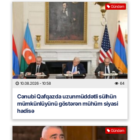
Gündəm
10.08.2026
- 10:58
64
Cənubi Qafqazda uzunmüddətli sülhün
mümkünlüyünü göstərən mühüm siyasi
hadisə
Gündəm