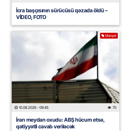
İcra başçısının sürücüsü qəzada öldü –
VİDEO, FOTO
Manşet
10.08.2026
- 09:45
70
İran meydan oxudu: ABŞ hücum etsə,
qətiyyətli cavab veriləcək