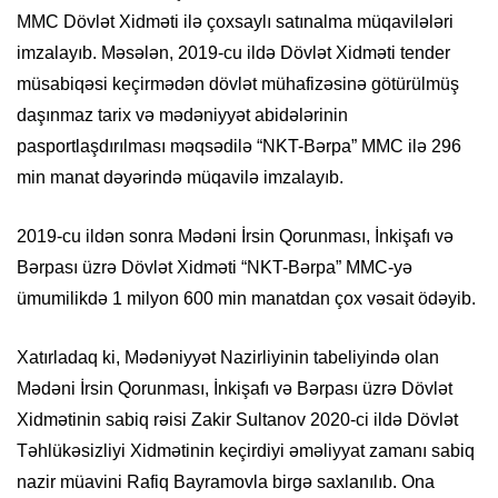
MMC Dövlət Xidməti ilə çoxsaylı satınalma müqavilələri
imzalayıb. Məsələn, 2019-cu ildə Dövlət Xidməti tender
müsabiqəsi keçirmədən dövlət mühafizəsinə götürülmüş
daşınmaz tarix və mədəniyyət abidələrinin
pasportlaşdırılması məqsədilə “NKT-Bərpa” MMC ilə 296
min manat dəyərində müqavilə imzalayıb.
2019-cu ildən sonra Mədəni İrsin Qorunması, İnkişafı və
Bərpası üzrə Dövlət Xidməti “NKT-Bərpa” MMC-yə
ümumilikdə 1 milyon 600 min manatdan çox vəsait ödəyib.
Xatırladaq ki, Mədəniyyət Nazirliyinin tabeliyində olan
Mədəni İrsin Qorunması, İnkişafı və Bərpası üzrə Dövlət
Xidmətinin sabiq rəisi Zakir Sultanov 2020-ci ildə Dövlət
Təhlükəsizliyi Xidmətinin keçirdiyi əməliyyat zamanı sabiq
nazir müavini Rafiq Bayramovla birgə saxlanılıb. Ona