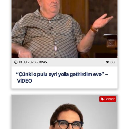
10.08.2026
- 10:45
60
“Çünki o pulu əyri yolla gətirirdim evə” –
VİDEO
Banner