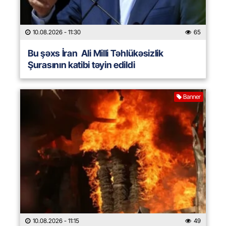
10.08.2026
- 11:30
65
Bu şəxs İran Ali Milli Təhlükəsizlik
Şurasının katibi təyin edildi
Banner
10.08.2026
- 11:15
49