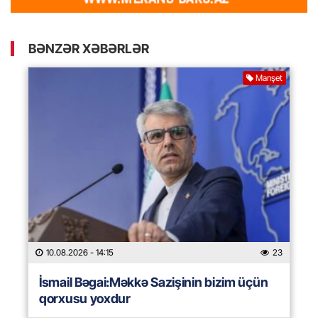
BƏNZƏR XƏBƏRLƏR
Manşet
10.08.2026
- 14:15
23
İsmail Bəgai:Məkkə Sazişinin bizim üçün
qorxusu yoxdur