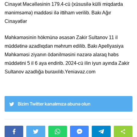
Cinayət Məcəlləsinin 179.4-cü (xüsusilə külli miqdarda
mənimsəmə) maddəsi ilə ittiham verilib. Bakı Ağır
Cinayətlər
Məhkəməsinin hökmünə əsasən Zakir Sultanov 11 il
müddətinə azadlıqdan məhrum edilib. Bakı Apellyasiya
Məhkəməsi ziyanın ödənilməsini nəzərə alaraq həbs
müddətini 5 il 6 aya endirib. 2024-cü ilin iyun ayında Zakir
Sultanov azadlığa buraxılıb.Yeniavaz.com
Bizim Twitter kanalımıza abunə olun