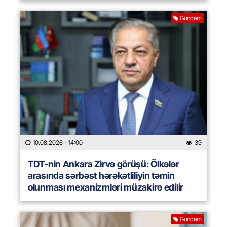
Gündəm
10.08.2026
- 14:00
39
TDT-nin Ankara Zirvə görüşü: Ölkələr
arasında sərbəst hərəkətliliyin təmin
olunması mexanizmləri müzakirə edilir
Gündəm