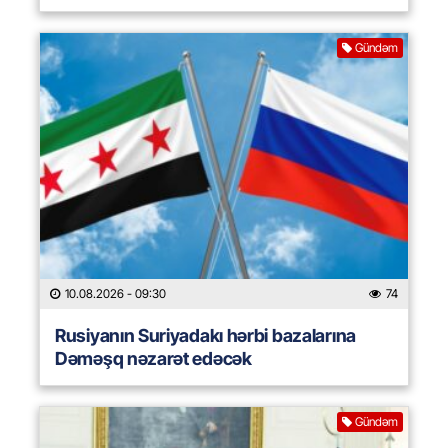
Gündəm
10.08.2026
- 09:30
74
Rusiyanın Suriyadakı hərbi bazalarına
Dəməşq nəzarət edəcək
Gündəm