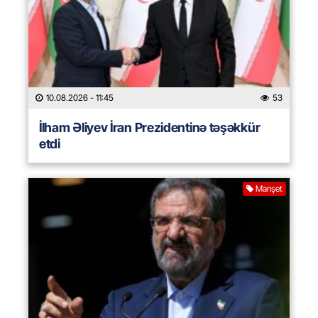
10.08.2026
- 11:45
53
İlham Əliyev İran Prezidentinə təşəkkür
etdi
Manşet