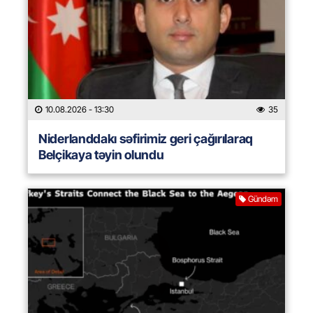
10.08.2026
- 13:30
35
Niderlanddakı səfirimiz geri çağırılaraq
Belçikaya təyin olundu
Gündəm