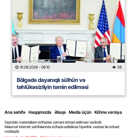
10.08.2026
- 06:10
58
Bölgədə dayanıqlı sülhün və
təhlükəsizliyin təmin edilməsi
Ana səhifə
Haqqımızda
Əlaqə
Media üçün
Köhnə versiya
Saytdakı materialların istifadəsi zamanı istinad edilməsi vacibdir.
Məlumat internet səhifələrində istifadə edildikdə hiperlink vasitəsi ilə istinad
mütləqdir.