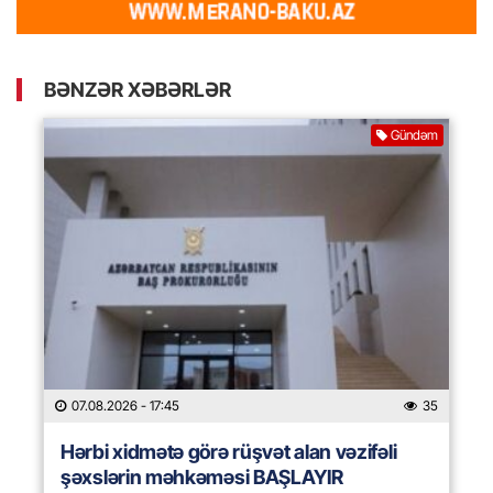
BƏNZƏR XƏBƏRLƏR
Gündəm
07.08.2026
- 17:45
35
Hərbi xidmətə görə rüşvət alan vəzifəli
şəxslərin məhkəməsi BAŞLAYIR