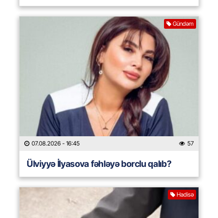
Gündəm
07.08.2026
- 16:45
57
Ülviyyə İlyasova fəhləyə borclu qalıb?
Hadisə