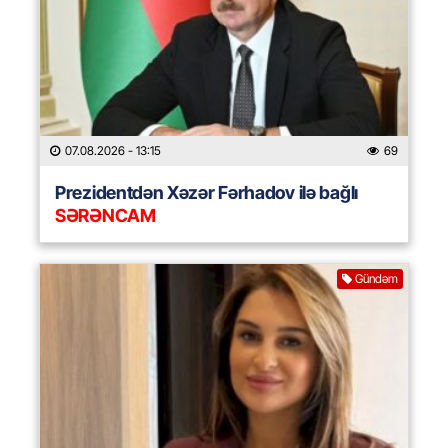
07.08.2026
- 13:15
69
Prezidentdən Xəzər Fərhadov ilə bağlı
SƏRƏNCAM
Gündəm