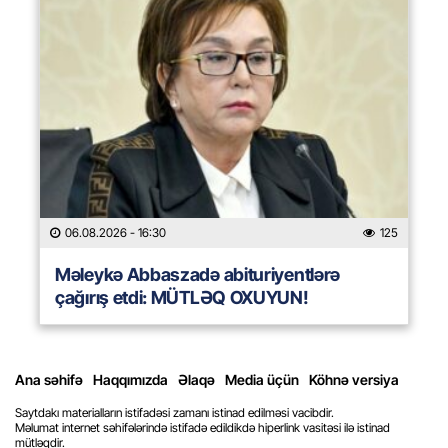
06.08.2026
- 16:30
125
Məleykə Abbaszadə abituriyentlərə
çağırış etdi: MÜTLƏQ OXUYUN!
Ana səhifə
Haqqımızda
Əlaqə
Media üçün
Köhnə versiya
Saytdakı materialların istifadəsi zamanı istinad edilməsi vacibdir.
Məlumat internet səhifələrində istifadə edildikdə hiperlink vasitəsi ilə istinad
mütləqdir.