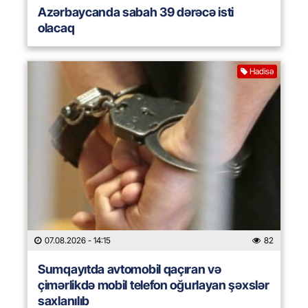
Azərbaycanda sabah 39 dərəcə isti
olacaq
Hadisə
07.08.2026
- 14:15
82
Sumqayıtda avtomobil qaçıran və
çimərlikdə mobil telefon oğurlayan şəxslər
saxlanılıb