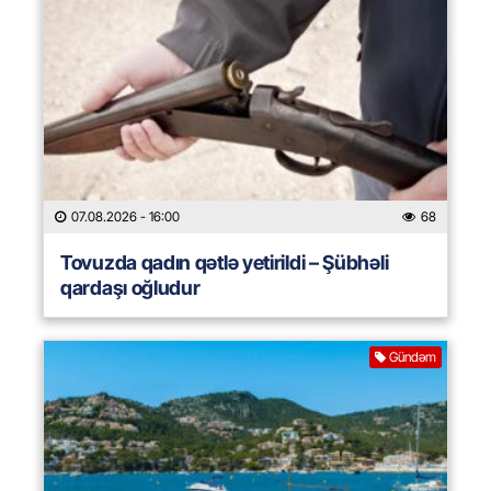
07.08.2026
- 16:00
68
Tovuzda qadın qətlə yetirildi – Şübhəli
qardaşı oğludur
Gündəm