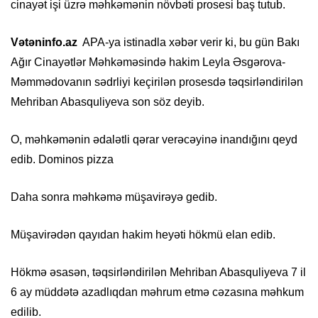
cinayət işi üzrə məhkəmənin növbəti prosesi baş tutub.
Vətəninfo.az
APA-ya istinadla xəbər verir ki, bu gün Bakı
Ağır Cinayətlər Məhkəməsində hakim Leyla Əsgərova-
Məmmədovanın sədrliyi keçirilən prosesdə təqsirləndirilən
Mehriban Abasquliyeva son söz deyib.
O, məhkəmənin ədalətli qərar verəcəyinə inandığını qeyd
edib. Dominos pizza
Daha sonra məhkəmə müşavirəyə gedib.
Müşavirədən qayıdan hakim heyəti hökmü elan edib.
Hökmə əsasən, təqsirləndirilən Mehriban Abasquliyeva 7 il
6 ay müddətə azadlıqdan məhrum etmə cəzasına məhkum
edilib.