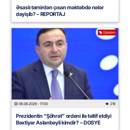
Əsaslı təmirdən çıxan məktəbdə nələr
dəyişib? – REPORTAJ
Gündəm
06.08.2026
- 17:00
219
Prezidentin “Şöhrət” ordeni ilə təltif etdiyi
Bəxtiyar Aslanbəyli kimdir? – DOSYE