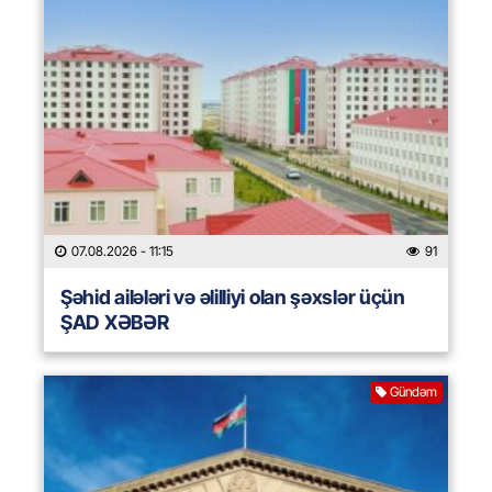
07.08.2026
- 11:15
91
Şəhid ailələri və əlilliyi olan şəxslər üçün
ŞAD XƏBƏR
Gündəm