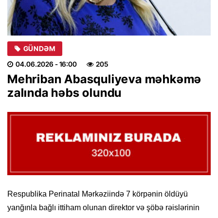
GÜNDƏM
04.06.2026
- 16:00
205
Mehriban Abasquliyeva məhkəmə
zalında həbs olundu
Respublika Perinatal Mərkəziində 7 körpənin öldüyü
yanğınla bağlı ittiham olunan direktor və şöbə rəislərinin