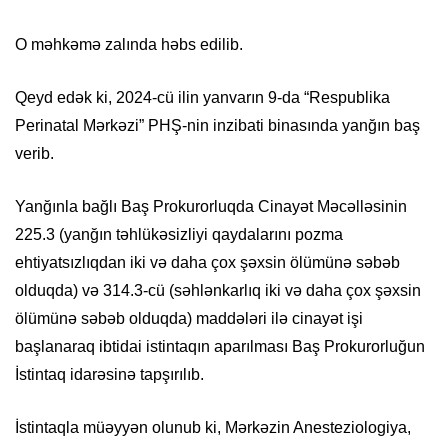
O məhkəmə zalında həbs edilib.
Qeyd edək ki, 2024-cü ilin yanvarın 9-da “Respublika
Perinatal Mərkəzi” PHŞ-nin inzibati binasında yanğın baş
verib.
Yanğınla bağlı Baş Prokurorluqda Cinayət Məcəlləsinin
225.3 (yanğın təhlükəsizliyi qaydalarını pozma
ehtiyatsızlıqdan iki və daha çox şəxsin ölümünə səbəb
olduqda) və 314.3-cü (səhlənkarlıq iki və daha çox şəxsin
ölümünə səbəb olduqda) maddələri ilə cinayət işi
başlanaraq ibtidai istintaqın aparılması Baş Prokurorluğun
İstintaq idarəsinə tapşırılıb.
İstintaqla müəyyən olunub ki, Mərkəzin Anesteziologiya,