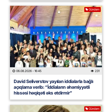
Gündəm
06.08.2026
- 16:45
231
David Seliverstov yayılan iddialarla bağlı
açıqlama verib: “İddiaların əhəmiyyətli
hissəsi həqiqəti əks etdirmir”
Gündəm