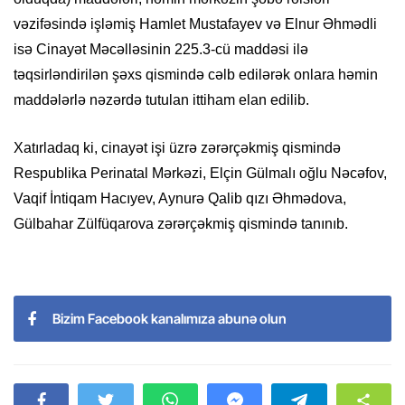
vəzifəsində işləmiş Hamlet Mustafayev və Elnur Əhmədli
isə Cinayət Məcəlləsinin 225.3-cü maddəsi ilə
təqsirləndirilən şəxs qismində cəlb edilərək onlara həmin
maddələrlə nəzərdə tutulan ittiham elan edilib.
Xatırladaq ki, cinayət işi üzrə zərərçəkmiş qismində
Respublika Perinatal Mərkəzi, Elçin Gülmalı oğlu Nəcəfov,
Vaqif İntiqam Hacıyev, Aynurə Qalib qızı Əhmədova,
Gülbahar Zülfüqarova zərərçəkmiş qismində tanınıb.
Bizim Facebook kanalımıza abunə olun