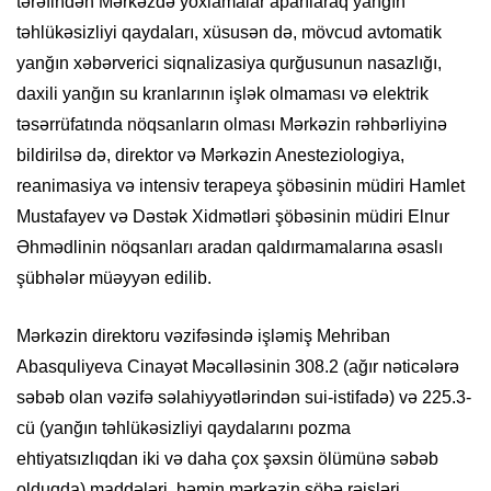
tərəfindən Mərkəzdə yoxlamalar aparılaraq yanğın
təhlükəsizliyi qaydaları, xüsusən də, mövcud avtomatik
yanğın xəbərverici siqnalizasiya qurğusunun nasazlığı,
daxili yanğın su kranlarının işlək olmaması və elektrik
təsərrüfatında nöqsanların olması Mərkəzin rəhbərliyinə
bildirilsə də, direktor və Mərkəzin Anesteziologiya,
reanimasiya və intensiv terapeya şöbəsinin müdiri Hamlet
Mustafayev və Dəstək Xidmətləri şöbəsinin müdiri Elnur
Əhmədlinin nöqsanları aradan qaldırmamalarına əsaslı
şübhələr müəyyən edilib.
Mərkəzin direktoru vəzifəsində işləmiş Mehriban
Abasquliyeva Cinayət Məcəlləsinin 308.2 (ağır nəticələrə
səbəb olan vəzifə səlahiyyətlərindən sui-istifadə) və 225.3-
cü (yanğın təhlükəsizliyi qaydalarını pozma
ehtiyatsızlıqdan iki və daha çox şəxsin ölümünə səbəb
olduqda) maddələri, həmin mərkəzin şöbə rəisləri