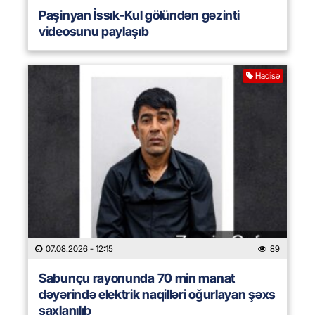
Paşinyan İssık-Kul gölündən gəzinti
videosunu paylaşıb
Hadisə
07.08.2026
- 12:15
89
Sabunçu rayonunda 70 min manat
dəyərində elektrik naqilləri oğurlayan şəxs
saxlanılıb