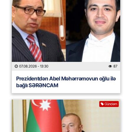
07.08.2026
- 13:30
87
Prezidentdən Abel Məhərrəmovun oğlu ilə
bağlı SƏRƏNCAM
Gündəm