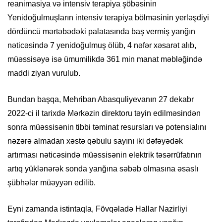
reanimasiya və intensiv terapiya şöbəsinin
Yenidoğulmuşların intensiv terapiya bölməsinin yerləşdiyi
dördüncü mərtəbədəki palatasında baş vermiş yanğın
nəticəsində 7 yenidoğulmuş ölüb, 4 nəfər xəsarət alıb,
müəssisəyə isə ümumilikdə 361 min manat məbləğində
maddi ziyan vurulub.
Bundan başqa, Mehriban Abasquliyevanın 27 dekabr
2022-ci il tarixdə Mərkəzin direktoru təyin edilməsindən
sonra müəssisənin tibbi təminat resursları və potensialını
nəzərə almadan xəstə qəbulu sayını iki dəfəyədək
artırması nəticəsində müəssisənin elektrik təsərrüfatının
artıq yüklənərək sonda yanğına səbəb olmasına əsaslı
şübhələr müəyyən edilib.
Eyni zamanda istintaqla, Fövqəladə Hallar Nazirliyi