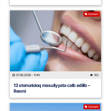
Gündəm
07.08.2026
- 11:45
102
13 stomatoloq məsuliyyətə cəlb edilib –
Rəsmi
Gündəm