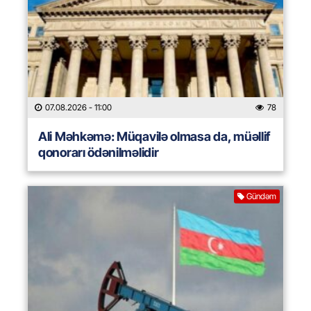
07.08.2026
- 11:00
78
Ali Məhkəmə: Müqavilə olmasa da, müəllif
qonorarı ödənilməlidir
Gündəm