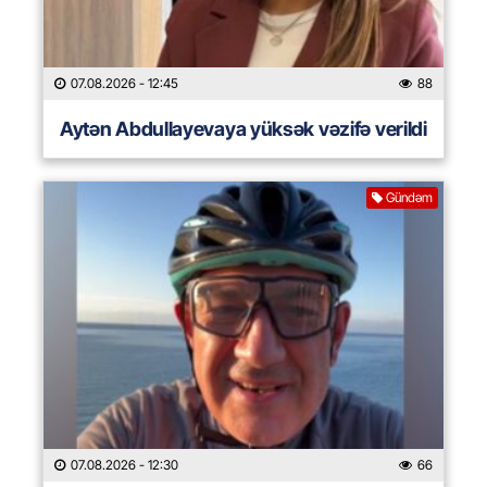
07.08.2026
- 12:45
88
Aytən Abdullayevaya yüksək vəzifə verildi
Gündəm
07.08.2026
- 12:30
66