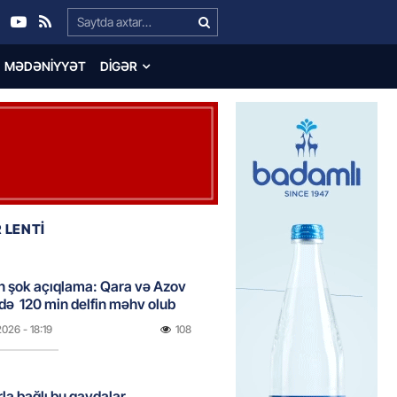
Search…
MƏDƏNIYYƏT
DIGƏR
 LENTİ
n şok açıqlama: Qara və Azov
də 120 min delfin məhv olub
2026
- 18:19
108
rla bağlı bu qaydalar