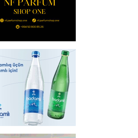
nt Əliyev 2 diplomatı geri çağırdı
2026
- 14:30
78
stin dənizdə batan qardaşı tələbə
2026
- 14:15
77
anın əmlakı müsadirə EDİLDİ
2026
- 14:00
79
a zibil qutusuna atılan 1 milyon
lotereya bileti iki günlük
dan sonra tapılıb
2026
- 13:45
68