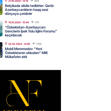
21.10.2024
- 13:15
944
Belçikada silsilə tədbirlər: Qərbi
Azərbaycanlıların haqq səsi
dünyaya çatdırılır
Star kartını indi sifariş
ağdlaşdırmanı komissiyasız
14.10.2024
- 15:44
1171
“Özbəkistan-Azərbaycan:
Gənclərin İpək Yolu İqlim Forumu”
2026
- 15:07
84
keçiriləcək
02.02.2024
- 13:00
1758
Mobil Məmmədov “Yeni
ntlikdə sədr müavinini AZCON
Özbəkistanın ulduzları” Milli
edəcək
Mükafatın aldı
2026
- 15:00
71
ycan Ukraynaya qaz tədarük
 hazırdır – Ceyhun Bayramov
2026
- 14:45
72