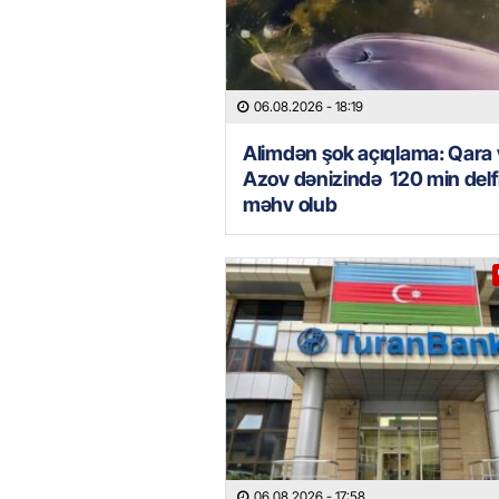
06.08.2026
- 18:19
Alimdən şok açıqlama: Qara
Azov dənizində 120 min delf
məhv olub
06.08.2026
- 17:58