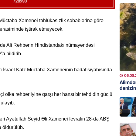
06.08.
GÜNDƏM
d Müctəba Xamenei təhlükəsizlik səbəblərinə görə
Preziden
ərasimində iştirak etməyəcək.
etdiyi 
DOSYE
arədə Ali Rəhbərin Hindistandakı nümayəndəsi
06.08.
a bildirib.
GÜNDƏM
David S
iri İsrael Katz Müctəba Xameneinin hədəf siyahısında
bağlı a
06.08.
əhəmiyy
Alimdə
dənizin
etdirmi
qçi ölkə rəhbərliyinə qarşı hər hansı bir təhdidin güclü
06.08.
ulayıb.
DÜNYA
hbəri Ayətullah Seyid Əli Xamenei fevralın 28-də ABŞ
Hakan F
əl-Şeyb
ə öldürülüb.
06.08.