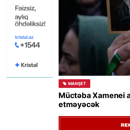
MANŞET
Müctəba Xamenei at
etməyəcək