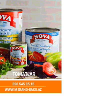
ə FACİƏ – Ər-arvad yanaraq
2026
- 13:30
80
İranla müharibəyə yox, sülhə
k verərdim
2026
- 13:15
80
ycan üzərindən Ermənistana
buğdası gedib
2026
- 13:00
81
qalma müddətinizi aşsanız,
də ABŞ-a girişinizə daimi
qoyula bilər