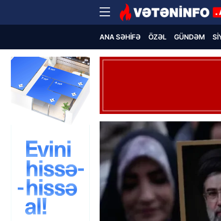
ANA SƏHIFƏ
ÖZƏL
GÜNDƏM
SI