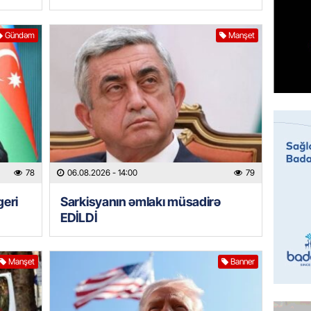
Prezide
06.08.
Gündəm
Manşet
GÜNDƏM
Jurnali
imiş
06.08.
MANŞET
Sarkisy
78
06.08.2026
- 14:00
79
06.08.
geri
Sarkisyanın əmlakı müsadirə
MANŞET
EDİLDİ
İtaliyad
avroluq 
axtarış
Manşet
Banner
06.08.