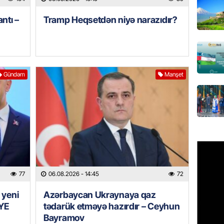
REKLAM
ntı –
Tramp Heqsetdən niyə narazıdır?
Birbank 
edin, n
edin
06.08.
Gündəm
Manşet
ÖLKƏ
Bu age
təyin 
06.08.
MANŞET
Azərba
77
06.08.2026
- 14:45
72
etməyə
06.08.
 yeni
Azərbaycan Ukraynaya qaz
YE
tədarük etməyə hazırdır – Ceyhun
GÜNDƏM
Bayramov