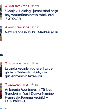
31.07.2026
- 20:35
572
ycanın UNESCO-dakı yeni
“Ganjavi Holding” jurnalistləri peşə
ndəsi kimdir? – DOSYE
bayramı münasibətilə təbrik etdi –
FOTOLAR
2026
- 16:00
77
01.08.2026
- 18:54
553
Naxçıvanda ilk DOST Mərkəzi açılır
ərimizi pozan 26 nəfər tutuldu
2026
- 15:45
80
OR
aşqırdıstan və Yaroslavldakı
30.05.2025
- 10:00
812
Laçında keçirilən üçtərəfli zirvə
mal zavodunu vurub
görüşü: Türk-İslam birliyinin
2026
güclənməsinin təzahürü
- 15:30
81
28.10.2024
- 14:35
1181
Ankarada Azərbaycan-Türkiyə
Gənclərinin Yaşıl Dünya Naminə
an Azərbaycanla bağlı tapşırıq
Həmrəylik Forumu keçirildi –
vali hərəkətə keçdi
FOTO/VİDEO
2026
- 15:15
84