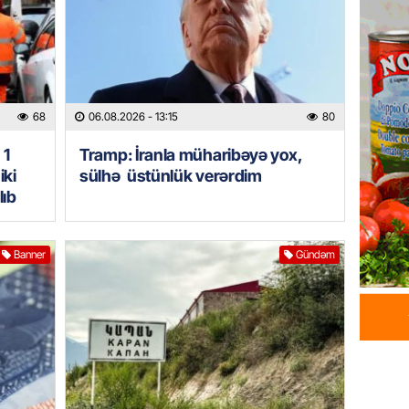
HADISƏ
Tərtərd
ÖLDÜ
06.08.
68
06.08.2026
- 13:15
80
BANNER
Tramp: 
 1
Tramp: İranla müharibəyə yox,
üstünlü
iki
sülhə üstünlük verərdim
06.08.
lıb
GÜNDƏM
Banner
Gündəm
Azərba
Rusiya 
06.08.
BANNER
ABŞ-da 
gələcək
qadağa 