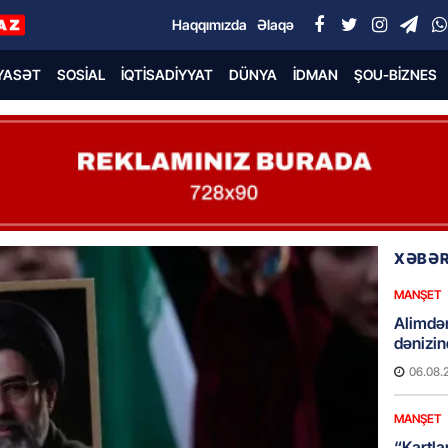
Haqqımızda
Əlaqə
YASƏT
SOSIAL
İQTISADIYYAT
DÜNYA
İDMAN
ŞOU-BIZNES
XƏBƏR
MANŞET
Alimdə
dənizin
06.08.
MANŞET
“Kartla