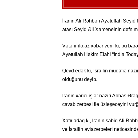
İranın Ali Rəhbəri Ayətullah Seyi
atası Seyid Əli Xameneinin dəfn m
Vətəninfo.az xəbər verir ki, bu b
Ayətullah Həkim Elahi “India Today”
Qeyd edək ki, İsrailin müdafiə naz
olduğunu deyib.
İranın xarici işlər naziri Abbas Əra
cavab zərbəsi ilə üzləşəcəyini vurğ
Xatırladaq ki, İranın sabiq Ali Rə
və İsrailin aviazərbələri nəticəsind