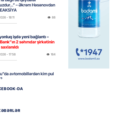
uzdur…” – Əkrəm Həsənovdan
REAKSİYA
2026
- 18:11
88
yonluq işdə yeni bağlantı –
Bank”ın 2 səhmdar şirkətinin
 saxlanıldı
2026
- 17:58
164
u”da avtomobillərdən kim pul
r?
2026
- 17:30
88
ACEBOOK-DA
təmirdən çıxan məktəbdə nələr
b? – REPORTAJ
XƏBƏRLƏR