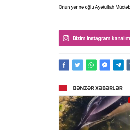
Onun yerinə oğlu Ayətullah Müctəb
Bizim Instagram kanalım
BƏNZƏR XƏBƏRLƏR