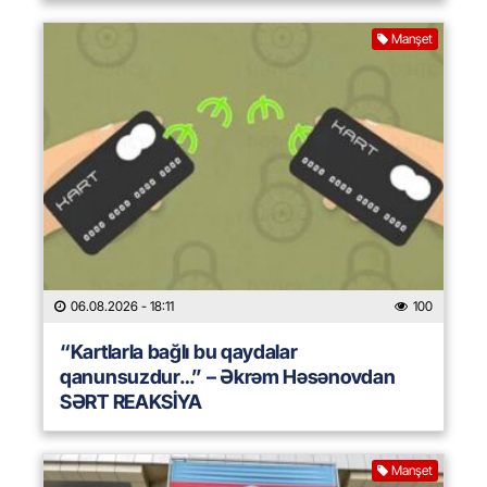
Manşet
06.08.2026
- 18:11
100
“Kartlarla bağlı bu qaydalar
qanunsuzdur…” – Əkrəm Həsənovdan
SƏRT REAKSİYA
Manşet