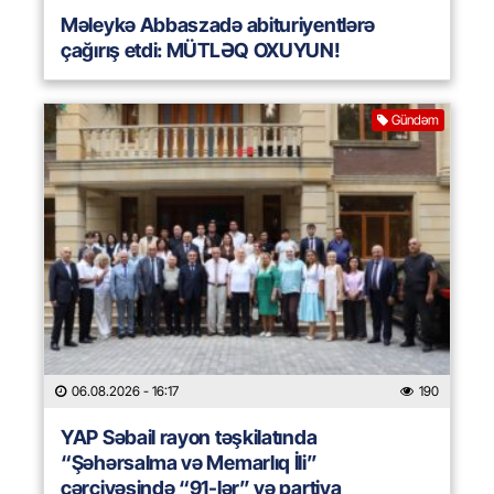
Məleykə Abbaszadə abituriyentlərə
çağırış etdi: MÜTLƏQ OXUYUN!
Gündəm
06.08.2026
- 16:17
190
YAP Səbail rayon təşkilatında
“Şəhərsalma və Memarlıq İli”
çərçivəsində “91-lər” və partiya