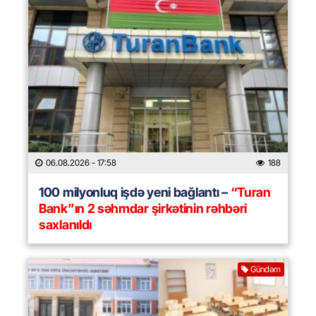
06.08.2026
- 17:58
188
100 milyonluq işdə yeni bağlantı –
“Turan
Bank”ın 2 səhmdar şirkətinin rəhbəri
saxlanıldı
Gündəm