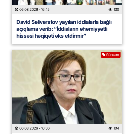
06.08.2026
- 16:45
130
David Seliverstov yayılan iddialarla bağlı
açıqlama verib: “İddiaların əhəmiyyətli
hissəsi həqiqəti əks etdirmir”
Gündəm
06.08.2026
- 16:30
104