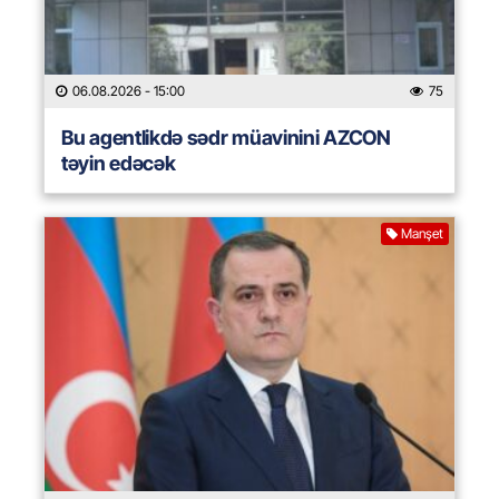
06.08.2026
- 15:00
75
Bu agentlikdə sədr müavinini AZCON
təyin edəcək
Manşet