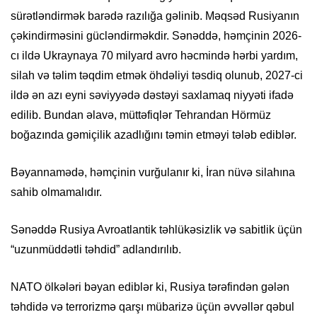
sürətləndirmək barədə razılığa gəlinib. Məqsəd Rusiyanın
çəkindirməsini gücləndirməkdir. Sənəddə, həmçinin 2026-
cı ildə Ukraynaya 70 milyard avro həcmində hərbi yardım,
silah və təlim təqdim etmək öhdəliyi təsdiq olunub, 2027-ci
ildə ən azı eyni səviyyədə dəstəyi saxlamaq niyyəti ifadə
edilib. Bundan əlavə, müttəfiqlər Tehrandan Hörmüz
boğazında gəmiçilik azadlığını təmin etməyi tələb ediblər.
Bəyannamədə, həmçinin vurğulanır ki, İran nüvə silahına
sahib olmamalıdır.
Sənəddə Rusiya Avroatlantik təhlükəsizlik və sabitlik üçün
“uzunmüddətli təhdid” adlandırılıb.
NATO ölkələri bəyan ediblər ki, Rusiya tərəfindən gələn
təhdidə və terrorizmə qarşı mübarizə üçün əvvəllər qəbul