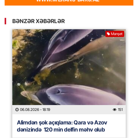
BƏNZƏR XƏBƏRLƏR
Manşet
06.08.2026
- 18:19
151
Alimdən şok açıqlama: Qara və Azov
dənizində 120 min delfin məhv olub