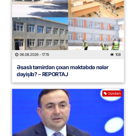
06.08.2026
- 17:15
108
Əsaslı təmirdən çıxan məktəbdə nələr
dəyişib? – REPORTAJ
Gündəm