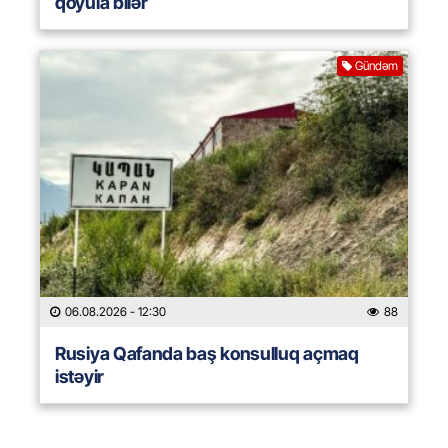
qoyula bilər
Gündəm
06.08.2026
- 12:30
88
Rusiya Qafanda baş konsulluq açmaq
istəyir