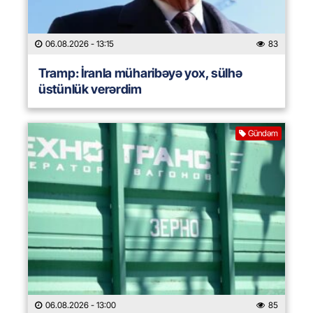
06.08.2026
- 13:15
83
Tramp: İranla müharibəyə yox, sülhə
üstünlük verərdim
Gündəm
06.08.2026
- 13:00
85