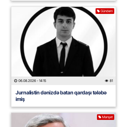
Gündəm
06.08.2026
- 14:15
81
Jurnalistin dənizdə batan qardaşı tələbə
imiş
Manşet