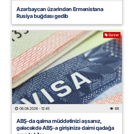
Azərbaycan üzərindən Ermənistana
Rusiya buğdası gedib
Banner
06.08.2026
- 12:45
68
ABŞ-da qalma müddətinizi aşsanız,
gələcəkdə ABŞ-a girişinizə daimi qadağa