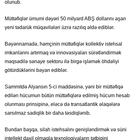
olunub.
Müttəfiqlər ümumi dəyəri 50 milyard ABŞ dollarını aşan
yeni tədarük müqavilələri üzrə razılıq əldə ediblər.
Bəyənnamadə, həmçinin müttəfiqlər kollektiv istehsal
imkanlarını artırmaq və innovasiyaları sürətləndirmək
məqsədilə sənaye sektoru ilə birgə işləmək öhdəliyi
götürdüklərini bəyan ediblər.
Sammitdə Alyansın 5-ci maddəsinə, yəni bir müttəfiqə
edilən hücumun bütün müttəfiqlərə edilmiş hücum hesab
olunması prinsipinə, eləcə də transatlantik əlaqələrə
sarsılmaz sadiqlik bir daha təsdiqlənib.
Bundan başqa, silah istehsalını genişləndirmək və süni
intellekt daxil olmaqla texnologiyaların tətbiqini