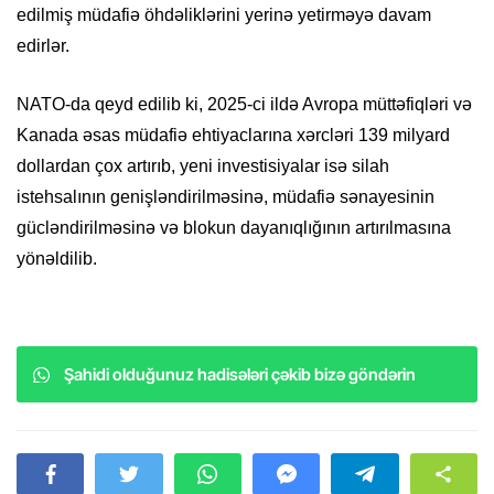
edilmiş müdafiə öhdəliklərini yerinə yetirməyə davam
edirlər.
NATO-da qeyd edilib ki, 2025-ci ildə Avropa müttəfiqləri və
Kanada əsas müdafiə ehtiyaclarına xərcləri 139 milyard
dollardan çox artırıb, yeni investisiyalar isə silah
istehsalının genişləndirilməsinə, müdafiə sənayesinin
gücləndirilməsinə və blokun dayanıqlığının artırılmasına
yönəldilib.
Şahidi olduğunuz hadisələri çəkib bizə göndərin