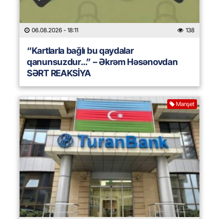
06.08.2026
- 18:11
138
“Kartlarla bağlı bu qaydalar
qanunsuzdur…” – Əkrəm Həsənovdan
SƏRT REAKSİYA
Manşet