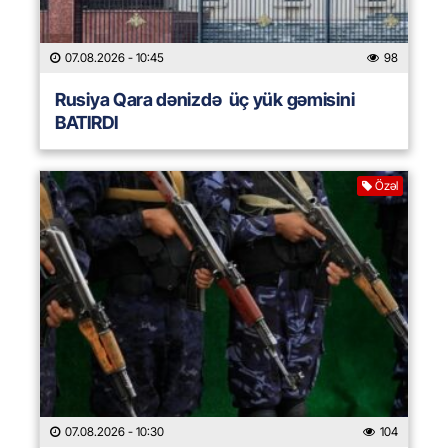
07.08.2026
- 10:45
98
Rusiya Qara dənizdə üç yük gəmisini
BATIRDI
Özəl
07.08.2026
- 10:30
104