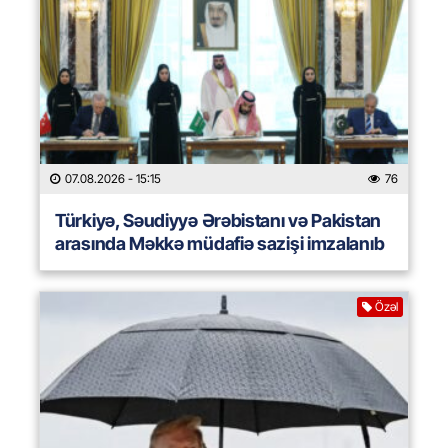
07.08.2026
- 15:15
76
Türkiyə, Səudiyyə Ərəbistanı və Pakistan
arasında Məkkə müdafiə sazişi imzalanıb
Özəl