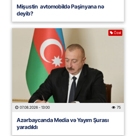
Mişustin avtomobildə Paşinyana nə
deyib?
Özəl
07.08.2026
- 13:00
75
Azərbaycanda Media və Yayım Şurası
yaradıldı