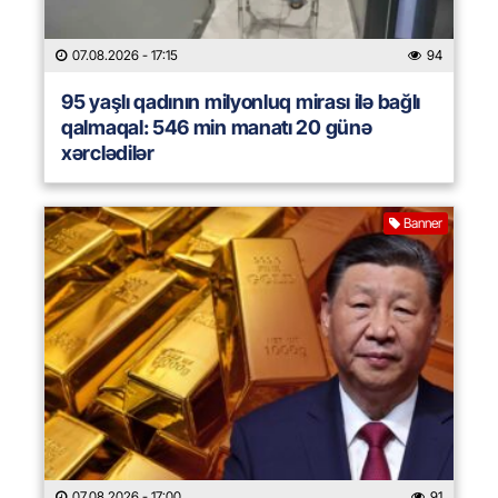
07.08.2026
- 17:15
94
95 yaşlı qadının milyonluq mirası ilə bağlı
qalmaqal: 546 min manatı 20 günə
xərclədilər
Banner
07.08.2026
- 17:00
91