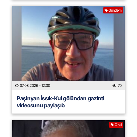
Gündəm
07.08.2026
- 12:30
70
Paşinyan İssık-Kul gölündən gəzinti
videosunu paylaşıb
Özəl