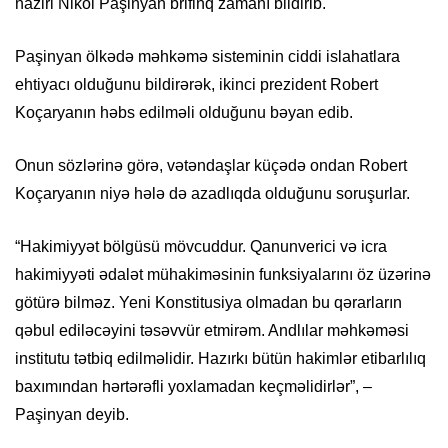
naziri Nikol Paşinyan brifinq zamanı bildirib.
Paşinyan ölkədə məhkəmə sisteminin ciddi islahatlara
ehtiyacı olduğunu bildirərək, ikinci prezident Robert
Koçaryanın həbs edilməli olduğunu bəyan edib.
Onun sözlərinə görə, vətəndaşlar küçədə ondan Robert
Koçaryanın niyə hələ də azadlıqda olduğunu soruşurlar.
“Hakimiyyət bölgüsü mövcuddur. Qanunverici və icra
hakimiyyəti ədalət mühakiməsinin funksiyalarını öz üzərinə
götürə bilməz. Yeni Konstitusiya olmadan bu qərarların
qəbul ediləcəyini təsəvvür etmirəm. Andlılar məhkəməsi
institutu tətbiq edilməlidir. Hazırkı bütün hakimlər etibarlılıq
baxımından hərtərəfli yoxlamadan keçməlidirlər”, –
Paşinyan deyib.