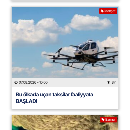
Manşet
07.08.2026
- 10:00
87
Bu ölkədə uçan taksilər fəaliyyətə
BAŞLADI
Banner