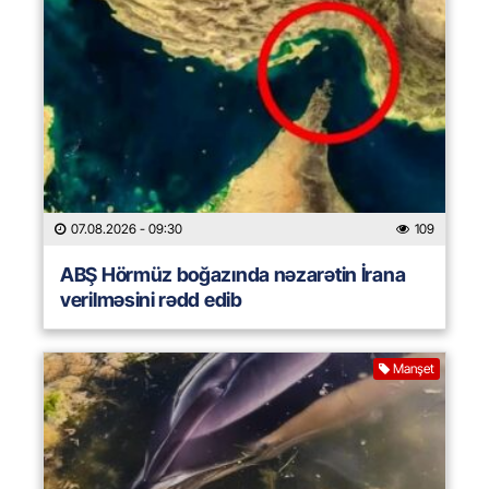
07.08.2026
- 09:30
109
ABŞ Hörmüz boğazında nəzarətin İrana
verilməsini rədd edib
Manşet