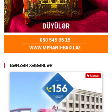
BƏNZƏR XƏBƏRLƏR
Manşet