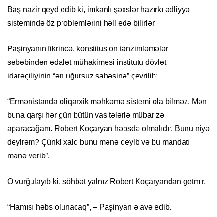
Baş nazir qeyd edib ki, imkanlı şəxslər hazırkı ədliyyə
sistemində öz problemlərini həll edə bilirlər.
Paşinyanın fikrincə, konstitusion tənzimləmələr
səbəbindən ədalət mühakiməsi institutu dövlət
idarəçiliyinin “ən uğursuz sahəsinə” çevrilib:
“Ermənistanda oliqarxik məhkəmə sistemi ola bilməz. Mən
buna qarşı hər gün bütün vasitələrlə mübarizə
aparacağam. Robert Koçaryan həbsdə olmalıdır. Bunu niyə
deyirəm? Çünki xalq bunu mənə deyib və bu mandatı
mənə verib”.
O vurğulayıb ki, söhbət yalnız Robert Koçaryandan getmir.
“Hamısı həbs olunacaq”, – Paşinyan əlavə edib.