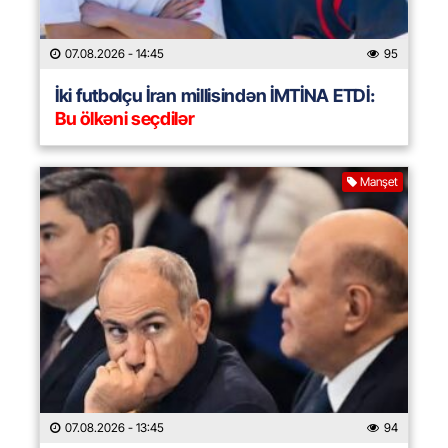
07.08.2026
- 14:45
95
İki futbolçu İran millisindən İMTİNA ETDİ:
Bu ölkəni seçdilər
Manşet
07.08.2026
- 13:45
94