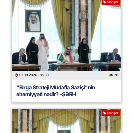
Manşet
07.08.2026
- 16:30
76
“Birgə Strateji Müdafiə Sazişi”nin
əhəmiyyəti nədir? -ŞƏRH
Manşet