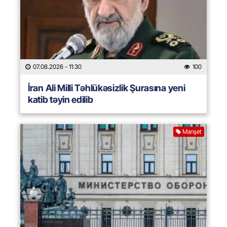
07.08.2026
- 11:30
100
İran Ali Milli Təhlükəsizlik Şurasına yeni
katib təyin edilib
Manşet