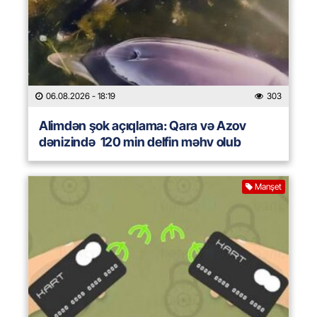
06.08.2026
- 18:19
303
Alimdən şok açıqlama: Qara və Azov
dənizində 120 min delfin məhv olub
Manşet