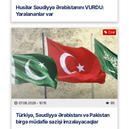
Husilər Səudiyyə Ərəbistanını VURDU:
Yaralananlar var
Özəl
07.08.2026
- 10:15
95
Türkiyə, Səudiyyə Ərəbistanı və Pakistan
birgə müdafiə sazişi imzalayacaqlar