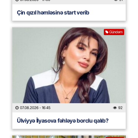
Çin qızıl həmləsinə start verib
Gündəm
07.08.2026
- 16:45
92
Ülviyyə İlyasova fəhləyə borclu qalıb?