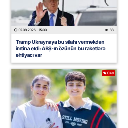
07.08.2026
- 15:00
88
Tramp Ukraynaya bu silahı verməkdən
imtina etdi: ABŞ-ın özünün bu raketlərə
ehtiyacı var
Özəl