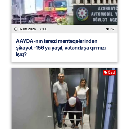
07.08.2026
- 18:00
62
AAYDA-nın tərəzi məntəqələrindən
şikayət -156 ya yaşıl, vətəndaşa qırmızı
işıq?
Özəl