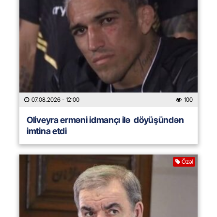
07.08.2026
- 12:00
100
Oliveyra erməni idmançı ilə döyüşündən
imtina etdi
Özəl