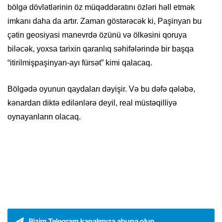
bölgə dövlətlərinin öz müqəddəratını özləri həll etmək
imkanı daha da artır. Zaman göstərəcək ki, Paşinyan bu
çətin geosiyasi manevrdə özünü və ölkəsini qoruya
biləcək, yoxsa tarixin qaranlıq səhifələrində bir başqa
“itirilmişpaşinyan-ayı fürsət” kimi qalacaq.
Bölgədə oyunun qaydaları dəyişir. Və bu dəfə qələbə,
kənardan diktə edilənlərə deyil, real müstəqilliyə
oynayanların olacaq.
Bizim Telegram kanalımıza abunə olun