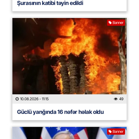
Şurasının katibi təyin edildi
Banner
10.08.2026
- 11:15
49
Güclü yanğında 16 nəfər həlak oldu
Banner