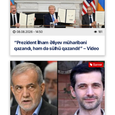
08.08.2026
- 14:50
181
“Prezident İlham Əliyev müharibəni
qazandı, həm də sülhü qazandı!” – Video
Banner