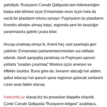
şahidiyik. Rusiyanın Cənubi Qafqazda tam hökmranlığını
bərpa edə bilməsi üçün Ermənistan onun üçün hələ də
vacib bir plasdarm rolunu oynayır. Paşinyanın bu plasdarmı
Kremlin əlindən almaq istəyi, regionda yeni bir tarazlığın
yaranmasına gətirib çıxara bilər.
Ancaq unutmaq olmaz ki, Kreml heç vaxt asanlıqla geri
çəkilmir. Ermənistan parlamentarizmindən sui-istifadə
edərək, daxili qarışıqlıq yaratmaq və Paşinyanı qanuni
yollarla “sıradan çıxarmaq” Moskva üçün ənənəvi və
effektiv üsuldur. Buna görə də, İrəvanın atacağı hər addım,
qəbul edəcəyi hər qanuni qərar regionun gələcək xəritəsini
cızan əsas faktor olacaq.
Vətəninfo.az
olaraq biz bu prosesləri diqqətlə izləyirik.
Çünki Cənubi Qafqazda “Rusiyanın kölgəsi” azaldıqca,