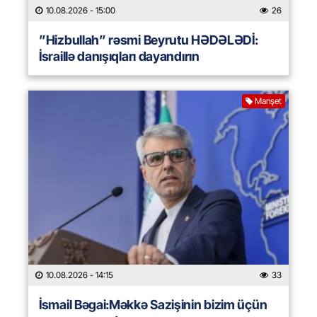
10.08.2026
- 15:00
26
”Hizbullah” rəsmi Beyrutu HƏDƏLƏDİ:
İsraillə danışıqları dayandırın
Manşet
10.08.2026
- 14:15
33
İsmail Bəgai:Məkkə Sazişinin bizim üçün