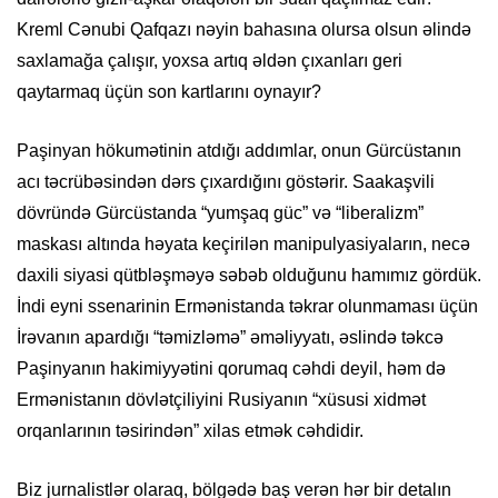
Kreml Cənubi Qafqazı nəyin bahasına olursa olsun əlində
saxlamağa çalışır, yoxsa artıq əldən çıxanları geri
qaytarmaq üçün son kartlarını oynayır?
Paşinyan hökumətinin atdığı addımlar, onun Gürcüstanın
acı təcrübəsindən dərs çıxardığını göstərir. Saakaşvili
dövründə Gürcüstanda “yumşaq güc” və “liberalizm”
maskası altında həyata keçirilən manipulyasiyaların, necə
daxili siyasi qütbləşməyə səbəb olduğunu hamımız gördük.
İndi eyni ssenarinin Ermənistanda təkrar olunmaması üçün
İrəvanın apardığı “təmizləmə” əməliyyatı, əslində təkcə
Paşinyanın hakimiyyətini qorumaq cəhdi deyil, həm də
Ermənistanın dövlətçiliyini Rusiyanın “xüsusi xidmət
orqanlarının təsirindən” xilas etmək cəhdidir.
Biz jurnalistlər olaraq, bölgədə baş verən hər bir detalın