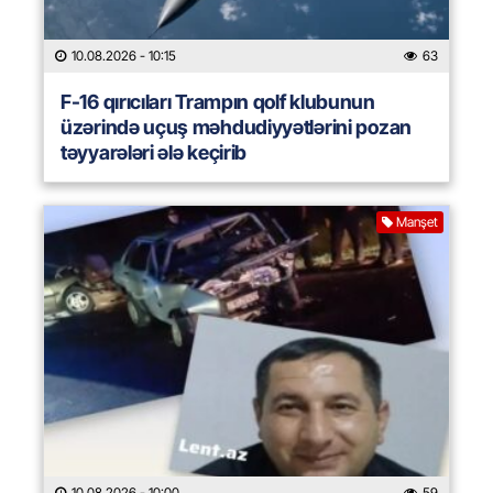
10.08.2026
- 10:15
63
F-16 qırıcıları Trampın qolf klubunun
üzərində uçuş məhdudiyyətlərini pozan
təyyarələri ələ keçirib
Manşet
10.08.2026
- 10:00
59