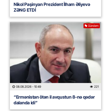
Nikol Paşinyan Prezident İlham Əliyevə
ZƏNG ETDİ
Gündəm
08.08.2026
- 10:49
221
“Ermənistan ötən il avqustun 8-nə qədər
dalanda idi”