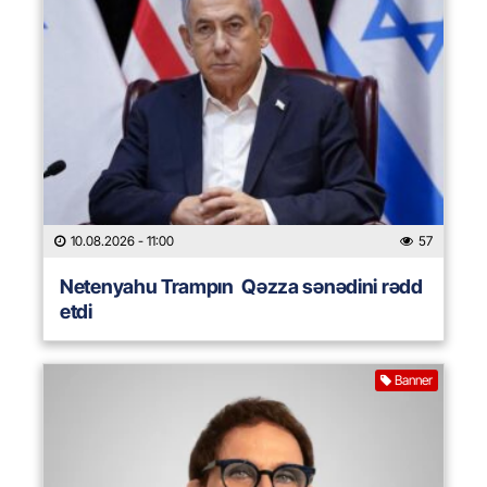
10.08.2026
- 11:00
57
Netenyahu Trampın Qəzza sənədini rədd
etdi
Banner