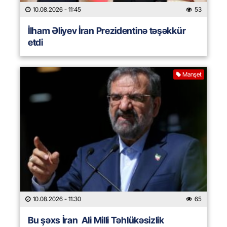
10.08.2026
- 11:45
53
İlham Əliyev İran Prezidentinə təşəkkür
etdi
Manşet
10.08.2026
- 11:30
65
Bu şəxs İran Ali Milli Təhlükəsizlik