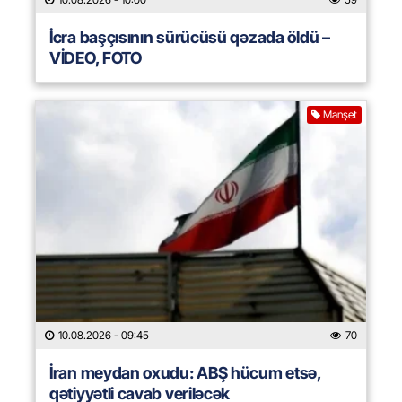
İcra başçısının sürücüsü qəzada öldü –
VİDEO, FOTO
Manşet
10.08.2026
- 09:45
70
İran meydan oxudu: ABŞ hücum etsə,
qətiyyətli cavab veriləcək