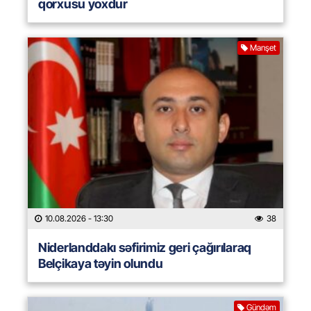
qorxusu yoxdur
Manşet
10.08.2026
- 13:30
38
Niderlanddakı səfirimiz geri çağırılaraq
Belçikaya təyin olundu
Gündəm