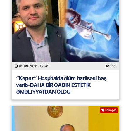
09.08.2026
- 08:49
331
“Kəpəz” Hospitalda ölüm hadisəsi baş
verib-DAHA BİR QADIN ESTETİK
ƏMƏLİYYATDAN ÖLDÜ
Manşet