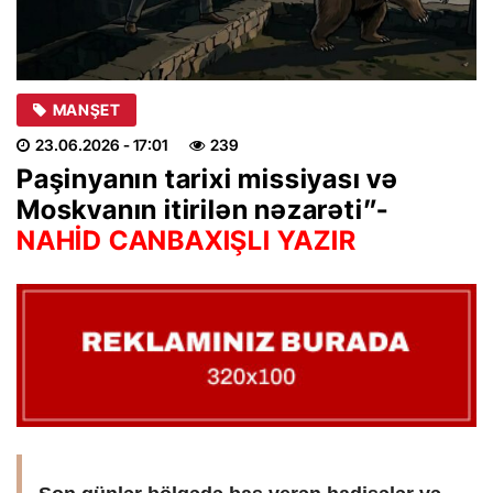
MANŞET
23.06.2026
- 17:01
239
Paşinyanın tarixi missiyası və
Moskvanın itirilən nəzarəti”-
NAHİD CANBAXIŞLI YAZIR