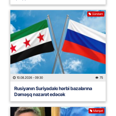
Gündəm
10.08.2026
- 09:30
75
Rusiyanın Suriyadakı hərbi bazalarına
Dəməşq nəzarət edəcək
Manşet