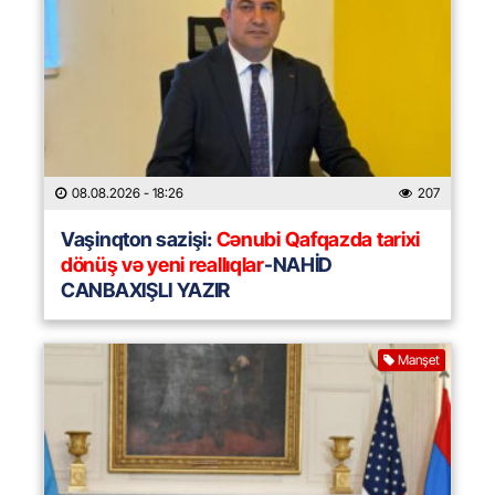
08.08.2026
- 18:26
207
Vaşinqton sazişi:
Cənubi Qafqazda tarixi
dönüş və yeni reallıqlar
-NAHİD
CANBAXIŞLI YAZIR
Manşet