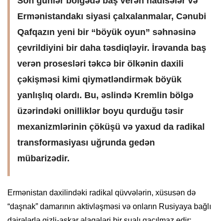
Son günlər bölgədə baş verən hadisələr və
Ermənistandakı siyasi çalxalanmalar, Cənubi
Qafqazın yeni bir “böyük oyun” səhnəsinə
çevrildiyini bir daha təsdiqləyir. İrəvanda baş
verən prosesləri təkcə bir ölkənin daxili
çəkişməsi kimi qiymətləndirmək böyük
yanlışlıq olardı. Bu, əslində Kremlin bölgə
üzərindəki onilliklər boyu qurduğu təsir
mexanizmlərinin çöküşü və yaxud da radikal
transformasiyası uğrunda gedən
mübarizədir.
Ermənistan daxilindəki radikal qüvvələrin, xüsusən də
“daşnak” damarının aktivləşməsi və onların Rusiyaya bağlı
dairələrlə gizli-aşkar əlaqələri bir sualı qaçılmaz edir: