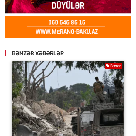
BƏNZƏR XƏBƏRLƏR
Banner