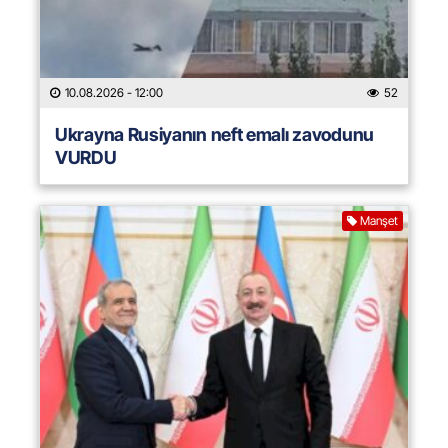
10.08.2026
- 12:00
52
Ukrayna Rusiyanın neft emalı zavodunu
VURDU
Manşet