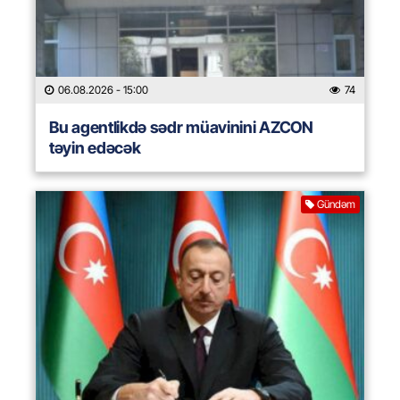
06.08.2026
- 15:00
74
Bu agentlikdə sədr müavinini AZCON
təyin edəcək
Gündəm