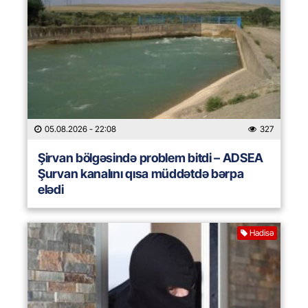
05.08.2026
- 22:08
327
Şirvan bölgəsində problem bitdi – ADSEA
Şurvan kanalını qısa müddətdə bərpa
elədi
Hadisə