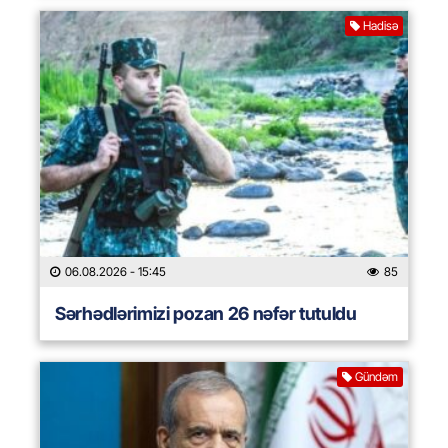
Hadisə
06.08.2026
- 15:45
85
Sərhədlərimizi pozan 26 nəfər tutuldu
Gündəm