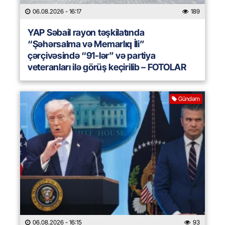
06.08.2026
- 16:17
189
YAP Səbail rayon təşkilatında
“Şəhərsalma və Memarlıq İli”
çərçivəsində “91-lər” və partiya
veteranları ilə görüş keçirilib – FOTOLAR
Gündəm
06.08.2026
- 16:15
93