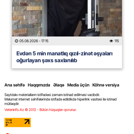
05.08.2026
- 17:15
115
Evdən 5 min manatlıq qızıl-zinət əşyaları
oğurlayan şəxs saxlanılıb
Ana səhifə
Haqqımızda
Əlaqə
Media üçün
Köhnə versiya
Saytdakı materialların istifadəsi zamanı istinad edilməsi vacibdir.
Məlumat internet səhifələrində istifadə edildikdə hiperlink vasitəsi ilə istinad
mütləqdir.
Veteninfo.Az © 2012 - Bütün hüquqları qorunur.