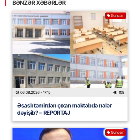
BƏNZƏR XƏBƏRLƏR
Gündəm
06.08.2026
- 17:15
108
Əsaslı təmirdən çıxan məktəbdə nələr
dəyişib? – REPORTAJ
Gündəm