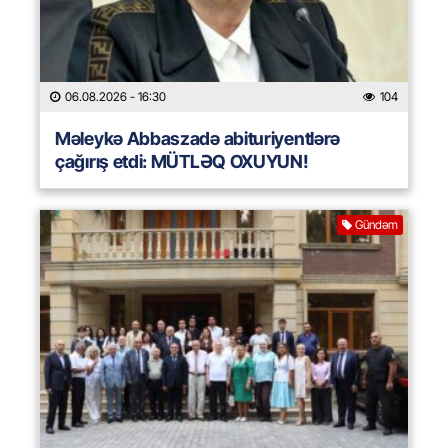
06.08.2026
- 16:30
104
Məleykə Abbaszadə abituriyentlərə
çağırış etdi: MÜTLƏQ OXUYUN!
Gündəm