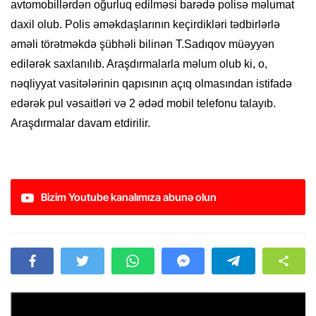
avtomobillərdən oğurluq edilməsi barədə polisə məlumat
daxil olub. Polis əməkdaşlarının keçirdikləri tədbirlərlə
əməli törətməkdə şübhəli bilinən T.Sadıqov müəyyən
edilərək saxlanılıb. Araşdırmalarla məlum olub ki, o,
nəqliyyat vasitələrinin qapısının açıq olmasından istifadə
edərək pul vəsaitləri və 2 ədəd mobil telefonu talayıb.
Araşdırmalar davam etdirilir.
Bizim Youtube kanalımıza abunə olun