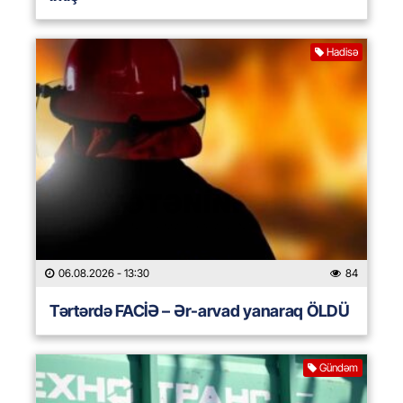
Hadisə
06.08.2026
- 13:30
84
Tərtərdə FACİƏ – Ər-arvad yanaraq ÖLDÜ
Gündəm