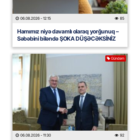
06.08.2026
- 12:15
85
Hamımız niyə davamlı olaraq yorğunuq –
Səbəbini biləndə ŞOKA DÜŞƏCƏKSİNİZ
Gündəm
06.08.2026
- 11:30
92