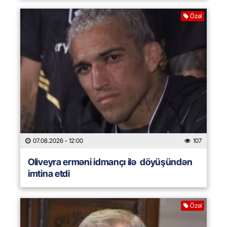
Özəl
07.08.2026
- 12:00
107
Oliveyra erməni idmançı ilə döyüşündən
imtina etdi
Özəl