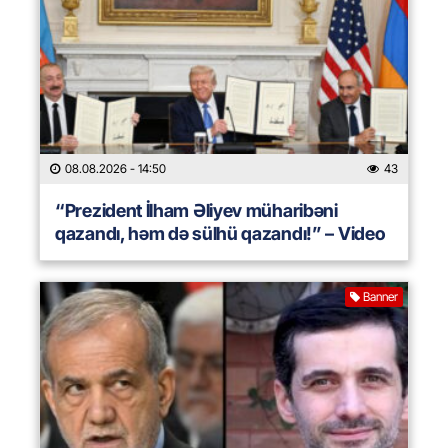
08.08.2026
- 14:50
43
“Prezident İlham Əliyev müharibəni
qazandı, həm də sülhü qazandı!” – Video
Banner