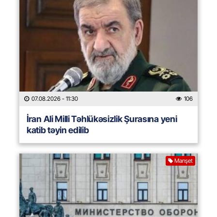
07.08.2026
- 11:30
106
İran Ali Milli Təhlükəsizlik Şurasına yeni
katib təyin edilib
Manşet