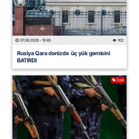
07.08.2026
- 10:45
102
Rusiya Qara dənizdə üç yük gəmisini
BATIRDI
Özəl