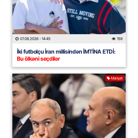
07.08.2026
- 14:45
159
İki futbolçu İran millisindən İMTİNA ETDİ:
Bu ölkəni seçdilər
Manşet