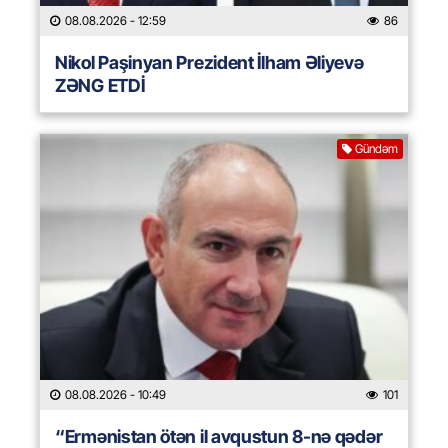
08.08.2026
- 12:59
86
Nikol Paşinyan Prezident İlham Əliyevə
ZƏNG ETDİ
Gündəm
08.08.2026
- 10:49
101
“Ermənistan ötən il avqustun 8-nə qədər