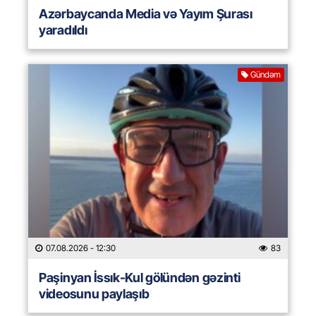
Azərbaycanda Media və Yayım Şurası
yaradıldı
Gündəm
07.08.2026
- 12:30
83
Paşinyan İssık-Kul gölündən gəzinti
videosunu paylaşıb