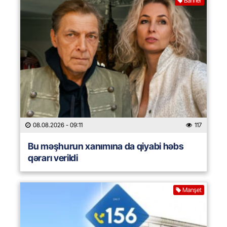
Banner
08.08.2026
- 09:11
117
Bu məşhurun xanımına da qiyabi həbs
qərarı verildi
Manşet