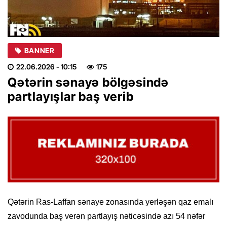
BANNER
22.06.2026
- 10:15
175
Qətərin sənayə bölgəsində
partlayışlar baş verib
Qətərin Ras-Laffan sənaye zonasında yerləşən qaz emalı
zavodunda baş verən partlayış nəticəsində azı 54 nəfər