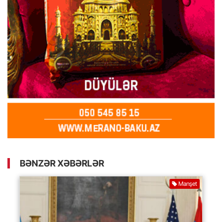
BƏNZƏR XƏBƏRLƏR
Manşet