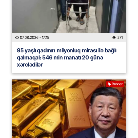
07.08.2026
- 17:15
271
95 yaşlı qadının milyonluq mirası ilə bağlı
qalmaqal: 546 min manatı 20 günə
xərclədilər
Banner