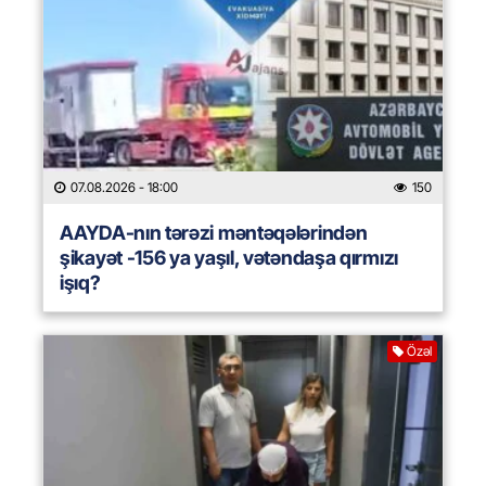
07.08.2026
- 18:00
150
AAYDA-nın tərəzi məntəqələrindən
şikayət -156 ya yaşıl, vətəndaşa qırmızı
işıq?
Özəl