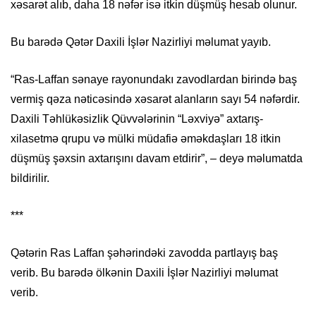
xəsarət alıb, daha 18 nəfər isə itkin düşmüş hesab olunur.
Bu barədə Qətər Daxili İşlər Nazirliyi məlumat yayıb.
“Ras-Laffan sənaye rayonundakı zavodlardan birində baş
vermiş qəza nəticəsində xəsarət alanların sayı 54 nəfərdir.
Daxili Təhlükəsizlik Qüvvələrinin “Ləxviyə” axtarış-
xilasetmə qrupu və mülki müdafiə əməkdaşları 18 itkin
düşmüş şəxsin axtarışını davam etdirir”, – deyə məlumatda
bildirilir.
***
Qətərin Ras Laffan şəhərindəki zavodda partlayış baş
verib. Bu barədə ölkənin Daxili İşlər Nazirliyi məlumat
verib.