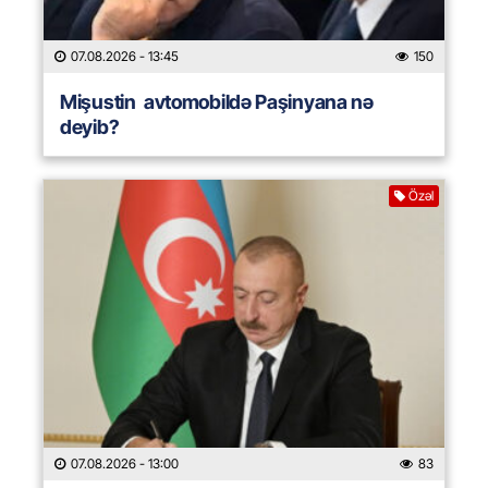
07.08.2026
- 13:45
150
Mişustin avtomobildə Paşinyana nə
deyib?
Özəl
07.08.2026
- 13:00
83