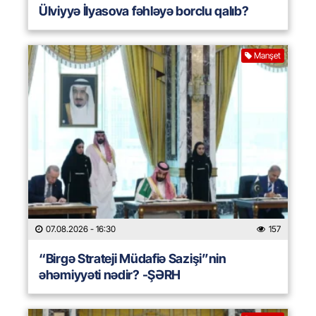
Ülviyyə İlyasova fəhləyə borclu qalıb?
Manşet
07.08.2026
- 16:30
157
“Birgə Strateji Müdafiə Sazişi”nin
əhəmiyyəti nədir? -ŞƏRH