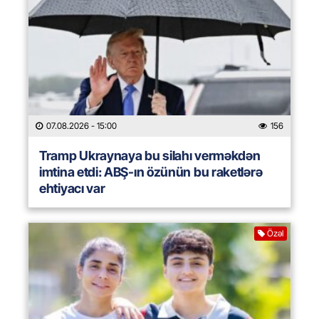
07.08.2026
- 15:00
156
Tramp Ukraynaya bu silahı verməkdən
imtina etdi: ABŞ-ın özünün bu raketlərə
ehtiyacı var
Özəl