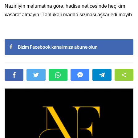
Nazirliyin məlumatına görə, hadisə nəticəsində heç kim
xəsarət almayıb. Təhlükəli maddə sızması aşkar edilməyib.
Bizim Facebook kanalımıza abunə olun