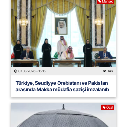
Manşet
07.08.2026
- 15:15
146
Türkiyə, Səudiyyə Ərəbistanı və Pakistan
arasında Məkkə müdafiə sazişi imzalanıb
Özəl