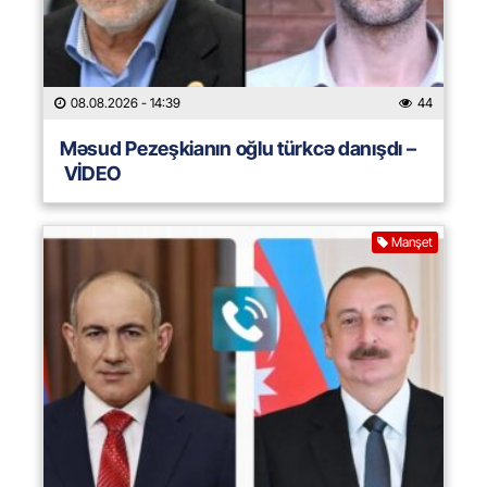
08.08.2026
- 14:39
44
Məsud Pezeşkianın oğlu türkcə danışdı –
VİDEO
Manşet