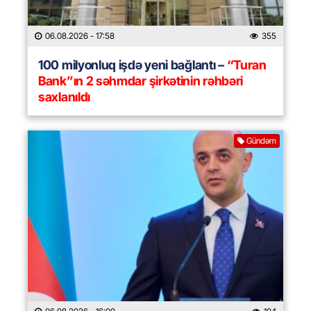
06.08.2026
- 17:58
355
100 milyonluq işdə yeni bağlantı –
“Turan
Bank”ın 2 səhmdar şirkətinin rəhbəri
saxlanıldı
Gündəm