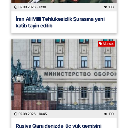
07.08.2026
- 11:30
103
İran Ali Milli Təhlükəsizlik Şurasına yeni
katib təyin edilib
Manşet
07.08.2026
- 10:45
100
Rusiya Qara dənizdə üç yük gəmisini