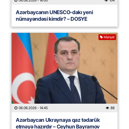
06.08.2026
- 16:00
104
Azərbaycanın UNESCO-dakı yeni
nümayəndəsi kimdir? – DOSYE
Manşet
06.08.2026
- 14:45
88
Azərbaycan Ukraynaya qaz tədarük
etməyə hazırdır – Ceyhun Bayramov