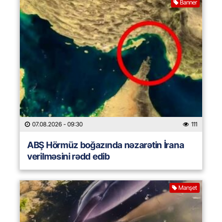
Banner
07.08.2026
- 09:30
111
ABŞ Hörmüz boğazında nəzarətin İrana
verilməsini rədd edib
Manşet