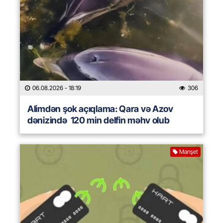
06.08.2026
- 18:19
306
Alimdən şok açıqlama: Qara və Azov
dənizində 120 min delfin məhv olub
Manşet