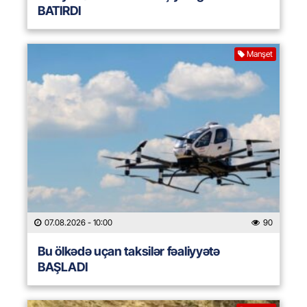
BATIRDI
Manşet
07.08.2026
- 10:00
90
Bu ölkədə uçan taksilər fəaliyyətə
BAŞLADI