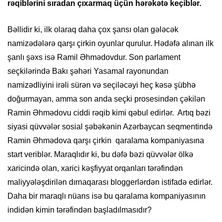
rəqiblərini sıradan çıxarmaq üçün hərəkətə keçiblər.
Bəllidir ki, ilk olaraq daha çox şansı olan gələcək
namizədələrə qarşı çirkin oyunlar qurulur. Hədəfə alınan ilk
şanlı şəxs isə Ramil Əhmədovdur. Son parlament
seçkilərində Bakı şəhəri Yasamal rayonundan
namizədliyini irəli sürən və seçiləcəyi heç kəsə şübhə
doğurmayan, amma son anda seçki prosesindən çəkilən
Ramin Əhmədovu ciddi rəqib kimi qəbul edirlər. Artıq bəzi
siyasi qüvvələr sosial şəbəkənin Azərbaycan seqmentində
Ramin Əhmədova qarşı çirkin qaralama kompaniyasına
start veriblər. Maraqlıdır ki, bu dəfə bəzi qüvvələr ölkə
xaricində olan, xarici kəşfiyyat orqanları tərəfindən
maliyyələşdirilən dırnaqarası bloggerlərdən istifadə edirlər.
Daha bir maraqlı nüans isə bu qaralama kompaniyasının
indidən kimin tərəfindən başladılmasıdır?