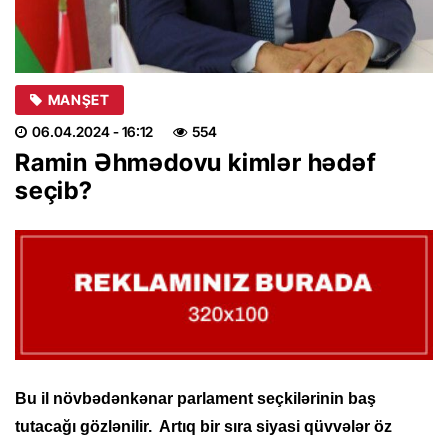
MANŞET
06.04.2024
- 16:12
554
Ramin Əhmədovu kimlər hədəf
seçib?
Bu il növbədənkənar parlament seçkilərinin baş
tutacağı gözlənilir. Artıq bir sıra siyasi qüvvələr öz