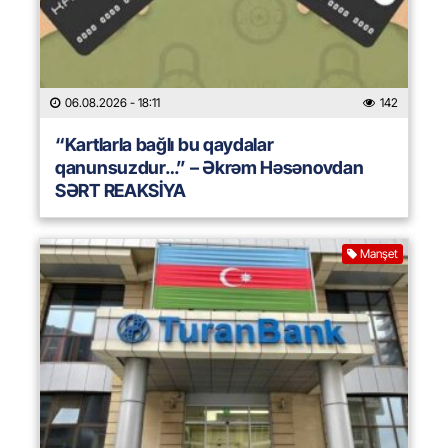
06.08.2026
- 18:11
142
“Kartlarla bağlı bu qaydalar
qanunsuzdur…” – Əkrəm Həsənovdan
SƏRT REAKSİYA
Manşet