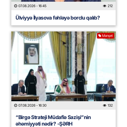
07.08.2026
- 16:45
212
Ülviyyə İlyasova fəhləyə borclu qalıb?
Manşet
07.08.2026
- 16:30
132
“Birgə Strateji Müdafiə Sazişi”nin
əhəmiyyəti nədir? -ŞƏRH