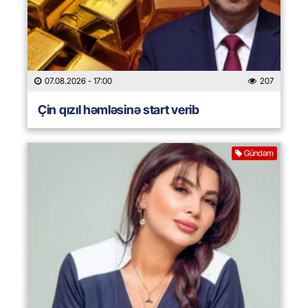
07.08.2026
- 17:00
207
Çin qızıl həmləsinə start verib
Gündəm