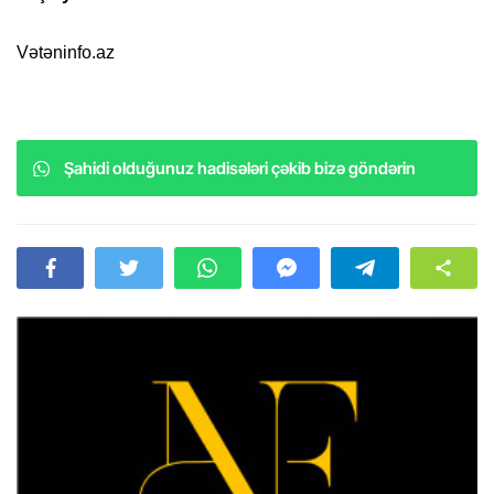
Vətəninfo.az
Şahidi olduğunuz hadisələri çəkib bizə göndərin