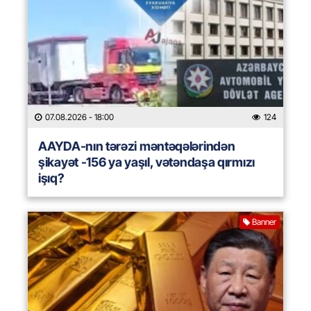
07.08.2026
- 18:00
124
AAYDA-nın tərəzi məntəqələrindən
şikayət -156 ya yaşıl, vətəndaşa qırmızı
işıq?
Banner