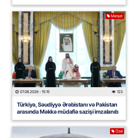
Manşet
07.08.2026
- 15:15
123
Türkiyə, Səudiyyə Ərəbistanı və Pakistan
arasında Məkkə müdafiə sazişi imzalanıb
Özəl