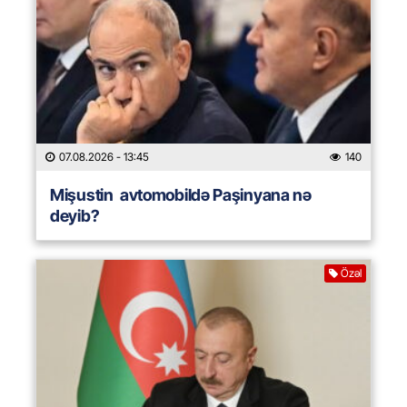
07.08.2026
- 13:45
140
Mişustin avtomobildə Paşinyana nə
deyib?
Özəl