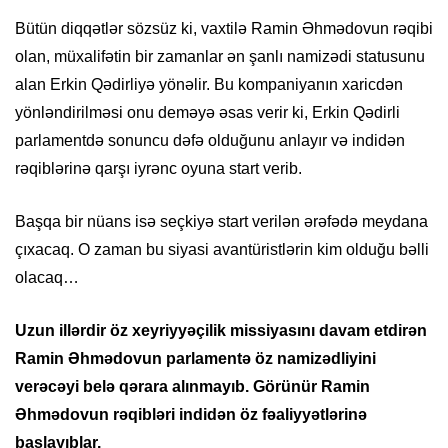
Bütün diqqətlər sözsüz ki, vaxtilə Ramin Əhmədovun rəqibi
olan, müxalifətin bir zamanlar ən şanlı namizədi statusunu
alan Erkin Qədirliyə yönəlir. Bu kompaniyanın xaricdən
yönləndirilməsi onu deməyə əsas verir ki, Erkin Qədirli
parlamentdə sonuncu dəfə olduğunu anlayır və indidən
rəqiblərinə qarşı iyrənc oyuna start verib.
Başqa bir nüans isə seçkiyə start verilən ərəfədə meydana
çıxacaq. O zaman bu siyasi avantüristlərin kim olduğu bəlli
olacaq…
Uzun illərdir öz xeyriyyəçilik missiyasını davam etdirən
Ramin Əhmədovun parlamentə öz namizədliyini
verəcəyi belə qərara alınmayıb. Görünür Ramin
Əhmədovun rəqibləri indidən öz fəaliyyətlərinə
başlayıblar.