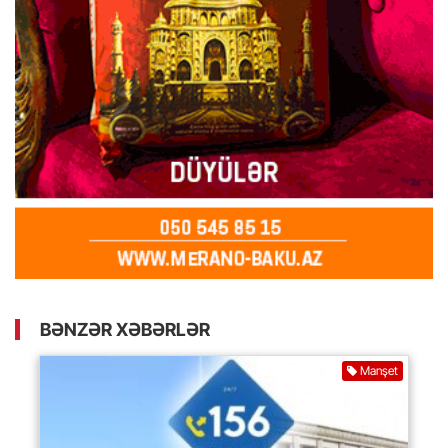
BƏNZƏR XƏBƏRLƏR
Manşet