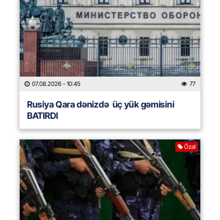
07.08.2026
- 10:45
77
Rusiya Qara dənizdə üç yük gəmisini
BATIRDI
Özəl