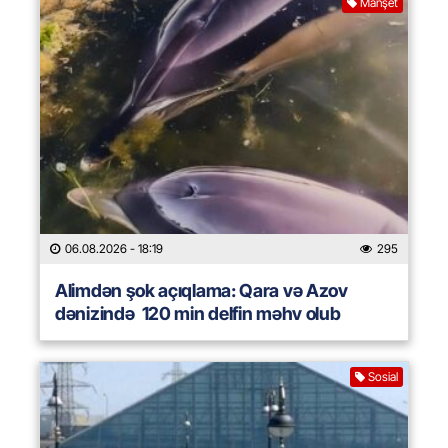
Manşet
06.08.2026
- 18:19
295
Alimdən şok açıqlama: Qara və Azov
dənizində 120 min delfin məhv olub
Sosial