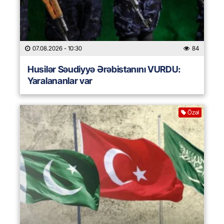
07.08.2026
- 10:30
84
Husilər Səudiyyə Ərəbistanını VURDU:
Yaralananlar var
Özəl