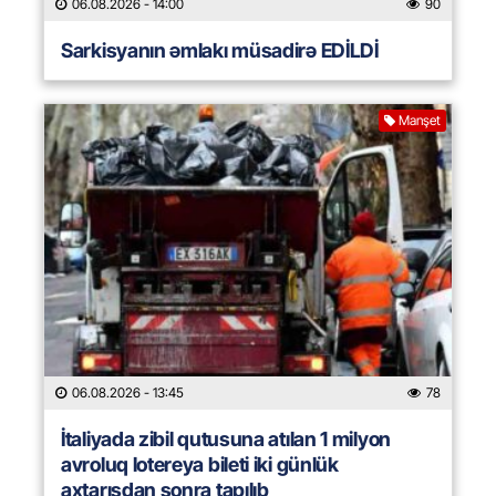
06.08.2026
- 14:00
90
Sarkisyanın əmlakı müsadirə EDİLDİ
Manşet
06.08.2026
- 13:45
78
İtaliyada zibil qutusuna atılan 1 milyon
avroluq lotereya bileti iki günlük
axtarışdan sonra tapılıb