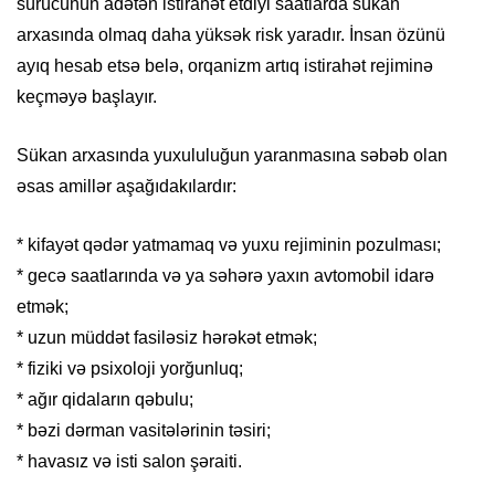
sürücünün adətən istirahət etdiyi saatlarda sükan
arxasında olmaq daha yüksək risk yaradır. İnsan özünü
ayıq hesab etsə belə, orqanizm artıq istirahət rejiminə
keçməyə başlayır.
Sükan arxasında yuxululuğun yaranmasına səbəb olan
əsas amillər aşağıdakılardır:
* kifayət qədər yatmamaq və yuxu rejiminin pozulması;
* gecə saatlarında və ya səhərə yaxın avtomobil idarə
etmək;
* uzun müddət fasiləsiz hərəkət etmək;
* fiziki və psixoloji yorğunluq;
* ağır qidaların qəbulu;
* bəzi dərman vasitələrinin təsiri;
* havasız və isti salon şəraiti.