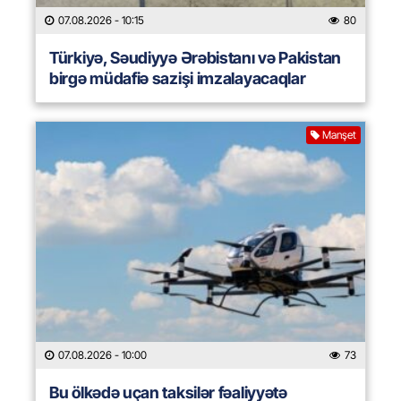
07.08.2026
- 10:15
80
Türkiyə, Səudiyyə Ərəbistanı və Pakistan
birgə müdafiə sazişi imzalayacaqlar
Manşet
07.08.2026
- 10:00
73
Bu ölkədə uçan taksilər fəaliyyətə