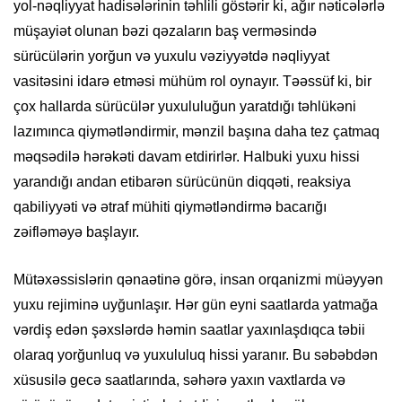
yol-nəqliyyat hadisələrinin təhlili göstərir ki, ağır nəticələrlə
müşayiət olunan bəzi qəzaların baş verməsində
sürücülərin yorğun və yuxulu vəziyyətdə nəqliyyat
vasitəsini idarə etməsi mühüm rol oynayır. Təəssüf ki, bir
çox hallarda sürücülər yuxululuğun yaratdığı təhlükəni
lazımınca qiymətləndirmir, mənzil başına daha tez çatmaq
məqsədilə hərəkəti davam etdirirlər. Halbuki yuxu hissi
yarandığı andan etibarən sürücünün diqqəti, reaksiya
qabiliyyəti və ətraf mühiti qiymətləndirmə bacarığı
zəifləməyə başlayır.
Mütəxəssislərin qənaətinə görə, insan orqanizmi müəyyən
yuxu rejiminə uyğunlaşır. Hər gün eyni saatlarda yatmağa
vərdiş edən şəxslərdə həmin saatlar yaxınlaşdıqca təbii
olaraq yorğunluq və yuxululuq hissi yaranır. Bu səbəbdən
xüsusilə gecə saatlarında, səhərə yaxın vaxtlarda və