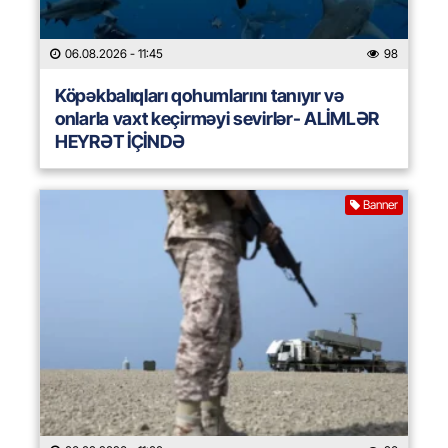
06.08.2026
- 11:45
98
Köpəkbalıqları qohumlarını tanıyır və
onlarla vaxt keçirməyi sevirlər- ALİMLƏR
HEYRƏT İÇİNDƏ
Banner