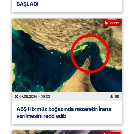
BAŞLADI
Banner
07.08.2026
- 09:30
98
ABŞ Hörmüz boğazında nəzarətin İrana
verilməsini rədd edib