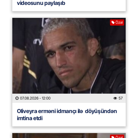
videosunu paylaşıb
Özəl
07.08.2026
- 12:00
57
Oliveyra erməni idmançı ilə döyüşündən
imtina etdi
Özəl