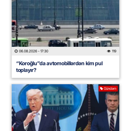
06.08.2026
- 17:30
119
“Koroğlu”da avtomobillərdən kim pul
toplayır?
Gündəm