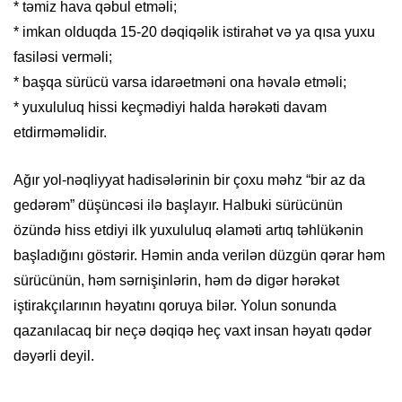
* təmiz hava qəbul etməli;
* imkan olduqda 15-20 dəqiqəlik istirahət və ya qısa yuxu
fasiləsi verməli;
* başqa sürücü varsa idarəetməni ona həvalə etməli;
* yuxululuq hissi keçmədiyi halda hərəkəti davam
etdirməməlidir.
Ağır yol-nəqliyyat hadisələrinin bir çoxu məhz “bir az da
gedərəm” düşüncəsi ilə başlayır. Halbuki sürücünün
özündə hiss etdiyi ilk yuxululuq əlaməti artıq təhlükənin
başladığını göstərir. Həmin anda verilən düzgün qərar həm
sürücünün, həm sərnişinlərin, həm də digər hərəkət
iştirakçılarının həyatını qoruya bilər. Yolun sonunda
qazanılacaq bir neçə dəqiqə heç vaxt insan həyatı qədər
dəyərli deyil.