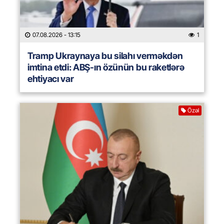
07.08.2026
- 13:15
1
Tramp Ukraynaya bu silahı verməkdən
imtina etdi: ABŞ-ın özünün bu raketlərə
ehtiyacı var
Özəl