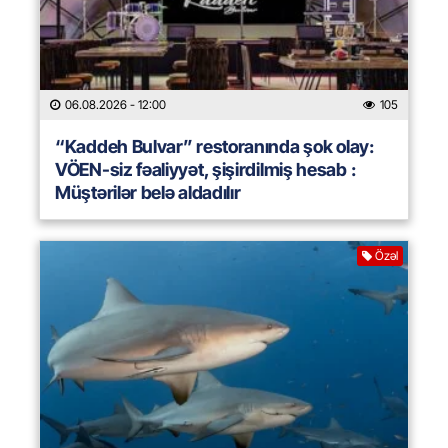
06.08.2026
- 12:00
105
“Kaddeh Bulvar” restoranında şok olay:
VÖEN-siz fəaliyyət, şişirdilmiş hesab :
Müştərilər belə aldadılır
Özəl