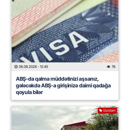
06.08.2026
- 12:45
76
ABŞ-da qalma müddətinizi aşsanız,
gələcəkdə ABŞ-a girişinizə daimi qadağa
qoyula bilər
Gündəm