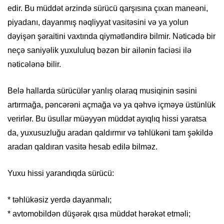
edir. Bu müddət ərzində sürücü qarşısına çıxan maneəni,
piyadanı, dayanmış nəqliyyat vasitəsini və ya yolun
dəyişən şəraitini vaxtında qiymətləndirə bilmir. Nəticədə bir
neçə saniyəlik yuxululuq bəzən bir ailənin faciəsi ilə
nəticələnə bilir.
Belə hallarda sürücülər yanlış olaraq musiqinin səsini
artırmağa, pəncərəni açmağa və ya qəhvə içməyə üstünlük
verirlər. Bu üsullar müəyyən müddət ayıqlıq hissi yaratsa
da, yuxusuzluğu aradan qaldırmır və təhlükəni tam şəkildə
aradan qaldıran vasitə hesab edilə bilməz.
Yuxu hissi yarandıqda sürücü:
* təhlükəsiz yerdə dayanmalı;
* avtomobildən düşərək qısa müddət hərəkət etməli;