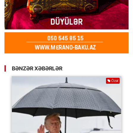
BƏNZƏR XƏBƏRLƏR
Özəl