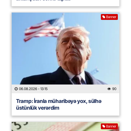
Banner
06.08.2026
- 13:15
90
Tramp: İranla müharibəyə yox, sülhə
üstünlük verərdim
Banner