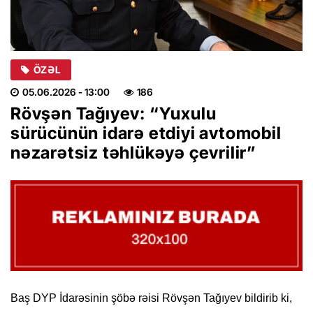
ÖZƏL
05.06.2026
- 13:00
186
Rövşən Tağıyev: “Yuxulu
sürücünün idarə etdiyi avtomobil
nəzarətsiz təhlükəyə çevrilir”
Baş DYP İdarəsinin şöbə rəisi Rövşən Tağıyev bildirib ki,