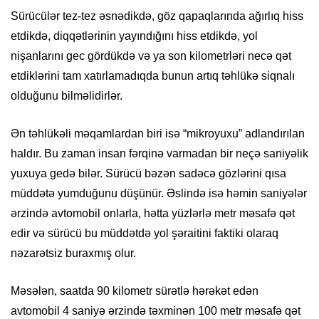
Sürücülər tez-tez əsnədikdə, göz qapaqlarında ağırlıq hiss
etdikdə, diqqətlərinin yayındığını hiss etdikdə, yol
nişanlarını gec gördükdə və ya son kilometrləri necə qət
etdiklərini tam xatırlamadıqda bunun artıq təhlükə siqnalı
olduğunu bilməlidirlər.
Ən təhlükəli məqamlardan biri isə “mikroyuxu” adlandırılan
haldır. Bu zaman insan fərqinə varmadan bir neçə saniyəlik
yuxuya gedə bilər. Sürücü bəzən sadəcə gözlərini qısa
müddətə yumduğunu düşünür. Əslində isə həmin saniyələr
ərzində avtomobil onlarla, hətta yüzlərlə metr məsafə qət
edir və sürücü bu müddətdə yol şəraitini faktiki olaraq
nəzarətsiz buraxmış olur.
Məsələn, saatda 90 kilometr sürətlə hərəkət edən
avtomobil 4 saniyə ərzində təxminən 100 metr məsafə qət