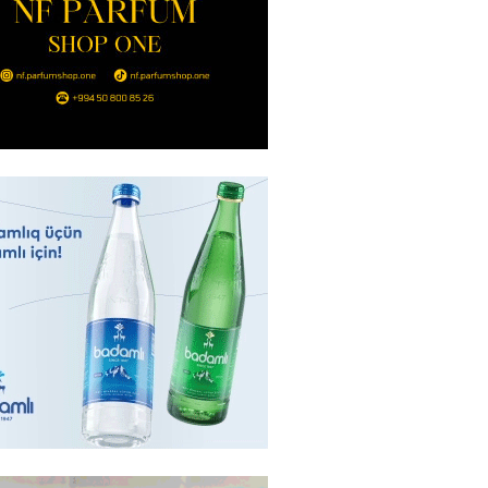
ı qadının milyonluq mirası ilə
almaqal: 546 min manatı 20
rclədilər
2026
- 17:15
310
ıl həmləsinə start verib
2026
- 17:00
297
 İlyasova fəhləyə borclu qalıb?
2026
- 16:45
295
Strateji Müdafiə Sazişi”nin
yəti nədir? -ŞƏRH
2026
- 16:30
197