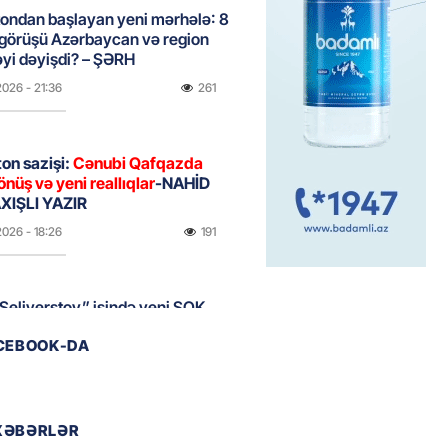
ondan başlayan yeni mərhələ: 8
 görüşü Azərbaycan və region
yi dəyişdi? – ŞƏRH
2026
- 21:36
261
on sazişi:
Cənubi Qafqazda
önüş və yeni reallıqlar
-NAHİD
IŞLI YAZIR
2026
- 18:26
191
Seliverstov” işində yeni ŞOK
r – Saxta vəsiqələr, qaranlıq
ACEBOOK-DA
və sürətli qaçış
2026
- 16:46
198
XƏBƏRLƏR