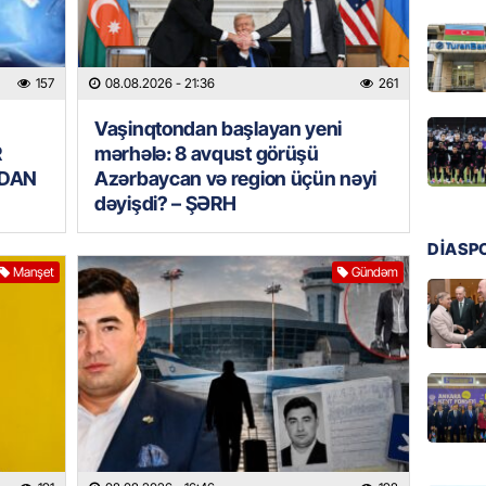
regiond
08.08.
157
08.08.2026
- 21:36
261
MANŞET
Vaşinqtondan başlayan yeni
17 yaşl
olundu
R
mərhələ: 8 avqust görüşü
TDAN
Azərbaycan və region üçün nəyi
08.08.
dəyişdi? – ŞƏRH
BANNER
DİASP
Bu məşh
Manşet
Gündəm
qərarı v
08.08.
GÜNDƏM
Qanuns
“Univer
həkim 
07.08.