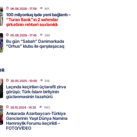
a nə dəyişdi?
06.08.2026
- 17:58
401
2026
- 10:22
335
100 milyonluq işdə yeni bağlantı –
“Turan Bank”ın 2 səhmdar
şirkətinin rəhbəri saxlanıldı
ı qızın nişanında mediaya hücum
05.08.2026
- 17:45
349
Bu gün “Sabah” Danimarkada
 — VİDEO
“Orhus” klubu ilə qarşılaşacaq
2026
- 09:20
136
OR
urun xanımına da qiyabi həbs
erildi
30.05.2025
- 10:00
818
Laçında keçirilən üçtərəfli zirvə
2026
- 09:11
175
görüşü: Türk-İslam birliyinin
güclənməsinin təzahürü
28.10.2024
- 14:35
1183
uz cərrahiyyə təhlükəsi:
Ankarada Azərbaycan-Türkiyə
sal Hospital”da sertifikatsız
Gənclərinin Yaşıl Dünya Naminə
Həmrəylik Forumu keçirildi –
skandalı
FOTO/VİDEO
2026
- 18:31
448