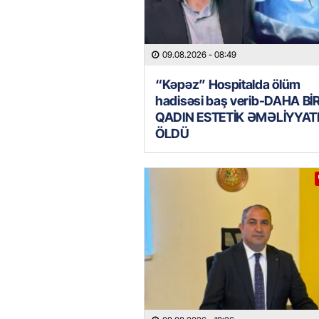
09.08.2026
- 08:49
“Kəpəz” Hospitalda ölüm
hadisəsi baş verib-DAHA Bİ
QADIN ESTETİK ƏMƏLİYYA
ÖLDÜ