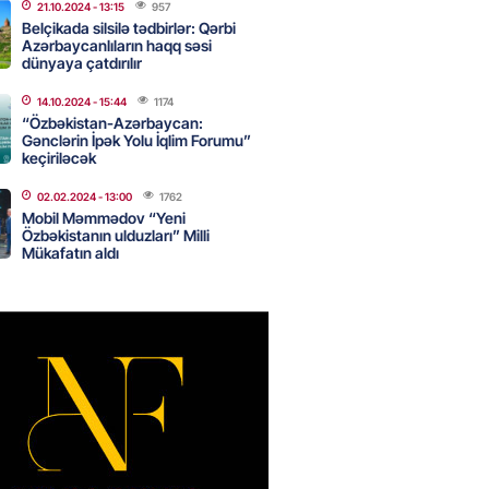
21.10.2024
- 13:15
957
Belçikada silsilə tədbirlər: Qərbi
Azərbaycanlıların haqq səsi
dünyaya çatdırılır
nın tərəzi məntəqələrindən
 -156 ya yaşıl, vətəndaşa qırmızı
14.10.2024
- 15:44
1174
“Özbəkistan-Azərbaycan:
Gənclərin İpək Yolu İqlim Forumu”
2026
- 18:00
188
keçiriləcək
02.02.2024
- 13:00
1762
Mobil Məmmədov “Yeni
idmətə görə rüşvət alan vəzifəli
Özbəkistanın ulduzları” Milli
rin məhkəməsi BAŞLAYIR
Mükafatın aldı
2026
- 17:45
191
 şənliyində yaralanan rus
 öldü – VİDEO
2026
- 17:30
304