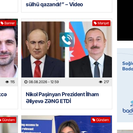
95 yaşl
sülhü qazandı!” – Video
bağlı q
günə xə
07.08.
Banner
Manşet
BANNER
Çin qız
07.08.
GÜNDƏM
Ülviyyə
115
08.08.2026
- 12:59
217
07.08.
kcə
Nikol Paşinyan Prezident İlham
MANŞET
Əliyevə ZƏNG ETDİ
“Birgə 
əhəmiy
Gündəm
Gündəm
07.08.