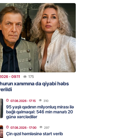
clərini, qızılı, cehizi zəruri
ar evlənməsə yaxşıdır” —
t
2026
- 15:37
204
ent İlham Əliyev müharibəni
, həm də sülhü qazandı!” –
2026
- 14:50
171
2026
- 09:11
175
hurun xanımına da qiyabi həbs
erildi
ezeşkianın oğlu türkcə danışdı
O
07.08.2026
- 17:15
310
2026
- 14:39
115
95 yaşlı qadının milyonluq mirası ilə
bağlı qalmaqal: 546 min manatı 20
günə xərclədilər
aşinyan Prezident İlham Əliyevə
07.08.2026
- 17:00
297
TDİ
Çin qızıl həmləsinə start verib