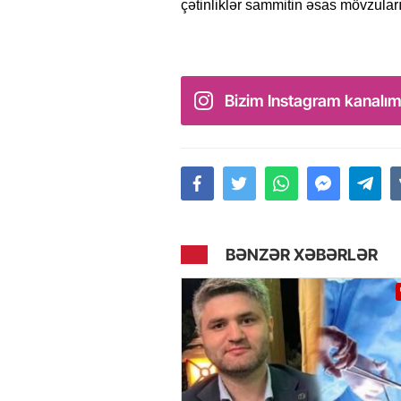
çətinliklər sammitin əsas mövzular
Bizim Instagram kanalım
BƏNZƏR XƏBƏRLƏR