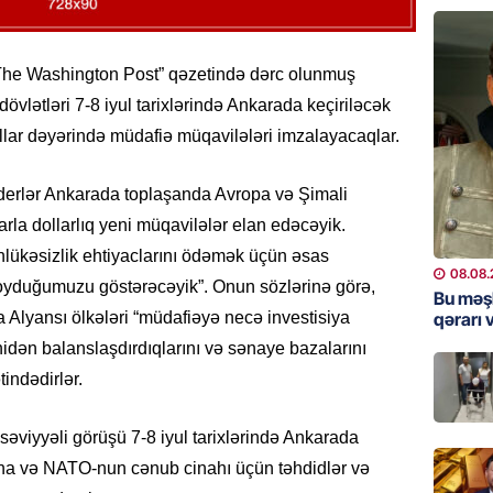
“Toy xər
sayanl
Deputa
The Washington Post” qəzetində dərc olunmuş
08.08.
övlətləri 7-8 iyul tarixlərində Ankarada keçiriləcək
MANŞET
llar dəyərində müdafiə müqavilələri imzalayacaqlar.
“Prezid
qazandı
Liderlər Ankarada toplaşanda Avropa və Şimali
Video
arla dollarlıq yeni müqavilələr elan edəcəyik.
08.08.
lükəsizlik ehtiyaclarını ödəmək üçün əsas
08.08.
qoyduğumuzu göstərəcəyik”. Onun sözlərinə görə,
BANNER
Bu məş
qərarı v
 Alyansı ölkələri “müdafiəyə necə investisiya
Məsud P
– VİDE
enidən balanslaşdırdıqlarını və sənaye bazalarını
08.08.
indədirlər.
MANŞET
səviyyəli görüşü 7-8 iyul tarixlərində Ankarada
Nikol P
ayna və NATO-nun cənub cinahı üçün təhdidlər və
ZƏNG E