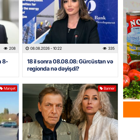
İDMAN
Albani
“Liverp
07.08.
HADISƏ
208
08.08.2026
- 10:22
335
Tovuzda
qardaşı
n 8-
18 il sonra 08.08.08: Gürcüstan və
07.08.
regionda nə dəyişdi?
GÜNDƏM
Türkiyə
Manşet
Banner
milyon 
xərclər
07.08.
GÜNDƏM
Malayzi
Dosye