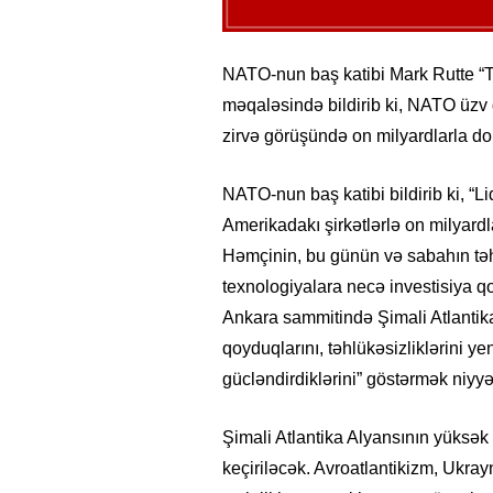
NATO-nun baş katibi Mark Rutte “
məqaləsində bildirib ki, NATO üzv d
zirvə görüşündə on milyardlarla do
NATO-nun baş katibi bildirib ki, “
Amerikadakı şirkətlərlə on milyardl
Həmçinin, bu günün və sabahın təh
texnologiyalara necə investisiya 
Ankara sammitində Şimali Atlantika
qoyduqlarını, təhlükəsizliklərini y
gücləndirdiklərini” göstərmək niyyət
Şimali Atlantika Alyansının yüksək 
keçiriləcək. Avroatlantikizm, Ukr