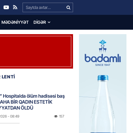
Search…
MƏDƏNIYYƏT
DIGƏR
 LENTİ
 Hospitalda ölüm hadisəsi baş
DAHA BİR QADIN ESTETİK
YYATDAN ÖLDÜ
2026
- 08:49
157