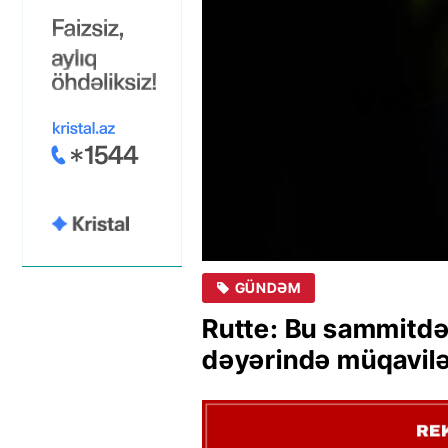
GÜNDƏM
Rutte: Bu sammitdə 
dəyərində müqavil