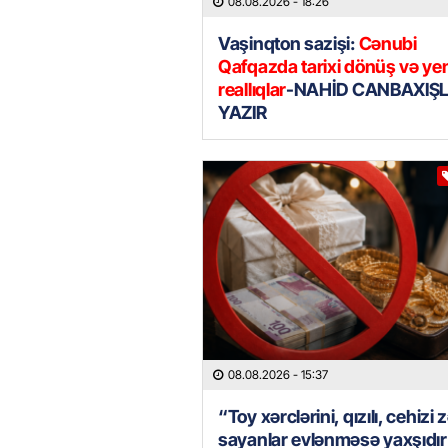
08.08.2026
- 18:26
Vaşinqton sazişi:
Cənubi
Qafqazda tarixi dönüş və ye
reallıqlar
-NAHİD CANBAXIŞL
YAZIR
08.08.2026
- 15:37
“Toy xərclərini, qızılı, cehizi 
sayanlar evlənməsə yaxşıdı