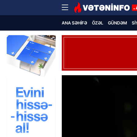
ANA SƏHIFƏ
ÖZƏL
GÜNDƏM
SI