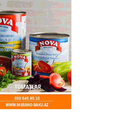
ya klubuna keçən Kamil
ul”da oynamaq istəyir
2026
- 16:15
268
 qadın qətlə yetirildi – Şübhəli
 oğludur
2026
- 16:00
253
də 37,6 milyon, Rusiyada 16,7
– Azərbaycanlıların yemək
i
2026
- 15:45
174
yada yeni səfirimiz kimdir? –