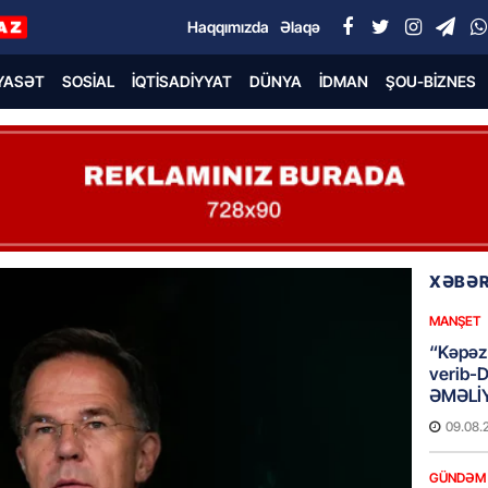
Haqqımızda
Əlaqə
YASƏT
SOSIAL
İQTISADIYYAT
DÜNYA
İDMAN
ŞOU-BIZNES
XƏBƏR
MANŞET
“Kəpəz”
verib-
ƏMƏLİ
09.08.
GÜNDƏM