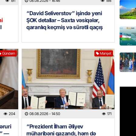
191
08.08.2026
- 16:46
198
MANŞET
“David Seliverstov” işində yeni
AAYDA-
ni
ŞOK detallar – Saxta vəsiqələr,
şikayət
I
qaranlıq keçmiş və sürətli qaçış
işıq?
07.08.
Gündəm
Manşet
GÜNDƏM
Hərbi x
şəxslə
07.08.
DÜNYA
Ad günü
general
204
08.08.2026
- 14:50
171
07.08.
zəruri
“Prezident İlham Əliyev
ÖZƏL
r” —
müharibəni qazandı, həm də