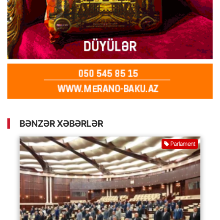
BƏNZƏR XƏBƏRLƏR
Parlament