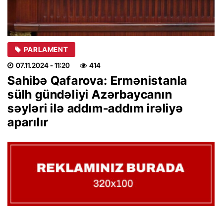
PARLAMENT
07.11.2024
- 11:20
414
Sahibə Qafarova: Ermənistanla
sülh gündəliyi Azərbaycanın
səyləri ilə addım-addım irəliyə
aparılır