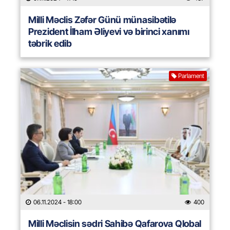
Milli Məclis Zəfər Günü münasibətilə
Prezident İlham Əliyevi və birinci xanımı
təbrik edib
Parlament
06.11.2024
- 18:00
400
Milli Məclisin sədri Sahibə Qafarova Qlobal