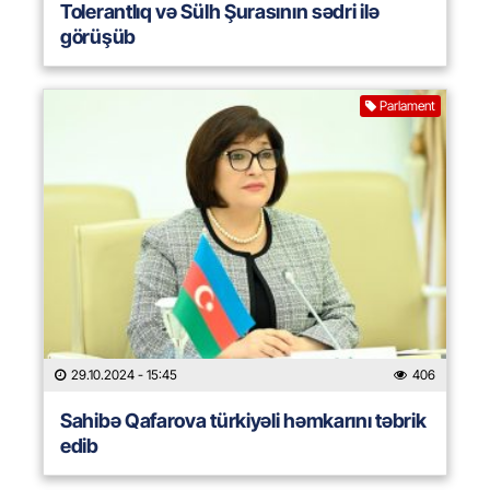
Tolerantlıq və Sülh Şurasının sədri ilə
görüşüb
Parlament
29.10.2024
- 15:45
406
Sahibə Qafarova türkiyəli həmkarını təbrik
edib