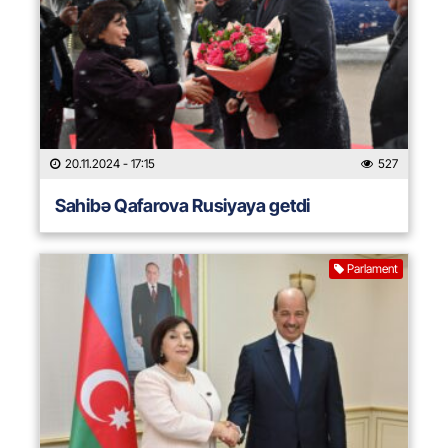
20.11.2024
- 17:15
527
Sahibə Qafarova Rusiyaya getdi
Parlament