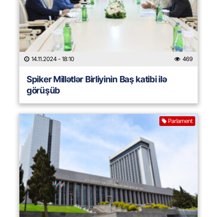
14.11.2024
- 18:10
469
Spiker Millətlər Birliyinin Baş katibi ilə
görüşüb
Parlament