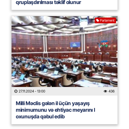
qruplaşdırılması təklif olunur
Parlament
27.11.2024
- 13:00
436
Milli Məclis gələn il üçün yaşayış
minimumunu və ehtiyac meyarını I
oxunuşda qəbul edib