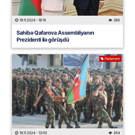
19.11.2024
- 18:15
385
Sahibə Qafarova Assembliyanın
Prezidenti ilə görüşdü
Parlament
19.11.2024
- 13:00
454