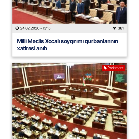
24.02.2026
- 13:15
381
Milli Məclis Xocalı soyqırımı qurbanlarının
xatirəsi anıb
Parlament