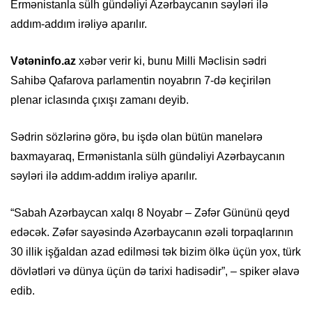
Ermənistanla sülh gündəliyi Azərbaycanın səyləri ilə
addım-addım irəliyə aparılır.
Vətəninfo.az
xəbər verir ki, bunu Milli Məclisin sədri
Sahibə Qafarova parlamentin noyabrın 7-də keçirilən
plenar iclasında çıxışı zamanı deyib.
Sədrin sözlərinə görə, bu işdə olan bütün manelərə
baxmayaraq, Ermənistanla sülh gündəliyi Azərbaycanın
səyləri ilə addım-addım irəliyə aparılır.
“Sabah Azərbaycan xalqı 8 Noyabr – Zəfər Gününü qeyd
edəcək. Zəfər sayəsində Azərbaycanın əzəli torpaqlarının
30 illik işğaldan azad edilməsi tək bizim ölkə üçün yox, türk
dövlətləri və dünya üçün də tarixi hadisədir”, – spiker əlavə
edib.