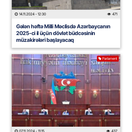
14.11.2024
- 12:30
471
Gələn həftə Milli Məclisdə Azərbaycanın
2025-ci il üçün dövlət büdcəsinin
müzakirələri başlayacaq
Parlament
07.11.2024
- 11:15
437