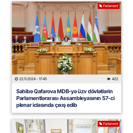
Parlament
22.11.2024
- 17:45
422
Sahibə Qafarova MDB-yə üzv dövlətlərin
Parlamentlərarası Assambleyasının 57-ci
plenar iclasında çıxış edib
Parlament