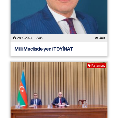
28.10.2024
- 13:05
409
Milli Məclisdə yeni TƏYİNAT
Parlament