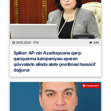
29.10.2024
- 11:10
344
Spiker: AP-nin Azərbaycana qarşı
qarayaxma kampaniyası aparan
qüvvələrin əlində alətə çevrilməsi təəssüf
doğurur
Parlament