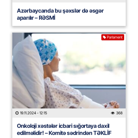
Azərbaycanda bu şəxslər də əsgər
aparılır – RƏSMİ
Parlament
19.11.2024
- 12:15
368
Onkoloji xəstələr icbari sığortaya daxil
edilməlidir! – Komitə sədrindən TƏKLİF