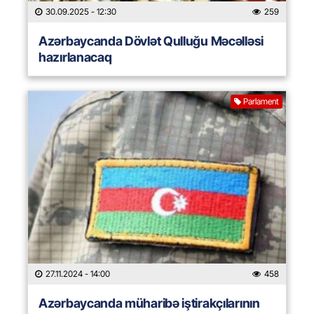
30.09.2025
- 12:30
259
Azərbaycanda Dövlət Qulluğu Məcəlləsi
hazırlanacaq
Parlament
27.11.2024
- 14:00
458
Azərbaycanda müharibə iştirakçılarının