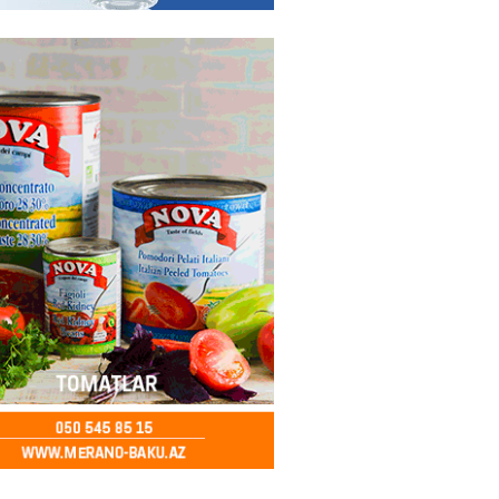
ya klubuna keçən Kamil
ul”da oynamaq istəyir
2026
- 16:15
268
 qadın qətlə yetirildi – Şübhəli
 oğludur
2026
- 16:00
253
də 37,6 milyon, Rusiyada 16,7
– Azərbaycanlıların yemək
i
2026
- 15:45
174
yada yeni səfirimiz kimdir? –