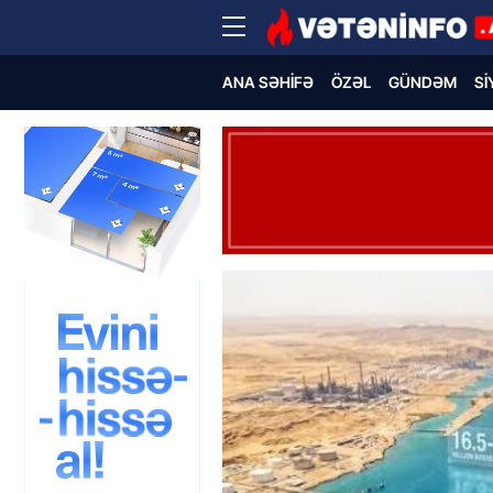
ANA SƏHIFƏ
ÖZƏL
GÜNDƏM
SI