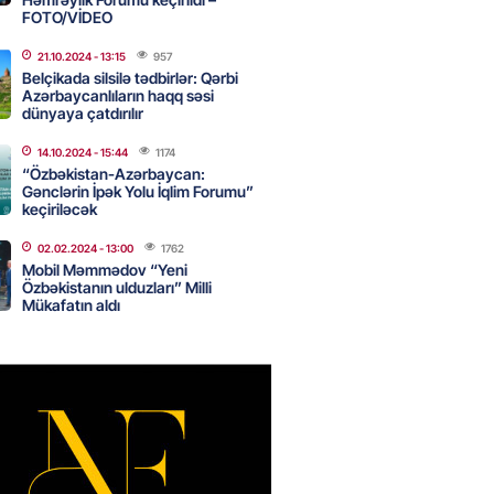
FOTO/VİDEO
21.10.2024
- 13:15
957
nın tərəzi məntəqələrindən
Belçikada silsilə tədbirlər: Qərbi
 -156 ya yaşıl, vətəndaşa qırmızı
Azərbaycanlıların haqq səsi
dünyaya çatdırılır
2026
- 18:00
188
14.10.2024
- 15:44
1174
“Özbəkistan-Azərbaycan:
Gənclərin İpək Yolu İqlim Forumu”
keçiriləcək
idmətə görə rüşvət alan vəzifəli
rin məhkəməsi BAŞLAYIR
02.02.2024
- 13:00
1762
Mobil Məmmədov “Yeni
2026
- 17:45
191
Özbəkistanın ulduzları” Milli
Mükafatın aldı
 şənliyində yaralanan rus
 öldü – VİDEO
2026
- 17:30
304