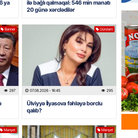
6 ya
ilə bağlı qalmaqal: 546 min manatı
İDMAN
20 günə xərclədilər
Albani
“Liverp
07.08.
Banner
Gündəm
HADISƏ
Tovuzda
qardaşı
07.08.
GÜNDƏM
Türkiyə
297
07.08.2026
- 16:45
295
milyon 
xərclər
b
Ülviyyə İlyasova fəhləyə borclu
07.08.
qalıb?
GÜNDƏM
Manşet
Manşet
Malayzi
Dosye