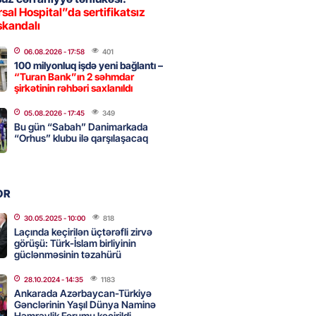
a nə dəyişdi?
sal Hospital”da sertifikatsız
skandalı
2026
- 10:22
335
06.08.2026
- 17:58
401
100 milyonluq işdə yeni bağlantı –
“Turan Bank”ın 2 səhmdar
ı qızın nişanında mediaya hücum
şirkətinin rəhbəri saxlanıldı
 — VİDEO
05.08.2026
- 17:45
349
2026
- 09:20
136
Bu gün “Sabah” Danimarkada
“Orhus” klubu ilə qarşılaşacaq
urun xanımına da qiyabi həbs
erildi
OR
2026
- 09:11
175
30.05.2025
- 10:00
818
Laçında keçirilən üçtərəfli zirvə
görüşü: Türk-İslam birliyinin
güclənməsinin təzahürü
uz cərrahiyyə təhlükəsi:
sal Hospital”da sertifikatsız
28.10.2024
- 14:35
1183
skandalı
Ankarada Azərbaycan-Türkiyə
Gənclərinin Yaşıl Dünya Naminə
2026
- 18:31
448
Həmrəylik Forumu keçirildi –