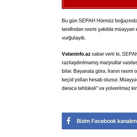
Bu gün SEPAH Hörmüz boğazında hə
tərəfindən rəsmi şəkildə müəyyən ed
vurğulayıb.
Vətəninfo.az
xəbər verir ki, SEPAH
razılaşdırılmamış marşrutlar vasitə
bilər. Bəyanata görə, İranın rəsmi 
keçid yolları hesab olunur. Müəyyə
dərəcə təhlükəli” və yolverilməz kim
Bizim Facebook kanalım