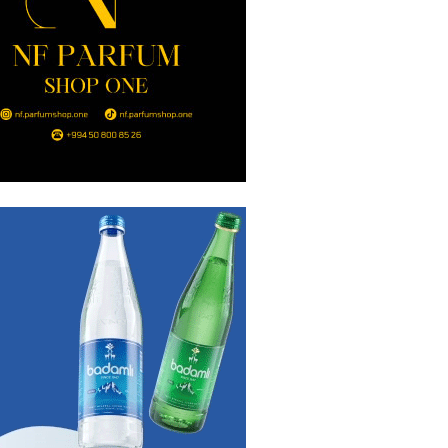
ı qadının milyonluq mirası ilə
almaqal: 546 min manatı 20
rclədilər
2026
- 17:15
310
ıl həmləsinə start verib
2026
- 17:00
297
 İlyasova fəhləyə borclu qalıb?
2026
- 16:45
295
Strateji Müdafiə Sazişi”nin
yəti nədir? -ŞƏRH
2026
- 16:30
197