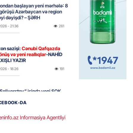
ondan başlayan yeni mərhələ: 8
 görüşü Azərbaycan və region
yi dəyişdi? – ŞƏRH
2026
- 21:36
261
on sazişi:
Cənubi Qafqazda
önüş və yeni reallıqlar
-NAHİD
IŞLI YAZIR
2026
- 18:26
191
Seliverstov” işində yeni ŞOK
r – Saxta vəsiqələr, qaranlıq
ACEBOOK-DA
və sürətli qaçış
2026
- 16:46
198
eninfo.az Informasiya Agentliyi