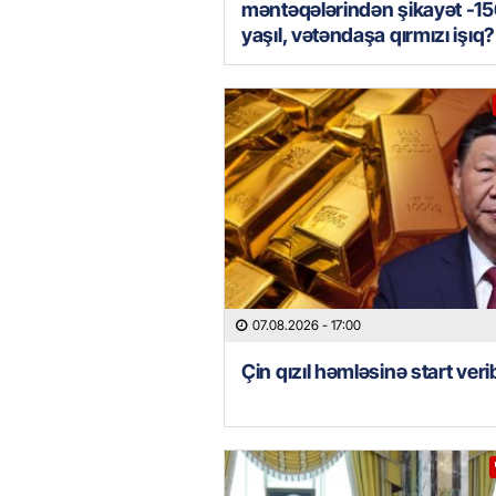
məntəqələrindən şikayət -15
yaşıl, vətəndaşa qırmızı işıq?
07.08.2026
- 17:00
Çin qızıl həmləsinə start veri