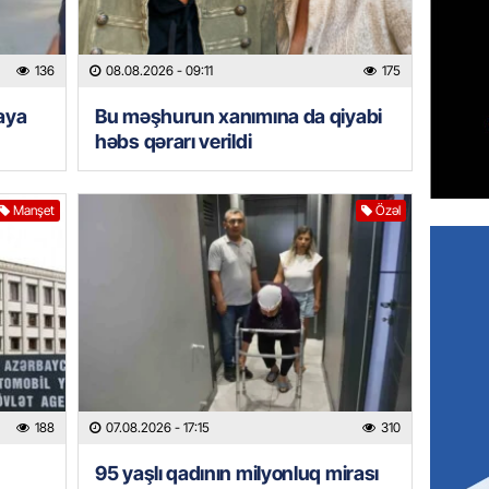
95 yaşl
bağlı q
günə xə
136
08.08.2026
- 09:11
175
07.08.
iaya
Bu məşhurun xanımına da qiyabi
BANNER
həbs qərarı verildi
Çin qız
07.08.
Manşet
Özəl
GÜNDƏM
Ülviyyə
07.08.
MANŞET
“Birgə 
əhəmiy
188
07.08.2026
- 17:15
310
07.08.
95 yaşlı qadının milyonluq mirası