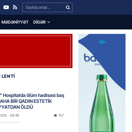
Search…
MƏDƏNIYYƏT
DIGƏR
 LENTİ
 Hospitalda ölüm hadisəsi baş
DAHA BİR QADIN ESTETİK
YYATDAN ÖLDÜ
2026
- 08:49
157