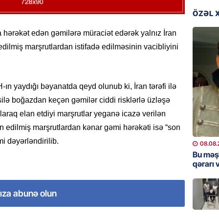
“Toy xər
sayanl
ÖZƏL 
Deputa
rəkət edən gəmilərə müraciət edərək yalnız İran
08.08.
ilmiş marşrutlardan istifadə edilməsinin vacibliyini
MANŞET
“Prezid
qazandı
-ın yaydığı bəyanatda qeyd olunub ki, İran tərəfi ilə
Video
silə boğazdan keçən gəmilər ciddi risklərlə üzləşə
08.08.
olaraq elan etdiyi marşrutlar yeganə icazə verilən
n edilmiş marşrutlardan kənar gəmi hərəkəti isə “son
BANNER
i dəyərləndirilib.
Məsud P
08.08.
– VİDE
Bu məş
qərarı v
08.08.
MANŞET
ıza abunə olun
Nikol P
ZƏNG E