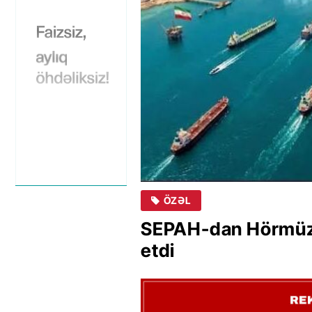
ÖZƏL
SEPAH-dan Hörmüz b
etdi