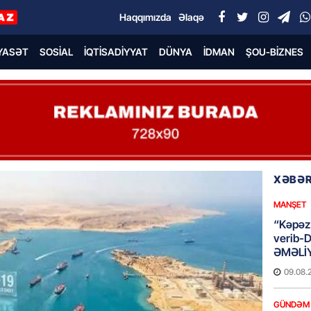
Haqqımızda
Əlaqə
YASƏT
SOSIAL
İQTISADIYYAT
DÜNYA
İDMAN
ŞOU-BIZNES
XƏBƏR
MANŞET
“Kəpəz”
verib-
ƏMƏLİ
09.08.
GÜNDƏM