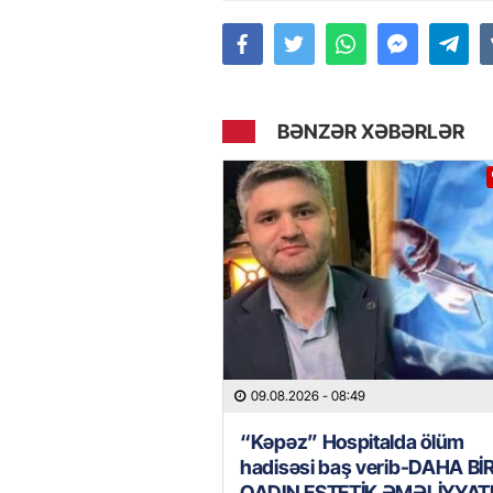
BƏNZƏR XƏBƏRLƏR
09.08.2026
- 08:49
“Kəpəz” Hospitalda ölüm
hadisəsi baş verib-DAHA Bİ
QADIN ESTETİK ƏMƏLİYYA