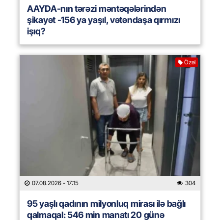
AAYDA-nın tərəzi məntəqələrindən
şikayət -156 ya yaşıl, vətəndaşa qırmızı
işıq?
Özəl
07.08.2026
- 17:15
304
95 yaşlı qadının milyonluq mirası ilə bağlı
qalmaqal: 546 min manatı 20 günə