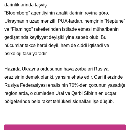
dərinliklərində təşviş
“Bloomberg” agentliyinin analitiklərinin rəyinə görə,
Ukraynanın uzaq mənzilli PUA-lardan, həmçinin “Neptune”
və “Flamingo” raketlərindən istifadə etməsi müharibənin
gedişatında keyfiyyət dəyişikliyinə səbəb olub. Bu
hücumlar təkcə hərbi deyil, həm də ciddi iqtisadi və
psixoloji təsir yaradır.
Hazırda Ukrayna ordusunun hava zərbələri Rusiya
ərazisinin demək olar ki, yarısını əhatə edir. Cari il ərzində
Rusiya Federasiyası əhalisinin 70%-dən çoxunun yaşadığı
regionlarda, o cümlədən Ural və Qərbi Sibirin ən ucqar
bölgələrində belə raket təhlükəsi siqnalları işə düşüb.