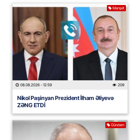
Manşet
08.08.2026
- 12:59
209
Nikol Paşinyan Prezident İlham Əliyevə
ZƏNG ETDİ
Gündəm