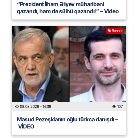
“Prezident İlham Əliyev müharibəni
qazandı, həm də sülhü qazandı!” – Video
Banner
08.08.2026
- 14:39
107
Məsud Pezeşkianın oğlu türkcə danışdı –
VİDEO