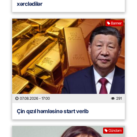
xərclədilər
Banner
07.08.2026
- 17:00
291
Çin qızıl həmləsinə start verib
Gündəm