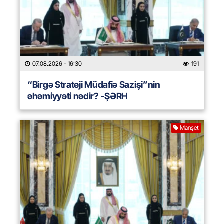
07.08.2026
- 16:30
191
“Birgə Strateji Müdafiə Sazişi”nin
əhəmiyyəti nədir? -ŞƏRH
Manşet