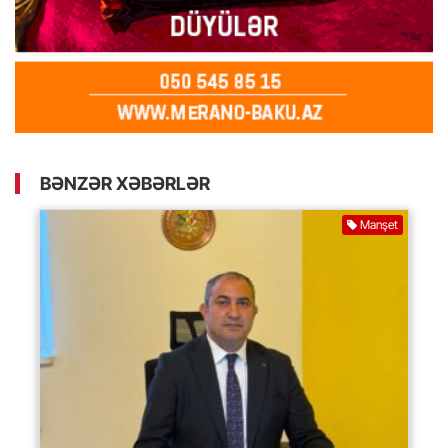
BƏNZƏR XƏBƏRLƏR
Manşet