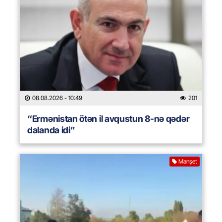
08.08.2026
- 10:49
201
“Ermənistan ötən il avqustun 8-nə qədər
dalanda idi”
Manşet