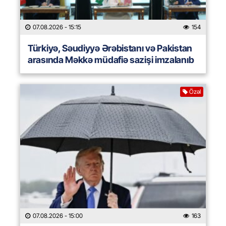
07.08.2026
- 15:15
154
Türkiyə, Səudiyyə Ərəbistanı və Pakistan
arasında Məkkə müdafiə sazişi imzalanıb
Özəl
07.08.2026
- 15:00
163