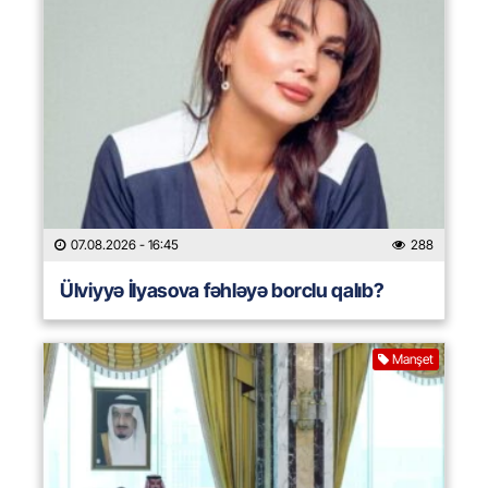
07.08.2026
- 16:45
288
Ülviyyə İlyasova fəhləyə borclu qalıb?
Manşet