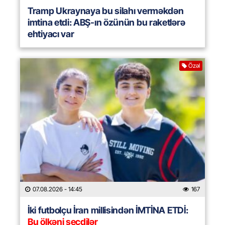
Tramp Ukraynaya bu silahı verməkdən
imtina etdi: ABŞ-ın özünün bu raketlərə
ehtiyacı var
Özəl
07.08.2026
- 14:45
167
İki futbolçu İran millisindən İMTİNA ETDİ:
Bu ölkəni seçdilər