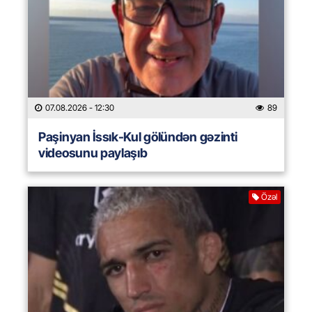
07.08.2026
- 12:30
89
Paşinyan İssık-Kul gölündən gəzinti
videosunu paylaşıb
Özəl