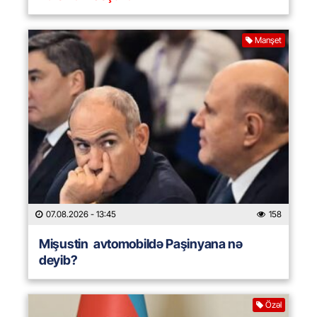
Manşet
07.08.2026
- 13:45
158
Mişustin avtomobildə Paşinyana nə
deyib?
Özəl