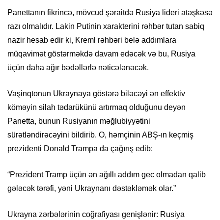
Panettanın fikrincə, mövcud şəraitdə Rusiya lideri atəşkəsə
razı olmalıdır. Lakin Putinin xarakterini rəhbər tutan sabiq
nazir hesab edir ki, Kreml rəhbəri belə addımlara
müqavimət göstərməkdə davam edəcək və bu, Rusiya
üçün daha ağır bədəllərlə nəticələnəcək.
Vaşinqtonun Ukraynaya göstərə biləcəyi ən effektiv
köməyin silah tədarükünü artırmaq olduğunu deyən
Panetta, bunun Rusiyanın məğlubiyyətini
sürətləndirəcəyini bildirib. O, həmçinin ABŞ-ın keçmiş
prezidenti Donald Trampa da çağırış edib:
“Prezident Tramp üçün ən ağıllı addım gec olmadan qalib
gələcək tərəfi, yəni Ukraynanı dəstəkləmək olar.”
Ukrayna zərbələrinin coğrafiyası genişlənir: Rusiya