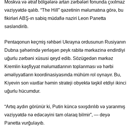
Moskva və ətraf bölgələrə artan zərbələri fonunda çıxılmaz
vəziyyətdə qalıb. “The Hill” qəzetinin məlumatına görə, bu
fikirləri ABŞ-ın sabiq müdafiə naziri Leon Panetta
səsləndirib.
Pentaqonun keçmiş rəhbəri Ukrayna ordusunun Rusiyanın
Dubna şəhərində yerləşən peyk rabitə mərkəzinə endirdiyi
uğurlu zərbəni xüsusi qeyd edib. Sözügedən mərkəz
Kremlin kəşfiyyat məlumatlarının toplanması və hərbi
əməliyyatların koordinasiyasında mühüm rol oynayır. Bu,
Kiyevin son vaxtlar həmin strateji obyektə təşkil etdiyi ikinci
uğurlu hücumdur.
“Artıq aydın görünür ki, Putin küncə sıxışdırılıb və yaranmış
vəziyyətdə nə edəcəyini tam olaraq bilmir”, — deyə
Panetta vurğulayıb.