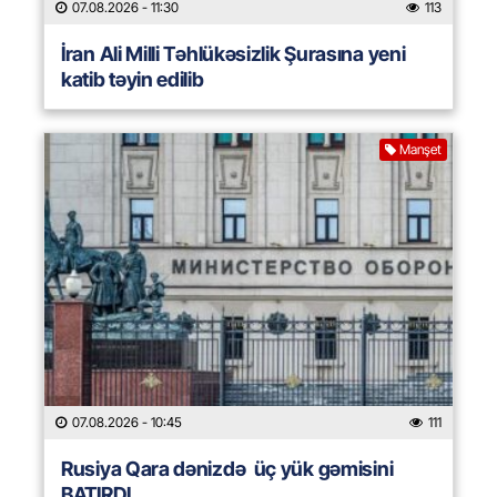
07.08.2026
- 11:30
113
İran Ali Milli Təhlükəsizlik Şurasına yeni
katib təyin edilib
Manşet
07.08.2026
- 10:45
111
Rusiya Qara dənizdə üç yük gəmisini
BATIRDI