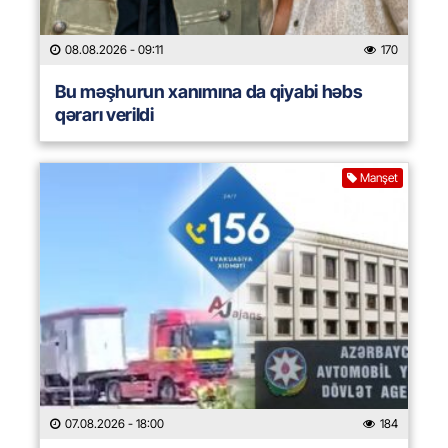
08.08.2026
- 09:11
170
Bu məşhurun xanımına da qiyabi həbs
qərarı verildi
Manşet
07.08.2026
- 18:00
184