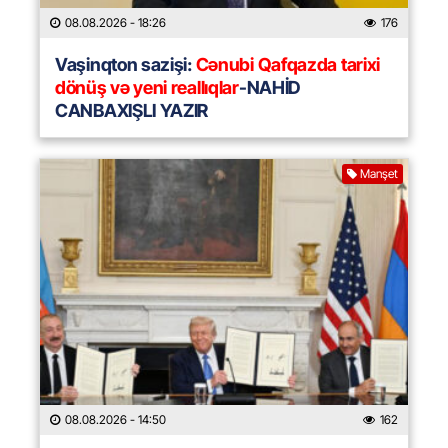
08.08.2026
- 18:26
176
Vaşinqton sazişi:
Cənubi Qafqazda tarixi
dönüş və yeni reallıqlar
-NAHİD
CANBAXIŞLI YAZIR
Manşet
08.08.2026
- 14:50
162