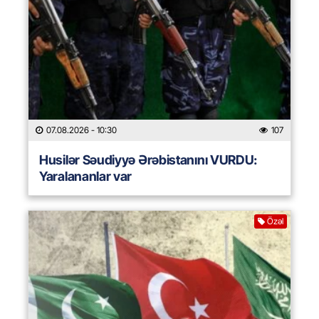
07.08.2026
- 10:30
107
Husilər Səudiyyə Ərəbistanını VURDU:
Yaralananlar var
Özəl