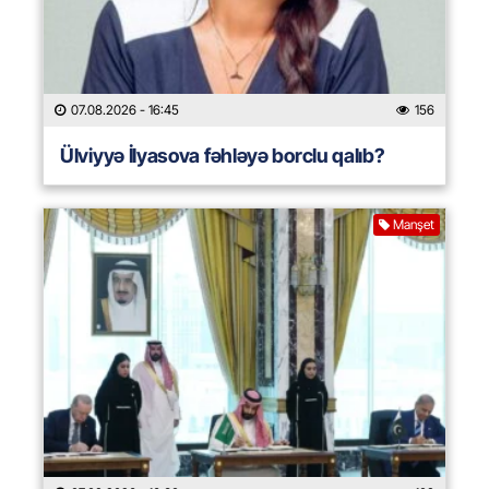
07.08.2026
- 16:45
156
Ülviyyə İlyasova fəhləyə borclu qalıb?
Manşet