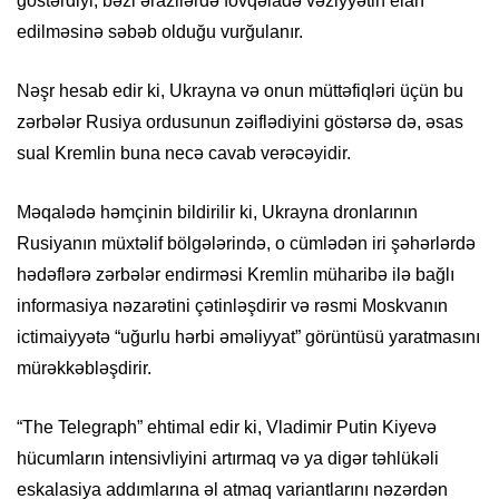
göstərdiyi, bəzi ərazilərdə fövqəladə vəziyyətin elan
edilməsinə səbəb olduğu vurğulanır.
Nəşr hesab edir ki, Ukrayna və onun müttəfiqləri üçün bu
zərbələr Rusiya ordusunun zəiflədiyini göstərsə də, əsas
sual Kremlin buna necə cavab verəcəyidir.
Məqalədə həmçinin bildirilir ki, Ukrayna dronlarının
Rusiyanın müxtəlif bölgələrində, o cümlədən iri şəhərlərdə
hədəflərə zərbələr endirməsi Kremlin müharibə ilə bağlı
informasiya nəzarətini çətinləşdirir və rəsmi Moskvanın
ictimaiyyətə “uğurlu hərbi əməliyyat” görüntüsü yaratmasını
mürəkkəbləşdirir.
“The Telegraph” ehtimal edir ki, Vladimir Putin Kiyevə
hücumların intensivliyini artırmaq və ya digər təhlükəli
eskalasiya addımlarına əl atmaq variantlarını nəzərdən