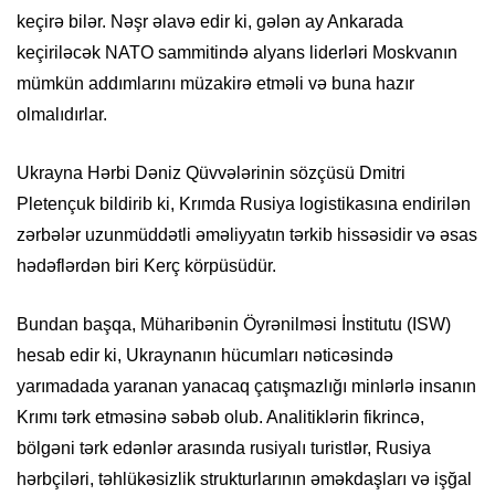
keçirə bilər. Nəşr əlavə edir ki, gələn ay Ankarada
keçiriləcək NATO sammitində alyans liderləri Moskvanın
mümkün addımlarını müzakirə etməli və buna hazır
olmalıdırlar.
Ukrayna Hərbi Dəniz Qüvvələrinin sözçüsü Dmitri
Pletençuk bildirib ki, Krımda Rusiya logistikasına endirilən
zərbələr uzunmüddətli əməliyyatın tərkib hissəsidir və əsas
hədəflərdən biri Kerç körpüsüdür.
Bundan başqa, Müharibənin Öyrənilməsi İnstitutu (ISW)
hesab edir ki, Ukraynanın hücumları nəticəsində
yarımadada yaranan yanacaq çatışmazlığı minlərlə insanın
Krımı tərk etməsinə səbəb olub. Analitiklərin fikrincə,
bölgəni tərk edənlər arasında rusiyalı turistlər, Rusiya
hərbçiləri, təhlükəsizlik strukturlarının əməkdaşları və işğal