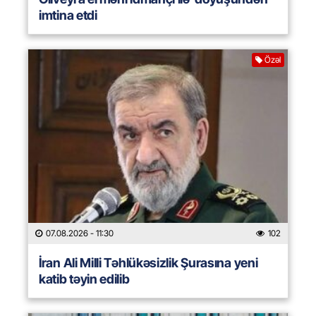
imtina etdi
Özəl
07.08.2026
- 11:30
102
İran Ali Milli Təhlükəsizlik Şurasına yeni
katib təyin edilib