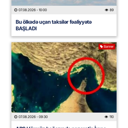
07.08.2026
- 10:00
89
Bu ölkədə uçan taksilər fəaliyyətə
BAŞLADI
Banner
07.08.2026
- 09:30
110