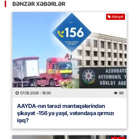
BƏNZƏR XƏBƏRLƏR
Manşet
07.08.2026
- 18:00
99
AAYDA-nın tərəzi məntəqələrindən
şikayət -156 ya yaşıl, vətəndaşa qırmızı
işıq?