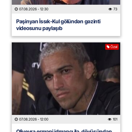
07.08.2026
- 12:30
73
Paşinyan İssık-Kul gölündən gəzinti
videosunu paylaşıb
Özəl
07.08.2026
- 12:00
101
Oliveyra erməni idmançı ilə döyüşündən