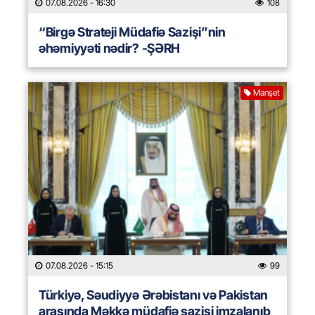
07.08.2026
- 16:30
108
“Birgə Strateji Müdafiə Sazişi”nin
əhəmiyyəti nədir? -ŞƏRH
Manşet
07.08.2026
- 15:15
99
Türkiyə, Səudiyyə Ərəbistanı və Pakistan
arasında Məkkə müdafiə sazişi imzalanıb