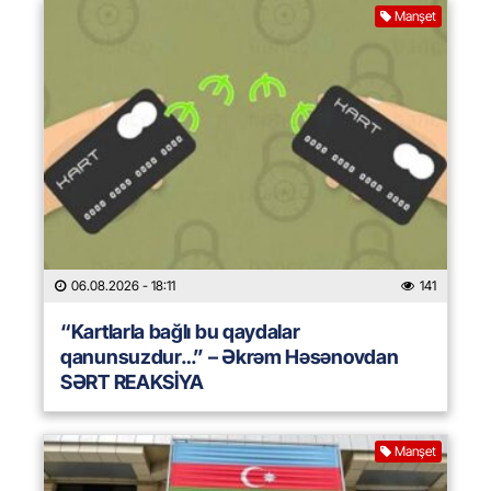
Manşet
06.08.2026
- 18:11
141
“Kartlarla bağlı bu qaydalar
qanunsuzdur…” – Əkrəm Həsənovdan
SƏRT REAKSİYA
Manşet