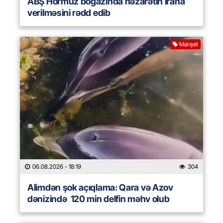
ABŞ Hörmüz boğazında nəzarətin İrana
verilməsini rədd edib
Manşet
06.08.2026
- 18:19
304
Alimdən şok açıqlama: Qara və Azov
dənizində 120 min delfin məhv olub