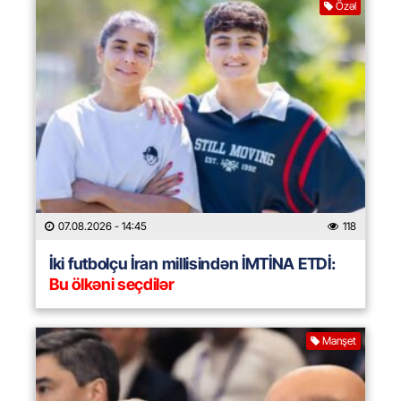
Özəl
07.08.2026
- 14:45
118
İki futbolçu İran millisindən İMTİNA ETDİ:
Bu ölkəni seçdilər
Manşet