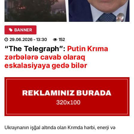
BANNER
29.06.2026
- 13:30
152
“The Telegraph”:
Putin Krıma
zərbələrə cavab olaraq
eskalasiyaya gedə bilər
Ukraynanın işğal altında olan Krımda hərbi, enerji və