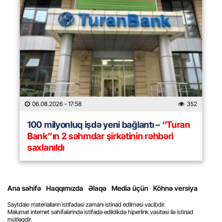
06.08.2026
- 17:58
352
100 milyonluq işdə yeni bağlantı –
“Turan
Bank”ın 2 səhmdar şirkətinin rəhbəri
saxlanıldı
Ana səhifə
Haqqımızda
Əlaqə
Media üçün
Köhnə versiya
Saytdakı materialların istifadəsi zamanı istinad edilməsi vacibdir.
Məlumat internet səhifələrində istifadə edildikdə hiperlink vasitəsi ilə istinad
mütləqdir.