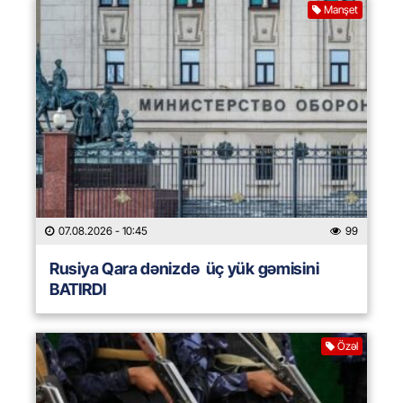
Manşet
07.08.2026
- 10:45
99
Rusiya Qara dənizdə üç yük gəmisini
BATIRDI
Özəl