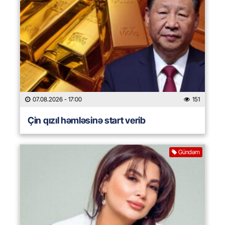
07.08.2026
- 17:00
151
Çin qızıl həmləsinə start verib
Gündəm