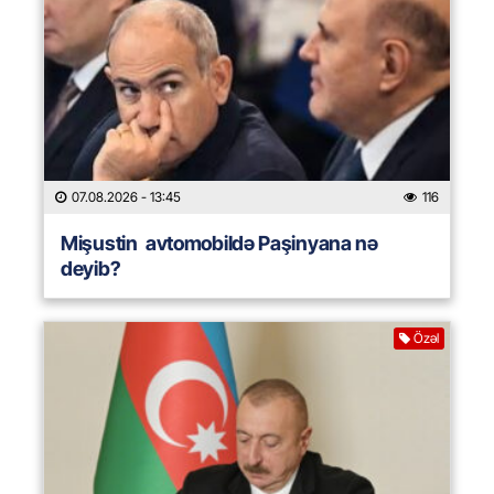
07.08.2026
- 13:45
116
Mişustin avtomobildə Paşinyana nə
deyib?
Özəl