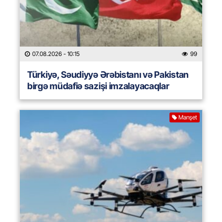
07.08.2026
- 10:15
99
Türkiyə, Səudiyyə Ərəbistanı və Pakistan
birgə müdafiə sazişi imzalayacaqlar
Manşet