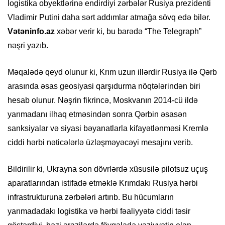
logistika obyektlərinə endirdiyi zərbələr Rusiya prezidenti
Vladimir Putini daha sərt addımlar atmağa sövq edə bilər.
Vətəninfo.az
xəbər verir ki, bu barədə “The Telegraph”
nəşri yazıb.
Məqalədə qeyd olunur ki, Krım uzun illərdir Rusiya ilə Qərb
arasında əsas geosiyasi qarşıdurma nöqtələrindən biri
hesab olunur. Nəşrin fikrincə, Moskvanın 2014-cü ildə
yarımadanı ilhaq etməsindən sonra Qərbin əsasən
sanksiyalar və siyasi bəyanatlarla kifayətlənməsi Kremlə
ciddi hərbi nəticələrlə üzləşməyəcəyi mesajını verib.
Bildirilir ki, Ukrayna son dövrlərdə xüsusilə pilotsuz uçuş
aparatlarından istifadə etməklə Krımdakı Rusiya hərbi
infrastrukturuna zərbələri artırıb. Bu hücumların
yarımadadakı logistika və hərbi fəaliyyətə ciddi təsir