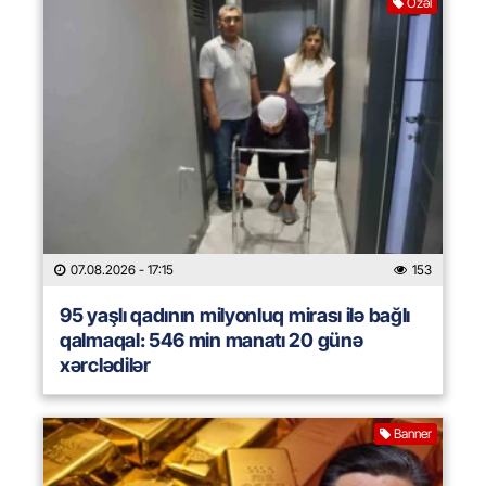
Özəl
07.08.2026
- 17:15
153
95 yaşlı qadının milyonluq mirası ilə bağlı
qalmaqal: 546 min manatı 20 günə
xərclədilər
Banner