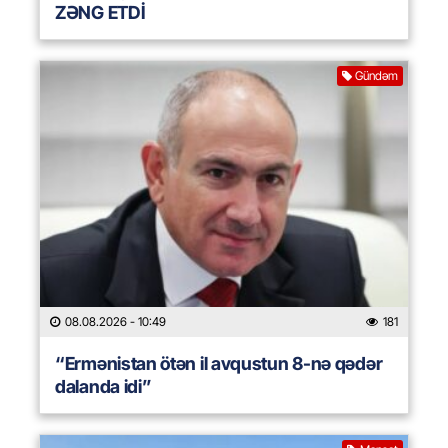
ZƏNG ETDİ
Gündəm
08.08.2026
- 10:49
181
“Ermənistan ötən il avqustun 8-nə qədər
dalanda idi”