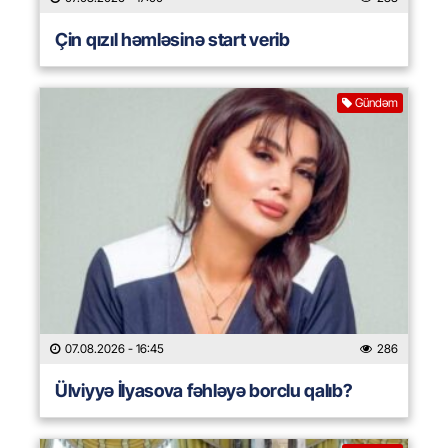
Çin qızıl həmləsinə start verib
Gündəm
07.08.2026
- 16:45
286
Ülviyyə İlyasova fəhləyə borclu qalıb?