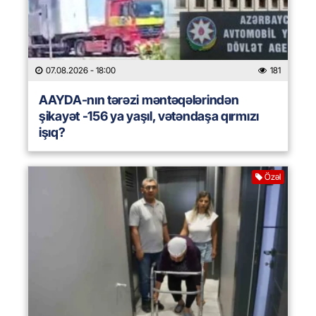
07.08.2026
- 18:00
181
AAYDA-nın tərəzi məntəqələrindən
şikayət -156 ya yaşıl, vətəndaşa qırmızı
işıq?
Özəl