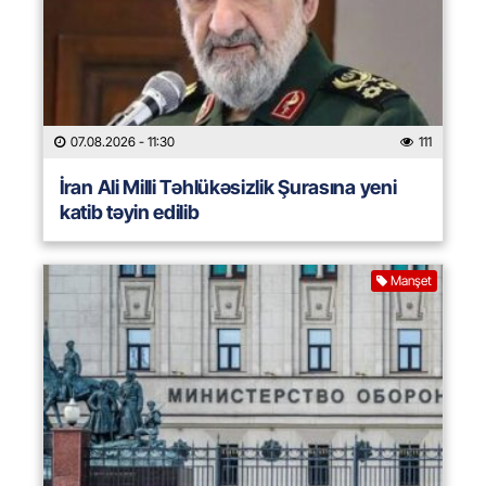
07.08.2026
- 11:30
111
İran Ali Milli Təhlükəsizlik Şurasına yeni
katib təyin edilib
Manşet