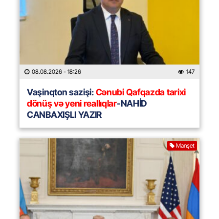
08.08.2026
- 18:26
147
Vaşinqton sazişi:
Cənubi Qafqazda tarixi
dönüş və yeni reallıqlar
-NAHİD
CANBAXIŞLI YAZIR
Manşet