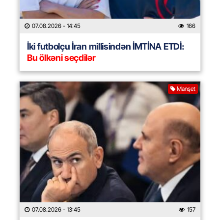
07.08.2026
- 14:45
166
İki futbolçu İran millisindən İMTİNA ETDİ:
Bu ölkəni seçdilər
Manşet
07.08.2026
- 13:45
157