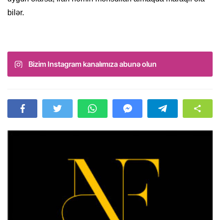
bilər.
Bizim Instagram kanalımıza abunə olun