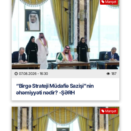
Manşet
07.08.2026
- 16:30
187
“Birgə Strateji Müdafiə Sazişi”nin
əhəmiyyəti nədir? -ŞƏRH
Manşet