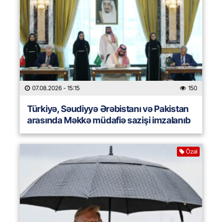
07.08.2026
- 15:15
150
Türkiyə, Səudiyyə Ərəbistanı və Pakistan
arasında Məkkə müdafiə sazişi imzalanıb
Özəl