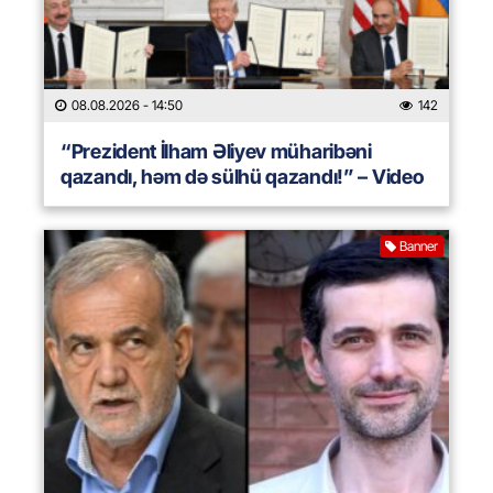
08.08.2026
- 14:50
142
“Prezident İlham Əliyev müharibəni
qazandı, həm də sülhü qazandı!” – Video
Banner