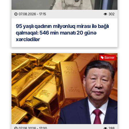
07.08.2026
- 17:15
302
95 yaşlı qadının milyonluq mirası ilə bağlı
qalmaqal: 546 min manatı 20 günə
xərclədilər
Banner
07.08.2026
- 17:00
288