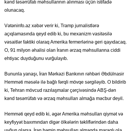
kənd təsərrüfatı məhsullarının alınması üçün istifadə
olunacaq.
Vətəninfo.az xəbər verir ki, Tramp jurnalistlərə
açıqlamasında qeyd edib ki, bu mexanizm vasitəsilə
vəsaitlər faktiki olaraq Amerika fermerlərinə geri qayıdacaq.
O, 91 milyon əhalisi olan İranın ərzaq məhsullarına ciddi
ehtiyac duyduğunu vurğulayıb.
Bununla yanaşı, İran Mərkəzi Bankının rəhbəri Əbdülnasir
Hemməti məsələ ilə bağlı fərqli mövqe sərgiləyib. O bildirib
ki, Tehran mövcud razılaşmalar çərçivəsində ABŞ-dən
kənd təsərrüfatı və ərzaq məhsulları almağa məcbur deyil.
Hemməti qeyd edib ki, əgər Amerika məhsulları qiymət və
keyfiyyət baxımından digər ölkələrin təkliflərindən daha
uyğun olarsa, İran həmin məhsulları almaqda maraqlı ola