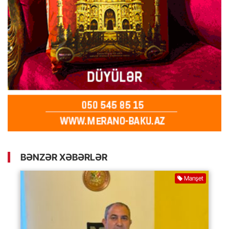
BƏNZƏR XƏBƏRLƏR
Manşet