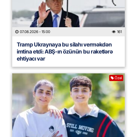
07.08.2026
- 15:00
161
Tramp Ukraynaya bu silahı verməkdən
imtina etdi: ABŞ-ın özünün bu raketlərə
ehtiyacı var
Özəl