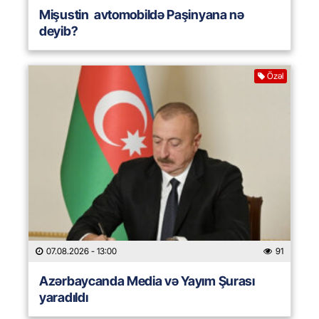
Mişustin avtomobildə Paşinyana nə
deyib?
Özəl
07.08.2026
- 13:00
91
Azərbaycanda Media və Yayım Şurası
yaradıldı