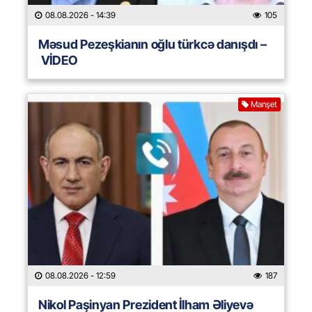
08.08.2026
- 14:39
105
Məsud Pezeşkianın oğlu türkcə danışdı –
VİDEO
Manşet
08.08.2026
- 12:59
187
Nikol Paşinyan Prezident İlham Əliyevə