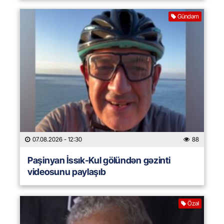
Gündəm
07.08.2026
- 12:30
88
Paşinyan İssık-Kul gölündən gəzinti
videosunu paylaşıb
Özəl