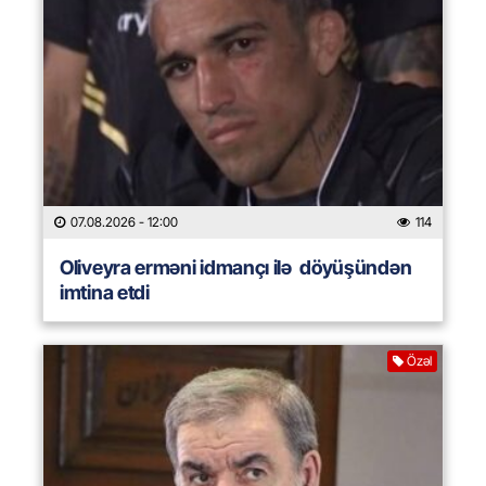
07.08.2026
- 12:00
114
Oliveyra erməni idmançı ilə döyüşündən
imtina etdi
Özəl