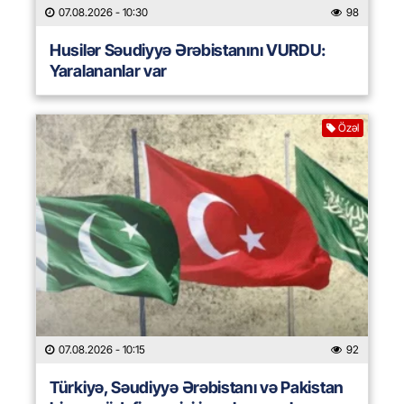
07.08.2026
- 10:30
98
Husilər Səudiyyə Ərəbistanını VURDU:
Yaralananlar var
Özəl
07.08.2026
- 10:15
92
Türkiyə, Səudiyyə Ərəbistanı və Pakistan