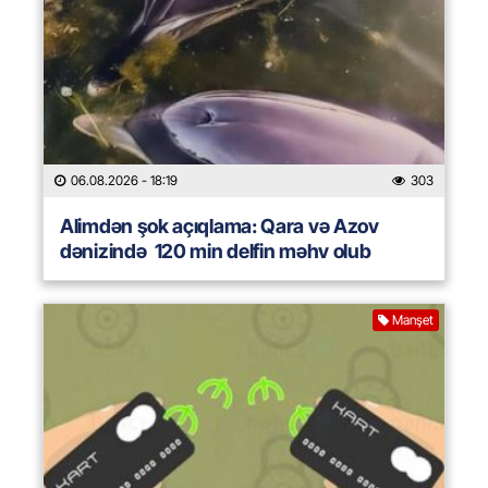
06.08.2026
- 18:19
303
Alimdən şok açıqlama: Qara və Azov
dənizində 120 min delfin məhv olub
Manşet