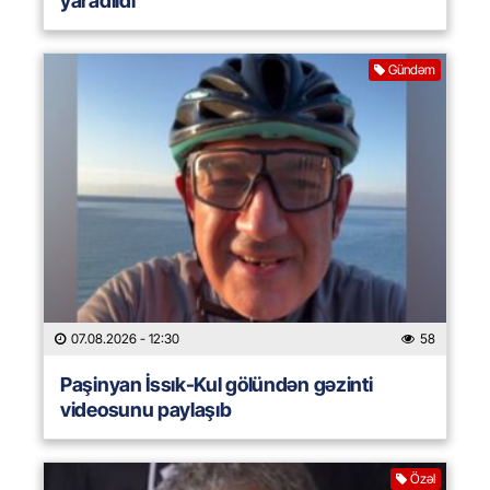
yaradıldı
Gündəm
07.08.2026
- 12:30
58
Paşinyan İssık-Kul gölündən gəzinti
videosunu paylaşıb
Özəl