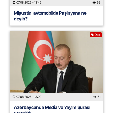
07.08.2026
- 13:45
69
Mişustin avtomobildə Paşinyana nə
deyib?
Özəl
07.08.2026
- 13:00
61
Azərbaycanda Media və Yayım Şurası