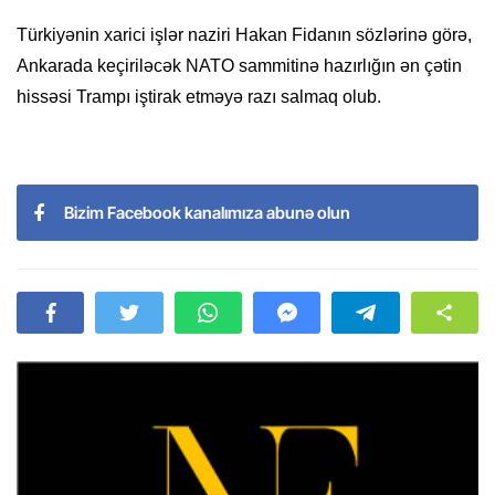
Türkiyənin xarici işlər naziri Hakan Fidanın sözlərinə görə,
Ankarada keçiriləcək NATO sammitinə hazırlığın ən çətin
hissəsi Trampı iştirak etməyə razı salmaq olub.
Bizim Facebook kanalımıza abunə olun