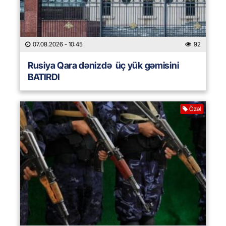
07.08.2026
- 10:45
92
Rusiya Qara dənizdə üç yük gəmisini
BATIRDI
Özəl