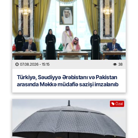
07.08.2026
- 15:15
38
Türkiyə, Səudiyyə Ərəbistanı və Pakistan
arasında Məkkə müdafiə sazişi imzalanıb
Özəl