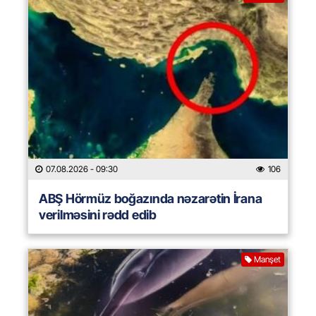
07.08.2026
- 09:30
106
ABŞ Hörmüz boğazında nəzarətin İrana
verilməsini rədd edib
Manşet