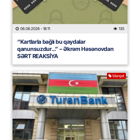
06.08.2026
- 18:11
135
“Kartlarla bağlı bu qaydalar
qanunsuzdur…” – Əkrəm Həsənovdan
SƏRT REAKSİYA
Manşet