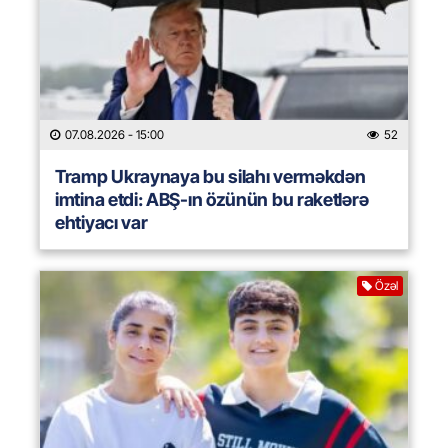
07.08.2026
- 15:00
52
Tramp Ukraynaya bu silahı verməkdən
imtina etdi: ABŞ-ın özünün bu raketlərə
ehtiyacı var
Özəl