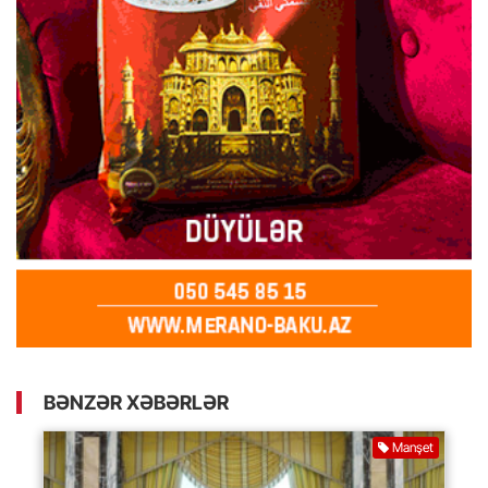
BƏNZƏR XƏBƏRLƏR
Manşet