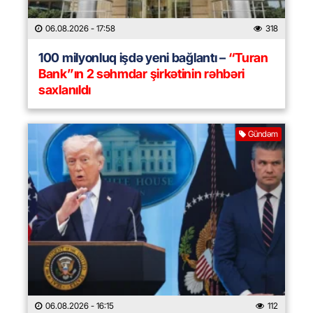
06.08.2026
- 17:58
318
100 milyonluq işdə yeni bağlantı –
“Turan
Bank”ın 2 səhmdar şirkətinin rəhbəri
saxlanıldı
Gündəm
06.08.2026
- 16:15
112