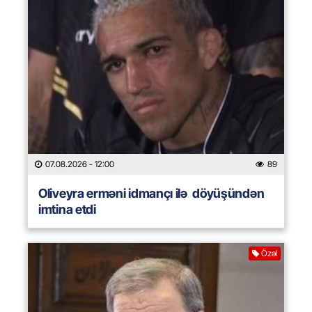
07.08.2026
- 12:00
89
Oliveyra erməni idmançı ilə döyüşündən
imtina etdi
Özəl