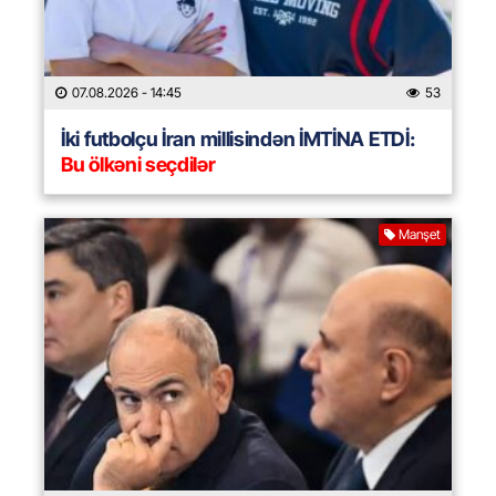
07.08.2026
- 14:45
53
İki futbolçu İran millisindən İMTİNA ETDİ:
Bu ölkəni seçdilər
Manşet