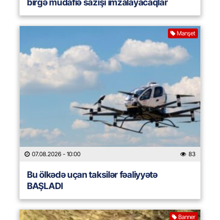
birgə müdafiə sazişi imzalayacaqlar
Manşet
07.08.2026
- 10:00
83
Bu ölkədə uçan taksilər fəaliyyətə
BAŞLADI
Banner