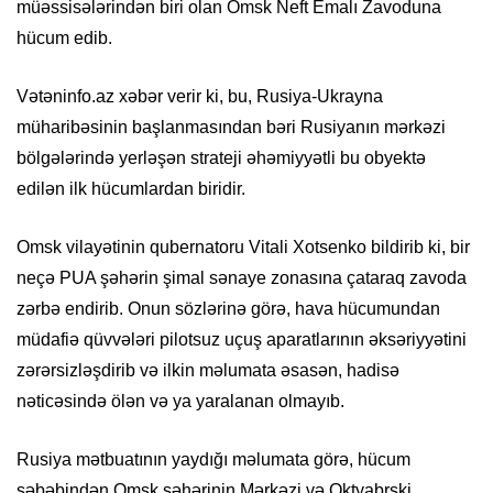
müəssisələrindən biri olan Omsk Neft Emalı Zavoduna
hücum edib.
Vətəninfo.az xəbər verir ki, bu, Rusiya-Ukrayna
müharibəsinin başlanmasından bəri Rusiyanın mərkəzi
bölgələrində yerləşən strateji əhəmiyyətli bu obyektə
edilən ilk hücumlardan biridir.
Omsk vilayətinin qubernatoru Vitali Xotsenko bildirib ki, bir
neçə PUA şəhərin şimal sənaye zonasına çataraq zavoda
zərbə endirib. Onun sözlərinə görə, hava hücumundan
müdafiə qüvvələri pilotsuz uçuş aparatlarının əksəriyyətini
zərərsizləşdirib və ilkin məlumata əsasən, hadisə
nəticəsində ölən və ya yaralanan olmayıb.
Rusiya mətbuatının yaydığı məlumata görə, hücum
səbəbindən Omsk şəhərinin Mərkəzi və Oktyabrski