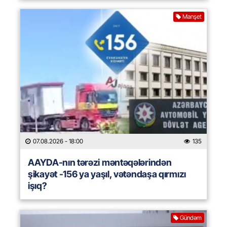
Manşet
07.08.2026
- 18:00
135
AAYDA-nın tərəzi məntəqələrindən
şikayət -156 ya yaşıl, vətəndaşa qırmızı
işıq?
Gündəm