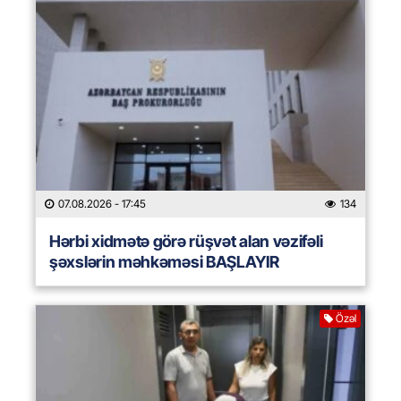
07.08.2026
- 17:45
134
Hərbi xidmətə görə rüşvət alan vəzifəli
şəxslərin məhkəməsi BAŞLAYIR
Özəl