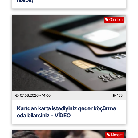
olacaq
Gündəm
07.08.2026
- 14:00
153
Kartdan karta istədiyiniz qədər köçürmə
edə bilərsiniz – VİDEO
Manşet