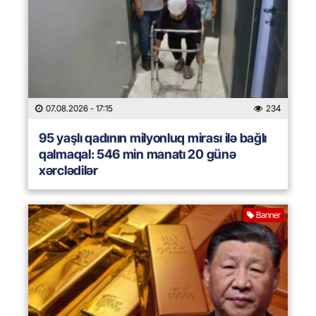
07.08.2026
- 17:15
234
95 yaşlı qadının milyonluq mirası ilə bağlı
qalmaqal: 546 min manatı 20 günə
xərclədilər
Banner