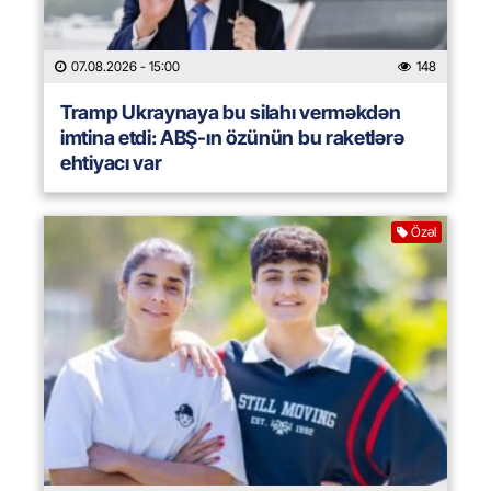
07.08.2026
- 15:00
148
Tramp Ukraynaya bu silahı verməkdən
imtina etdi: ABŞ-ın özünün bu raketlərə
ehtiyacı var
Özəl