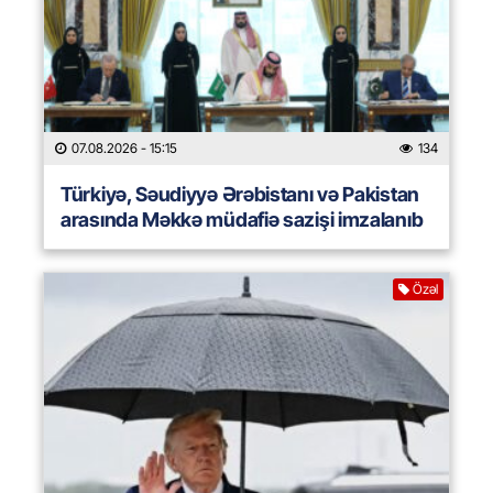
07.08.2026
- 15:15
134
Türkiyə, Səudiyyə Ərəbistanı və Pakistan
arasında Məkkə müdafiə sazişi imzalanıb
Özəl