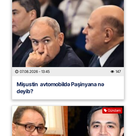
07.08.2026
- 13:45
147
Mişustin avtomobildə Paşinyana nə
deyib?
Gündəm