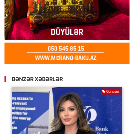
BƏNZƏR XƏBƏRLƏR
Gündəm