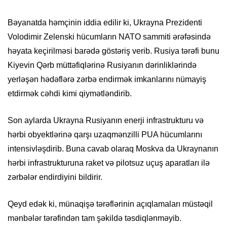
Bəyanatda həmçinin iddia edilir ki, Ukrayna Prezidenti
Volodimir Zelenski hücumların NATO sammiti ərəfəsində
həyata keçirilməsi barədə göstəriş verib. Rusiya tərəfi bunu
Kiyevin Qərb müttəfiqlərinə Rusiyanın dərinliklərində
yerləşən hədəflərə zərbə endirmək imkanlarını nümayiş
etdirmək cəhdi kimi qiymətləndirib.
Son aylarda Ukrayna Rusiyanın enerji infrastrukturu və
hərbi obyektlərinə qarşı uzaqmənzilli PUA hücumlarını
intensivləşdirib. Buna cavab olaraq Moskva da Ukraynanın
hərbi infrastrukturuna raket və pilotsuz uçuş aparatları ilə
zərbələr endirdiyini bildirir.
Qeyd edək ki, münaqişə tərəflərinin açıqlamaları müstəqil
mənbələr tərəfindən tam şəkildə təsdiqlənməyib.