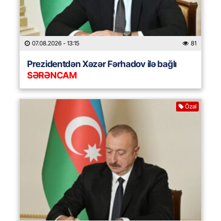
07.08.2026
- 13:15
81
Prezidentdən Xəzər Fərhadov ilə bağlı
SƏRƏNCAM
Özəl