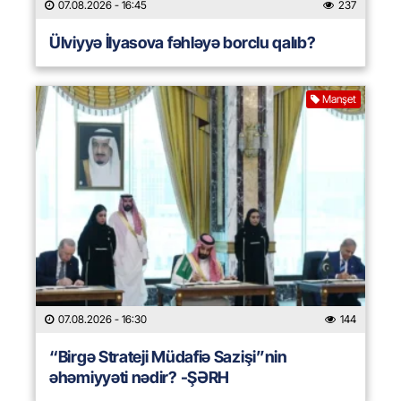
07.08.2026
- 16:45
237
Ülviyyə İlyasova fəhləyə borclu qalıb?
Manşet
07.08.2026
- 16:30
144
“Birgə Strateji Müdafiə Sazişi”nin
əhəmiyyəti nədir? -ŞƏRH