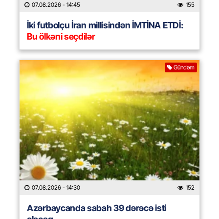
07.08.2026
- 14:45
155
İki futbolçu İran millisindən İMTİNA ETDİ:
Bu ölkəni seçdilər
Gündəm
07.08.2026
- 14:30
152
Azərbaycanda sabah 39 dərəcə isti