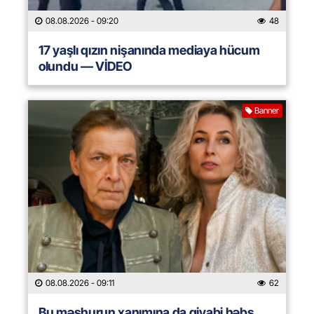
08.08.2026
- 09:20
48
17 yaşlı qızın nişanında mediaya hücum
olundu — VİDEO
Banner
08.08.2026
- 09:11
62
Bu məşhurun xanımına da qiyabi həbs