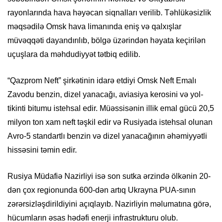
rayonlarında hava həyəcan siqnalları verilib. Təhlükəsizlik
məqsədilə Omsk hava limanında eniş və qalxışlar
müvəqqəti dayandırılıb, bölgə üzərindən həyata keçirilən
uçuşlara da məhdudiyyət tətbiq edilib.
“Qazprom Neft” şirkətinin idarə etdiyi Omsk Neft Emalı
Zavodu benzin, dizel yanacağı, aviasiya kerosini və yol-
tikinti bitumu istehsal edir. Müəssisənin illik emal gücü 20,5
milyon ton xam neft təşkil edir və Rusiyada istehsal olunan
Avro-5 standartlı benzin və dizel yanacağının əhəmiyyətli
hissəsini təmin edir.
Rusiya Müdafiə Nazirliyi isə son sutka ərzində ölkənin 20-
dən çox regionunda 600-dən artıq Ukrayna PUA-sının
zərərsizləşdirildiyini açıqlayıb. Nazirliyin məlumatına görə,
hücumların əsas hədəfi enerji infrastrukturu olub.