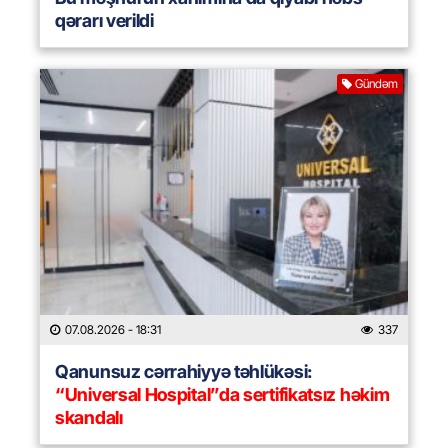
qərarı verildi
Gündəm
07.08.2026
- 18:31
337
Qanunsuz cərrahiyyə təhlükəsi:
“Universal Hospital”da sertifikatsız həkim
skandalı