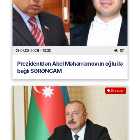
07.08.2026
- 13:30
101
Prezidentdən Abel Məhərrəmovun oğlu ilə
bağlı SƏRƏNCAM
Gündəm