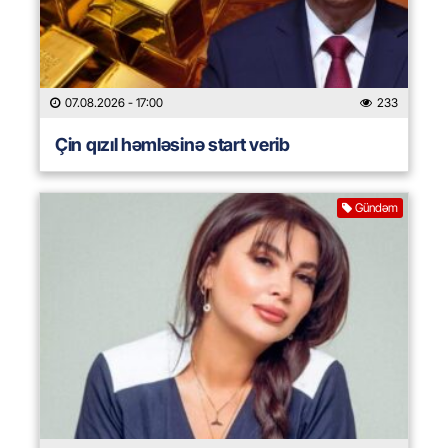
07.08.2026
- 17:00
233
Çin qızıl həmləsinə start verib
Gündəm