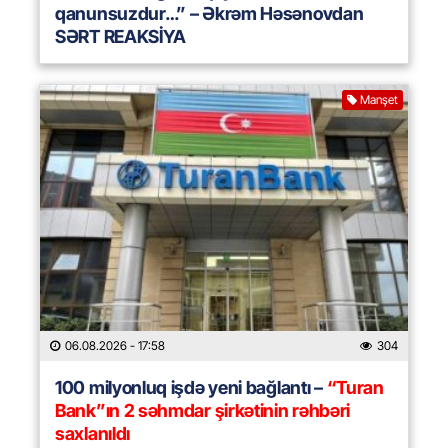
qanunsuzdur…” – Əkrəm Həsənovdan
SƏRT REAKSİYA
Manşet
06.08.2026
- 17:58
304
100 milyonluq işdə yeni bağlantı –
“Turan
Bank”ın 2 səhmdar şirkətinin rəhbəri
saxlanıldı