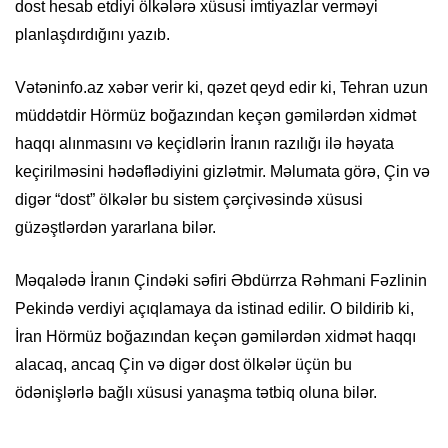
dost hesab etdiyi ölkələrə xüsusi imtiyazlar verməyi
planlaşdırdığını yazıb.
Vətəninfo.az xəbər verir ki, qəzet qeyd edir ki, Tehran uzun
müddətdir Hörmüz boğazından keçən gəmilərdən xidmət
haqqı alınmasını və keçidlərin İranın razılığı ilə həyata
keçirilməsini hədəflədiyini gizlətmir. Məlumata görə, Çin və
digər “dost” ölkələr bu sistem çərçivəsində xüsusi
güzəştlərdən yararlana bilər.
Məqalədə İranın Çindəki səfiri Əbdürrza Rəhmani Fəzlinin
Pekində verdiyi açıqlamaya da istinad edilir. O bildirib ki,
İran Hörmüz boğazından keçən gəmilərdən xidmət haqqı
alacaq, ancaq Çin və digər dost ölkələr üçün bu
ödənişlərlə bağlı xüsusi yanaşma tətbiq oluna bilər.