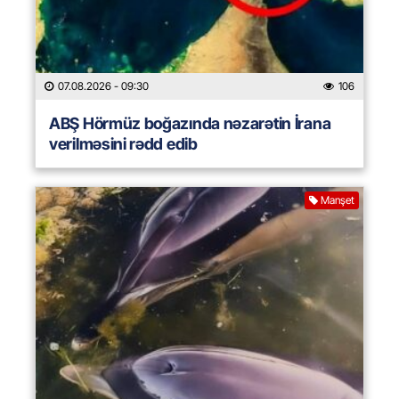
07.08.2026
- 09:30
106
ABŞ Hörmüz boğazında nəzarətin İrana
verilməsini rədd edib
Manşet