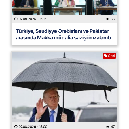
07.08.2026
- 15:15
33
Türkiyə, Səudiyyə Ərəbistanı və Pakistan
arasında Məkkə müdafiə sazişi imzalanıb
Özəl
07.08.2026
- 15:00
47