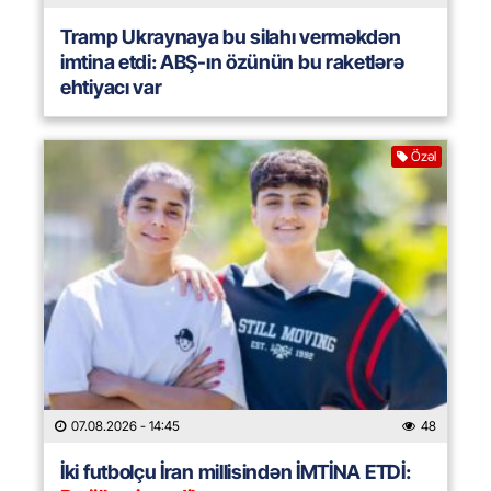
Tramp Ukraynaya bu silahı verməkdən
imtina etdi: ABŞ-ın özünün bu raketlərə
ehtiyacı var
Özəl
07.08.2026
- 14:45
48
İki futbolçu İran millisindən İMTİNA ETDİ: