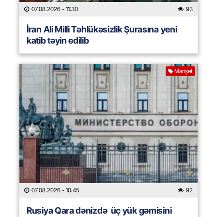
07.08.2026
- 11:30
93
İran Ali Milli Təhlükəsizlik Şurasına yeni
katib təyin edilib
Manşet
07.08.2026
- 10:45
92
Rusiya Qara dənizdə üç yük gəmisini