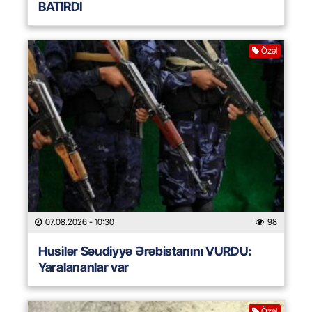
BATIRDI
Özəl
07.08.2026
- 10:30
98
Husilər Səudiyyə Ərəbistanını VURDU:
Yaralananlar var
Özəl