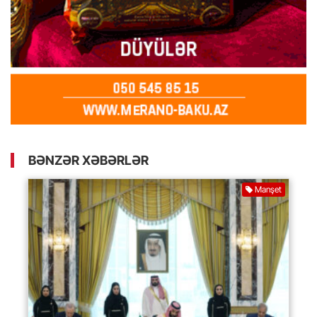
BƏNZƏR XƏBƏRLƏR
Manşet