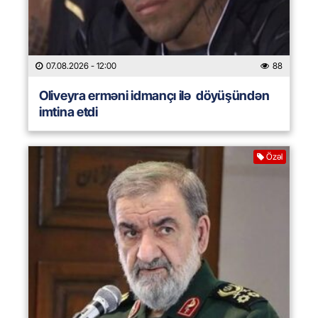
07.08.2026
- 12:00
88
Oliveyra erməni idmançı ilə döyüşündən
imtina etdi
Özəl