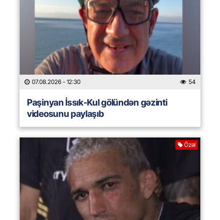
07.08.2026
- 12:30
54
Paşinyan İssık-Kul gölündən gəzinti
videosunu paylaşıb
Özəl