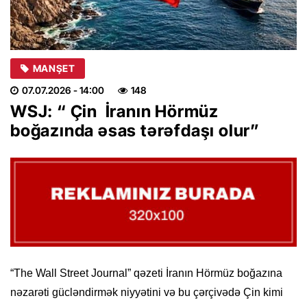
MANŞET
07.07.2026
- 14:00
148
WSJ: “ Çin İranın Hörmüz
boğazında əsas tərəfdaşı olur”
“The Wall Street Journal” qəzeti İranın Hörmüz boğazına
nəzarəti gücləndirmək niyyətini və bu çərçivədə Çin kimi