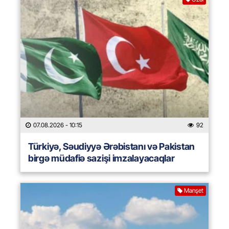
07.08.2026
- 10:15
92
Türkiyə, Səudiyyə Ərəbistanı və Pakistan
birgə müdafiə sazişi imzalayacaqlar
Manşet