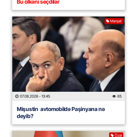
Bu ölkəni seçdilər
Manşet
07.08.2026
- 13:45
65
Mişustin avtomobildə Paşinyana nə
deyib?
Özəl