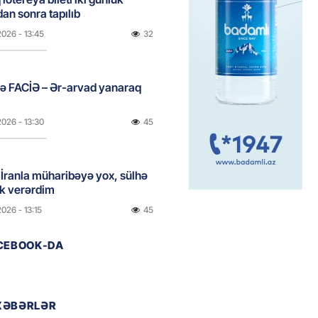
dan sonra tapılıb
2026
- 13:45
32
ə FACİƏ – Ər-arvad yanaraq
2026
- 13:30
45
İranla müharibəyə yox, sülhə
k verərdim
2026
- 13:15
45
ACEBOOK-DA
ycan üzərindən Ermənistana
buğdası gedib
2026
- 13:00
53
XƏBƏRLƏR