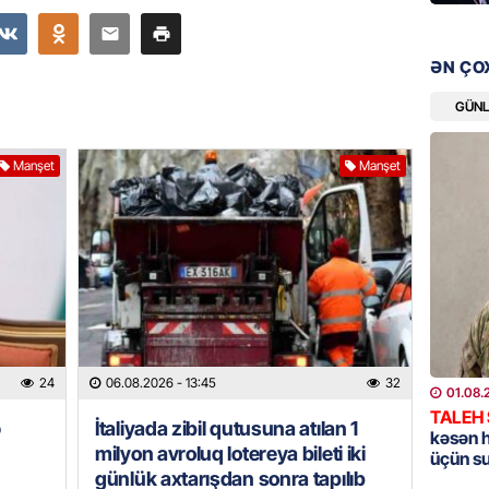
“Kaddeh
VÖEN-si
Müştəri
ƏN ÇO
06.08.
GÜN
ÖZƏL
Manşet
Manşet
Köpəkba
onlarla
ALİMLƏ
06.08.
GÜNDƏM
Ceyhun
səfəri 
06.08.
24
06.08.2026
- 13:45
32
01.08.
TALEH
ə
İtaliyada zibil qutusuna atılan 1
BANNER
kəsən 
milyon avroluq lotereya bileti iki
üçün s
Məşhur
günlük axtarışdan sonra tapılıb
yetiril