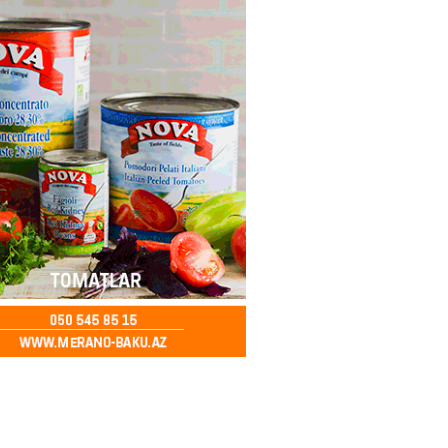
2026
- 17:00
205
 Bank-ın istiqrazlarına tələbat
ış həcmini üç dəfəyə yaxın
i
2026
- 16:59
203
bolçu “Real Madrid”dən GETDİ
2026
- 16:45
202
 HHQ-nin ilk qadın generalı oldu
2026
- 16:30
203
 və universitetlərə yaxın ev