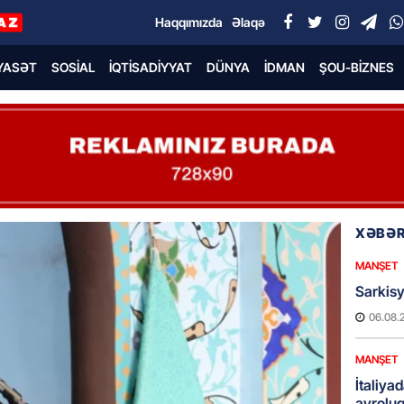
Haqqımızda
Əlaqə
YASƏT
SOSIAL
İQTISADIYYAT
DÜNYA
İDMAN
ŞOU-BIZNES
XƏBƏR
MANŞET
Sarkisy
06.08.
MANŞET
İtaliyad
avroluq 