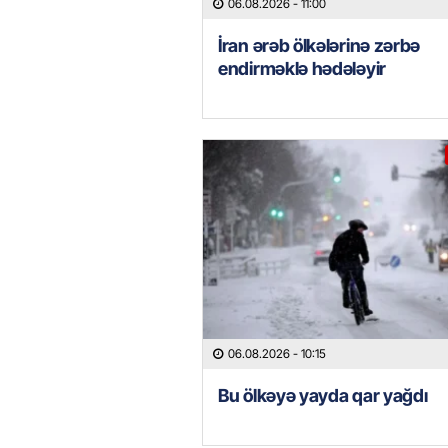
06.08.2026
- 11:00
İran ərəb ölkələrinə zərbə
endirməklə hədələyir
06.08.2026
- 10:15
Bu ölkəyə yayda qar yağdı