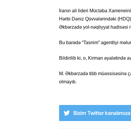
İranın ali lideri Müctəba Xamenein
Hərbi Dəniz Qüvvələrindəki (HDQ
Əkbərzadə yol-nəqliyyat hadisəsi n
Bu barədə “Tasnim” agentliyi məlu
Bildirilib ki, o, Kirman əyalətində
M. Əkbərzadə tibb müəssisəsinə ça
olmayıb.
Bizim Twitter kanalımız