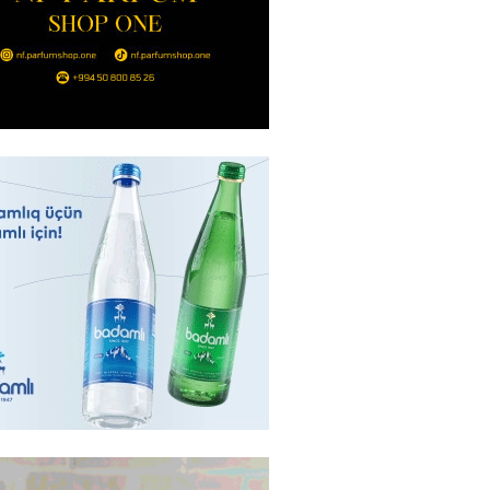
 “Sabah” Danimarkada “Orhus”
lə qarşılaşacaq
2026
- 17:45
327
aya məxsus təyyarə
yada dron hücumuna məruz
2026
- 17:30
186
 min manatlıq qızıl-zinət
ı oğurlayan şəxs saxlanılıb
2026
- 17:15
109
boğazı tezliklə açılacaq- Tramp