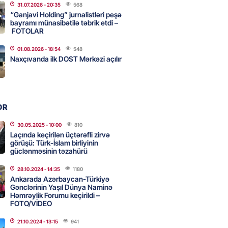
31.07.2026
- 20:35
568
2026
- 11:15
61
“Ganjavi Holding” jurnalistləri peşə
bayramı münasibətilə təbrik etdi –
FOTOLAR
əb ölkələrinə zərbə endirməklə
01.08.2026
- 18:54
548
Naxçıvanda ilk DOST Mərkəzi açılır
ir
2026
- 11:00
68
OR
 Qara dənizdə mülki gəmilərə
rı qəbuledilməz hesab edir
30.05.2025
- 10:00
810
Laçında keçirilən üçtərəfli zirvə
2026
- 10:45
76
görüşü: Türk-İslam birliyinin
güclənməsinin təzahürü
TEOROLOGIYA
28.10.2024
- 14:35
1180
ilərə yağış yağıb
Ankarada Azərbaycan-Türkiyə
Gənclərinin Yaşıl Dünya Naminə
2026
- 10:30
61
Həmrəylik Forumu keçirildi –
FOTO/VİDEO
21.10.2024
- 13:15
941