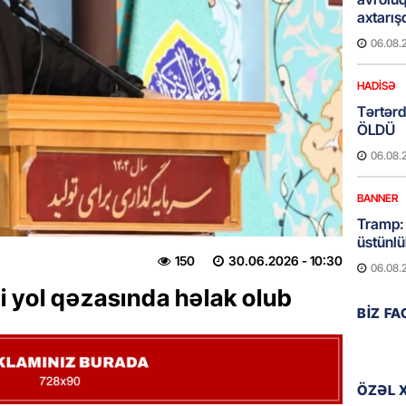
axtarış
06.08.
HADISƏ
Tərtərd
ÖLDÜ
06.08.
BANNER
Tramp: 
üstünlü
150
30.06.2026
- 10:30
06.08.
 yol qəzasında həlak olub
GÜNDƏM
BIZ F
Azərba
Rusiya 
06.08.
ÖZƏL 