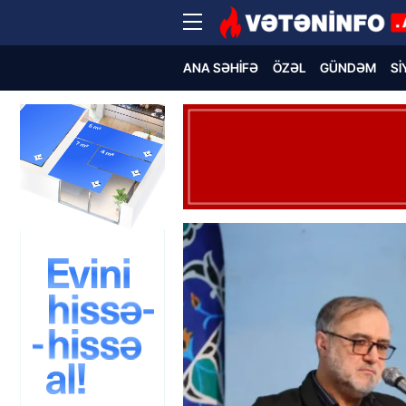
ANA SƏHIFƏ
ÖZƏL
GÜNDƏM
SI