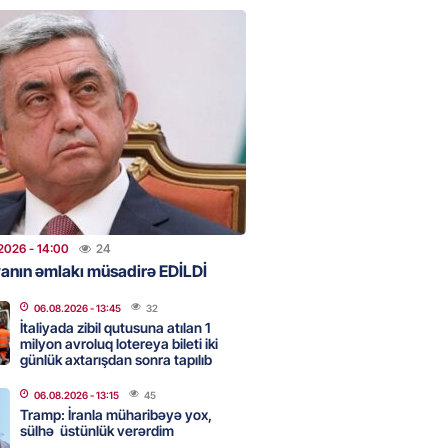
qalma müddətinizi aşsanız,
də ABŞ-a girişinizə daimi
qoyula bilər
2026
- 12:45
47
 Qafanda baş konsulluq açmaq
2026
- 12:30
63
2026
- 14:00
24
anın əmlakı müsadirə EDİLDİ
06.08.2026
- 13:45
32
z niyə davamlı olaraq yorğunuq
İtaliyada zibil qutusuna atılan 1
ini biləndə ŞOKA
milyon avroluq lotereya bileti iki
ƏKSİNİZ
günlük axtarışdan sonra tapılıb
2026
- 12:15
58
06.08.2026
- 13:15
45
Tramp: İranla müharibəyə yox,
sülhə üstünlük verərdim