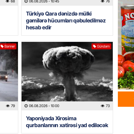
68
06.08.2026
- 10:45
76
05.08.
Türkiyə Qara dənizdə mülki
REKLAM
gəmilərə hücumları qəbuledilməz
Kapital
hesab edir
buraxıl
üstələd
05.08.
Banner
Gündəm
İDMAN
Bu fut
05.08.
DÜNYA
Türkiyə
79
06.08.2026
- 10:00
73
05.08.
Yaponiyada Xirosima
GÜNDƏM
qurbanlarının xatirəsi yad ediləcək
Metroya