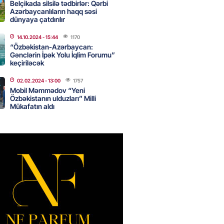
yə yayda qar yağdı
Belçikada silsilə tədbirlər: Qərbi
Azərbaycanlıların haqq səsi
2026
- 10:15
79
dünyaya çatdırılır
14.10.2024
- 15:44
1170
“Özbəkistan-Azərbaycan:
ada Xirosima qurbanlarının
Gənclərin İpək Yolu İqlim Forumu”
i yad ediləcək
keçiriləcək
2026
- 10:00
73
02.02.2024
- 13:00
1757
Mobil Məmmədov “Yeni
Özbəkistanın ulduzları” Milli
Mükafatın aldı
Qənizadə açıqlama verdi
2026
- 09:45
74
bölgəsində problem bitdi –
Şurvan kanalını qısa müddətdə
lədi
2026
- 22:08
322