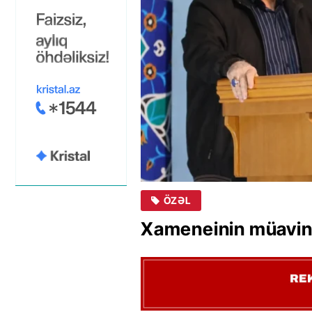
ÖZƏL
Xameneinin müavini