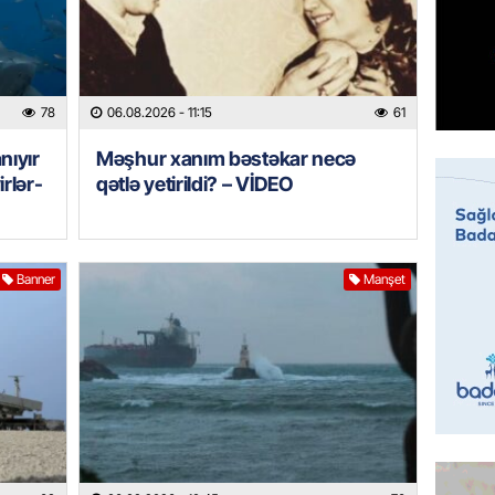
İDMAN
Bu gün
klubu i
05.08.
78
06.08.2026
- 11:15
61
ÖZƏL
nıyır
Məşhur xanım bəstəkar necə
Ukrayn
irlər-
qətlə yetirildi? – VİDEO
Almani
qaldı
05.08.
Banner
Manşet
HADISƏ
Evdən 5
əşyalar
05.08.
ÖZƏL
Hörmüz 