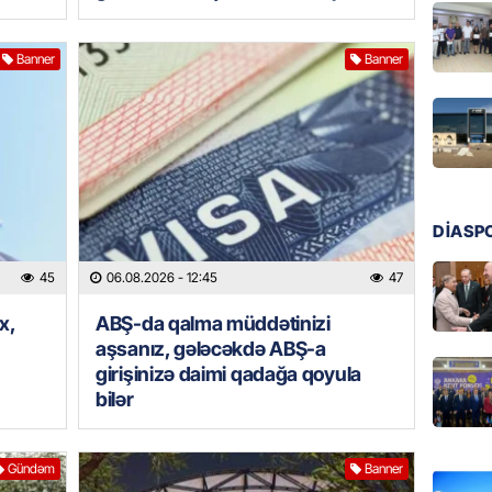
06.08.
Banner
Banner
BANNER
İran ər
hədələy
06.08.
MANŞET
DİASP
Türkiyə
hücumla
45
06.08.2026
- 12:45
47
06.08.
x,
ABŞ-da qalma müddətinizi
aşsanız, gələcəkdə ABŞ-a
HIDROME
girişinizə daimi qadağa qoyula
Bu əraz
bilər
06.08.
BANNER
Gündəm
Banner