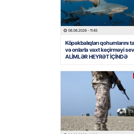
06.08.2026
- 11:45
Köpəkbalıqları qohumlarını ta
və onlarla vaxt keçirməyi sev
ALİMLƏR HEYRƏT İÇİNDƏ