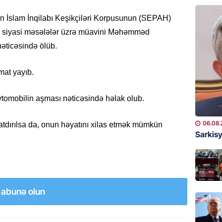
BANNER
in İslam İnqilabı Keşikçiləri Korpusunun (SEPAH)
ABŞ-da 
) siyasi məsələlər üzrə müavini Məhəmməd
gələcək
qadağa 
əticəsində ölüb.
06.08.
mat yayıb.
GÜNDƏM
Rusiya
 avtomobilin aşması nəticəsində həlak olub.
istəyir
06.08.
06.08.
tdırılsa da, onun həyatını xilas etmək mümkün
Sarkisy
GÜNDƏM
Hamımı
– Səbəb
DÜŞƏC
06.08.
a abunə olun
BANNER