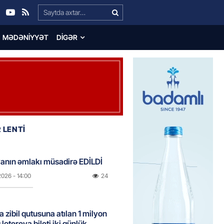
Search…
MƏDƏNIYYƏT
DIGƏR
 LENTİ
anın əmlakı müsadirə EDİLDİ
2026
- 14:00
24
a zibil qutusuna atılan 1 milyon
lotereya bileti iki günlük