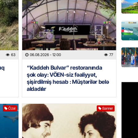
Bu ölkə
06.08.
GÜNDƏM
Yaponiy
xatirəs
06.08.
63
06.08.2026
- 12:00
77
GÜNDƏM
uq
“Kaddeh Bulvar” restoranında
Çingiz 
şok olay: VÖEN-siz fəaliyyət,
06.08.
şişirdilmiş hesab : Müştərilər belə
aldadılır
GÜNDƏM
Şirvan 
Özəl
Banner
ADSEA 
bərpa e
05.08.