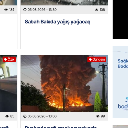
GÜNDƏM
134
05.08.2026
- 13:30
106
Sabah 
Sabah Bakıda yağış yağacaq
05.08.
ÖZƏL
İranın 
Britani
05.08.
Özəl
Gündəm
GÜNDƏM
Rusiyad
“Başne
hücumu
05.08.
İDMAN
85
05.08.2026
- 13:00
99
“Qarab
yaxşı h