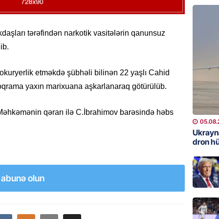
REKLAM
Kapital
aşları tərəfindən narkotik vasitələrin qanunsuz
buraxıl
ib.
üstələd
05.08.
kokuryerlik etməkdə şübhəli bilinən 22 yaşlı Cahid
loqrama yaxın marixuana aşkarlanaraq götürülüb.
İDMAN
Bu fut
b. Məhkəmənin qərarı ilə C.İbrahimov barəsində həbs
05.08.
05.08.
Ukrayn
DÜNYA
dron h
Türkiyə
05.08.
a abunə olun
GÜNDƏM
Metroya
axtaran