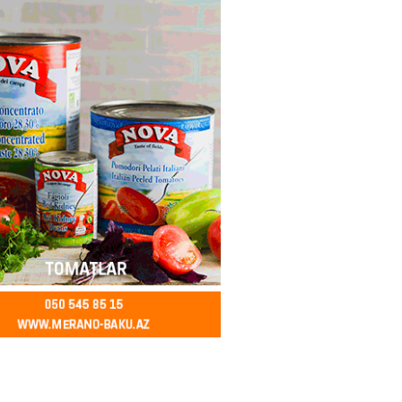
2026
- 12:45
97
nağı Əkbərov bu agentliyin
avini oldu – FOTO
2026
- 12:30
101
əclisin deputatı Asif Əsgərov
anın dağ kəndlərindən biri olan
ax kəndində sakinlərlə görüşdü
LAR
2026
- 12:15
104
oğlu MMC”nin “Dost Əllər”
i çərçivəsində neyromüxtəlifliyi
nclər üçün masterklass keçirilib