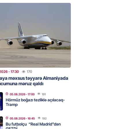
 Bank-ın istiqrazlarına tələbat
ış həcmini üç dəfəyə yaxın
i
2026
- 16:59
191
bolçu “Real Madrid”dən GETDİ
2026
- 16:45
192
2026
- 17:30
170
aya məxsus təyyarə Almaniyada
ücumuna məruz qaldı
 HHQ-nin ilk qadın generalı oldu
05.08.2026
- 17:00
191
2026
- 16:30
194
Hörmüz boğazı tezliklə açılacaq-
Tramp
05.08.2026
- 16:45
192
 və universitetlərə yaxın ev
Bu futbolçu “Real Madrid”dən
ların diqqətinə: Kirayə
GETDİ