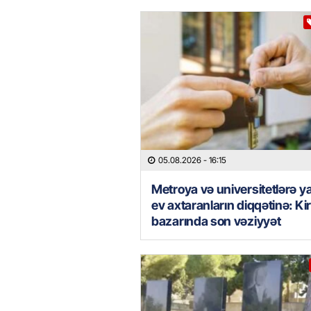
05.08.2026
- 16:15
Metroya və universitetlərə y
ev axtaranların diqqətinə: Ki
bazarında son vəziyyət