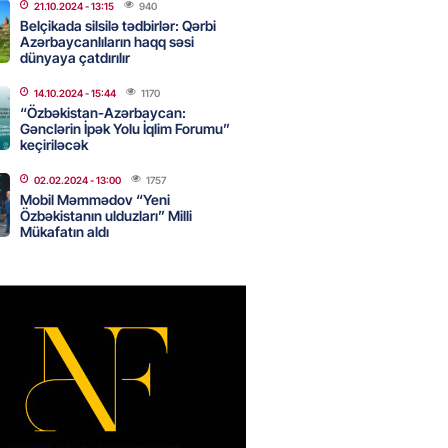
nsı imkanları var?
21.10.2024
- 13:15
940
Belçikada silsilə tədbirlər: Qərbi
2026
- 14:30
84
Azərbaycanlıların haqq səsi
dünyaya çatdırılır
14.10.2024
- 15:44
1170
inin ofisi Pezeşkianın istefası
“Özbəkistan-Azərbaycan:
ı iddiaları təkzib etdi
Gənclərin İpək Yolu İqlim Forumu”
keçiriləcək
2026
- 14:15
116
02.02.2024
- 13:00
1757
Mobil Məmmədov “Yeni
Özbəkistanın ulduzları” Milli
bu canlıların hücumu başlayıb?
Mükafatın aldı
tülər narahatlıq yaratdı: FOTO
2026
- 14:00
98
 PENSİYA VƏ MÜAVİNƏTLƏR
N ARTIRILACAQ? – Mühüm
AMA
2026
- 13:45
134