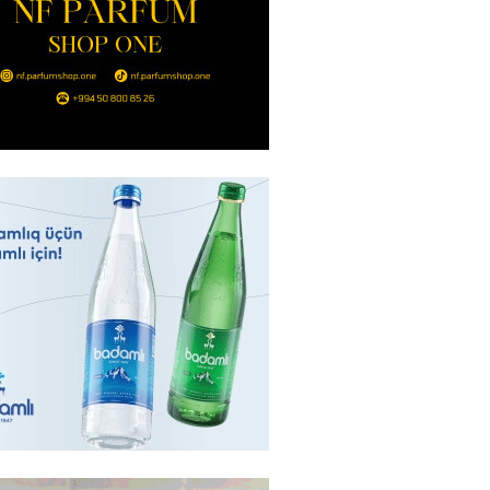
Bakıda yağış yağacaq
2026
- 13:30
106
göndərdiyi tiryək ələ keçdi:
yaya gedirmiş
2026
- 13:15
85
a neft emalı zavodunda yanğın:
ft-Ufaneftexim” dron
ndan sonra alovlanıb
2026
- 13:00
99
ağ” “Dinamo” (Kiyev) matçına
azırlaşıb