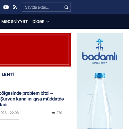
Search…
MƏDƏNIYYƏT
DIGƏR
 LENTİ
bölgəsində problem bitdi –
Şurvan kanalını qısa müddətdə
lədi
2026
- 22:08
279