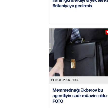
İranın göndərdiyi tiryək ələ k
Britaniyaya gedirmiş
05.08.2026
- 12:30
Məmmədnağı Əkbərov bu
agentliyin sədr müavini oldu 
FOTO