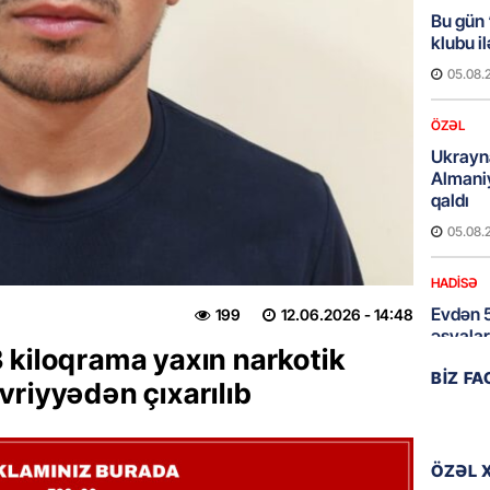
Bu gün
klubu i
05.08.
ÖZƏL
Ukrayn
Almani
qaldı
05.08.
HADISƏ
Evdən 5
199
12.06.2026
- 14:48
əşyalar
 kiloqrama yaxın narkotik
05.08.
BIZ F
riyyədən çıxarılıb
ÖZƏL
Hörmüz 
ÖZƏL 
05.08.