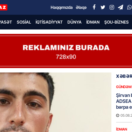
Haqqımızda
Əlaqə
YASƏT
SOSIAL
İQTISADIYYAT
DÜNYA
İDMAN
ŞOU-BIZNES
XƏBƏR
GÜNDƏM
Şirvan 
ADSEA 
bərpa e
05.08.
İDMAN