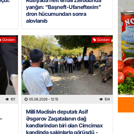
eçdi:
Rusiyada neft emalı zavodunda
yanğın: “Başneft-Ufaneftexim”
05.08.
dron hücumundan sonra
alovlanıb
GÜNDƏM
Məmməd
sədr mü
Gündəm
Gündəm
05.08.
GÜNDƏM
Milli M
Zaqatal
Cimcim
-FOTO
05.08.
101
05.08.2026
- 12:15
104
GÜNDƏM
Milli Məclisin deputatı Asif
Veysəl
–
Əsgərov Zaqatalanın dağ
layihəs
kəndlərindən biri olan Cimcimax
olan gə
kəndində sakinlərlə görüşdü -