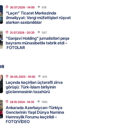
adan İDDİA: Şimali Koreya
30.07.2026
- 14:00
618
a 120 ballistik raket yerləşdirib
“Laçın” Ticarət Mərkəzində
Əməliyyat: Vergi müfəttişləri rüşvət
2026
- 15:15
90
alarkən saxlanılıblar
31.07.2026
- 20:35
567
YYƏT
“Ganjavi Holding” jurnalistləri peşə
canlı musiqi terapevti
bayramı münasibətilə təbrik etdi –
ədə unudulmaz sənət gecəsinə
FOTOLAR
dı – FOTO
2026
- 15:00
116
OR
30.05.2025
- 10:00
810
Laçında keçirilən üçtərəfli zirvə
Hacıyev: Azərbaycan ərazisini
görüşü: Türk-İslam birliyinin
ra qarşı istifadəyə imkan
güclənməsinin təzahürü
z
28.10.2024
- 14:35
1180
2026
- 14:45
85
Ankarada Azərbaycan-Türkiyə
Gənclərinin Yaşıl Dünya Naminə
Həmrəylik Forumu keçirildi –
FOTO/VİDEO
idə mənzil almaq istəyənlər