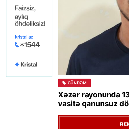
GÜNDƏM
Xəzər rayonunda 13
vasitə qanunsuz döv