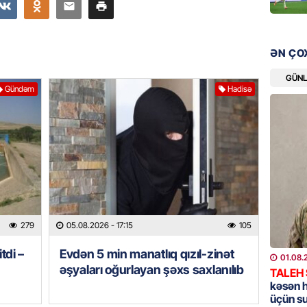
bazarın
05.08.
ƏN ÇO
GÜNDƏM
Türkiyə
GÜN
Gündəm
Hadisə
nazirlə
05.08.
MANŞET
Paşinya
05.08.
HADISƏ
279
05.08.2026
- 17:15
105
Qəbiris
söydü,
tdi –
Evdən 5 min manatlıq qızıl-zinət
01.08.
əşyaları oğurlayan şəxs saxlanılıb
05.08.
TALEH
kəsən 
üçün s
BANNER