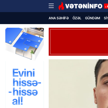
ANA SƏHIFƏ
ÖZƏL
GÜNDƏM
SI