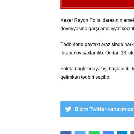
Xəzər Rayon Polis İdarəsinin əməkd
dövriyyəsinə qarşı əməliyyat keçiril
Tədbirlərlə paytaxt ərazisində nar
İbrahimov saxlanılıb. Ondan 13 ki
Faktla bağlı cinayət işi başlanılı
qətimkan tədbiri seçilib.
Bizim Twitter kanalımız