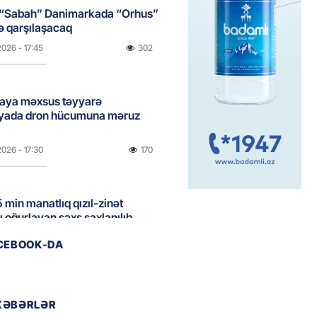
 “Sabah” Danimarkada “Orhus”
lə qarşılaşacaq
2026
- 17:45
302
aya məxsus təyyarə
yada dron hücumuna məruz
2026
- 17:30
170
 min manatlıq qızıl-zinət
ı oğurlayan şəxs saxlanılıb
2026
- 17:15
105
ACEBOOK-DA
boğazı tezliklə açılacaq- Tramp
XƏBƏRLƏR
2026
- 17:00
191