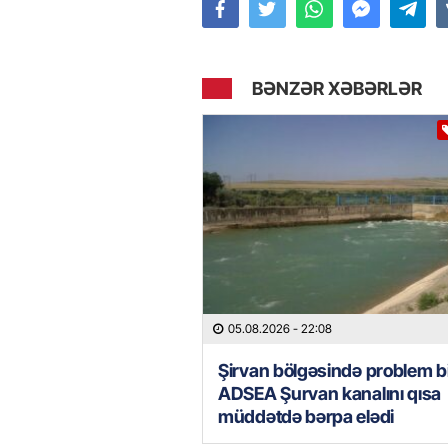
BƏNZƏR XƏBƏRLƏR
05.08.2026
- 22:08
Şirvan bölgəsində problem bi
ADSEA Şurvan kanalını qısa
müddətdə bərpa elədi