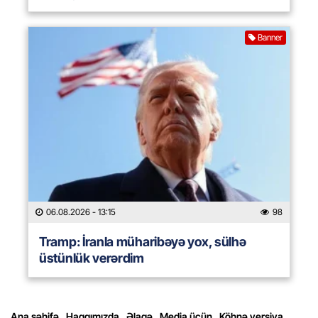
Banner
06.08.2026
- 13:15
98
Tramp: İranla müharibəyə yox, sülhə
üstünlük verərdim
Ana səhifə
Haqqımızda
Əlaqə
Media üçün
Köhnə versiya