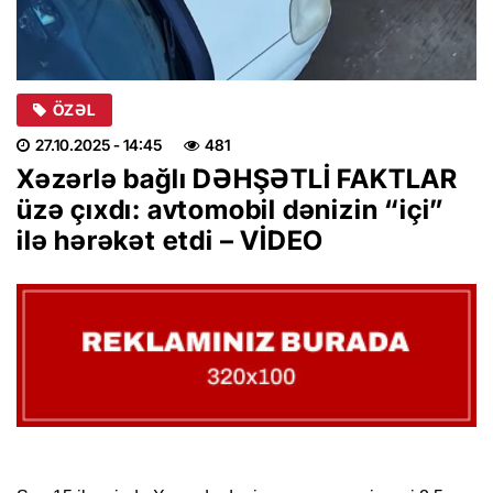
ÖZƏL
27.10.2025
- 14:45
481
Xəzərlə bağlı DƏHŞƏTLİ FAKTLAR
üzə çıxdı: avtomobil dənizin “içi”
ilə hərəkət etdi – VİDEO