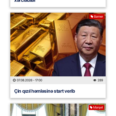
xərclədilər
Banner
07.08.2026
- 17:00
289
Çin qızıl həmləsinə start verib
Manşet