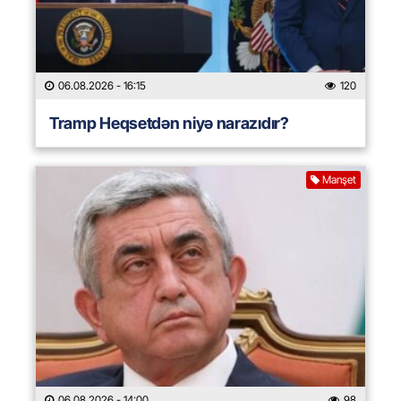
06.08.2026
- 16:15
120
Tramp Heqsetdən niyə narazıdır?
Manşet
06.08.2026
- 14:00
98