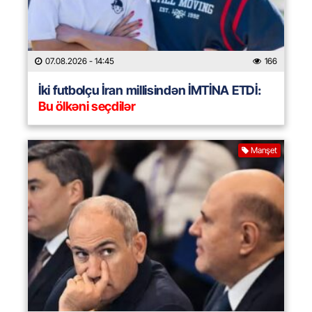
07.08.2026
- 14:45
166
İki futbolçu İran millisindən İMTİNA ETDİ:
Bu ölkəni seçdilər
Manşet