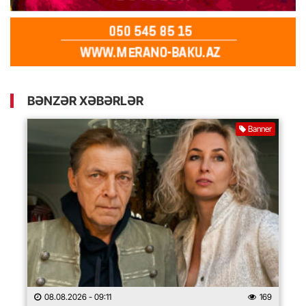
BƏNZƏR XƏBƏRLƏR
Banner
08.08.2026
- 09:11
169