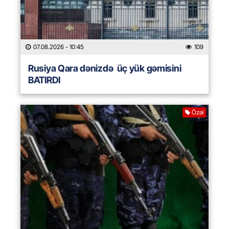
07.08.2026
- 10:45
109
Rusiya Qara dənizdə üç yük gəmisini
BATIRDI
Özəl