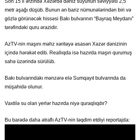
Son 15 il ərzində Xəzərdə dəniz suyunun səviyyəsi 2,5
metr aşağı düşüb. Bunun ən bariz nümunələrindən biri və
gözlə görünəcək hissəsi Bakı bulvarının “Bayraq Meydanı”
tərəfindəki quru ərazidir.
AzTV-nin maşını məhz xəritəyə əsasən Xəzər dənizinin
içində hərəkət edib. Reallıqda isə hazırda maşın qurumuş
sahə üzərində sürülüb.
Bakı bulvarındakı mənzərə elə Sumqayıt bulvarında da
müşahidə olunur.
Vaxtilə su olan yerlər hazırda niyə quraqlıqdır?
Bu barədə daha ətraflı AzTV-nin təqdim etdiyi reportajda: