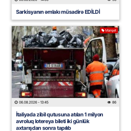
Sarkisyanın əmlakı müsadirə EDİLDİ
Manşet
06.08.2026
- 13:45
86
İtaliyada zibil qutusuna atılan 1 milyon
avroluq lotereya bileti iki günlük
axtarışdan sonra tapılıb