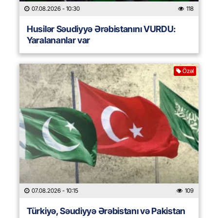
07.08.2026
- 10:30
118
Husilər Səudiyyə Ərəbistanını VURDU:
Yaralananlar var
Özəl
07.08.2026
- 10:15
109
Türkiyə, Səudiyyə Ərəbistanı və Pakistan