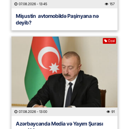
07.08.2026
- 13:45
157
Mişustin avtomobildə Paşinyana nə
deyib?
Özəl
07.08.2026
- 13:00
91
Azərbaycanda Media və Yayım Şurası