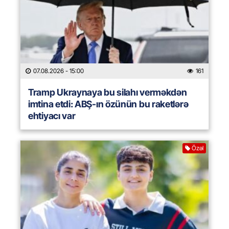
07.08.2026
- 15:00
161
Tramp Ukraynaya bu silahı verməkdən
imtina etdi: ABŞ-ın özünün bu raketlərə
ehtiyacı var
Özəl