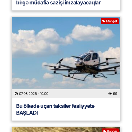
birgə müdafiə sazişi imzalayacaqlar
Manşet
07.08.2026
- 10:00
99
Bu ölkədə uçan taksilər fəaliyyətə
BAŞLADI
Banner