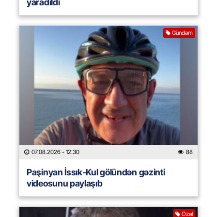
yaradıldı
Gündəm
07.08.2026
- 12:30
88
Paşinyan İssık-Kul gölündən gəzinti
videosunu paylaşıb
Özəl