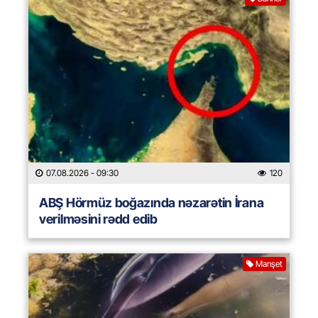
07.08.2026
- 09:30
120
ABŞ Hörmüz boğazında nəzarətin İrana
verilməsini rədd edib
Manşet