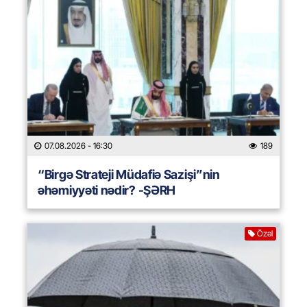
07.08.2026
- 16:30
189
“Birgə Strateji Müdafiə Sazişi”nin
əhəmiyyəti nədir? -ŞƏRH
Özəl