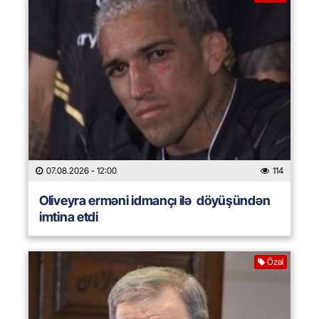
07.08.2026
- 12:00
114
Oliveyra erməni idmançı ilə döyüşündən
imtina etdi
Özəl