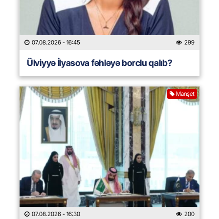
07.08.2026
- 16:45
299
Ülviyyə İlyasova fəhləyə borclu qalıb?
Manşet
07.08.2026
- 16:30
200