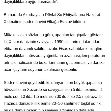
dəyişikliklərə uyğunlaşmaqdır”.
Bu barədə Azərbaycan Dövlət Su Ehtiyatlarına Nəzarət
Xidmətinin sədr müavini Əliаğa Əzizov bildirib.
Mütəxəssisin sözlərinə görə, aparılan tədqiqatlar göstərir
ki, Xəzər dənizinin səviyyəsi 1990-cı illərin ortalarından
etibarən davamlı şəkildə azalır. Əsas səbəblər kimi iqlim
dəyişiklikləri, hövzədə yağıntıların azalması, temperaturun
artması nəticəsində buxarlanmanın güclənməsi və dənizə
axan çayların suyunun azalması göstərilir.
Sədr müavini qeyd edib ki, dünyanın ən böyük qapalı su
hövzəsi olan Xəzərdə su səviyyəsi son 5 ildə təxminən 1
metr, son 10 ildə 1,5 metr, son 30 ildə isə 2,5 metr azalıb.
Hazırda dənizdə illik enmə 20–30 santimetr təşkil edir ki,
bu da dünya okeanının səviyyə artımından dəfələrlə