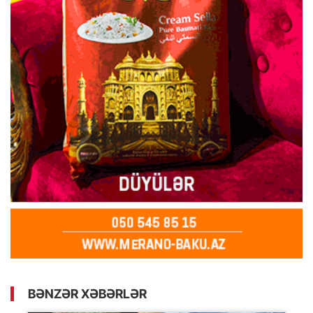
BƏNZƏR XƏBƏRLƏR