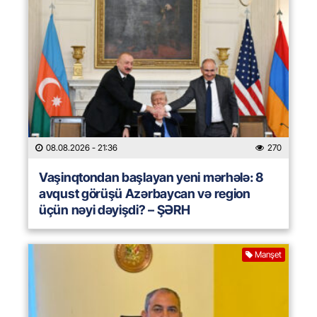
08.08.2026
- 21:36
270
Vaşinqtondan başlayan yeni mərhələ: 8
avqust görüşü Azərbaycan və region
üçün nəyi dəyişdi? – ŞƏRH
Manşet