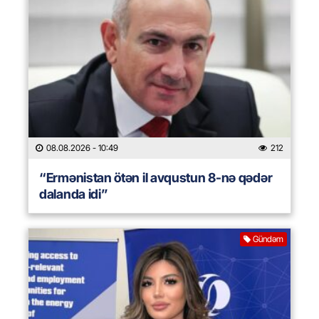
08.08.2026
- 10:49
212
“Ermənistan ötən il avqustun 8-nə qədər
dalanda idi”
Gündəm