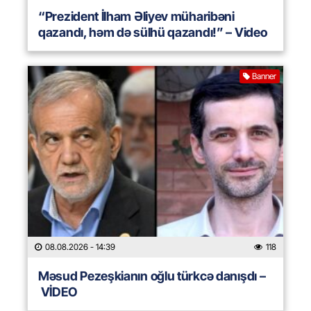
“Prezident İlham Əliyev müharibəni
qazandı, həm də sülhü qazandı!” – Video
Banner
08.08.2026
- 14:39
118
Məsud Pezeşkianın oğlu türkcə danışdı –
VİDEO