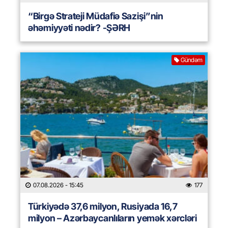
“Birgə Strateji Müdafiə Sazişi”nin
əhəmiyyəti nədir? -ŞƏRH
Gündəm
07.08.2026
- 15:45
177
Türkiyədə 37,6 milyon, Rusiyada 16,7
milyon – Azərbaycanlıların yemək xərcləri