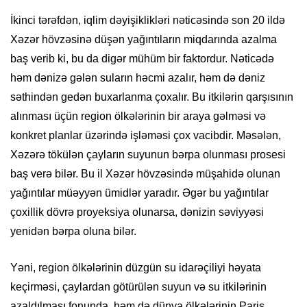
İkinci tərəfdən, iqlim dəyişiklikləri nəticəsində son 20 ildə
Xəzər hövzəsinə düşən yağıntıların miqdarında azalma
baş verib ki, bu da digər mühüm bir faktordur. Nəticədə
həm dənizə gələn suların həcmi azalır, həm də dəniz
səthindən gedən buxarlanma çoxalır. Bu itkilərin qarşısının
alınması üçün region ölkələrinin bir araya gəlməsi və
konkret planlar üzərində işləməsi çox vacibdir. Məsələn,
Xəzərə tökülən çayların suyunun bərpa olunması prosesi
baş verə bilər. Bu il Xəzər hövzəsində müşahidə olunan
yağıntılar müəyyən ümidlər yaradır. Əgər bu yağıntılar
çoxillik dövrə proyeksiya olunarsa, dənizin səviyyəsi
yenidən bərpa oluna bilər.
Yəni, region ölkələrinin düzgün su idarəçiliyi həyata
keçirməsi, çaylardan götürülən suyun və su itkilərinin
azaldılması fonunda, həm də dünya ölkələrinin Paris