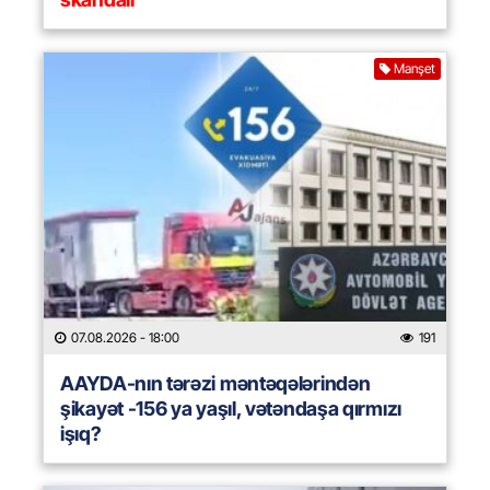
Manşet
07.08.2026
- 18:00
191
AAYDA-nın tərəzi məntəqələrindən
şikayət -156 ya yaşıl, vətəndaşa qırmızı
işıq?