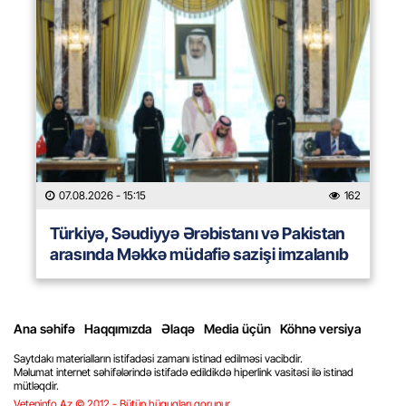
07.08.2026
- 15:15
162
Türkiyə, Səudiyyə Ərəbistanı və Pakistan
arasında Məkkə müdafiə sazişi imzalanıb
Ana səhifə
Haqqımızda
Əlaqə
Media üçün
Köhnə versiya
Saytdakı materialların istifadəsi zamanı istinad edilməsi vacibdir.
Məlumat internet səhifələrində istifadə edildikdə hiperlink vasitəsi ilə istinad
mütləqdir.
Veteninfo.Az © 2012 - Bütün hüquqları qorunur.