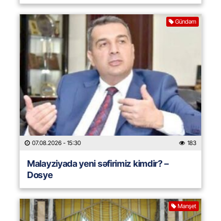
Gündəm
07.08.2026
- 15:30
183
Malayziyada yeni səfirimiz kimdir? –
Dosye
Manşet