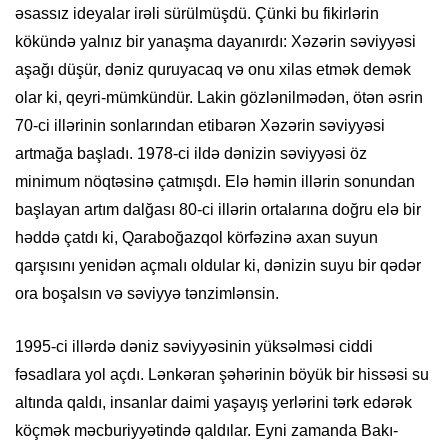
əsassız ideyalar irəli sürülmüşdü. Çünki bu fikirlərin
kökündə yalnız bir yanaşma dayanırdı: Xəzərin səviyyəsi
aşağı düşür, dəniz quruyacaq və onu xilas etmək demək
olar ki, qeyri-mümkündür. Lakin gözlənilmədən, ötən əsrin
70-ci illərinin sonlarından etibarən Xəzərin səviyyəsi
artmağa başladı. 1978-ci ildə dənizin səviyyəsi öz
minimum nöqtəsinə çatmışdı. Elə həmin illərin sonundan
başlayan artım dalğası 80-ci illərin ortalarına doğru elə bir
həddə çatdı ki, Qaraboğazqol körfəzinə axan suyun
qarşısını yenidən açmalı oldular ki, dənizin suyu bir qədər
ora boşalsın və səviyyə tənzimlənsin.
1995-ci illərdə dəniz səviyyəsinin yüksəlməsi ciddi
fəsadlara yol açdı. Lənkəran şəhərinin böyük bir hissəsi su
altında qaldı, insanlar daimi yaşayış yerlərini tərk edərək
köçmək məcburiyyətində qaldılar. Eyni zamanda Bakı-