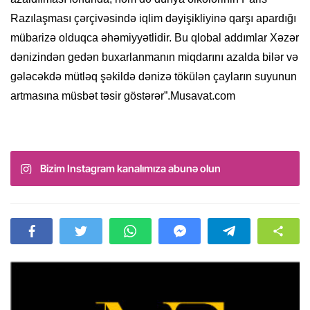
Razılaşması çərçivəsində iqlim dəyişikliyinə qarşı apardığı
mübarizə olduqca əhəmiyyətlidir. Bu qlobal addımlar Xəzər
dənizindən gedən buxarlanmanın miqdarını azalda bilər və
gələcəkdə mütləq şəkildə dənizə tökülən çayların suyunun
artmasına müsbət təsir göstərər”.Musavat.com
Bizim Instagram kanalımıza abunə olun