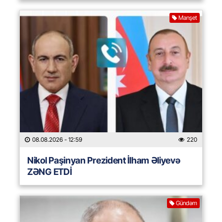
Manşet
08.08.2026
- 12:59
220
Nikol Paşinyan Prezident İlham Əliyevə
ZƏNG ETDİ
Gündəm