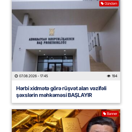
Gündəm
07.08.2026
- 17:45
194
Hərbi xidmətə görə rüşvət alan vəzifəli
şəxslərin məhkəməsi BAŞLAYIR
Banner