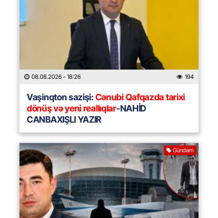
08.08.2026
- 18:26
194
Vaşinqton sazişi:
Cənubi Qafqazda tarixi
dönüş və yeni reallıqlar
-NAHİD
CANBAXIŞLI YAZIR
Gündəm