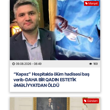
Manşet
09.08.2026
- 08:49
169
“Kəpəz” Hospitalda ölüm hadisəsi baş
verib-DAHA BİR QADIN ESTETİK
ƏMƏLİYYATDAN ÖLDÜ
Gündəm