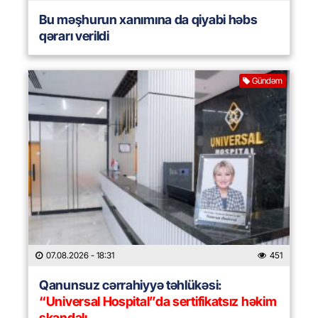
Bu məşhurun xanımına da qiyabi həbs
qərarı verildi
Gündəm
07.08.2026
- 18:31
451
Qanunsuz cərrahiyyə təhlükəsi:
“Universal Hospital”da sertifikatsız həkim
skandalı