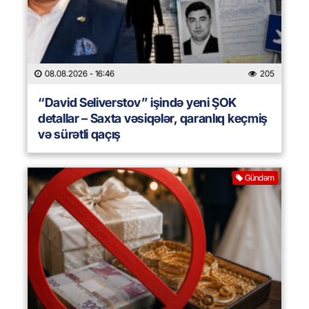
08.08.2026
- 16:46
205
“David Seliverstov” işində yeni ŞOK
detallar – Saxta vəsiqələr, qaranlıq keçmiş
və sürətli qaçış
Gündəm