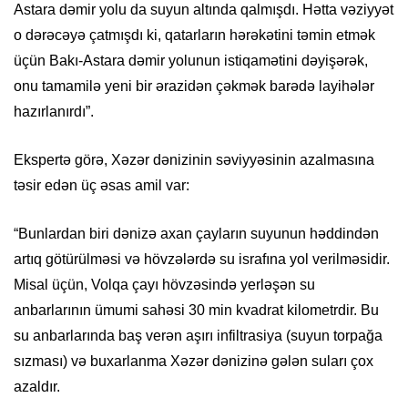
Astara dəmir yolu da suyun altında qalmışdı. Hətta vəziyyət
o dərəcəyə çatmışdı ki, qatarların hərəkətini təmin etmək
üçün Bakı-Astara dəmir yolunun istiqamətini dəyişərək,
onu tamamilə yeni bir ərazidən çəkmək barədə layihələr
hazırlanırdı”.
Ekspertə görə, Xəzər dənizinin səviyyəsinin azalmasına
təsir edən üç əsas amil var:
“Bunlardan biri dənizə axan çayların suyunun həddindən
artıq götürülməsi və hövzələrdə su israfına yol verilməsidir.
Misal üçün, Volqa çayı hövzəsində yerləşən su
anbarlarının ümumi sahəsi 30 min kvadrat kilometrdir. Bu
su anbarlarında baş verən aşırı infiltrasiya (suyun torpağa
sızması) və buxarlanma Xəzər dənizinə gələn suları çox
azaldır.