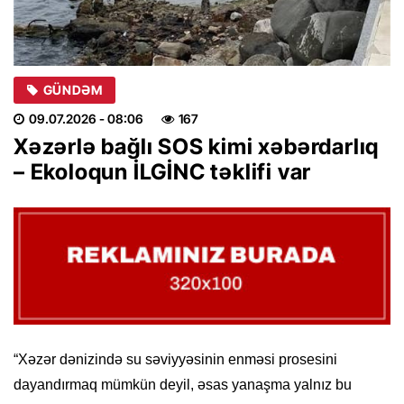
GÜNDƏM
09.07.2026
- 08:06
167
Xəzərlə bağlı SOS kimi xəbərdarlıq
– Ekoloqun İLGİNC təklifi var
“Xəzər dənizində su səviyyəsinin enməsi prosesini
dayandırmaq mümkün deyil, əsas yanaşma yalnız bu