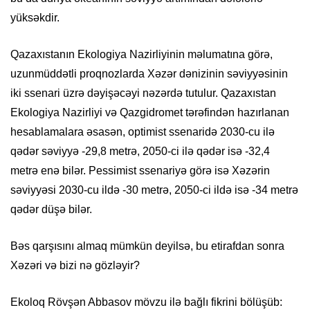
yüksəkdir.
Qazaxıstanın Ekologiya Nazirliyinin məlumatına görə,
uzunmüddətli proqnozlarda Xəzər dənizinin səviyyəsinin
iki ssenari üzrə dəyişəcəyi nəzərdə tutulur. Qazaxıstan
Ekologiya Nazirliyi və Qazgidromet tərəfindən hazırlanan
hesablamalara əsasən, optimist ssenaridə 2030-cu ilə
qədər səviyyə -29,8 metrə, 2050-ci ilə qədər isə -32,4
metrə enə bilər. Pessimist ssenariyə görə isə Xəzərin
səviyyəsi 2030-cu ildə -30 metrə, 2050-ci ildə isə -34 metrə
qədər düşə bilər.
Bəs qarşısını almaq mümkün deyilsə, bu etirafdan sonra
Xəzəri və bizi nə gözləyir?
Ekoloq Rövşən Abbasov mövzu ilə bağlı fikrini bölüşüb: