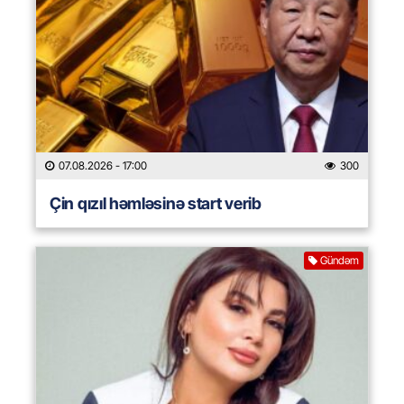
07.08.2026
- 17:00
300
Çin qızıl həmləsinə start verib
Gündəm