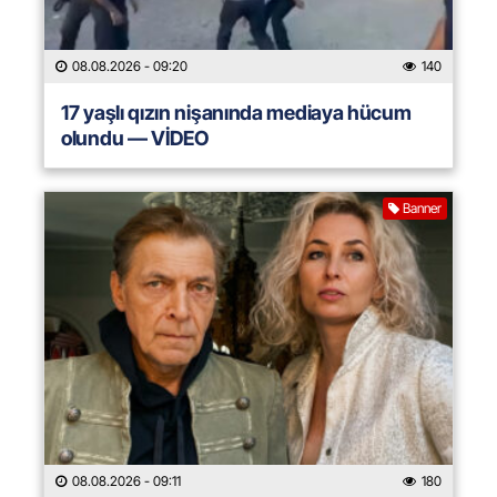
08.08.2026
- 09:20
140
17 yaşlı qızın nişanında mediaya hücum
olundu — VİDEO
Banner
08.08.2026
- 09:11
180