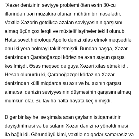
“Xəzər dənizinin səviyyə problemi ötən əsrin 30-cu
illərindən bəri müzakirə olunan mühüm bir məsələdir.
Vaxtilə Xəzərin getdikcə azalan səviyyəsinin qarşısını
almaq üçün çox fərqli və müxtəlif layihələr təklif olunub.
Hətta sovet hidroloqu Apollo dənizi xilas etmək məqsədilə
onu iki yerə bölməyi təklif etmişdi. Bundan başqa, Xəzər
dənizindən Qaraboğazqol körfəzinə axan suyun qarşısı
kəsilmişdi. Əsas məqsəd də guya Xəzəri xilas etmək idi.
Hesab olunurdu ki, Qaraboğazqol körfəzinə Xəzər
dənizindən külli miqdarda su axır və bu axının qarşısı
alınarsa, dənizin səviyyəsinin düşməsinin qarşısını almaq
mümkün olar. Bu layihə hətta həyata keçirilmişdi.
Digər bir layihə isə şimala axan çayların istiqamətinin
dəyişdirilməsi və bu suların Xəzər dənizinə yönəldilməsi
ilə bağlı idi. Göründüyü kimi, vaxtilə nə qədər səmərəsiz və