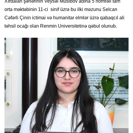
Xırdalan şəhərinin Veysəl Musibov adına 5 nömrəli tam
orta məktəbinin 11-ci sinif üzrə bu ilki məzunu Selcan
Cəfərli Çinin ictimai və humanitar elmlər üzrə qabaqcıl ali
təhsil ocağı olan Renmin Universitetinə qəbul olunub.