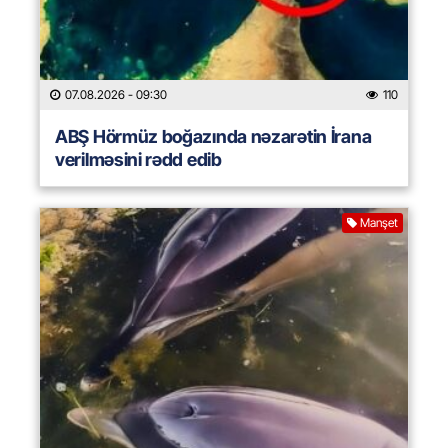
07.08.2026
- 09:30
110
ABŞ Hörmüz boğazında nəzarətin İrana
verilməsini rədd edib
Manşet