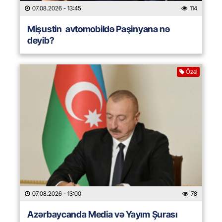
07.08.2026
- 13:45
114
Mişustin avtomobildə Paşinyana nə
deyib?
Özəl
07.08.2026
- 13:00
78
Azərbaycanda Media və Yayım Şurası