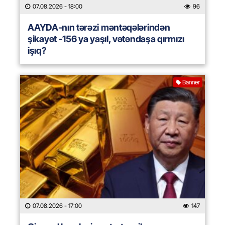
07.08.2026
- 18:00
96
AAYDA-nın tərəzi məntəqələrindən
şikayət -156 ya yaşıl, vətəndaşa qırmızı
işıq?
Banner
07.08.2026
- 17:00
147