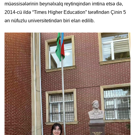
müəssisələrinin beynəlxalq reytinqindən imtina etsə də,
2014-cü ildə “Times Higher Education” tərəfindən Çinin 5
ən nüfuzlu universitetindən biri elan edilib.