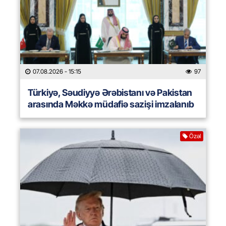
07.08.2026
- 15:15
97
Türkiyə, Səudiyyə Ərəbistanı və Pakistan
arasında Məkkə müdafiə sazişi imzalanıb
Özəl