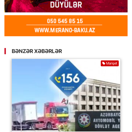
BƏNZƏR XƏBƏRLƏR
Manşet