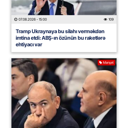
07.08.2026
- 15:00
109
Tramp Ukraynaya bu silahı verməkdən
imtina etdi: ABŞ-ın özünün bu raketlərə
ehtiyacı var
Manşet