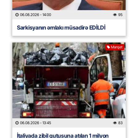
06.08.2026
- 14:00
95
Sarkisyanın əmlakı müsadirə EDİLDİ
Manşet
06.08.2026
- 13:45
83
İtaliyada zibil qutusuna atılan 1 milyon