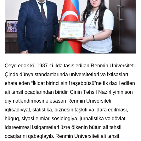
Qeyd edək ki, 1937-ci ildə təsis edilən Renmin Universiteti
Çində dünya standartlarında universitetləri və ixtisasları
əhatə edən “İkiqat birinci sinif təşəbbüsü”nə ilk daxil edilən
ali təhsil ocaqlarından biridir. Çinin Təhsil Nazirliyinin son
qiymətləndirməsinə əsasən Renmin Universiteti
iqtisadiyyat, statistika, biznesin təşkili və idarə edilməsi,
hüquq, siyasi elmlər, sosiologiya, jurnalistika və dövlət
idarəetməsi istiqamətləri üzrə ölkənin bütün ali təhsil
ocaqlarını qabaqlayıb. Renmin Universiteti ali təhsil