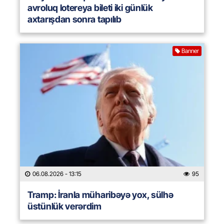
avroluq lotereya bileti iki günlük
axtarışdan sonra tapılıb
Banner
06.08.2026
- 13:15
95
Tramp: İranla müharibəyə yox, sülhə
üstünlük verərdim