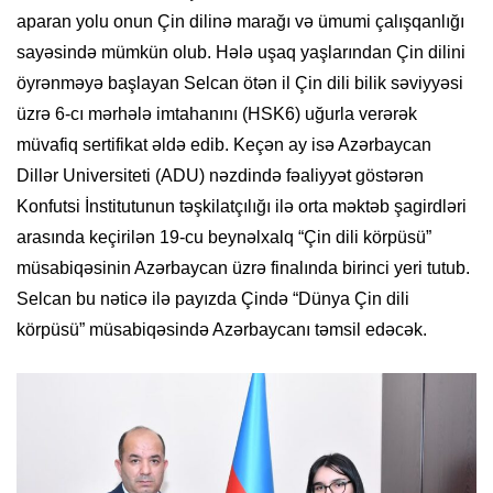
aparan yolu onun Çin dilinə marağı və ümumi çalışqanlığı
sayəsində mümkün olub. Hələ uşaq yaşlarından Çin dilini
öyrənməyə başlayan Selcan ötən il Çin dili bilik səviyyəsi
üzrə 6-cı mərhələ imtahanını (HSK6) uğurla verərək
müvafiq sertifikat əldə edib. Keçən ay isə Azərbaycan
Dillər Universiteti (ADU) nəzdində fəaliyyət göstərən
Konfutsi İnstitutunun təşkilatçılığı ilə orta məktəb şagirdləri
arasında keçirilən 19-cu beynəlxalq “Çin dili körpüsü”
müsabiqəsinin Azərbaycan üzrə finalında birinci yeri tutub.
Selcan bu nəticə ilə payızda Çində “Dünya Çin dili
körpüsü” müsabiqəsində Azərbaycanı təmsil edəcək.