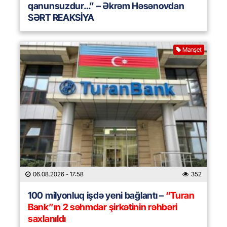
qanunsuzdur…” – Əkrəm Həsənovdan
SƏRT REAKSİYA
Manşet
06.08.2026
- 17:58
352
100 milyonluq işdə yeni bağlantı –
“Turan
Bank”ın 2 səhmdar şirkətinin rəhbəri
saxlanıldı