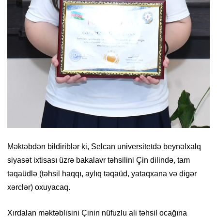
Məktəbdən bildiriblər ki, Selcan universitetdə beynəlxalq
siyasət ixtisası üzrə bakalavr təhsilini Çin dilində, tam
təqaüdlə (təhsil haqqı, aylıq təqaüd, yataqxana və digər
xərclər) oxuyacaq.
Xırdalan məktəblisini Çinin nüfuzlu ali təhsil ocağına