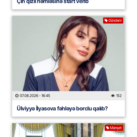
Çin qızıl həmləsinə start verib
Gündəm
07.08.2026
- 16:45
152
Ülviyyə İlyasova fəhləyə borclu qalıb?
Manşet