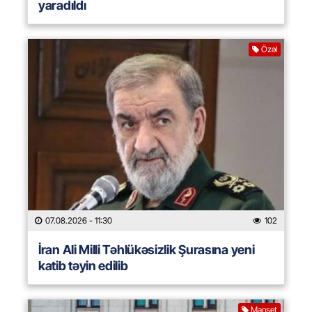
yaradıldı
Özəl
07.08.2026
- 11:30
102
İran Ali Milli Təhlükəsizlik Şurasına yeni
katib təyin edilib
Manşet