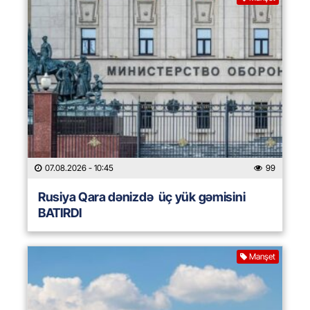
07.08.2026
- 10:45
99
Rusiya Qara dənizdə üç yük gəmisini
BATIRDI
Manşet