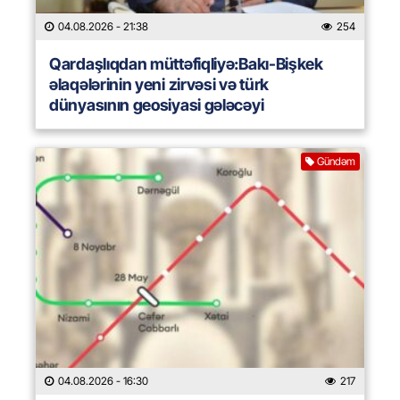
04.08.2026
- 21:38
254
Qardaşlıqdan müttəfiqliyə:Bakı-Bişkek
əlaqələrinin yeni zirvəsi və türk
dünyasının geosiyasi gələcəyi
Gündəm
04.08.2026
- 16:30
217