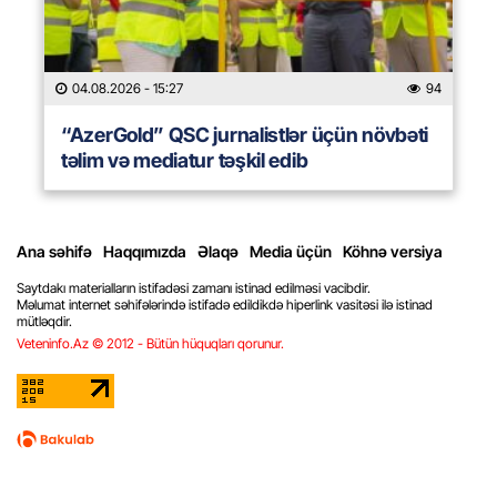
04.08.2026
- 15:27
94
“AzerGold” QSC jurnalistlər üçün növbəti
təlim və mediatur təşkil edib
Ana səhifə
Haqqımızda
Əlaqə
Media üçün
Köhnə versiya
Saytdakı materialların istifadəsi zamanı istinad edilməsi vacibdir.
Məlumat internet səhifələrində istifadə edildikdə hiperlink vasitəsi ilə istinad
mütləqdir.
Veteninfo.Az © 2012 - Bütün hüquqları qorunur.