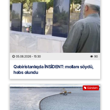
05.08.2026
- 15:30
90
Qəbiristanlıqda İNSİDENT: mollanı söydü,
həbs olundu
Gündəm