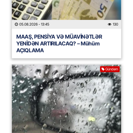
05.08.2026
- 13:45
130
MAAŞ, PENSİYA VƏ MÜAVİNƏTLƏR
YENİDƏN ARTIRILACAQ? – Mühüm
AÇIQLAMA
Gündəm