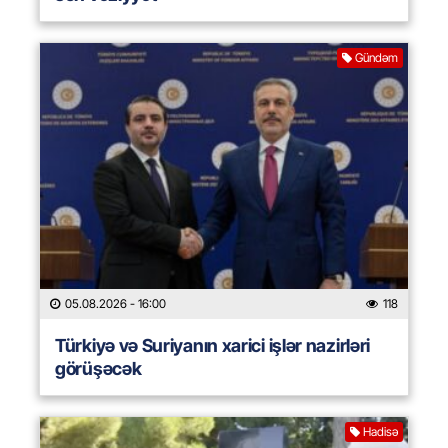
Gündəm
05.08.2026
- 16:00
118
Türkiyə və Suriyanın xarici işlər nazirləri
görüşəcək
Hadisə