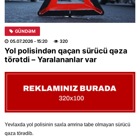
GÜNDƏM
05.07.2026
- 15:20
320
Yol polisindən qaçan sürücü qəza
törətdi – Yaralananlar var
Yevlaxda yol polisinin saxla əmrinə tabe olmayan sürücü
qəza törədib.