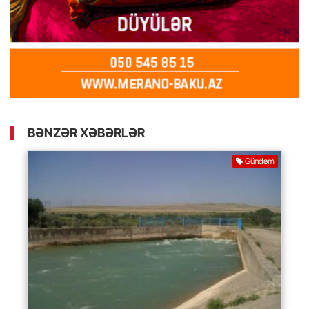
BƏNZƏR XƏBƏRLƏR
Gündəm