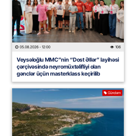
05.08.2026
- 12:00
106
Veysəloğlu MMC”nin “Dost Əllər” layihəsi
çərçivəsində neyromüxtəlifliyi olan
gənclər üçün masterklass keçirilib
Gündəm