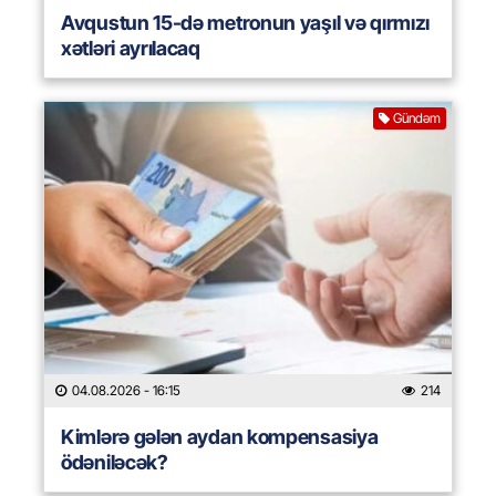
Avqustun 15-də metronun yaşıl və qırmızı
xətləri ayrılacaq
Gündəm
04.08.2026
- 16:15
214
Kimlərə gələn aydan kompensasiya
ödəniləcək?