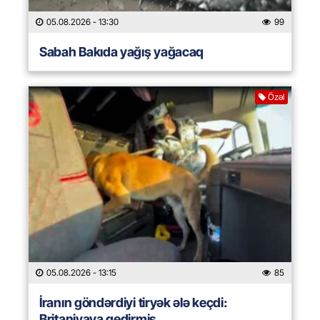
05.08.2026
- 13:30
99
Sabah Bakıda yağış yağacaq
Özəl
05.08.2026
- 13:15
85
İranın göndərdiyi tiryək ələ keçdi:
Britaniyaya gedirmiş