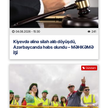
04.08.2026
- 15:30
241
Kiyevdə əlinə silah alıb döyüşdü,
Azərbaycanda həbs olundu – MƏHKƏMƏ
İŞİ
Gündəm