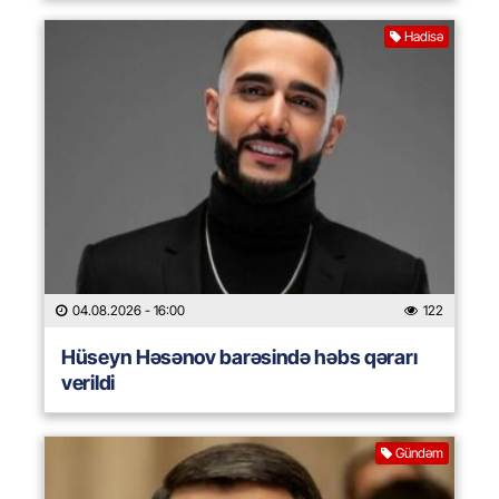
Hadisə
04.08.2026
- 16:00
122
Hüseyn Həsənov barəsində həbs qərarı
verildi
Gündəm