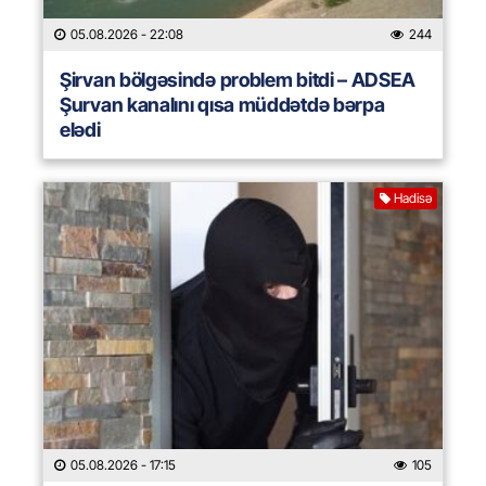
05.08.2026
- 22:08
244
Şirvan bölgəsində problem bitdi – ADSEA
Şurvan kanalını qısa müddətdə bərpa
elədi
Hadisə
05.08.2026
- 17:15
105