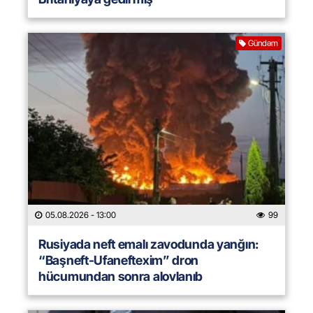
Gündəm
05.08.2026
- 13:00
99
Rusiyada neft emalı zavodunda yanğın:
“Başneft-Ufaneftexim” dron
hücumundan sonra alovlanıb