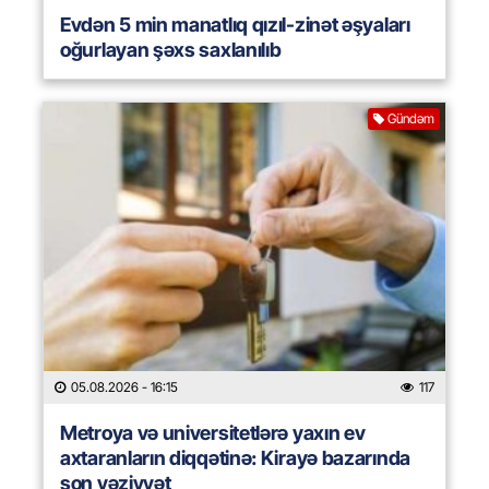
Evdən 5 min manatlıq qızıl-zinət əşyaları
oğurlayan şəxs saxlanılıb
Gündəm
05.08.2026
- 16:15
117
Metroya və universitetlərə yaxın ev
axtaranların diqqətinə: Kirayə bazarında
son vəziyyət