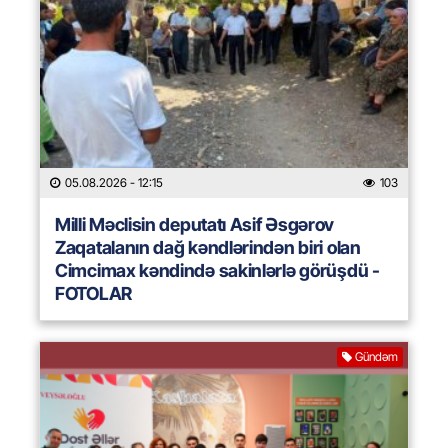
05.08.2026
- 12:15
103
Milli Məclisin deputatı Asif Əsgərov
Zaqatalanın dağ kəndlərindən biri olan
Cimcimax kəndində sakinlərlə görüşdü -
FOTOLAR
Gündəm