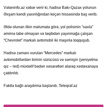
Vətəninfo.az xəbər verir ki, hadisə Bakı-Qazax yolunun
Əxşam kəndi yaxınlığından keçən hissəsində baş verib.
Əldə olunan ilkin məlumata görə, yol polisinin “saxla”
əmrinə tabe olmayan və təqibdən yayınmağa çalışan
“Chevrolet” markalı avtomobil iki maşınla toqquşub.
Hadisə zamanı vurulan “Mercedes” markalı
avtomobillərdən birinin sürücüsü və sərnişin (yeniyetmə
qız – red) müxtəlif bədən xəsarətləri alaraq xəstəxanaya
çatdırılıb.
Faktla bağlı araşdırma başlanıb. Teleqraf.az