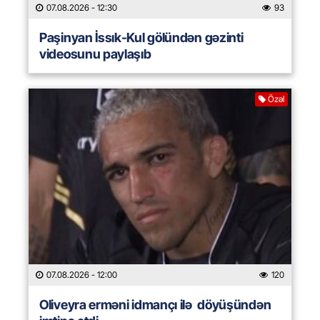
07.08.2026
- 12:30
93
Paşinyan İssık-Kul gölündən gəzinti
videosunu paylaşıb
Özəl
07.08.2026
- 12:00
120
Oliveyra erməni idmançı ilə döyüşündən