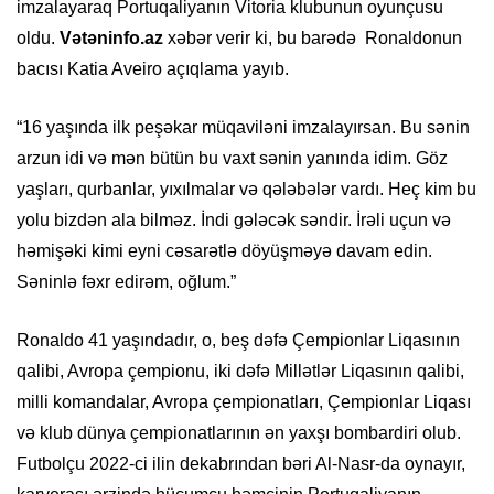
imzalayaraq Portuqaliyanın Vitoria klubunun oyunçusu
oldu.
Vətəninfo.az
xəbər verir ki, bu barədə Ronaldonun
bacısı Katia Aveiro açıqlama yayıb.
“16 yaşında ilk peşəkar müqaviləni imzalayırsan. Bu sənin
arzun idi və mən bütün bu vaxt sənin yanında idim. Göz
yaşları, qurbanlar, yıxılmalar və qələbələr vardı. Heç kim bu
yolu bizdən ala bilməz. İndi gələcək səndir. İrəli uçun və
həmişəki kimi eyni cəsarətlə döyüşməyə davam edin.
Səninlə fəxr edirəm, oğlum.”
Ronaldo 41 yaşındadır, o, beş dəfə Çempionlar Liqasının
qalibi, Avropa çempionu, iki dəfə Millətlər Liqasının qalibi,
milli komandalar, Avropa çempionatları, Çempionlar Liqası
və klub dünya çempionatlarının ən yaxşı bombardiri olub.
Futbolçu 2022-ci ilin dekabrından bəri Al-Nasr-da oynayır,