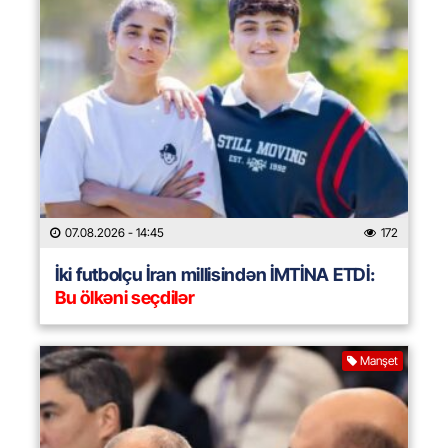
07.08.2026
- 14:45
172
İki futbolçu İran millisindən İMTİNA ETDİ:
Bu ölkəni seçdilər
Manşet