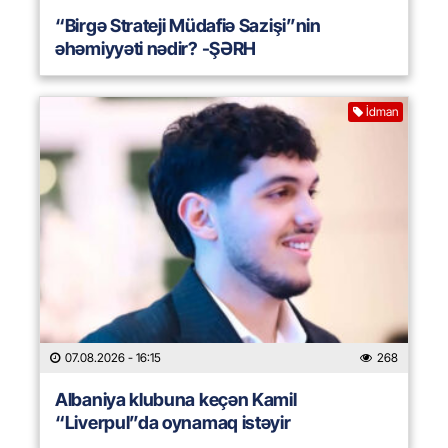
“Birgə Strateji Müdafiə Sazişi”nin
əhəmiyyəti nədir? -ŞƏRH
İdman
07.08.2026
- 16:15
268
Albaniya klubuna keçən Kamil
“Liverpul”da oynamaq istəyir