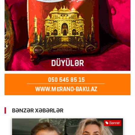
BƏNZƏR XƏBƏRLƏR
Banner