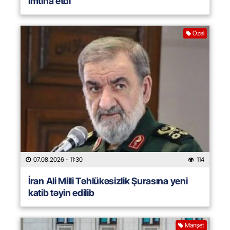
imtina etdi
Özəl
07.08.2026
- 11:30
114
İran Ali Milli Təhlükəsizlik Şurasına yeni
katib təyin edilib
Manşet