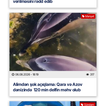
verilməsini rədd edib
Manşet
06.08.2026
- 18:19
317
Alimdən şok açıqlama: Qara və Azov
dənizində 120 min delfin məhv olub
Gündəm