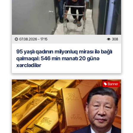
07.08.2026
- 17:15
308
95 yaşlı qadının milyonluq mirası ilə bağlı
qalmaqal: 546 min manatı 20 günə
xərclədilər
Banner