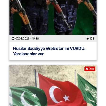
07.08.2026
- 10:30
123
Husilər Səudiyyə Ərəbistanını VURDU:
Yaralananlar var
Özəl