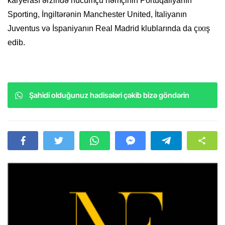
karyerası ərzində hücumçu həmçinin Portuqaliyanın
Sporting, İngiltərənin Manchester United, İtaliyanın
Juventus və İspaniyanın Real Madrid klublarında da çıxış
edib.
Şahidi olduğunuz hadisələri çəkib bizə göndərin