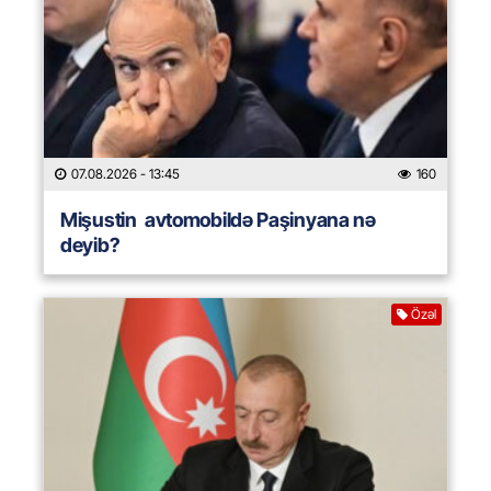
07.08.2026
- 13:45
160
Mişustin avtomobildə Paşinyana nə
deyib?
Özəl