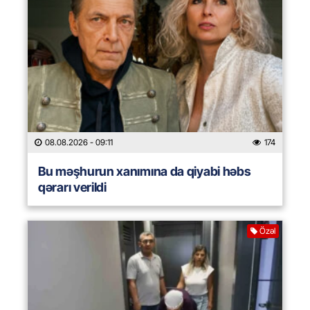
08.08.2026
- 09:11
174
Bu məşhurun xanımına da qiyabi həbs
qərarı verildi
Özəl