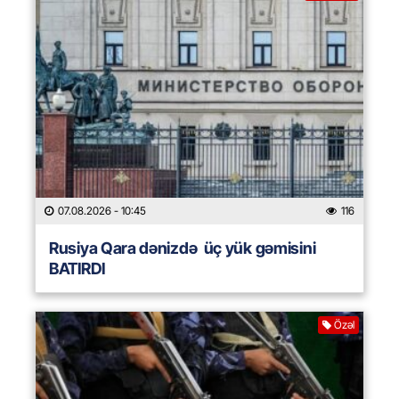
07.08.2026
- 10:45
116
Rusiya Qara dənizdə üç yük gəmisini
BATIRDI
Özəl