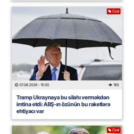
Özəl
07.08.2026
- 15:00
165
Tramp Ukraynaya bu silahı verməkdən
imtina etdi: ABŞ-ın özünün bu raketlərə
ehtiyacı var
Özəl