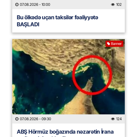
07.08.2026
- 10:00
102
Bu ölkədə uçan taksilər fəaliyyətə
BAŞLADI
Banner
07.08.2026
- 09:30
124
ABŞ Hörmüz boğazında nəzarətin İrana