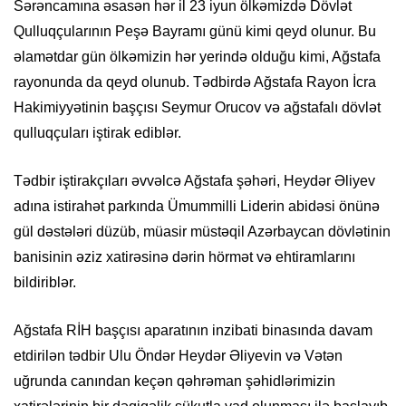
Sərəncamına əsasən hər il 23 iyun ölkəmizdə Dövlət
Qulluqçularının Peşə Bayramı günü kimi qeyd olunur. Bu
əlamətdar gün ölkəmizin hər yerində olduğu kimi, Ağstafa
rayonunda da qeyd olunub. Tədbirdə Ağstafa Rayon İcra
Hakimiyyətinin başçısı Seymur Orucov və ağstafalı dövlət
qulluqçuları iştirak ediblər.
Tədbir iştirakçıları əvvəlcə Ağstafa şəhəri, Heydər Əliyev
adına istirahət parkında Ümummilli Liderin abidəsi önünə
gül dəstələri düzüb, müasir müstəqil Azərbaycan dövlətinin
banisinin əziz xatirəsinə dərin hörmət və ehtiramlarını
bildiriblər.
Ağstafa RİH başçısı aparatının inzibati binasında davam
etdirilən tədbir Ulu Öndər Heydər Əliyevin və Vətən
uğrunda canından keçən qəhrəman şəhidlərimizin