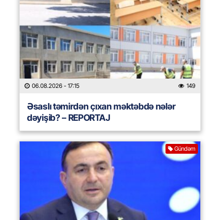
06.08.2026
- 17:15
149
Əsaslı təmirdən çıxan məktəbdə nələr
dəyişib? – REPORTAJ
Gündəm