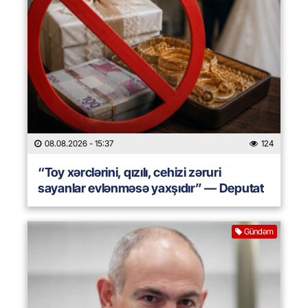
08.08.2026
- 15:37
124
“Toy xərclərini, qızılı, cehizi zəruri
sayanlar evlənməsə yaxşıdır” — Deputat
Gündəm