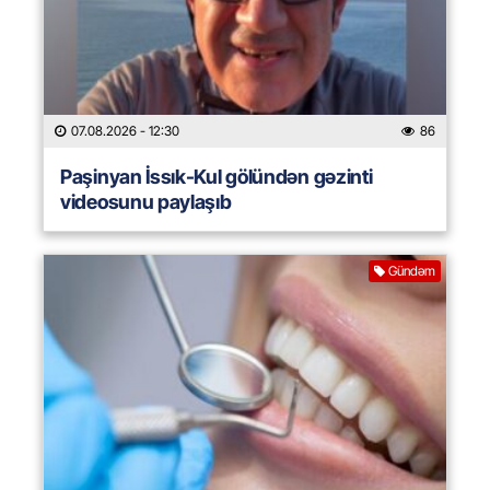
07.08.2026
- 12:30
86
Paşinyan İssık-Kul gölündən gəzinti
videosunu paylaşıb
Gündəm