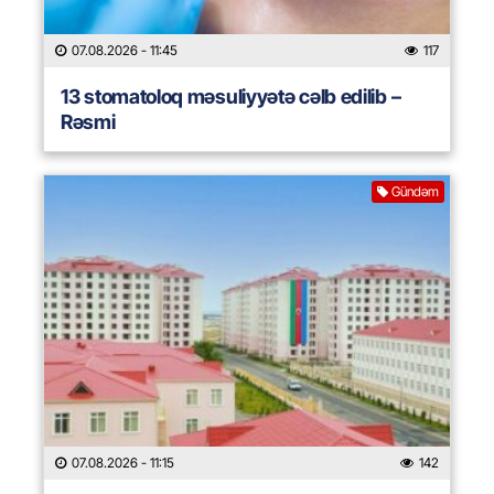
07.08.2026
- 11:45
117
13 stomatoloq məsuliyyətə cəlb edilib –
Rəsmi
Gündəm
07.08.2026
- 11:15
142