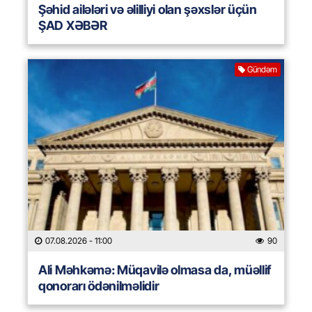
Şəhid ailələri və əlilliyi olan şəxslər üçün
ŞAD XƏBƏR
Gündəm
07.08.2026
- 11:00
90
Ali Məhkəmə: Müqavilə olmasa da, müəllif
qonorarı ödənilməlidir