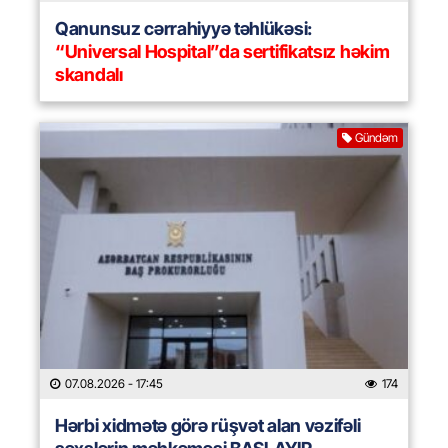
Qanunsuz cərrahiyyə təhlükəsi:
“Universal Hospital”da sertifikatsız həkim
skandalı
Gündəm
07.08.2026
- 17:45
174
Hərbi xidmətə görə rüşvət alan vəzifəli