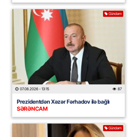
Gündəm
07.08.2026
- 13:15
87
Prezidentdən Xəzər Fərhadov ilə bağlı
SƏRƏNCAM
Gündəm