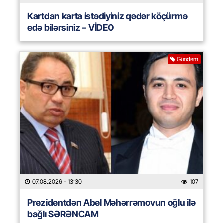
Kartdan karta istədiyiniz qədər köçürmə
edə bilərsiniz – VİDEO
Gündəm
07.08.2026
- 13:30
107
Prezidentdən Abel Məhərrəmovun oğlu ilə
bağlı SƏRƏNCAM