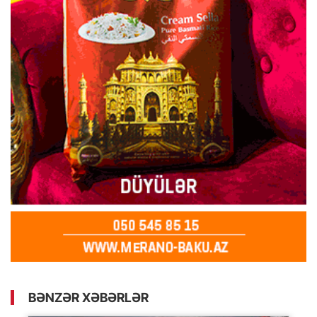
BƏNZƏR XƏBƏRLƏR