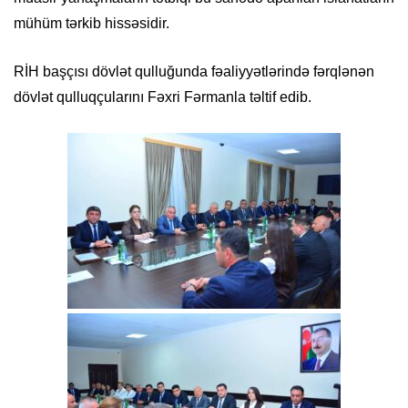
mühüm tərkib hissəsidir.
RİH başçısı dövlət qulluğunda fəaliyyətlərində fərqlənən
dövlət qulluqçularını Fəxri Fərmanla təltif edib.