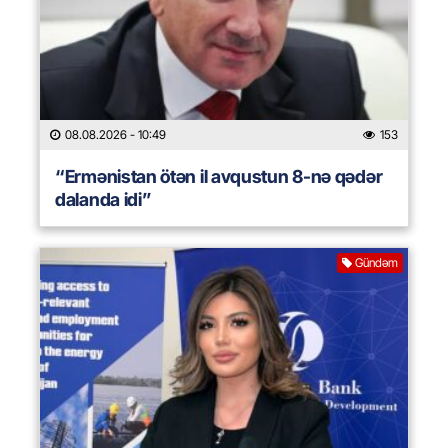
08.08.2026
- 10:49
153
“Ermənistan ötən il avqustun 8-nə qədər
dalanda idi”
Gündəm