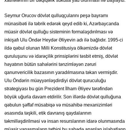
xatirələrinin bir dəqiqəlik sükutla yad olunması ilə başlayıb.
Seymur Orucov dövlət qulluqçularını peşə bayramı
münasibəti ilə təbrik edərək qeyd edib ki, Azərbaycanda
müasir dövlət qulluğu sisteminin formalaşdırılması və
inkişafı Ulu Öndər Heydər Əliyevin adı ilə bağlıdır. 1995-ci
ildə qəbul olunan Milli Konstitusiya ölkəmizdə dövlət
quruluşunu və idarəçilik prinsiplərini təsbit etmiş, dövlət
həyatının bütün sahələrini tənzimləyən zəruri
qanunvericilik bazasının yaradılmasına təkan vermişdir.
Ulu Öndərin müəyyənləşdirdiyi dövlət quruculuğu
strategiyası bu gün Prezident İlham Əliyev tərəfindən
böyük uğurla davam etdirilir. Son illərdə dövlət qulluğuna
qəbulun şəffaf müsabiqə və müsahibə mexanizimləri
əsasında təşkili, etik davranış qaydalarının
təkmilləşdirilməsi və insan resurslarının idarə olunmasında
müasir yanaşmaların tətbiqi bu sahədə aparılan islahatların