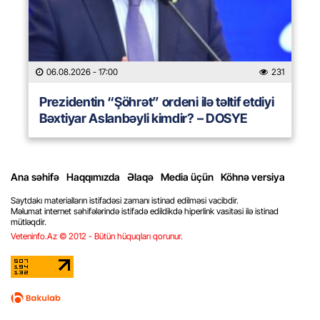
06.08.2026
- 17:00
231
Prezidentin “Şöhrət” ordeni ilə təltif etdiyi
Bəxtiyar Aslanbəyli kimdir? – DOSYE
Ana səhifə
Haqqımızda
Əlaqə
Media üçün
Köhnə versiya
Saytdakı materialların istifadəsi zamanı istinad edilməsi vacibdir.
Məlumat internet səhifələrində istifadə edildikdə hiperlink vasitəsi ilə istinad
mütləqdir.
Veteninfo.Az © 2012 - Bütün hüquqları qorunur.