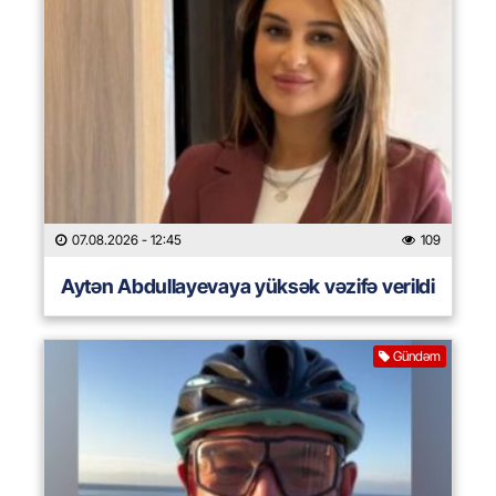
07.08.2026
- 12:45
109
Aytən Abdullayevaya yüksək vəzifə verildi
Gündəm