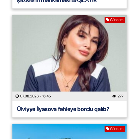
şəxslərin məhkəməsi BAŞLAYIR
Gündəm
07.08.2026
- 16:45
277
Ülviyyə İlyasova fəhləyə borclu qalıb?
Gündəm