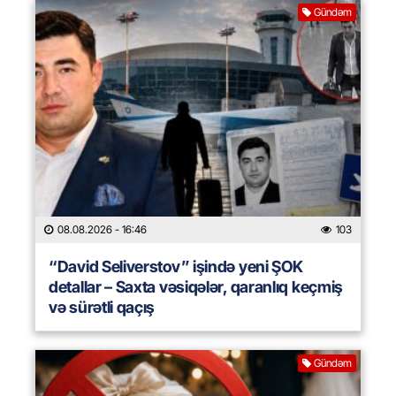
Gündəm
08.08.2026
- 16:46
103
“David Seliverstov” işində yeni ŞOK
detallar – Saxta vəsiqələr, qaranlıq keçmiş
və sürətli qaçış
Gündəm