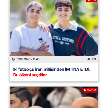
07.08.2026
- 14:45
159
İki futbolçu İran millisindən İMTİNA ETDİ:
Bu ölkəni seçdilər
Manşet