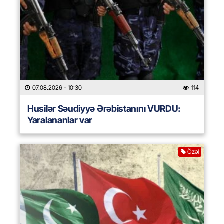
07.08.2026
- 10:30
114
Husilər Səudiyyə Ərəbistanını VURDU:
Yaralananlar var
Özəl