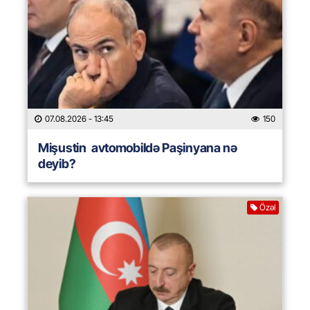
07.08.2026
- 13:45
150
Mişustin avtomobildə Paşinyana nə
deyib?
Özəl