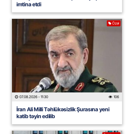
imtina etdi
Özəl
07.08.2026
- 11:30
106
İran Ali Milli Təhlükəsizlik Şurasına yeni
katib təyin edilib