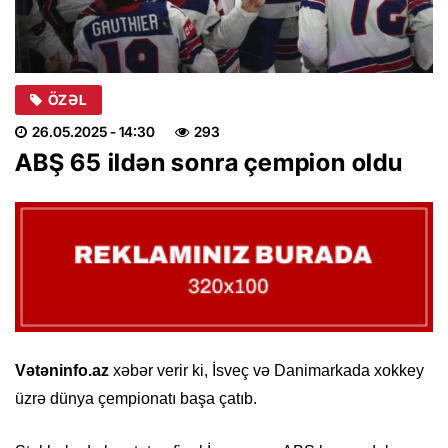
ÖZƏL
26.05.2025
- 14:30
293
ABŞ 65 ildən sonra çempion oldu
Vətəninfo.az
xəbər verir ki, İsveç və Danimarkada xokkey
üzrə dünya çempionatı başa çatıb.