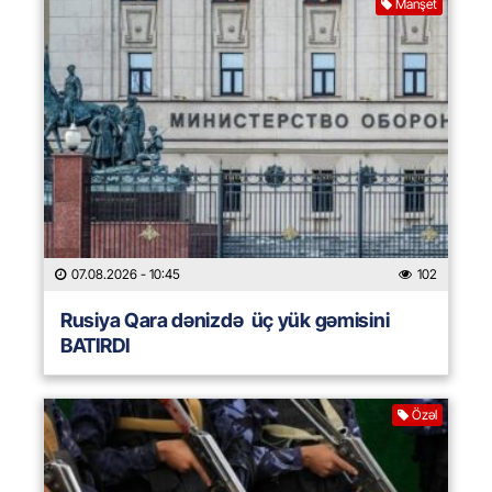
Manşet
07.08.2026
- 10:45
102
Rusiya Qara dənizdə üç yük gəmisini
BATIRDI
Özəl