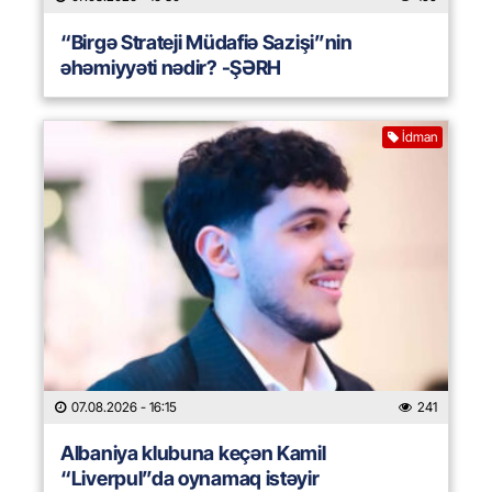
“Birgə Strateji Müdafiə Sazişi”nin
əhəmiyyəti nədir? -ŞƏRH
İdman
07.08.2026
- 16:15
241
Albaniya klubuna keçən Kamil
“Liverpul”da oynamaq istəyir