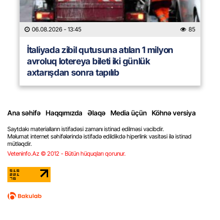
06.08.2026
- 13:45
85
İtaliyada zibil qutusuna atılan 1 milyon
avroluq lotereya bileti iki günlük
axtarışdan sonra tapılıb
Ana səhifə
Haqqımızda
Əlaqə
Media üçün
Köhnə versiya
Saytdakı materialların istifadəsi zamanı istinad edilməsi vacibdir.
Məlumat internet səhifələrində istifadə edildikdə hiperlink vasitəsi ilə istinad
mütləqdir.
Veteninfo.Az © 2012 - Bütün hüquqları qorunur.