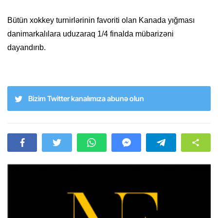
Bütün xokkey turnirlərinin favoriti olan Kanada yığması
danimarkalılara uduzaraq 1/4 finalda mübarizəni
dayandırıb.
Bizim Twitter kanalımıza abunə olun