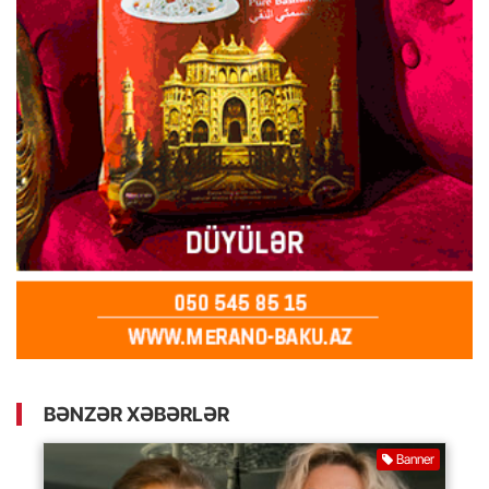
BƏNZƏR XƏBƏRLƏR
Banner