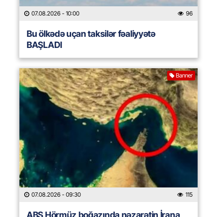
07.08.2026
- 10:00
96
Bu ölkədə uçan taksilər fəaliyyətə
BAŞLADI
Banner
07.08.2026
- 09:30
115
ABŞ Hörmüz boğazında nəzarətin İrana