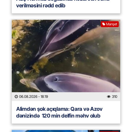
verilməsini rədd edib
Manşet
06.08.2026
- 18:19
310
Alimdən şok açıqlama: Qara və Azov
dənizində 120 min delfin məhv olub