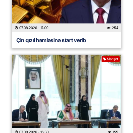
07.08.2026
- 17:00
254
Çin qızıl həmləsinə start verib
Manşet
07.08.2026
- 16:30
155