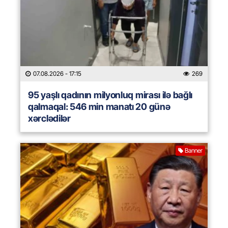
07.08.2026
- 17:15
269
95 yaşlı qadının milyonluq mirası ilə bağlı
qalmaqal: 546 min manatı 20 günə
xərclədilər
Banner