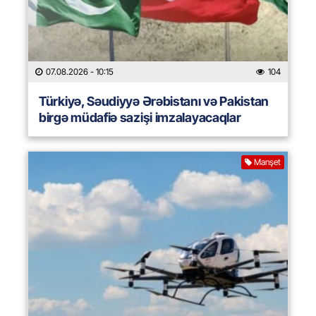
07.08.2026
- 10:15
104
Türkiyə, Səudiyyə Ərəbistanı və Pakistan
birgə müdafiə sazişi imzalayacaqlar
Manşet