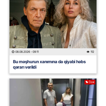
08.08.2026
- 09:11
112
Bu məşhurun xanımına da qiyabi həbs
qərarı verildi
Özəl