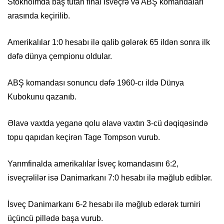
Stokholmda baş tutan final İsveçrə və ABŞ komandaları
arasında keçirilib.
Amerikalılar 1:0 hesabı ilə qalib gələrək 65 ildən sonra ilk
dəfə dünya çempionu oldular.
ABŞ komandası sonuncu dəfə 1960-cı ildə Dünya
Kubokunu qazanıb.
Əlavə vaxtda yeganə qolu əlavə vaxtın 3-cü dəqiqəsində
topu qapıdan keçirən Tage Tompson vurub.
Yarımfinalda amerikalılar İsveç komandasını 6:2,
isveçrəlilər isə Danimarkanı 7:0 hesabı ilə məğlub ediblər.
İsveç Danimarkanı 6-2 hesabı ilə məğlub edərək turniri
üçüncü pillədə başa vurub.