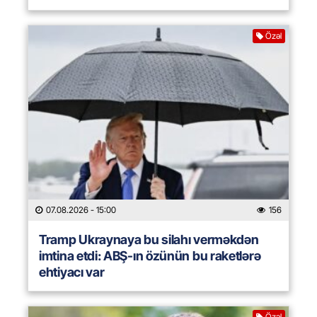
Özəl
07.08.2026
- 15:00
156
Tramp Ukraynaya bu silahı verməkdən
imtina etdi: ABŞ-ın özünün bu raketlərə
ehtiyacı var
Özəl