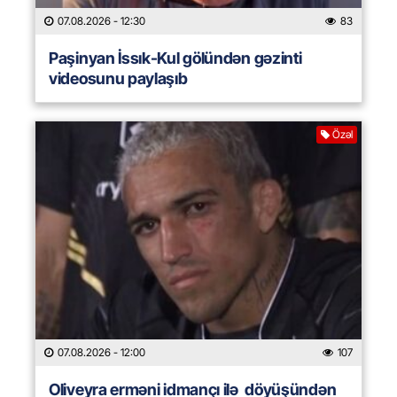
07.08.2026
- 12:30
83
Paşinyan İssık-Kul gölündən gəzinti
videosunu paylaşıb
Özəl
07.08.2026
- 12:00
107
Oliveyra erməni idmançı ilə döyüşündən